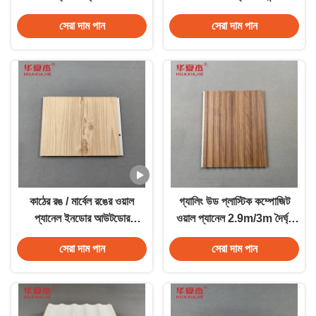
খেলানো ওয়াল প্যানেল
200mm X 16mm
সেরা দাম পান
সেরা দাম পান
কাঠের রঙ / মার্বেল রঙের ওয়াল
গ্যালিং উড প্লাস্টিক কম্পোজিট
প্যানেল ইনডোর আউটডোর
ওয়াল প্যানেল 2.9m/3m দৈর্ঘ্য
ডেকোরেশনের জন্য 2.9m/3m
কাস্টমাইজড
সেরা দাম পান
সেরা দাম পান
দৈর্ঘ্য উপলব্ধ