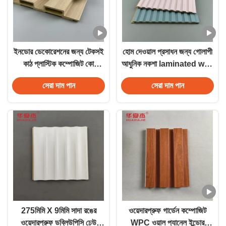
ইনডোর ডেকোরেশনের জন্য টেকসই
হোম দেওয়াল প্রসাধন জন্য গোলাপী
কাঠ প্লাস্টিক কম্পোজিট কো
আধুনিক নকশা laminated wpc
এক্সট্রুশন ডাব্লুপিসি ল্যামিনেটেড
দেওয়াল প্যানেল
সেরা দাম পান
সেরা দাম পান
ওয়াল প্যানেল
275মিমি X 9মিমি সাদা রঙের
ওয়েদারপ্রুফ গার্ডেন কম্পোজিট
ওয়েদারপ্রুফ ডব্লিউপিসি ঢেউ
WPC ওয়াল প্যানেল ইন্ডোর