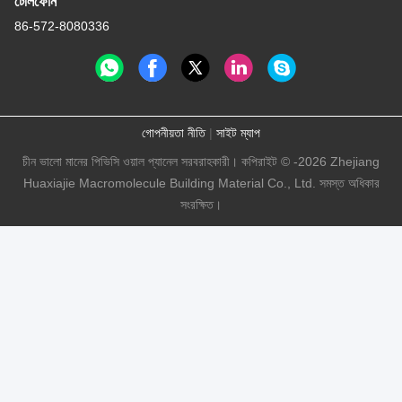
টেলিফোন
86-572-8080336
গোপনীয়তা নীতি
|
সাইট ম্যাপ
চীন ভালো মানের পিভিসি ওয়াল প্যানেল সরবরাহকারী। কপিরাইট © -2026 Zhejiang
Huaxiajie Macromolecule Building Material Co., Ltd. সমস্ত অধিকার
সংরক্ষিত।