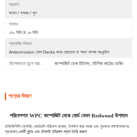
প্রয়োগ:
বাগান / প্লাজা / পুল
আকার:
১৪০ মিমি X ২৬ মিমি
প্যাকেজিং বিবরণ:
Anticorrosion ফোম Decks জন্য মোড়ানো বা শক্ত কাগজ সঙ্কুচিত
বিশেষভাবে তুলে ধরা:
কম্পোজিট ডেক টাইলস
, 
যৌগিক কাঠের ডেকিং
পণ্যের বিবরণ
পরিবেশগত WPC কম্পোজিট মেঝে বোর্ড যেমন Redwood উপাদান
ডব্লিউপিসি ফ্লোরিং বোর্ডগুলি পরিবেশ বান্ধব, ইনস্টল করা সহজ এবং ন্যূনতম রক্ষণাবেক্ষণের
প্রয়োজন,
একটি সুন্দর এবং টেকসই বহিরঙ্গন স্থান তৈরি করুন
!