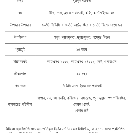
দৈর্ঘ্য
ব্যক্তিগতকৃত
রঙ
টিক, বেক, ব্ল্যাক ওয়ালনট, কফি, কাস্টমাইজড রঙ
উপাদান উপাদান
৬০% পিভিসি + ৩০% কাঠের গুঁড়া + ১০% বিশেষ সংযোজন
উপরিভাগ
মসৃণ, ব্রাশযুক্ত, স্ক্র্যাচযুক্ত, শস্যের বিকল্প
গ্যারান্টি
১৫ বছর
সার্টিফিকেট
আইএসও ৯০০১, আইএসও ১৪০০১, সিই, এসজিএস
জীবনকাল
২৫ বছর
প্যাকেজ
পিভিসি নরম ফ্লিম সহ প্যালেট
বাগান, লন, ব্যালকনি, করিডোর, গ্যারেজ, পুল অ্যান্ড স্পা পরিবেষ্টন,
ব্যবহারের পরিসীমা
বোরডওয়ার্ক,
খেলার মাঠ
ঝিজিয়াং হুয়াসিয়াজি ম্যাক্রোমোলিকুল বিল্ডিং মেশিন কোং লিমিটেড, যা ২০০৪ সালে প্রতিষ্ঠিত