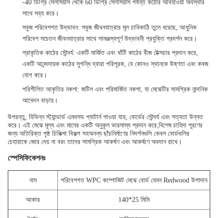
-40 ডিগ্রি সেলসিয়াস থেকে 60 ডিগ্রি সেলসিয়াস পর্যন্ত কঠোর আবহাওয়া অবস্থার
সাথে সহ্য করে।
সবুজ পরিবেশগত উদ্ভাবন
: সবুজ জীবনযাত্রার মূল চাবিকাঠি তুলে ধরেছে, আধুনিক
পরিবেশ সচেতন জীবনযাত্রার সাথে সামঞ্জস্যপূর্ণ উদ্ভাবনী প্রযুক্তি প্রদর্শন করে।
প্রাকৃতিক কাঠের সৌন্দর্য
: একটি মার্জিত এবং খাঁটি কাঠের বীজ টেক্সচার প্রদান করে,
একটি আনন্দদায়ক কাঠের সুগন্ধি দ্বারা পরিপূরক, যে কোনও স্থানকে উষ্ণতা এবং কবজ
যোগ করে।
পরিশীলিত আকৃতির নকশা
: জটিল এবং পরিমার্জিত নকশা, যা মেঝেটির সামগ্রিক নান্দনিক
আবেদন বাড়ায়।
উপরন্তু, বিভিন্ন স্ট্যান্ডার্ড এমবসড প্যাটার্ন পাওয়া যায়, বোর্ডের সৌন্দর্য এবং সত্যতা উন্নত
করে। এই মেঝে মূল্য এবং মানের একটি অনুকূল ভারসাম্য প্রদান করে,বিশেষ চাহিদা পূরণের
জন্য অতিরিক্ত পৃষ্ঠ চিকিত্সা বিকল্প সহঅনন্য ছাঁচনির্মাণের নিদর্শনগুলি কেবল বোর্ডগুলির
চেহারাকে জোর দেয় না বরং তাদের সামগ্রিক আকর্ষণ এবং আকর্ষণে অবদান রাখে।
স্পেসিফিকেশনঃ
নাম
পরিবেশগত WPC কম্পোজিট মেঝে বোর্ড যেমন Redwood উপাদান
আকার
140*25 মিমি