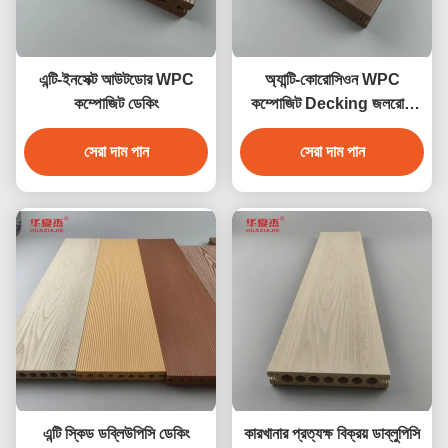
এন্টি-ইনসেক্ট আউটডোর WPC
অ্যান্টি-কোরোসিওন WPC
কম্পোজিট ডেকিং
কম্পোজিট Decking জলরোধী
বহিরঙ্গন বাগান মেঝে
সেরা দাম পান
সেরা দাম পান
এন্টি স্কিড ডব্লিউপিসি ডেকিং
কারখানার প্রত্যক্ষ বিক্রয় ডাব্লুপিসি