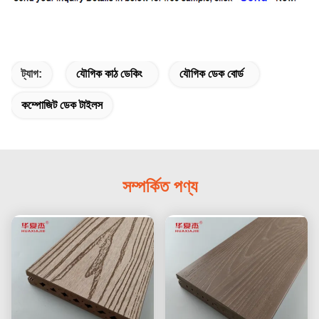
ট্যাগ:
যৌগিক কাঠ ডেকিং
যৌগিক ডেক বোর্ড
কম্পোজিট ডেক টাইলস
সম্পর্কিত পণ্য