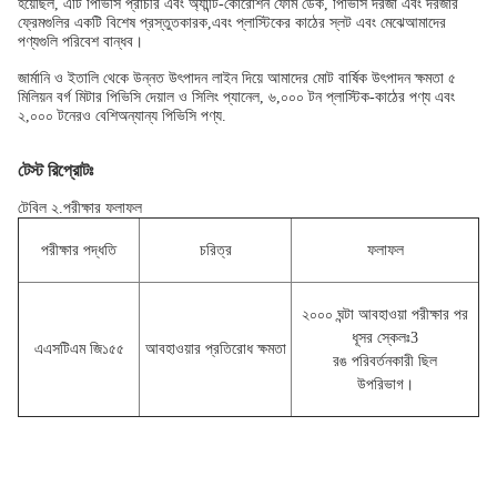
হয়েছিল, এটি পিভিসি প্রাচীর এবং অ্যান্টি-কোরোশন ফোম ডেক, পিভিসি দরজা এবং দরজার
ফ্রেমগুলির একটি বিশেষ প্রস্তুতকারক,এবং প্লাস্টিকের কাঠের স্লট এবং মেঝেআমাদের
পণ্যগুলি পরিবেশ বান্ধব।
জার্মানি ও ইতালি থেকে উন্নত উৎপাদন লাইন দিয়ে আমাদের মোট বার্ষিক উৎপাদন ক্ষমতা ৫
মিলিয়ন বর্গ মিটার পিভিসি দেয়াল ও সিলিং প্যানেল, ৬,০০০ টন প্লাস্টিক-কাঠের পণ্য এবং
২,০০০ টনেরও বেশিঅন্যান্য পিভিসি পণ্য.
টেস্ট রিপ্রোটঃ
টেবিল ২.পরীক্ষার ফলাফল
পরীক্ষার পদ্ধতি
চরিত্র
ফলাফল
২০০০ ঘন্টা আবহাওয়া পরীক্ষার পর
ধূসর স্কেলঃ3
এএসটিএম জি১৫৫
আবহাওয়ার প্রতিরোধ ক্ষমতা
রঙ পরিবর্তনকারী ছিল
উপরিভাগ।