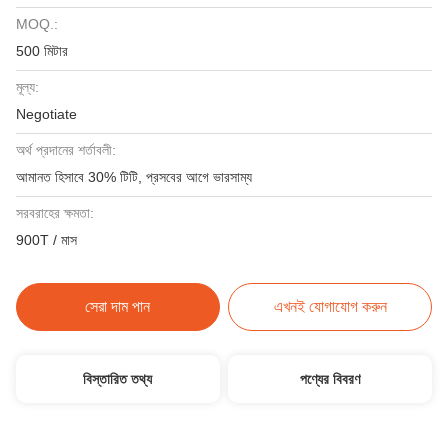
MOQ.:
500 মিটার
মূল্য:
Negotiate
অর্থ প্রদানের শর্তাবলী:
আমানত হিসাবে 30% টিটি, প্রসবের আগে ভারসাম্য
সরবরাহের ক্ষমতা:
900T / মাস
সেরা দাম পান
এখনই যোগাযোগ করুন
বিস্তারিত তথ্য
পণ্যের বিবরণ