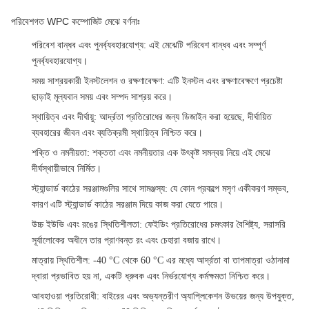
পরিবেশগত WPC কম্পোজিট মেঝে বর্ণনাঃ
পরিবেশ বান্ধব এবং পুনর্ব্যবহারযোগ্য
: এই মেঝেটি পরিবেশ বান্ধব এবং সম্পূর্ণ
পুনর্ব্যবহারযোগ্য।
সময় সাশ্রয়কারী ইনস্টলেশন ও রক্ষণাবেক্ষণ
: এটি ইনস্টল এবং রক্ষণাবেক্ষণে প্রচেষ্টা
ছাড়াই মূল্যবান সময় এবং সম্পদ সাশ্রয় করে।
স্থায়িত্ব এবং দীর্ঘায়ু
: আর্দ্রতা প্রতিরোধের জন্য ডিজাইন করা হয়েছে, দীর্ঘায়িত
ব্যবহারের জীবন এবং ব্যতিক্রমী স্থায়িত্ব নিশ্চিত করে।
শক্তি ও নমনীয়তা
: শক্ততা এবং নমনীয়তার এক উৎকৃষ্ট সমন্বয় নিয়ে এই মেঝে
দীর্ঘস্থায়ীভাবে নির্মিত।
স্ট্যান্ডার্ড কাঠের সরঞ্জামগুলির সাথে সামঞ্জস্য
: যে কোন প্রকল্পে মসৃণ একীকরণ সম্ভব,
কারণ এটি স্ট্যান্ডার্ড কাঠের সরঞ্জাম দিয়ে কাজ করা যেতে পারে।
উচ্চ ইউভি এবং রঙের স্থিতিশীলতা
: ফেইডিং প্রতিরোধের চমৎকার বৈশিষ্ট্য, সরাসরি
সূর্যালোকের অধীনে তার প্রাণবন্ত রং এবং চেহারা বজায় রাখে।
মাত্রায় স্থিতিশীল
: -40 °C থেকে 60 °C এর মধ্যে আর্দ্রতা বা তাপমাত্রা ওঠানামা
দ্বারা প্রভাবিত হয় না, একটি ধ্রুবক এবং নির্ভরযোগ্য কর্মক্ষমতা নিশ্চিত করে।
আবহাওয়া প্রতিরোধী
: বাইরের এবং অভ্যন্তরীণ অ্যাপ্লিকেশন উভয়ের জন্য উপযুক্ত,