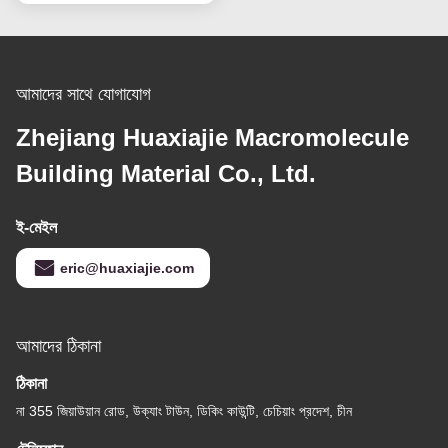
আমাদের সাথে যোগাযোগ
Zhejiang Huaxiajie Macromolecule
Building Material Co., Ltd.
ই-মেইল
eric@huaxiajie.com
আমাদের ঠিকানা
ঠিকানা
না 355 জিয়াউয়ান রোড, উক্যাং টাউন, ডিকিং কাউন্টি, চেচিয়াং প্রদেশ, চীন