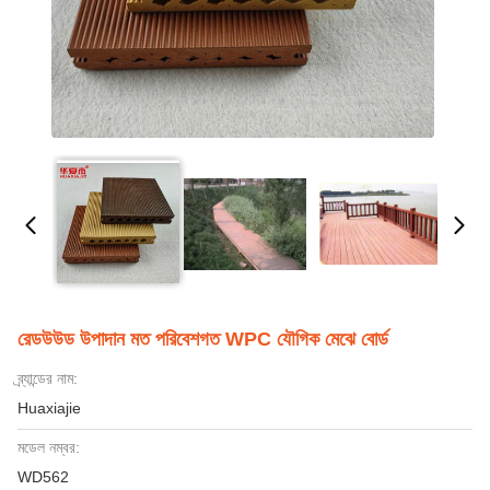
রেডউউড উপাদান মত পরিবেশগত WPC যৌগিক মেঝে বোর্ড
ব্র্যান্ডের নাম:
Huaxiajie
মডেল নম্বর:
WD562