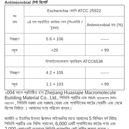
Antimicrobial টেস্ট রিপোর্ট
Escherichia কোলি ATCC 25922
পদ
নাম
২4 তম পরবর্তিতে কার্যকর সেল (সিএফইউ /
Antimicrobial হার (%)
টুকরা)
নিয়ন্ত্রণ
5.6 × 106
------
নমুনা
<20
> 99
স্টাফাইলোকোকাস অ্যারিয়াস ATCC6538
নিয়ন্ত্রণ
4.2 × 105
------
নমুনা
1.1 × 103
> 99
২004 সালে প্রতিষ্ঠিত হ'ল Zhejiang Huaxiajie Macromolecule
Building Material Co., Ltd., পিভিসি প্রাচীর এবং
পিভিসি অ্যাকসেস সিলিং
, পিভিসি দরজা এবং দরজার ফ্রেম এবং প্লাস্টিকের কাঠের স্কেটিং এবং মেঝে
প্যানেল
বিশেষ নির্মাতা
।
আমাদের পণ্য পরিবেশ বান্ধব।
জার্মানি ও ইতালির উন্নত উত্পাদন লাইনগুলির সাথে আমাদের 5 মিলিয়ন বর্গ মিটার
পিভিসি প্রাচীর এবং সিলিং প্যানেল, 6,000 এমটি প্লাস্টিকের কাঠের পণ্য এবং
2,000 মেগাওয়াট অন্যান্য পিভিসি পণ্যগুলির মোট বার্ষিক ক্ষমতা রয়েছে।