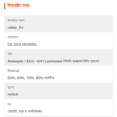
বিস্তারিত তথ্য
উৎপত্তি স্থল:
ঝেজিয়াং, চীন
সাক্ষ্যদান:
CE,SGS,ISO9001
নাম:
Antiseptic / Etch- প্রমাণ Laminated পিভিসি অ্যাক্সেস সিলিং প্যানেল
Matrial:
50%, 60%, 70%, 80% প্লাস্টিক
ভূতল:
ল্যামিনেট
রঙ:
হোয়াইট, হলুদ বা কাস্টমাইজড