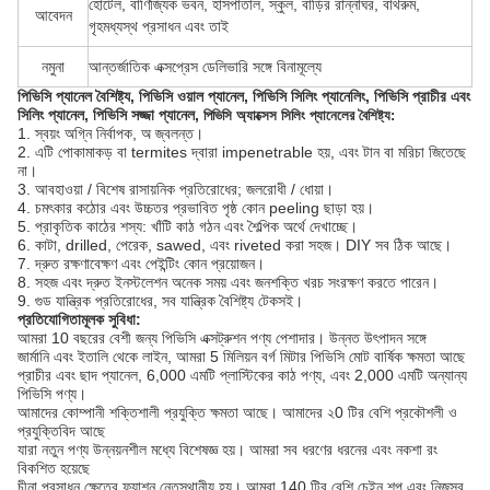
হোটেল, বাণিজ্যিক ভবন, হাসপাতাল, স্কুল, বাড়ির রান্নাঘর, বাথরুম,
আবেদন
গৃহমধ্যস্থ প্রসাধন এবং তাই
নমুনা
আন্তর্জাতিক এক্সপ্রেস ডেলিভারি সঙ্গে বিনামূল্যে
পিভিসি প্যানেল বৈশিষ্ট্য, পিভিসি ওয়াল প্যানেল, পিভিসি সিলিং প্যানেলিং, পিভিসি প্রাচীর এবং
সিলিং প্যানেল, পিভিসি সজ্জা প্যানেল,
পিভিসি অ্যাক্সেস সিলিং প্যানেলের বৈশিষ্ট্য:
1. স্বয়ং অগ্নি নির্বাপক, অ জ্বলন্ত।
2. এটি পোকামাকড় বা termites দ্বারা impenetrable হয়, এবং টান বা মরিচা জিতেছে
না।
3. আবহাওয়া / বিশেষ রাসায়নিক প্রতিরোধের; জলরোধী / ধোয়া।
4. চমৎকার কঠোর এবং উচ্চতর প্রভাবিত পৃষ্ঠ কোন peeling ছাড়া হয়।
5. প্রাকৃতিক কাঠের শস্য: খাঁটি কাঠ গঠন এবং শৈল্পিক অর্থে দেখাচ্ছে।
6. কাটা, drilled, পেরেক, sawed, এবং riveted করা সহজ। DIY সব ঠিক আছে।
7. দ্রুত রক্ষণাবেক্ষণ এবং পেইন্টিং কোন প্রয়োজন।
8. সহজ এবং দ্রুত ইনস্টলেশন অনেক সময় এবং জনশক্তি খরচ সংরক্ষণ করতে পারেন।
9. গুড যান্ত্রিক প্রতিরোধের, সব যান্ত্রিক বৈশিষ্ট্য টেকসই।
প্রতিযোগিতামূলক সুবিধা:
আমরা 10 বছরের বেশী জন্য পিভিসি এক্সট্রুশন পণ্য পেশাদার।
উন্নত উৎপাদন সঙ্গে
জার্মানি এবং ইতালি থেকে লাইন, আমরা 5 মিলিয়ন বর্গ মিটার পিভিসি মোট বার্ষিক ক্ষমতা আছে
প্রাচীর এবং ছাদ প্যানেল, 6,000 এমটি প্লাস্টিকের কাঠ পণ্য, এবং 2,000 এমটি অন্যান্য
পিভিসি পণ্য।
আমাদের কোম্পানী শক্তিশালী প্রযুক্তি ক্ষমতা আছে।
আমাদের ২0 টির বেশি প্রকৌশলী ও
প্রযুক্তিবিদ আছে
যারা নতুন পণ্য উন্নয়নশীল মধ্যে বিশেষজ্ঞ হয়। আমরা সব ধরণের ধরনের এবং নকশা রং
বিকশিত হয়েছে
চীনা প্রসাধন ক্ষেত্রে ফ্যাশন নেতৃস্থানীয় হয়।
আমরা 140 টির বেশি চেইন শপ এবং নিজস্ব