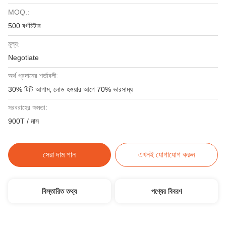
MOQ.:
500 বর্গমিটার
মূল্য:
Negotiate
অর্থ প্রদানের শর্তাবলী:
30% টিটি আগাম, লোড হওয়ার আগে 70% ভারসাম্য
সরবরাহের ক্ষমতা:
900T / মাস
সেরা দাম পান
এখনই যোগাযোগ করুন
বিস্তারিত তথ্য
পণ্যের বিবরণ