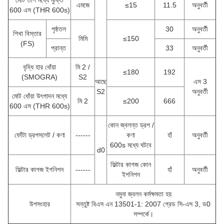
মোট তাপ মধ্যে মুক্তি
এমজে
≤15
11.5
অনুবর্তী
600 এস (THR 600s)
পৃষ্ঠতল
30
অনুবর্তী
শিখা বিস্তার
মিমি
≤150
(FS)
প্রান্ত
33
অনুবর্তী
বৃদ্ধি হার ধোঁয়া
মি 2 /
≤180
192
(SMOGRA)
S2
আছে
এস 3
S2
অনুবর্তী
মোট ধোঁয়া উৎপাদন মধ্যে
মি 2
≤200
666
600 এস (THR 600s)
কোন জ্বলন্ত ড্রপ /
ফোঁটা ড্রপসলেট / কণা
------
কণা
হাঁ
অনুবর্তী
600s মধ্যে ঘটবে
d0
ফিল্টার কাগজ কোন
ফিল্টার কাগজ ইগনিশন
------
হাঁ
অনুবর্তী
ইগনিশন
নমুনা জ্বলন কর্মক্ষমতা হয়
উপসংহার
সন্তুষ্ট বিএস এন 13501-1: 2007 গ্রেড সি-এস 3, ড0
সম্পর্কে।