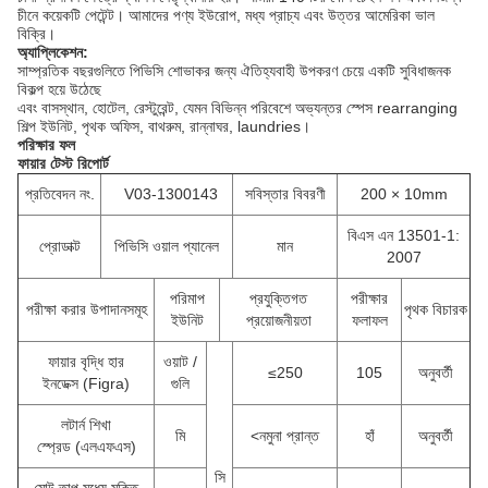
চীনে কয়েকটি পেটেন্ট।
আমাদের পণ্য ইউরোপ, মধ্য প্রাচ্য এবং উত্তর আমেরিকা ভাল
বিক্রি।
অ্যাপ্লিকেশন:
সাম্প্রতিক বছরগুলিতে পিভিসি শোভাকর জন্য ঐতিহ্যবাহী উপকরণ চেয়ে একটি সুবিধাজনক
বিকল্প হয়ে উঠেছে
এবং বাসস্থান, হোটেল, রেস্টুরেন্ট, যেমন বিভিন্ন পরিবেশে অভ্যন্তর স্পেস rearranging
শিল্প ইউনিট, পৃথক অফিস, বাথরুম, রান্নাঘর, laundries।
পরিক্ষার ফল
ফায়ার টেস্ট রিপোর্ট
প্রতিবেদন নং.
V03-1300143
সবিস্তার বিবরণী
200 × 10mm
বিএস এন 13501-1:
প্রোডাক্ট
পিভিসি ওয়াল প্যানেল
মান
2007
পরিমাপ
প্রযুক্তিগত
পরীক্ষার
পরীক্ষা করার উপাদানসমূহ
পৃথক বিচারক
ইউনিট
প্রয়োজনীয়তা
ফলাফল
ফায়ার বৃদ্ধি হার
ওয়াট /
≤250
105
অনুবর্তী
ইনডেক্স (Figra)
গুলি
লটার্ন শিখা
মি
<নমুনা প্রান্ত
হাঁ
অনুবর্তী
স্প্রেড (এলএফএস)
সি