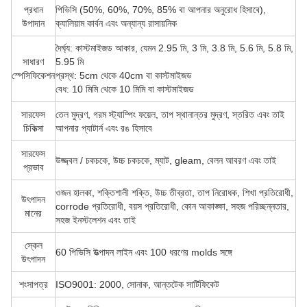
প্রধান
পিভিসি (50%, 60%, 70%, 85% বা আপনার অনুরোধ হিসাবে),
উপাদান
ক্যালিয়াম কার্বন এবং অন্যান্য রাসায়নিক
দৈর্ঘ্য: কাস্টমাইজড আকার, যেমন 2.95 মি, 3 মি, 3.8 মি, 5.6 মি, 5.8 মি,
সাধারণ
5.95 মি
স্পেসিফিকেশন
প্রস্থ: 5cm থেকে 40cm বা কাস্টমাইজড
বেধ: 10 মিমি থেকে 10 মিমি বা কাস্টমাইজড
সারফেস
তেল মুদ্রণ, গরম স্ট্যাম্পিং ফয়েল, তাপ স্থানান্তর মুদ্রণ, স্তরিত এবং তাই
চিকিত্সা
আপনার প্যাটার্ন এবং রঙ হিসাবে
সারফেস
উজ্জ্বল / চকচকে, উচ্চ চকচকে, ম্যাট, gleam, বেলন আবরণ এবং তাই
প্রভাব
ওজন হালকা, শক্তিশালী শক্তি, উচ্চ তীব্রতা, তাপ নিরোধক, শিখা প্রতিরোধী,
উৎপাদন
corrode প্রতিরোধী, বয়স প্রতিরোধী, কোন আকাঙ্ক্ষা, সহজ পরিচ্ছন্নতার,
মানের
সহজ ইনস্টলেশন এবং তাই
স্কেল
60 পিভিসি উত্পাদন লাইন এবং 100 ধরণের molds সঙ্গে
উৎপাদন
শংসাপত্র
ISO9001: 2000, সোনাক, আন্তটেক সার্টিফিকেট