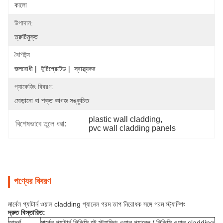
কালো
উপাদান:
ত্রুটিমুক্ত
বৈশিষ্ট্য:
জলরোধী |  ইন্টিগ্রেটেড |  স্বাস্থ্যকর
প্যাকেজিং বিবরণ:
মোড়ানো বা শক্ত কাগজ সঙ্কুচিত
plastic wall cladding
, 
বিশেষভাবে তুলে ধরা:
pvc wall cladding panels
পণ্যের বিবরণ
মার্বেল প্যাটার্ন ওয়াল cladding প্যানেল গরম তাপ নিরোধক সঙ্গে গরম স্ট্যাম্পিং
দ্রুত বিস্তারিত:
আদর্শ
মার্বেল প্যাটার্ন পিভিসি হট স্ট্যাম্পিং ওয়াল প্যানেল / পিভিসি ওয়াল cladding