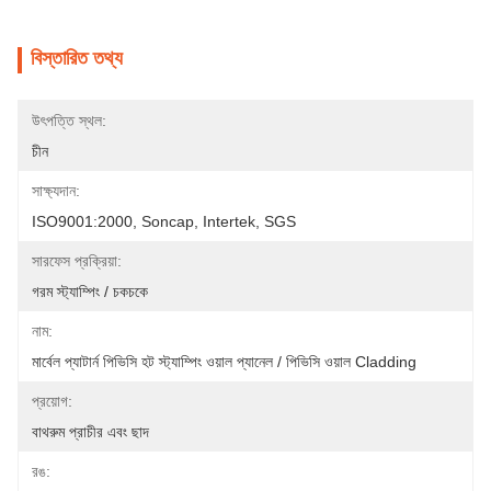
বিস্তারিত তথ্য
উৎপত্তি স্থল:
চীন
সাক্ষ্যদান:
ISO9001:2000, Soncap, Intertek, SGS
সারফেস প্রক্রিয়া:
গরম স্ট্যাম্পিং / চকচকে
নাম:
মার্বেল প্যাটার্ন পিভিসি হট স্ট্যাম্পিং ওয়াল প্যানেল / পিভিসি ওয়াল Cladding
প্রয়োগ:
বাথরুম প্রাচীর এবং ছাদ
রঙ: