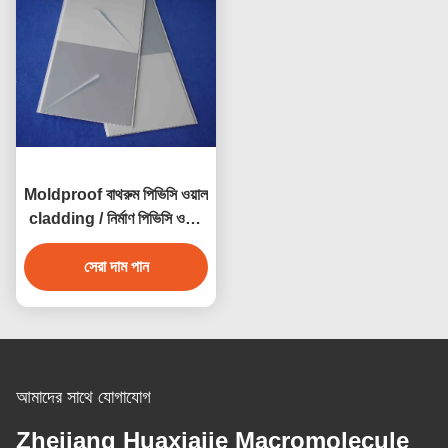
Moldproof বাথরুম পিভিসি ওয়াল
cladding / নির্মাণ পিভিসি ওয়াল
প্যানেল
সেরা দাম পান
আমাদের সাথে যোগাযোগ
Zhejiang Huaxiajie Macromolecule