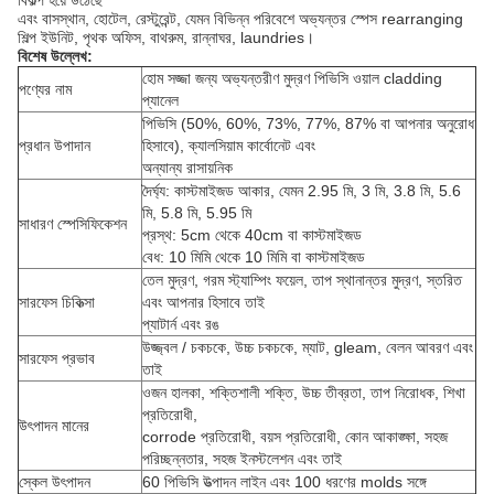
বিকল্প হয়ে উঠেছে
এবং বাসস্থান, হোটেল, রেস্টুরেন্ট, যেমন বিভিন্ন পরিবেশে অভ্যন্তর স্পেস rearranging
শিল্প ইউনিট, পৃথক অফিস, বাথরুম, রান্নাঘর, laundries।
বিশেষ উল্লেখ:
হোম সজ্জা জন্য অভ্যন্তরীণ মুদ্রণ পিভিসি ওয়াল cladding
পণ্যের নাম
প্যানেল
পিভিসি (50%, 60%, 73%, 77%, 87% বা আপনার অনুরোধ
প্রধান উপাদান
হিসাবে), ক্যালসিয়াম কার্বোনেট এবং
অন্যান্য রাসায়নিক
দৈর্ঘ্য: কাস্টমাইজড আকার, যেমন 2.95 মি, 3 মি, 3.8 মি, 5.6
মি, 5.8 মি, 5.95 মি
সাধারণ স্পেসিফিকেশন
প্রস্থ: 5cm থেকে 40cm বা কাস্টমাইজড
বেধ: 10 মিমি থেকে 10 মিমি বা কাস্টমাইজড
তেল মুদ্রণ, গরম স্ট্যাম্পিং ফয়েল, তাপ স্থানান্তর মুদ্রণ, স্তরিত
সারফেস চিকিত্সা
এবং আপনার হিসাবে তাই
প্যাটার্ন এবং রঙ
উজ্জ্বল / চকচকে, উচ্চ চকচকে, ম্যাট, gleam, বেলন আবরণ এবং
সারফেস প্রভাব
তাই
ওজন হালকা, শক্তিশালী শক্তি, উচ্চ তীব্রতা, তাপ নিরোধক, শিখা
প্রতিরোধী,
উৎপাদন মানের
corrode প্রতিরোধী, বয়স প্রতিরোধী, কোন আকাঙ্ক্ষা, সহজ
পরিচ্ছন্নতার, সহজ ইনস্টলেশন এবং তাই
স্কেল উৎপাদন
60 পিভিসি উত্পাদন লাইন এবং 100 ধরণের molds সঙ্গে