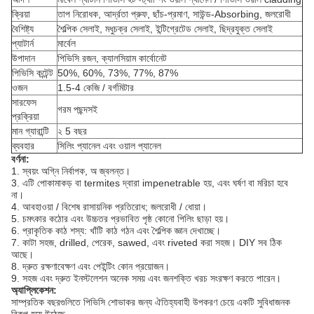
ক্রিয়া
তাপ নিরোধক, আর্দ্রতা প্রুফ, ছাঁচ-প্রমাণ, সাউন্ড-Absorbing, জলরোধী
বৈশিষ্ট্য
শৈল্পিক সেলাই, মধুচক্র সেলাই, ইন্টিগ্রেটেড সেলাই, ছিদ্রযুক্ত সেলাই
প্যাটার্ন
মার্বেল
উপাদান
পিভিসি রজন, ক্যালসিয়াম কার্বোনেট
পিভিসি কন্টেন্ট
50%, 60%, 73%, 77%, 87%
ওজন
1.5-4 কেজি / বর্গমিটার
সারফেস
গরম পছন্দসই
প্রক্রিয়া
মান গ্যারান্টি
২ 5 বছর
ব্যবহার
সিলিং প্যানেল এবং ওয়াল প্যানেল
বর্ণনা:
1. স্বয়ং অগ্নি নির্বাপক, অ জ্বলন্ত।
3. এটি পোকামাকড় বা termites দ্বারা impenetrable হয়, এবং ঘর্ষণ বা মরিচা হবে
না।
4. আবহাওয়া / বিশেষ রাসায়নিক প্রতিরোধ;
জলরোধী / ধোয়া।
5. চমৎকার কঠোর এবং উচ্চতর প্রভাবিত পৃষ্ঠ কোনো পিলিং ছাড়া হয়।
6. প্রাকৃতিক কাঠ শস্য: খাঁটি কাঠ গঠন এবং শৈল্পিক জ্ঞান দেখাচ্ছে।
7. কাটা সহজ, drilled, পেরেক, sawed, এবং riveted করা সহজ।
DIY সব ঠিক
আছে।
8. দ্রুত রক্ষণাবেক্ষণ এবং পেইন্টিং কোন প্রয়োজন।
9. সহজ এবং দ্রুত ইনস্টলেশন অনেক সময় এবং জনশক্তি খরচ সংরক্ষণ করতে পারেন।
অ্যাপ্লিকেশন:
সাম্প্রতিক বছরগুলিতে পিভিসি শোভাকর জন্য ঐতিহ্যবাহী উপকরণ চেয়ে একটি সুবিধাজনক