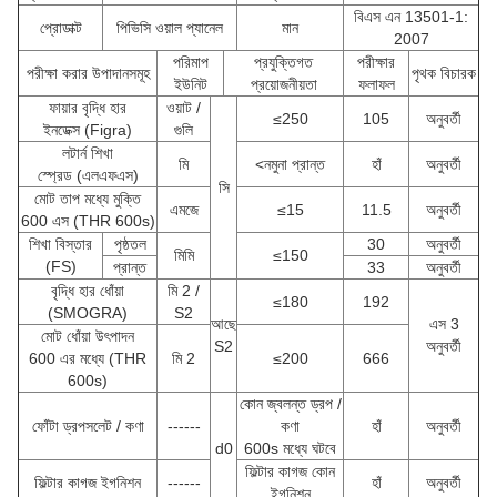
বিএস এন 13501-1:
প্রোডাক্ট
পিভিসি ওয়াল প্যানেল
মান
2007
পরিমাপ
প্রযুক্তিগত
পরীক্ষার
পরীক্ষা করার উপাদানসমূহ
পৃথক বিচারক
ইউনিট
প্রয়োজনীয়তা
ফলাফল
ফায়ার বৃদ্ধি হার
ওয়াট /
≤250
105
অনুবর্তী
ইনডেক্স (Figra)
গুলি
লটার্ন শিখা
মি
<নমুনা প্রান্ত
হাঁ
অনুবর্তী
স্প্রেড (এলএফএস)
সি
মোট তাপ মধ্যে মুক্তি
এমজে
≤15
11.5
অনুবর্তী
600 এস (THR 600s)
শিখা বিস্তার
পৃষ্ঠতল
30
অনুবর্তী
মিমি
≤150
(FS)
প্রান্ত
33
অনুবর্তী
বৃদ্ধি হার ধোঁয়া
মি 2 /
≤180
192
(SMOGRA)
S2
আছে
এস 3
মোট ধোঁয়া উৎপাদন
S2
অনুবর্তী
600 এর মধ্যে (THR
মি 2
≤200
666
600s)
কোন জ্বলন্ত ড্রপ /
ফোঁটা ড্রপসলেট / কণা
------
কণা
হাঁ
অনুবর্তী
d0
600s মধ্যে ঘটবে
ফিল্টার কাগজ কোন
ফিল্টার কাগজ ইগনিশন
------
হাঁ
অনুবর্তী
ইগনিশন