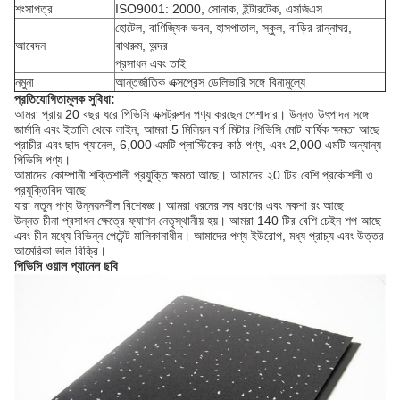
শংসাপত্র
ISO9001: 2000, সোনাক, ইন্টারটেক, এসজিএস
হোটেল, বাণিজ্যিক ভবন, হাসপাতাল, স্কুল, বাড়ির রান্নাঘর,
আবেদন
বাথরুম, অন্দর
প্রসাধন এবং তাই
নমুনা
আন্তর্জাতিক এক্সপ্রেস ডেলিভারি সঙ্গে বিনামূল্যে
প্রতিযোগিতামূলক সুবিধা:
আমরা প্রায় 20 বছর ধরে পিভিসি এক্সট্রুশন পণ্য করছেন পেশাদার।
উন্নত উৎপাদন সঙ্গে
জার্মানি এবং ইতালি থেকে লাইন, আমরা 5 মিলিয়ন বর্গ মিটার পিভিসি মোট বার্ষিক ক্ষমতা আছে
প্রাচীর এবং ছাদ প্যানেল, 6,000 এমটি প্লাস্টিকের কাঠ পণ্য, এবং 2,000 এমটি অন্যান্য
পিভিসি পণ্য।
আমাদের কোম্পানী শক্তিশালী প্রযুক্তি ক্ষমতা আছে।
আমাদের ২0 টির বেশি প্রকৌশলী ও
প্রযুক্তিবিদ আছে
যারা নতুন পণ্য উন্নয়নশীল বিশেষজ্ঞ।
আমরা ধরনের সব ধরণের এবং নকশা রং আছে
উন্নত চীনা প্রসাধন ক্ষেত্রে ফ্যাশন নেতৃস্থানীয় হয়।
আমরা 140 টির বেশি চেইন শপ আছে
এবং চীন মধ্যে বিভিন্ন পেটেন্ট মালিকানাধীন।
আমাদের পণ্য ইউরোপ, মধ্য প্রাচ্য এবং উত্তর
আমেরিকা ভাল বিক্রি।
পিভিসি ওয়াল প্যানেল ছবি