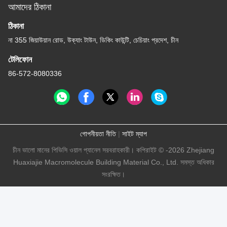
আমাদের ঠিকানা
ঠিকানা
না 355 জিয়াউয়ান রোড, উক্যাং টাউন, ডিকিং কাউন্টি, চেচিয়াং প্রদেশ, চীন
টেলিফোন
86-572-8080336
গোপনীয়তা নীতি
|
সাইট ম্যাপ
চীন ভালো মানের পিভিসি ওয়াল প্যানেল সরবরাহকারী। কপিরাইট © -2026 Zhejiang
Huaxiajie Macromolecule Building Material Co., Ltd. সমস্ত অধিকার
সংরক্ষিত।