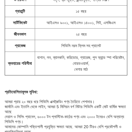
গ্যারান্টি
১৫ বছর
সার্টিফিকেট
আইএসও ৯০০১, আইএসও ১৪০০১, সিই, এসজিএস
জীবনকাল
২৫ বছর
প্যাকেজ
পিভিসি নরম ফ্লিম সহ প্যালেট
বাগান, লন, ব্যালকনি, করিডোর, গ্যারেজ, পুল অ্যান্ড স্পা পরিবেষ্টন,
ব্যবহারের পরিসীমা
বোরডওয়ার্ক,
খেলার মাঠ
প্রতিযোগিতামূলক সুবিধা:
আমরা প্রায় ২০ বছর ধরে পিভিসি এক্সট্রুডিং পণ্য তৈরিতে পেশাদার।
জার্মানি এবং ইতালি থেকে লাইন, আমরা 5 মিলিয়ন বর্গ মিটার পিভিসি একটি মোট বার্ষিক ক্ষমতা
আছে
দেয়াল ও সিলিং প্যানেল, ৬০০০ টন প্লাস্টিক-কাঠের পণ্য এবং ২০০০ টনেরও বেশি অন্যান্য
পিভিসি পণ্য।
আমাদের কোম্পানি শক্তিশালী প্রযুক্তি ক্ষমতা আছে. আমরা 20 টিরও বেশি প্রকৌশলী ও
প্রযুক্তিবিদরা আছে