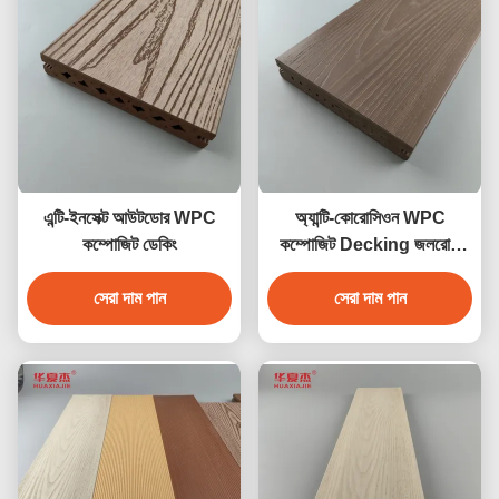
এন্টি-ইনসেক্ট আউটডোর WPC
অ্যান্টি-কোরোসিওন WPC
কম্পোজিট ডেকিং
কম্পোজিট Decking জলরোধী
বহিরঙ্গন বাগান মেঝে
সেরা দাম পান
সেরা দাম পান