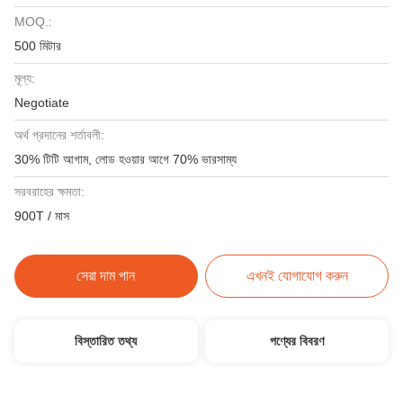
MOQ.:
500 মিটার
মূল্য:
Negotiate
অর্থ প্রদানের শর্তাবলী:
30% টিটি আগাম, লোড হওয়ার আগে 70% ভারসাম্য
সরবরাহের ক্ষমতা:
900T / মাস
সেরা দাম পান
এখনই যোগাযোগ করুন
বিস্তারিত তথ্য
পণ্যের বিবরণ