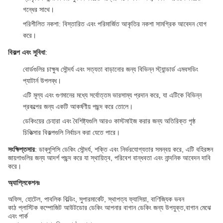
গন্ধের সাথে।
পরিশীলিত নকশা
: বিস্তারিত এবং পরিমার্জিত আকৃতির নকশা সামগ্রিক আবেদন যোগ
করে।
বিকল্প এবং সুবিধা
:
বোর্ডগুলির চাক্ষুষ সৌন্দর্য এবং সত্যতা বাড়ানোর জন্য বিভিন্ন স্ট্যান্ডার্ড এমবসডিং
প্যাটার্ন উপলব্ধ।
এটি মূল্য এবং গুণমানের মধ্যে সর্বোত্তম ভারসাম্য প্রদান করে, যা এটিকে বিভিন্ন
প্রকল্পের জন্য একটি আকর্ষণীয় পছন্দ করে তোলে।
ডেকিংয়ের চেহারা এবং বৈশিষ্ট্যগুলি আরও কাস্টমাইজ করার জন্য অতিরিক্ত পৃষ্ঠ
চিকিত্সার বিকল্পগুলি নির্বাচন করা যেতে পারে।
সংক্ষিপ্তসার
: ডাব্লুপিসি ডেকিং সৌন্দর্য, শক্তি এবং নির্ভরযোগ্যতার সমন্বয় করে, এটি বহিরঙ্গন
জায়গাগুলির জন্য আদর্শ পছন্দ করে যা স্থায়িত্ব, পরিবেশ বান্ধবতা এবং নান্দনিক আবেদন দাবি
করে।
অ্যাপ্লিকেশনঃ
অফিস, হোটেল, পাবলিক বিল্ডিং, সুপারমার্কেট, স্থাপত্য ফ্যাসিয়া, বাণিজ্যিক ভবন
কাঠ প্লাস্টিক কম্পোজিট আউটডোর ডেকিং আপনার বাগান ডেকিং জন্য উপযুক্ত,বাগান মেঝে
এবং পার্ক