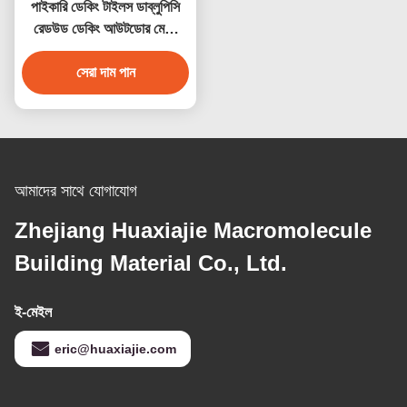
পাইকারি ডেকিং টাইলস ডাব্লুপিসি
রেডউড ডেকিং আউটডোর মেঝে
সজ্জা
সেরা দাম পান
আমাদের সাথে যোগাযোগ
Zhejiang Huaxiajie Macromolecule
Building Material Co., Ltd.
ই-মেইল
eric@huaxiajie.com