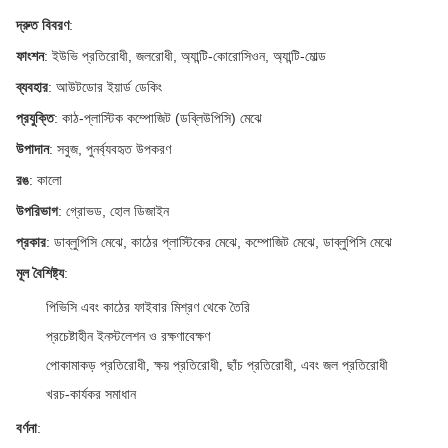
দ্রুত বিবরণ
:
ফাংশন
: ইউভি প্রতিরোধী, জলরোধী, অ্যান্টি-কোরোসিওন, অ্যান্টি-মোল্ড
ব্যবহার
: আউটডোর ইয়ার্ড ডেকিং
প্রযুক্তি
: কাঠ-প্লাস্টিক কম্পোজিট (ডব্লিউপিসি) মেঝে
উপাদান
: সবুজ, পুনর্ব্যবহৃত উপকরণ
রঙ
: কালো
উপরিভাগ
: গ্রোভড, হোল ডিজাইন
প্রকার
: ডাব্লুপিসি মেঝে, কাঠের প্লাস্টিকের মেঝে, কম্পোজিট মেঝে, ডাব্লুপিসি মেঝে
মূল বৈশিষ্ট্য
:
পিভিসি এবং কাঠের ফাইবার মিশ্রণ থেকে তৈরি
প্রচেষ্টাহীন ইনস্টলেশন ও রক্ষণাবেক্ষণ
পোকামাকড় প্রতিরোধী, ক্ষয় প্রতিরোধী, ছাঁচ প্রতিরোধী, এবং জল প্রতিরোধী
খরচ-কার্যকর সমাধান
বর্ণনা
: