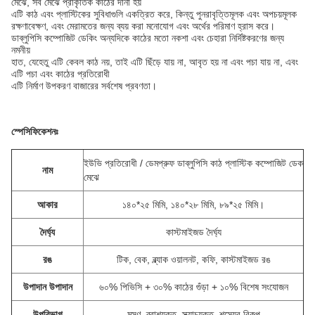
মেঝে, সব মেঝে প্রাকৃতিক কাঠের দানা হয়
এটি কাঠ এবং প্লাস্টিকের সুবিধাগুলি একত্রিত করে, কিন্তু পুনরাবৃত্তিমূলক এবং অপচয়মূলক
রক্ষণাবেক্ষণ, এবং মেরামতের জন্য ব্যয় করা মনোযোগ এবং অর্থের পরিমাণ হ্রাস করে।
ডাব্লুপিসি কম্পোজিট ডেকিং অন্যদিকে কাঠের মতো নকশা এবং চেহারা নির্দিষ্টকরণের জন্য
নমনীয়
হাত, যেহেতু এটি কেবল কাঠ নয়, তাই এটি ছিঁড়ে যায় না, আবৃত হয় না এবং পচা যায় না, এবং
এটি পচা এবং কাঠের প্রতিরোধী
এটি নির্মাণ উপকরণ বাজারের সর্বশেষ প্রবণতা।
স্পেসিফিকেশনঃ
ইউভি প্রতিরোধী / ডেমপ্রুফ ডাব্লুপিসি কাঠ প্লাস্টিক কম্পোজিট ডেক
নাম
মেঝে
আকার
১৪০*২৫ মিমি, ১৪০*২৮ মিমি, ৮৯*২৫ মিমি।
দৈর্ঘ্য
কাস্টমাইজড দৈর্ঘ্য
রঙ
টিক, বেক, ব্ল্যাক ওয়ালনট, কফি, কাস্টমাইজড রঙ
উপাদান উপাদান
৬০% পিভিসি + ৩০% কাঠের গুঁড়া + ১০% বিশেষ সংযোজন
উপরিভাগ
মসৃণ, ব্রাশযুক্ত, স্ক্র্যাচযুক্ত, শস্যের বিকল্প