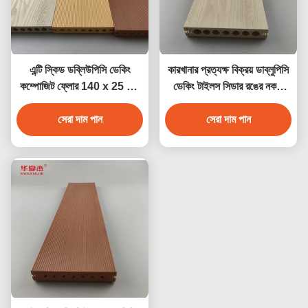
এন্টি স্কিড ডব্লিউপিসি ডেকিং
কারখানার প্রত্যক্ষ বিক্রয় ডাব্লুপিসি
কম্পোজিট ফ্লোর 140 x 25 মিমি
ডেকিং টাইলস সিডার রঙের নকশা
বাদামী কফি ধূসর সেগুন কাঠের রঙ
ডাব্লুপিসি জলরোধী টেকসই ডেকিং
সেরা দাম পান
সেরা দাম পান
আউটডোর