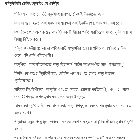
ডব্লিউপিসি ডেকিং/ফ্লোরিং এর বৈশিষ্ট্য
:
পরিবেশ বান্ধব
: ১০০% পুনর্ব্যবহারযোগ্য, টেকসই উন্নয়নের জন্য।
সময় সাশ্রয়
: দ্রুত এবং সহজ রক্ষণাবেক্ষণ এবং ইনস্টলেশন, শ্রম খরচ কমাতে।
স্থায়িত্ব
: পচা এবং কাঠের কাঠ ছিদ্রকারী জীবের প্রতি প্রতিরোধ ক্ষমতা বৃদ্ধি পায়, যা
দীর্ঘায়ু নিশ্চিত করে।
শক্তি ও নমনীয়তা
: কাঠের ঐতিহ্যবাহী পণ্যগুলির তুলনায় শক্তি ও নমনীয়তার দিক
থেকে এটি বেশি শক্তিশালী।
বহুমুখিতা
: কাস্টমাইজেশনের জন্য স্ট্যান্ডার্ড কাঠের সরঞ্জামগুলির সাথে সামঞ্জস্যপূর্ণ।
ইউভি এবং রঙের স্থিতিশীলতা
: ফেইডিং এবং রঙ ধরে রাখার জন্য উচ্চতর
প্রতিরোধের।
মাত্রিক স্থিতিশীলতা
: আর্দ্রতা এবং তাপমাত্রা ওঠানামা প্রতিরোধী, -40 °C থেকে
60 °C পর্যন্ত তাপমাত্রায় ব্যবহারের জন্য উপযুক্ত।
আবহাওয়া প্রতিরোধী
: সব আবহাওয়ার জন্য উপযুক্ত, চরম তাপমাত্রায় তার অখণ্ডতা
বজায় রাখে।
উদ্ভাবনী সবুজ প্রযুক্তি
: পরিবেশ সচেতন নকশার মাধ্যমে আধুনিক জীবনযাত্রার উন্নতি
করা।
প্রাকৃতিক নান্দনিকতা
: সুদর্শন কাঠের শস্যের গঠন এবং স্পর্শ, একটি মনোরম কাঠের