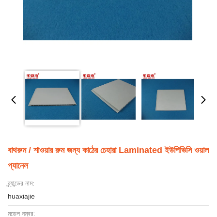
বাথরুম / শাওয়ার রুম জন্য কাঠের চেহারা Laminated ইউপিভিসি ওয়াল
প্যানেল
ব্র্যান্ডের নাম:
huaxiajie
মডেল নম্বর: