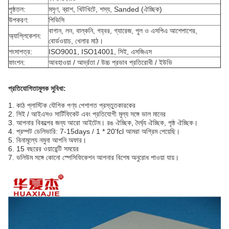
পৃষ্ঠতল:
মসৃণ, ব্রাশ, খিটখিটে, শস্য, Sanded (ঐচ্ছিক)
উপকরণ:
পিভিসি
বাগান, লন, বাল্কনি, গহ্বর, গ্যারেজ, পুল ও এসপিএ আশেপাশের,
অ্যাপ্লিকেশন:
বোর্ডওয়াচ, খেলার মাঠ।
শংসাপত্র:
ISO9001, ISO14001, সিই, এসজিএস
ফাংশন:
আবহাওয়া / আর্দ্রতা / উচ্চ প্রভাব প্রতিরোধী / ইউভি
প্রতিযোগিতামূলক সুবিধা:
1. কাঠ প্লাস্টিক যৌগিক পণ্য পেশাগত প্রস্তুতকারকের
2. সিই / আইএসও সার্টিফিকেট এবং প্রতিযোগী মূল্য সঙ্গে ভাল মানের
3. আপনার বিকল্পের জন্য আরো আইটেম।
রঙ ঐচ্ছিক, দৈর্ঘ্য ঐচ্ছিক, পৃষ্ঠ ঐচ্ছিক।
4. প্রম্পট ডেলিভারি: 7-15days / 1 * 20'fcl আমরা অগ্রিম পেয়েছি।
5. বিনামূল্যে নমুনা আপনি অফার।
6. 15 বছরের ওয়ারেন্টি সময়ের
7. ভলিউম সঙ্গে কোনো স্পেসিফিকেশন আপনার বিশেষ অনুরোধ পাওয়া যায়।