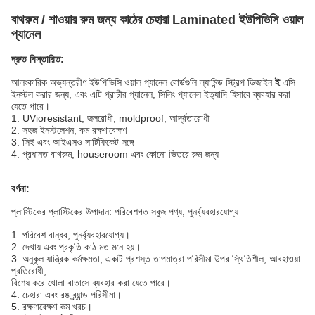
বাথরুম / শাওয়ার রুম জন্য কাঠের চেহারা Laminated ইউপিভিসি ওয়াল
প্যানেল
দ্রুত বিস্তারিত:
আলংকারিক অভ্যন্তরীণ ইউপিভিসি ওয়াল প্যানেল বোর্ডগুলি ল্যামিন্ড স্ট্রিপ ডিজাইন
ই
এসি
ইনস্টল করার জন্য, এবং এটি প্রাচীর প্যানেল, সিলিং প্যানেল ইত্যাদি হিসাবে ব্যবহার করা
যেতে পারে।
1.
UVioresistant,
জলরোধী, moldproof,
আর্দ্রতারোধী
2. সহজ ইনস্টলেশন, কম রক্ষণাবেক্ষণ
3. সিই এবং আইএসও সার্টিফিকেট সঙ্গে
4. প্রধানত বাথরুম, houseroom এবং কোনো ভিতরে রুম জন্য
বর্ণনা:
প্লাস্টিকের প্লাস্টিকের উপাদান: পরিবেশগত সবুজ পণ্য, পুনর্ব্যবহারযোগ্য
1. পরিবেশ বান্ধব, পুনর্ব্যবহারযোগ্য।
2. দেখায় এবং প্রকৃতি কাঠ মত মনে হয়।
3. অনুকূল যান্ত্রিক কর্মক্ষমতা, একটি প্রশস্ত তাপমাত্রা পরিসীমা উপর স্থিতিশীল, আবহাওয়া
প্রতিরোধী,
বিশেষ করে খোলা বাতাসে ব্যবহার করা যেতে পারে।
4. চেহারা এবং রঙ ব্র্যান্ড পরিসীমা।
5. রক্ষণাবেক্ষণ কম খরচ।