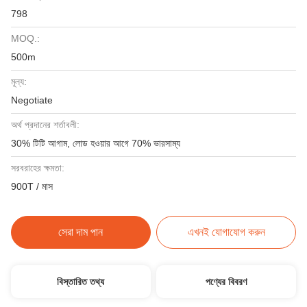
798
MOQ.:
500m
মূল্য:
Negotiate
অর্থ প্রদানের শর্তাবলী:
30% টিটি আগাম, লোড হওয়ার আগে 70% ভারসাম্য
সরবরাহের ক্ষমতা:
900T / মাস
সেরা দাম পান
এখনই যোগাযোগ করুন
বিস্তারিত তথ্য
পণ্যের বিবরণ