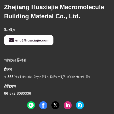
Zhejiang Huaxiajie Macromolecule
Building Material Co., Ltd.
ই-মেইল
eric@huaxiajie.com
আমাদের ঠিকানা
ঠিকানা
না 355 জিয়াউয়ান রোড, উক্যাং টাউন, ডিকিং কাউন্টি, চেচিয়াং প্রদেশ, চীন
টেলিফোন
86-572-8080336