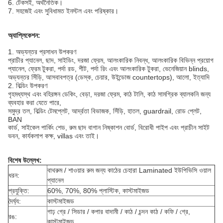
6. টেকসই, অর্থনৈতিক।
7. সহজেই এবং সুবিধামত ইনস্টল এবং পরিষ্কার।
অ্যাপ্লিকেশন:
1. অভ্যন্তর প্রসাধন উপকরণ
প্রাচীর প্যানেল, ছাদ, সাইডিং, দরজা ফ্রেম, আলংকারিক নিবন্ধ, আলংকারিক বিভিন্ন প্রয়োগ
প্যানেল, ফ্রেম টুকরা, পর্দা রড, শীট, পর্দা রিং এবং আলংকারিক টুকরা, ভেনেজিয়ান blinds,
অভ্যন্তর সিঁড়ি, আসবাবপত্র (ডেস্ক, চেয়ার, উইন্ডোজ countertops), আলো, ইত্যাদি
2. বিল্ডিং উপকরণ
গৃহমধ্যস্থ এবং বহিরঙ্গন ডেকিং, বেড়া, দরজা ফ্রেম, কাঠ টালি, কাঠ সামগ্রিক ব্যালকনি জন্য
ব্যবহার করা যেতে পারে,
সমুদ্র তল, বিল্ডিং টেমপ্লেট, আর্দ্রতা বিভাজক, সিঁড়ি, হাতল, guardrail, রোড প্লেট,
BAN
কার্ড, সাইকেল পার্কিং শেড, রুম ছাদ বাগান নিষ্কাশন বোর্ড, বিরোধী পাইপ এবং প্রাচীন সাইট
ভবন, কার্যকলাপ কক্ষ, villas এবং তাই।
বিশেষ উল্লেখ:
বাথরুম / শাওয়ার রুম জন্য কাঠের চেহারা Laminated ইউপিভিসি ওয়াল
ধরন:
প্যানেল
প্রযুক্তি:
60%, 70%, 80% প্লাস্টিক, কাস্টমাইজড
দৈর্ঘ্য:
কাস্টমাইজড
গাঢ় গ্রে / সিডার / কপার বাদামী / কাঠ / চন্দন কাঠ / কফি / গ্রে,
রঙ:
কাস্টমাইজড