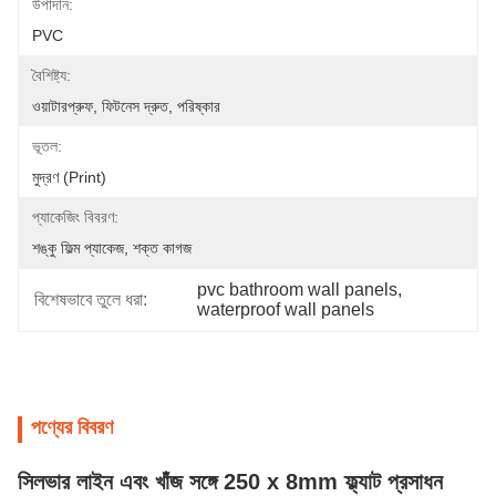
উপাদান:
PVC
বৈশিষ্ট্য:
ওয়াটারপ্রুফ, ফিটনেস দ্রুত, পরিষ্কার
ভূতল:
মুদ্রণ (print)
প্যাকেজিং বিবরণ:
শঙ্কু ফিল্ম প্যাকেজ, শক্ত কাগজ
pvc bathroom wall panels
, 
বিশেষভাবে তুলে ধরা:
waterproof wall panels
পণ্যের বিবরণ
সিলভার লাইন এবং খাঁজ সঙ্গে 250 x 8mm ফ্ল্যাট প্রসাধন