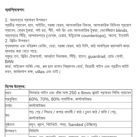
অ্যাপ্লিকেশন:
1. অভ্যন্তর প্রসাধন উপকরণ
প্রাচীর প্যানেল, ছাদ, সাইডিং, দরজা ফ্রেম, আলংকারিক নিবন্ধ, আলংকারিক বিভিন্ন প্রয়োগ
প্যানেল, ফ্রেম টুকরা, পর্দা রড, শীট, পর্দা রিং এবং আলংকারিক টুকরা, ভেনেজিয়ান blinds,
অভ্যন্তর সিঁড়ি, আসবাবপত্র (ডেস্ক, চেয়ার, উইন্ডোজ countertops), আলো, ইত্যাদি
2. বিল্ডিং উপকরণ
গৃহমধ্যস্থ এবং বহিরঙ্গন ডেকিং, বেড়া, দরজা ফ্রেম, কাঠ টালি, কাঠ সামগ্রিক ব্যালকনি জন্য
ব্যবহার করা যেতে পারে,
সমুদ্র তল, বিল্ডিং টেমপ্লেট, আর্দ্রতা বিভাজক, সিঁড়ি, হাতল, guardrail, রোড প্লেট,
BAN
কার্ড, সাইকেল পার্কিং শেড, রুম ছাদ বাগান নিষ্কাশন বোর্ড, বিরোধী পাইপ এবং প্রাচীন সাইট
ভবন, কার্যকলাপ কক্ষ, villas এবং তাই।
বিশেষ উল্লেখ:
ধরন:
সিলভার লাইন এবং খাঁজ সঙ্গে 250 x 8mm ফ্ল্যাট প্রসাধন সিলিং প্যানেল
প্রযুক্তি:
60%, 70%, 80% প্লাস্টিক, কাস্টমাইজড
দৈর্ঘ্য:
কাস্টমাইজড
গাঢ় গ্রে / সিডার / কপার বাদামী / কাঠ / চন্দন কাঠ / কফি / গ্রে,
রঙ:
কাস্টমাইজড
পৃষ্ঠতল:
মসৃণ, ব্রাশ, খিটখিটে, শস্য, Sanded (ঐচ্ছিক)
উপকরণ:
পিভিসি