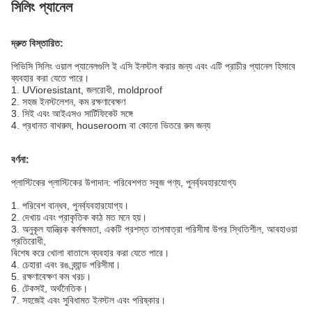
সিলিং প্যানেল
দ্রুত বিস্তারিত:
পিভিসি সিলিং ওয়াল প্যানেলগুলি ই
এসি ইনস্টল করার জন্য এবং এটি প্রাচীর প্যানেল হিসাবে
ব্যবহার করা যেতে পারে।
1.
UVioresistant,
জলরোধী, moldproof
2. সহজ ইনস্টলেশন, কম রক্ষণাবেক্ষণ
3. সিই এবং আইএসও সার্টিফিকেট সঙ্গে
4. প্রধানত বাথরুম, houseroom বা কোনো ভিতরে রুম জন্য
বর্ণনা:
প্লাস্টিকের প্লাস্টিকের উপাদান: পরিবেশগত সবুজ পণ্য, পুনর্ব্যবহারযোগ্য
1. পরিবেশ বান্ধব, পুনর্ব্যবহারযোগ্য।
2. দেখায় এবং প্রাকৃতিক কাঠ মত মনে হয়।
3. অনুকূল যান্ত্রিক কর্মক্ষমতা, একটি প্রশস্ত তাপমাত্রা পরিসীমা উপর স্থিতিশীল, আবহাওয়া
প্রতিরোধী,
বিশেষ করে খোলা বাতাসে ব্যবহার করা যেতে পারে।
4. চেহারা এবং রঙ ব্র্যান্ড পরিসীমা।
5. রক্ষণাবেক্ষণ কম খরচ।
6. টেকসই, অর্থনৈতিক।
7. সহজেই এবং সুবিধামত ইনস্টল এবং পরিষ্কার।