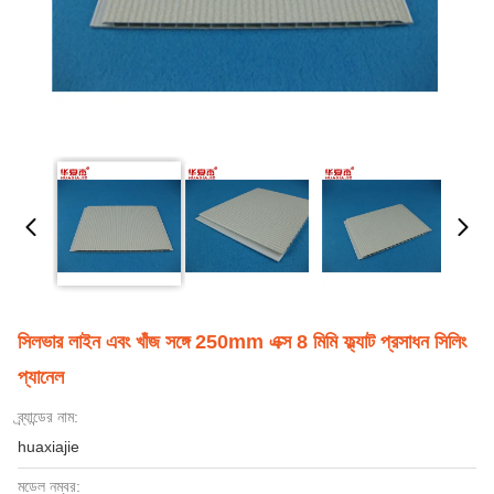
সিলভার লাইন এবং খাঁজ সঙ্গে 250mm এক্স 8 মিমি ফ্ল্যাট প্রসাধন সিলিং
প্যানেল
ব্র্যান্ডের নাম:
huaxiajie
মডেল নম্বর: