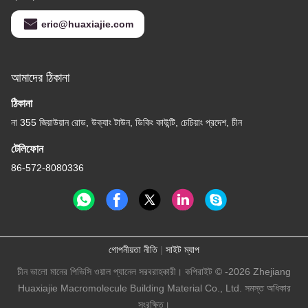
eric@huaxiajie.com
আমাদের ঠিকানা
ঠিকানা
না 355 জিয়াউয়ান রোড, উক্যাং টাউন, ডিকিং কাউন্টি, চেচিয়াং প্রদেশ, চীন
টেলিফোন
86-572-8080336
গোপনীয়তা নীতি
|
সাইট ম্যাপ
চীন ভালো মানের পিভিসি ওয়াল প্যানেল সরবরাহকারী। কপিরাইট © -2026 Zhejiang
Huaxiajie Macromolecule Building Material Co., Ltd. সমস্ত অধিকার
সংরক্ষিত।