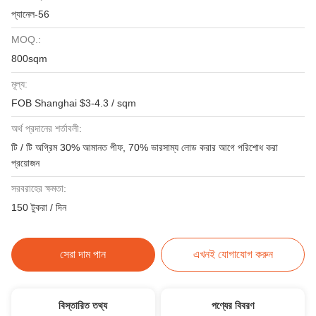
প্যানেল-56
MOQ.:
800sqm
মূল্য:
FOB Shanghai $3-4.3 / sqm
অর্থ প্রদানের শর্তাবলী:
টি / টি অগ্রিম 30% আমানত পীফ, 70% ভারসাম্য লোড করার আগে পরিশোধ করা
প্রয়োজন
সরবরাহের ক্ষমতা:
150 টুকরা / দিন
সেরা দাম পান
এখনই যোগাযোগ করুন
বিস্তারিত তথ্য
পণ্যের বিবরণ