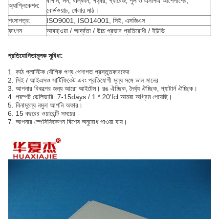
বাগান, লন, বাল্কনি, গহ্বর, গ্যারেজ, পুল ও এসপিএ আশেপাশের,
অ্যাপ্লিকেশন:
বোর্ডওয়াচ, খেলার মাঠ।
শংসাপত্র:
ISO9001, ISO14001, সিই, এসজিএস
ফাংশন:
আবহাওয়া / আর্দ্রতা / উচ্চ প্রভাব প্রতিরোধী / ইউভি
প্রতিযোগিতামূলক সুবিধা:
1. কাঠ প্লাস্টিক যৌগিক পণ্য পেশাগত প্রস্তুতকারকের
2. সিই / আইএসও সার্টিফিকেট এবং প্রতিযোগী মূল্য সঙ্গে ভাল মানের
3. আপনার বিকল্পের জন্য আরো আইটেম।
রঙ ঐচ্ছিক, দৈর্ঘ্য ঐচ্ছিক, প্যাটার্ন ঐচ্ছিক।
4. প্রম্পট ডেলিভারি: 7-15days / 1 * 20'fcl আমরা অগ্রিম পেয়েছি।
5. বিনামূল্যে নমুনা আপনি অফার।
6. 15 বছরের ওয়ারেন্টি সময়ের
7. আপনার স্পেসিফিকেশন বিশেষ অনুরোধ পাওয়া যায়।