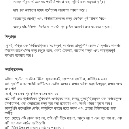
সমস্ত স্ট্যান্ডার্ড এমবসড প্যাটার্ন পাওয়া যায়, সৌন্দর্য এবং সত্যতা বৃদ্ধি।
দাম এবং গুণমানের মধ্যে সর্বোত্তম ভারসাম্য প্রদান করে।
অতিরিক্ত বৈশিষ্ট্য এবং কাস্টমাইজেশনের জন্য একাধিক পৃষ্ঠ চিকিত্সা বিকল্প।
অনন্য ছাঁচনির্মাণের নিদর্শন যা বোর্ডের প্রাকৃতিক আকর্ষণ এবং আবেদন বাড়ায়।
সিদ্ধান্ত
:
সৌন্দর্য, শক্তি এবং নির্ভরযোগ্যতার সংমিশ্রণ, আমাদের ডাব্লুপিসি ডেকিং / ফ্লোরিং আপনার
বহিরঙ্গন জায়গাগুলির জন্য নিখুঁত পছন্দ, একটি টেকসই, পরিবেশ বান্ধব এবং আড়ম্বরপূর্ণ
সমাধান সরবরাহ করে।
অ্যাপ্লিকেশনঃ
অফিস, হোটেল, পাবলিক বিল্ডিং, সুপারমার্কেট, স্থাপত্য ফ্যাসিয়া, বাণিজ্যিক ভবন
কাঠ প্লাস্টিক কম্পোজিট আউটডোর ডেকিং আপনার বাগান ডেকিং জন্য উপযুক্ত,বাগান মেঝে
এবং পার্ক
মেঝে, সব মেঝে প্রাকৃতিক কাঠের দানা হয়
এটি কাঠ এবং প্লাস্টিকের সুবিধাগুলি একত্রিত করে, কিন্তু পুনরাবৃত্তিমূলক এবং অপচয়মূলক
রক্ষণাবেক্ষণ, এবং মেরামতের জন্য ব্যয় করা মনোযোগ এবং অর্থের পরিমাণ হ্রাস করে।
ডাব্লুপিসি কম্পোজিট ডেকিং অন্যদিকে কাঠের মতো নকশা এবং চেহারা নির্দিষ্টকরণের জন্য
নমনীয়
হাত, যেহেতু এটি কেবল কাঠ নয়, তাই এটি ছিঁড়ে যায় না, আবৃত হয় না এবং পচা যায় না, এবং
এটি পচা এবং কাঠের প্রতিরোধী
এটি নির্মাণ উপকরণ বাজারের সর্বশেষ প্রবণতা।