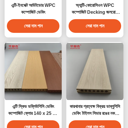
এন্টি-ইনসেক্ট আউটডোর WPC
অ্যান্টি-কোরোসিওন WPC
কম্পোজিট ডেকিং
কম্পোজিট Decking জলরোধী
বহিরঙ্গন বাগান মেঝে
সেরা দাম পান
সেরা দাম পান
এন্টি স্কিড ডব্লিউপিসি ডেকিং
কারখানার প্রত্যক্ষ বিক্রয় ডাব্লুপিসি
কম্পোজিট ফ্লোর 140 x 25 মিমি
ডেকিং টাইলস সিডার রঙের নকশা
বাদামী কফি ধূসর সেগুন কাঠের রঙ
ডাব্লুপিসি জলরোধী টেকসই ডেকিং
সেরা দাম পান
সেরা দাম পান
আউটডোর