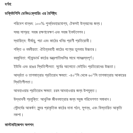
বর্ণনা
:
ডব্লিউপিসি ডেকিং/ফ্লোরিং এর বৈশিষ্ট্য
:
পরিবেশ বান্ধব
: ১০০% পুনর্ব্যবহারযোগ্য, টেকসই উন্নয়নের জন্য।
সময় সাশ্রয়
: সহজ রক্ষণাবেক্ষণ এবং সহজ ইনস্টলেশন।
স্থায়িত্ব
: দীর্ঘায়ু, পচা এবং কাঠের খনির প্রাণী প্রতিরোধী।
শক্তি ও নমনীয়তা
: ঐতিহ্যবাহী কাঠের পণ্যের তুলনায় উচ্চতর।
বহুমুখিতা
: স্ট্যান্ডার্ড কাঠের যন্ত্রপাতিগুলির সাথে সামঞ্জস্যপূর্ণ।
ইউভি এবং রঙের স্থিতিশীলতা
: সূর্যের আলোতে ফেইডিং প্রতিরোধের উচ্চতা।
আর্দ্রতা ও তাপমাত্রার প্রতিরোধ ক্ষমতা
: -৪০°সি থেকে ৬০°সি তাপমাত্রায় আকারের
স্থিতিশীলতা।
আবহাওয়ার প্রতিরোধ ক্ষমতা
: চরম আবহাওয়ার জন্য উপযুক্ত।
উদ্ভাবনী প্রযুক্তি
: আধুনিক জীবনযাত্রার জন্য সবুজ পরিবেশগত সমাধান।
সৌন্দর্যের আকর্ষণ
: সুন্দর প্রাকৃতিক কাঠের দানা গঠন, সুগন্ধ, এবং বিস্তারিত আকৃতি
নকশা।
কাস্টমাইজেশন অপশন
: