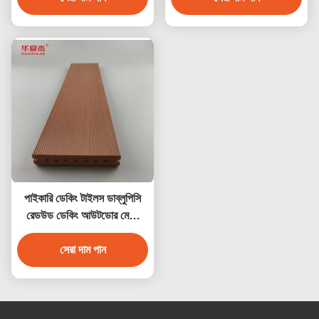
পাইকারি ডেকিং টাইলস ডাব্লুপিসি
রেডউড ডেকিং আউটডোর মেঝে
সজ্জা
সেরা দাম পান