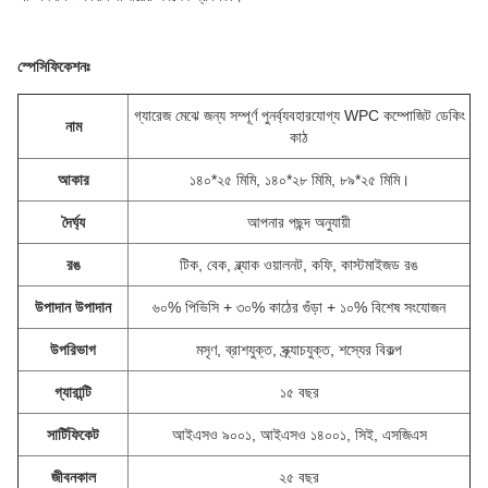
স্পেসিফিকেশনঃ
গ্যারেজ মেঝে জন্য সম্পূর্ণ পুনর্ব্যবহারযোগ্য WPC কম্পোজিট ডেকিং
নাম
কাঠ
আকার
১৪০*২৫ মিমি, ১৪০*২৮ মিমি, ৮৯*২৫ মিমি।
দৈর্ঘ্য
আপনার পছন্দ অনুযায়ী
রঙ
টিক, বেক, ব্ল্যাক ওয়ালনট, কফি, কাস্টমাইজড রঙ
উপাদান উপাদান
৬০% পিভিসি + ৩০% কাঠের গুঁড়া + ১০% বিশেষ সংযোজন
উপরিভাগ
মসৃণ, ব্রাশযুক্ত, স্ক্র্যাচযুক্ত, শস্যের বিকল্প
গ্যারান্টি
১৫ বছর
সার্টিফিকেট
আইএসও ৯০০১, আইএসও ১৪০০১, সিই, এসজিএস
জীবনকাল
২৫ বছর