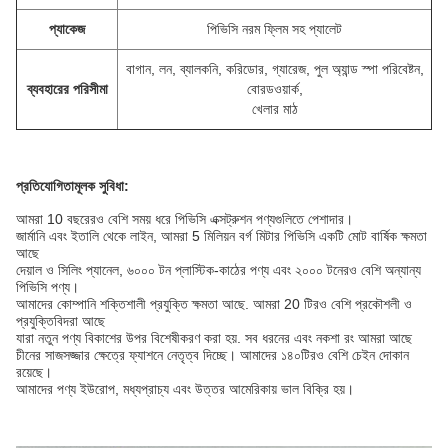
প্যাকেজ
পিভিসি নরম ফ্লিম সহ প্যালেট
বাগান, লন, ব্যালকনি, করিডোর, গ্যারেজ, পুল অ্যান্ড স্পা পরিবেষ্টন,
ব্যবহারের পরিসীমা
বোরডওয়ার্ক,
খেলার মাঠ
প্রতিযোগিতামূলক সুবিধা:
আমরা 10 বছরেরও বেশি সময় ধরে পিভিসি এক্সট্রুশন পণ্যগুলিতে পেশাদার।
জার্মানি এবং ইতালি থেকে লাইন, আমরা 5 মিলিয়ন বর্গ মিটার পিভিসি একটি মোট বার্ষিক ক্ষমতা
আছে
দেয়াল ও সিলিং প্যানেল, ৬০০০ টন প্লাস্টিক-কাঠের পণ্য এবং ২০০০ টনেরও বেশি অন্যান্য
পিভিসি পণ্য।
আমাদের কোম্পানি শক্তিশালী প্রযুক্তি ক্ষমতা আছে. আমরা 20 টিরও বেশি প্রকৌশলী ও
প্রযুক্তিবিদরা আছে
যারা নতুন পণ্য বিকাশের উপর বিশেষীকরণ করা হয়. সব ধরনের এবং নকশা রং আমরা আছে
চীনের সাজসজ্জার ক্ষেত্রে ফ্যাশনে নেতৃত্ব দিচ্ছে। আমাদের ১৪০টিরও বেশি চেইন দোকান
রয়েছে।
আমাদের পণ্য ইউরোপ, মধ্যপ্রাচ্য এবং উত্তর আমেরিকায় ভাল বিক্রি হয়।