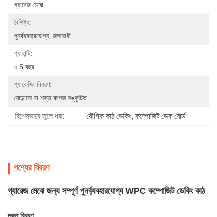
গ্যারেজ মেঝে
বৈশিষ্ট্য:
পুনর্ব্যবহারযোগ্য, জলরোধী
গ্যারান্টি:
২ 5 বছর
প্যাকেজিং বিবরণ:
মোড়ানো বা শক্ত কাগজ সঙ্কুচিত
বিশেষভাবে তুলে ধরা:
যৌগিক কাঠ ডেকিং
, 
কম্পোজিট ডেক বোর্ড
পণ্যের বিবরণ
গ্যারেজ মেঝে জন্য সম্পূর্ণ পুনর্ব্যবহারযোগ্য WPC কম্পোজিট ডেকিং কাঠ
দ্রুত বিবরণ
: