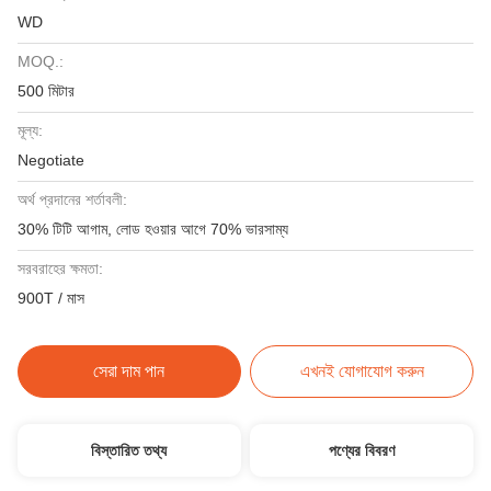
WD
MOQ.:
500 মিটার
মূল্য:
Negotiate
অর্থ প্রদানের শর্তাবলী:
30% টিটি আগাম, লোড হওয়ার আগে 70% ভারসাম্য
সরবরাহের ক্ষমতা:
900T / মাস
সেরা দাম পান
এখনই যোগাযোগ করুন
বিস্তারিত তথ্য
পণ্যের বিবরণ