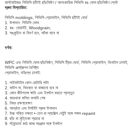
কাস্টমাইজড পিভিসি ছাঁটাই ছাঁচনির্মাণ / আলংকারিক পিভিসি রঙ ফোম ছাঁচনির্মাণ প্লেট
দ্রুত বিস্তারিত:
পিভিসি moldings, পিভিসি প্রোফাইল, পিভিসি ছাঁটাই বোর্ড
1. উপাদান: পিভিসি ফোম
2. রঙ: হোয়াইট, Woodgrain;
3. সঙ্কুচিত বা বিবর্ণ হবে, আঁকা যাবে না
বর্ণনা:
WPC এবং পিভিসি ফোম ছাঁচনির্মাণ, পিভিসি ট্রিম বোর্ড, পিভিসি প্রোফাইল, ভিনাইল ঢালাই,
পিভিসি এক্সট্রুশন বৈশিষ্ট্য
প্রোফাইল, বহিঃস্থ ঢালাই:
1. লাইফটাইম কোন রোটারি পাটা
2. ফাটল না, বিভক্ত বা বাজানো হবে না
3. কোন কীটপতঙ্গ ক্ষতি এবং ইনস্টল করতে প্রস্তুত
4. কারখানা ফলিত ফলাদি শেষ
5. নিম্ন রক্ষণাবেক্ষণ
6. আর্দ্রতা এবং টার্মাইট প্রুফ উপাদান
7. উচ্চ শক্তি দক্ষতা • তেল বা ল্যাটেক্স পেইন্ট সঙ্গে সক্ষম repaint
8. ছাঁচ বা মৃত্তিকা প্রচার না
9. স্ট্যান্ডার্ড কাঠ কাজ সরঞ্জাম সঙ্গে ইনস্টল