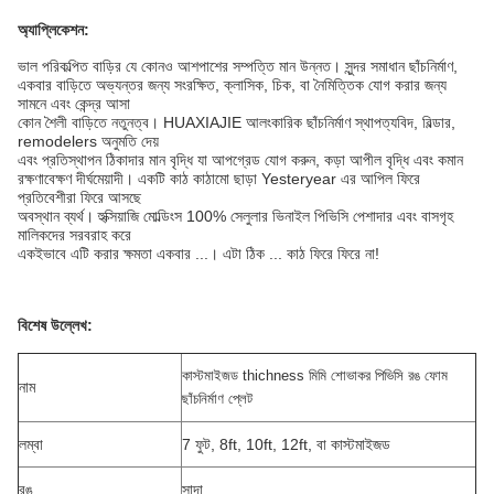
অ্যাপ্লিকেশন:
ভাল পরিকল্পিত বাড়ির যে কোনও আশপাশের সম্পত্তি মান উন্নত।
সুন্দর সমাধান ছাঁচনির্মাণ,
একবার বাড়িতে অভ্যন্তর জন্য সংরক্ষিত, ক্লাসিক, চিক, বা নৈমিত্তিক যোগ করার জন্য
সামনে এবং কেন্দ্র আসা
কোন শৈলী বাড়িতে নতুনত্ব।
HUAXIAJIE আলংকারিক ছাঁচনির্মাণ স্থাপত্যবিদ, বিল্ডার,
remodelers অনুমতি দেয়
এবং প্রতিস্থাপন ঠিকাদার মান বৃদ্ধি যা আপগ্রেড যোগ করুন, কড়া আপীল বৃদ্ধি এবং কমান
রক্ষণাবেক্ষণ দীর্ঘমেয়াদী।
একটি কাঠ কাঠামো ছাড়া Yesteryear এর আপিল ফিরে
প্রতিবেশীরা ফিরে আসছে
অবস্থান ব্যর্থ।
হুক্সিয়াজি মোল্ডিংস 100% সেলুলার ভিনাইল পিভিসি পেশাদার এবং বাসগৃহ
মালিকদের সরবরাহ করে
একইভাবে এটি করার ক্ষমতা একবার ...। এটা ঠিক ... কাঠ ফিরে ফিরে না!
বিশেষ উল্লেখ:
কাস্টমাইজড thichness মিমি শোভাকর পিভিসি রঙ ফোম
নাম
ছাঁচনির্মাণ প্লেট
লম্বা
7 ফুট, 8ft, 10ft, 12ft, বা কাস্টমাইজড
রঙ
সাদা