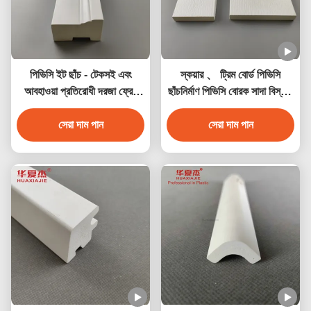
পিভিসি ইট ছাঁচ - টেকসই এবং
স্কয়ার 、 ট্রিম বোর্ড পিভিসি
আবহাওয়া প্রতিরোধী দরজা ফ্রেম
ছাঁচনির্মাণ পিভিসি বোরক সাদা বিস্তৃত
ট্রিম
অ্যাপ্লিকেশন জন্য
সেরা দাম পান
সেরা দাম পান