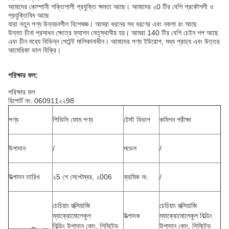
আমাদের কোম্পানী শক্তিশালী প্রযুক্তি ক্ষমতা আছে।
আমাদের ২0 টির বেশি প্রকৌশলী ও
প্রযুক্তিবিদ আছে
যারা নতুন পণ্য উন্নয়নশীল বিশেষজ্ঞ।
আমরা ধরনের সব ধরণের এবং নকশা রং আছে
উন্নত চীনা প্রসাধন ক্ষেত্রে ফ্যাশন নেতৃস্থানীয় হয়।
আমরা 140 টির বেশি চেইন শপ আছে
এবং চীন মধ্যে বিভিন্ন পেটেন্ট মালিকানাধীন।
আমাদের পণ্য ইউরোপ, মধ্য প্রাচ্য এবং উত্তর
আমেরিকা ভাল বিক্রি।
পরিক্ষার ফল:
পরিক্ষার ফল
রিপোর্ট নং: 060911২২98
পণ্য
পিভিসি ফোম পণ্য
টেস্ট বিভাগ
কমিশন পরীক্ষা
উপাদান
/
মডেল
/
উত্পাদন তারিখ
২5 শে সেপ্টেম্বর, ২006
ক্রমিক নং.
/
চেচিয়াং হুক্সিয়াজি
চেচিয়াং হুক্সিয়াজি
ম্যাক্রোমোলেকুল
উত্পাদক
ম্যাক্রোমোলেকুল বিল্ডিং
বিল্ডিং উপাদান কোং, লিমিটেড
উপাদান কোং, লিমিটেড