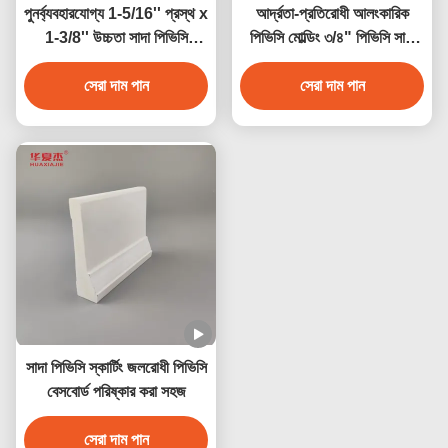
পুনর্ব্যবহারযোগ্য 1-5/16'' প্রস্থ x
আর্দ্রতা-প্রতিরোধী আলংকারিক
1-3/8'' উচ্চতা সাদা পিভিসি
পিভিসি মোল্ডিং ৩/৪" পিভিসি সাদা
জানালার সিল নোজ পিভিসি মোল্ডিং
কোভ অভ্যন্তরীণ সজ্জা এবং
অভ্যন্তরীণ সজ্জা
সেরা দাম পান
বহিরাগত ব্যবহারের জন্য
সেরা দাম পান
সাদা পিভিসি স্কার্টিং জলরোধী পিভিসি
বেসবোর্ড পরিষ্কার করা সহজ
সেরা দাম পান