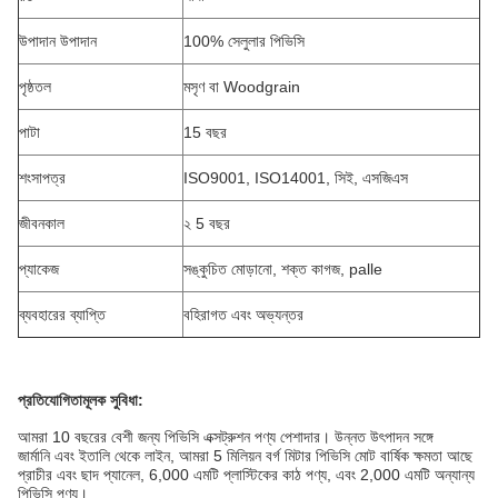
উপাদান উপাদান
100% সেলুলার পিভিসি
পৃষ্ঠতল
মসৃণ বা Woodgrain
পাটা
15 বছর
শংসাপত্র
ISO9001, ISO14001, সিই, এসজিএস
জীবনকাল
২ 5 বছর
প্যাকেজ
সঙ্কুচিত মোড়ানো, শক্ত কাগজ, palle
ব্যবহারের ব্যাপ্তি
বহিরাগত এবং অভ্যন্তর
প্রতিযোগিতামূলক সুবিধা:
আমরা 10 বছরের বেশী জন্য পিভিসি এক্সট্রুশন পণ্য পেশাদার।
উন্নত উৎপাদন সঙ্গে
জার্মানি এবং ইতালি থেকে লাইন, আমরা 5 মিলিয়ন বর্গ মিটার পিভিসি মোট বার্ষিক ক্ষমতা আছে
প্রাচীর এবং ছাদ প্যানেল, 6,000 এমটি প্লাস্টিকের কাঠ পণ্য, এবং 2,000 এমটি অন্যান্য
পিভিসি পণ্য।