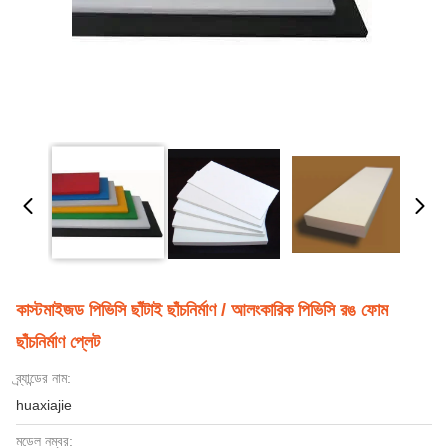
কাস্টমাইজড পিভিসি ছাঁটাই ছাঁচনির্মাণ / আলংকারিক পিভিসি রঙ ফোম
ছাঁচনির্মাণ প্লেট
ব্র্যান্ডের নাম:
huaxiajie
মডেল নম্বর: