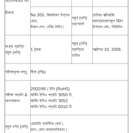
আবেদনকারীর নাম
ঠিকানা
No.355, জিয়াউয়ান উত্তর
চেচিয়াং হুক্সিয়াজি
নমুনা (গুলি)
রোড,
ম্যাক্রোমোলেকুল বিল্ডিং
ত্রাণকর্তা
উকান দেশ, দেকিং টাউন।
উপাদান কোং, লিমিটেড
নমুনা (গুলি)
সংখ্যা প্রাপ্তি
1 টুকরা
প্রাপ্তির
অক্টোবর 10. 2006
নমুনা (গুলি)
তারিখ
পরীক্ষামূলক বস্তু
সীসা (Pb)
2002/95 / ইসি (RoHS)
পরীক্ষা পদ্ধতি &
মার্কিন ইপিএ পদ্ধতি 3050 বি,
আবশ্যকতা
মার্কিন ইপিএ পদ্ধতি 3052,
মার্কিন ইপিএ পদ্ধতি 6010 বি
হোয়াইট প্লাস্টিক বোর্ড।
নমুনা বর্ণনা (গুলি)
ভাল, কোন অস্বাভাবিকতা।