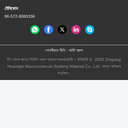
টেলিফোন
86-572-8080336
গোপনীয়তা নীতি
|
সাইট ম্যাপ
চীন ভালো মানের পিভিসি ওয়াল প্যানেল সরবরাহকারী। কপিরাইট © -2026 Zhejiang
Huaxiajie Macromolecule Building Material Co., Ltd. সমস্ত অধিকার
সংরক্ষিত।