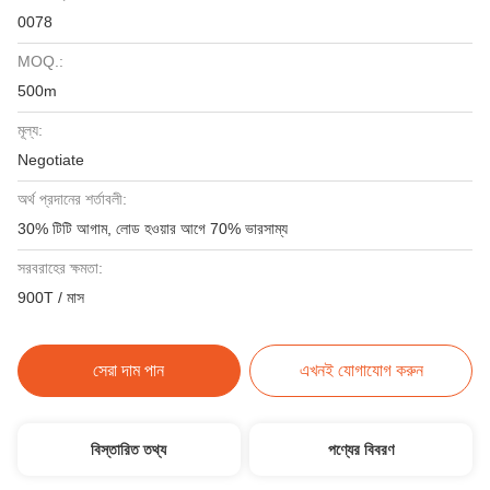
0078
MOQ.:
500m
মূল্য:
Negotiate
অর্থ প্রদানের শর্তাবলী:
30% টিটি আগাম, লোড হওয়ার আগে 70% ভারসাম্য
সরবরাহের ক্ষমতা:
900T / মাস
সেরা দাম পান
এখনই যোগাযোগ করুন
বিস্তারিত তথ্য
পণ্যের বিবরণ