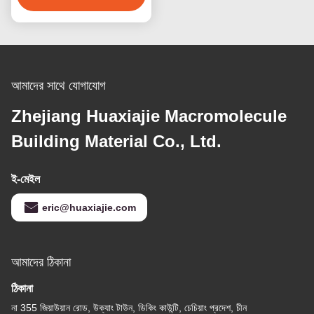
আমাদের সাথে যোগাযোগ
Zhejiang Huaxiajie Macromolecule
Building Material Co., Ltd.
ই-মেইল
eric@huaxiajie.com
আমাদের ঠিকানা
ঠিকানা
না 355 জিয়াউয়ান রোড, উক্যাং টাউন, ডিকিং কাউন্টি, চেচিয়াং প্রদেশ, চীন