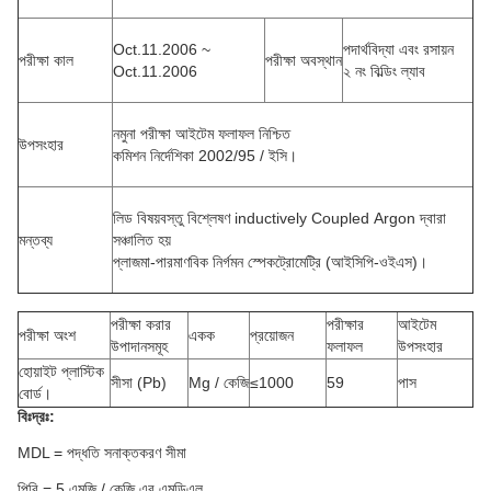
Oct.11.2006 ~
পদার্থবিদ্যা এবং রসায়ন
পরীক্ষা কাল
পরীক্ষা অবস্থান
Oct.11.2006
২ নং বিল্ডিং ল্যাব
নমুনা পরীক্ষা আইটেম ফলাফল নিশ্চিত
উপসংহার
কমিশন
নির্দেশিকা 2002/95 / ইসি।
লিড বিষয়বস্তু বিশ্লেষণ inductively Coupled
Argon
দ্বারা
মন্তব্য
সঞ্চালিত হয়
প্লাজমা-পারমাণবিক নির্গমন
স্পেকট্রোমেট্রি (আইসিপি-ওইএস)।
পরীক্ষা করার
পরীক্ষার
আইটেম
পরীক্ষা অংশ
একক
প্রয়োজন
উপাদানসমূহ
ফলাফল
উপসংহার
হোয়াইট প্লাস্টিক
সীসা (Pb)
Mg / কেজি
≤1000
59
পাস
বোর্ড।
বিঃদ্রঃ:
MDL = পদ্ধতি সনাক্তকরণ সীমা
পিবি = 5 এমজি / কেজি এর এমডিএল