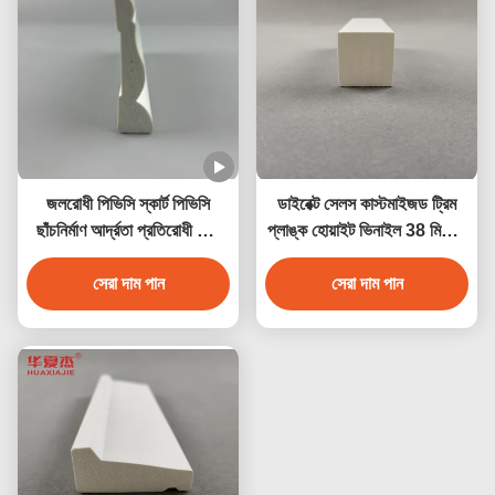
জলরোধী পিভিসি স্কার্ট পিভিসি
ডাইরেক্ট সেলস কাস্টমাইজড ট্রিম
ছাঁচনির্মাণ আর্দ্রতা প্রতিরোধী হোম
প্লাঙ্ক হোয়াইট ভিনাইল 38 মিমি x
সজ্জা
39 মিমি পিভিসি মোল্ডিং ডেকোরেশন
সেরা দাম পান
প্রোফাইল ইনডোর/আউটডোর
সেরা দাম পান