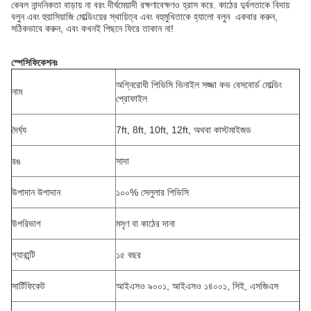
কেবল নান্দনিকতা বাড়ায় না বরং দীর্ঘমেয়াদী রক্ষণাবেক্ষণও হ্রাস করে. কাঠের দুর্বলতাকে বিদায়
বলুন এবং হুয়াসিয়াজি মোল্ডিংয়ের স্থায়িত্ব এবং বহুমুখিতাকে হ্যালো বলুন ️ একবার করুন,
সঠিকভাবে করুন, এবং কখনই পিছনে ফিরে তাকান না!
স্পেসিফিকেশনঃ
অগ্নিরোধী পিভিসি ভিনাইল সজ্জা কভ বেসবোর্ড মোল্ডিং
নাম
প্রোফাইল
দৈর্ঘ্য
7ft, 8ft, 10ft, 12ft, অথবা কাস্টমাইজড
রঙ
সাদা
উপাদান উপাদান
১০০% সেলুলার পিভিসি
উপরিভাগ
মসৃণ বা কাঠের দানা
গ্যারান্টি
১৫ বছর
সার্টিফিকেট
আইএসও ৯০০১, আইএসও ১৪০০১, সিই, এসজিএস