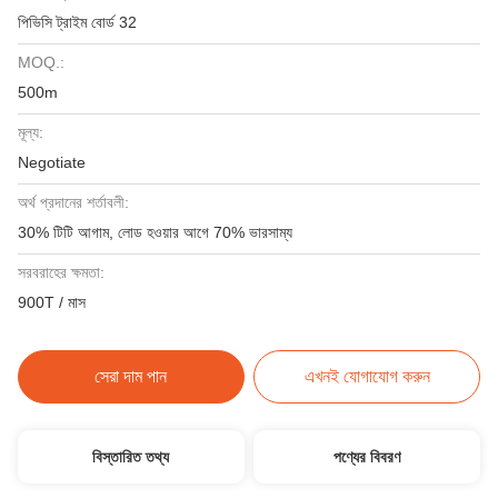
পিভিসি ট্রাইম বোর্ড 32
MOQ.:
500m
মূল্য:
Negotiate
অর্থ প্রদানের শর্তাবলী:
30% টিটি আগাম, লোড হওয়ার আগে 70% ভারসাম্য
সরবরাহের ক্ষমতা:
900T / মাস
সেরা দাম পান
এখনই যোগাযোগ করুন
বিস্তারিত তথ্য
পণ্যের বিবরণ