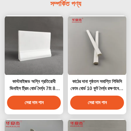
সম্পর্কিত পণ্য
কাস্টমাইজড অগ্নি প্রতিরোধী
কাঠের দানা পৃষ্ঠতল সমাপ্তি পিভিসি
ভিনাইল ট্রিম বোর্ড দৈর্ঘ্য 7ft 8ft
ফোম বোর্ড 10 ফুট দৈর্ঘ্য রক্ষণাবেক্ষণ
10ft 12ft
বিনামূল্যে
সেরা দাম পান
সেরা দাম পান