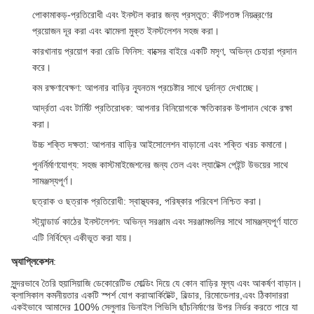
পোকামাকড়-প্রতিরোধী এবং ইনস্টল করার জন্য প্রস্তুত
: কীটপতঙ্গ নিয়ন্ত্রণের
প্রয়োজন দূর করা এবং ঝামেলা মুক্ত ইনস্টলেশন সহজ করা।
কারখানায় প্রয়োগ করা রেডি ফিনিস
: বাক্সের বাইরে একটি মসৃণ, অভিন্ন চেহারা প্রদান
করে।
কম রক্ষণাবেক্ষণ
: আপনার বাড়ির ন্যূনতম প্রচেষ্টার সাথে দুর্দান্ত দেখাচ্ছে।
আর্দ্রতা এবং টার্মিট প্রতিরোধক
: আপনার বিনিয়োগকে ক্ষতিকারক উপাদান থেকে রক্ষা
করা।
উচ্চ শক্তি দক্ষতা
: আপনার বাড়ির আইসোলেশন বাড়ানো এবং শক্তি খরচ কমানো।
পুনর্নির্মাণযোগ্য
: সহজ কাস্টমাইজেশনের জন্য তেল এবং ল্যাটেক্স পেইন্ট উভয়ের সাথে
সামঞ্জস্যপূর্ণ।
ছত্রাক ও ছত্রাক প্রতিরোধী
: স্বাস্থ্যকর, পরিষ্কার পরিবেশ নিশ্চিত করা।
স্ট্যান্ডার্ড কাঠের ইনস্টলেশন
: অভিন্ন সরঞ্জাম এবং সরঞ্জামগুলির সাথে সামঞ্জস্যপূর্ণ যাতে
এটি নির্বিঘ্নে একীভূত করা যায়।
অ্যাপ্লিকেশন
:
সুন্দরভাবে তৈরি হুয়াসিয়াজি ডেকোরেটিভ মোল্ডিং দিয়ে যে কোন বাড়ির মূল্য এবং আকর্ষণ বাড়ান।
ক্লাসিকাল কমনীয়তার একটি স্পর্শ যোগ করাআর্কিটেক্ট, বিল্ডার, রিমোডেলার,এবং ঠিকাদাররা
একইভাবে আমাদের 100% সেলুলার ভিনাইল পিভিসি ছাঁচনির্মাণের উপর নির্ভর করতে পারে যা