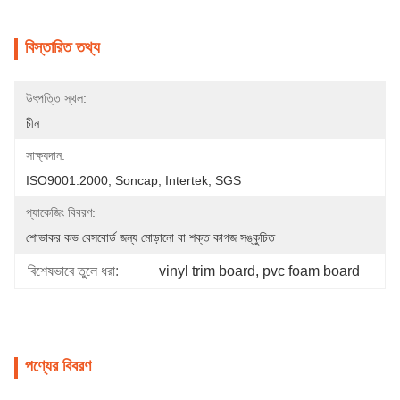
বিস্তারিত তথ্য
উৎপত্তি স্থল:
চীন
সাক্ষ্যদান:
ISO9001:2000, Soncap, Intertek, SGS
প্যাকেজিং বিবরণ:
শোভাকর কভ বেসবোর্ড জন্য মোড়ানো বা শক্ত কাগজ সঙ্কুচিত
বিশেষভাবে তুলে ধরা:
vinyl trim board
, 
pvc foam board
পণ্যের বিবরণ