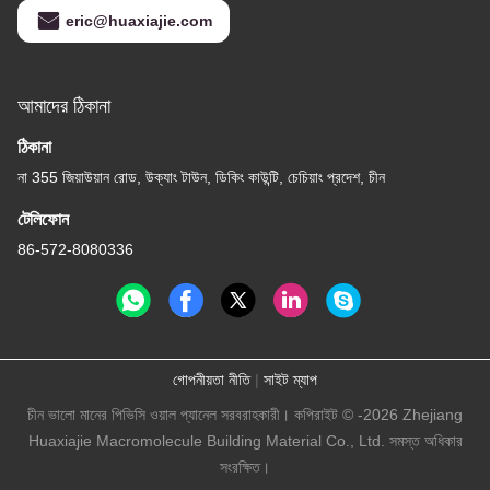
eric@huaxiajie.com
আমাদের ঠিকানা
ঠিকানা
না 355 জিয়াউয়ান রোড, উক্যাং টাউন, ডিকিং কাউন্টি, চেচিয়াং প্রদেশ, চীন
টেলিফোন
86-572-8080336
গোপনীয়তা নীতি
|
সাইট ম্যাপ
চীন ভালো মানের পিভিসি ওয়াল প্যানেল সরবরাহকারী। কপিরাইট © -2026 Zhejiang
Huaxiajie Macromolecule Building Material Co., Ltd. সমস্ত অধিকার
সংরক্ষিত।