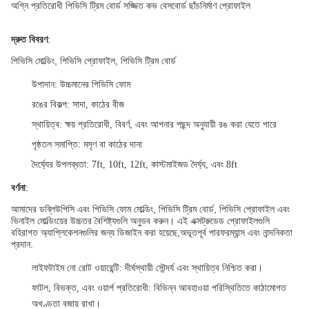
অগ্নি প্রতিরোধী পিভিসি ট্রিম বোর্ড সজ্জিত কভ বেসবোর্ড ছাঁচনির্মাণ প্রোফাইল
দ্রুত বিবরণ
:
পিভিসি মোল্ডিং, পিভিসি প্রোফাইল, পিভিসি ট্রিম বোর্ড
উপাদান
: উচ্চমানের পিভিসি ফোম
রঙের বিকল্প
: সাদা, কাঠের বীজ
স্থায়িত্ব
: ক্ষয় প্রতিরোধী, বিবর্ণ, এবং আপনার পছন্দ অনুযায়ী রঙ করা যেতে পারে
পৃষ্ঠতল সমাপ্তি
: মসৃণ বা কাঠের দানা
দৈর্ঘ্যের উপলব্ধতা
: 7ft, 10ft, 12ft, কাস্টমাইজড দৈর্ঘ্য, এবং 8ft
বর্ণনা
:
আমাদের ডব্লিউপিসি এবং পিভিসি ফোম মোল্ডিং, পিভিসি ট্রিম বোর্ড, পিভিসি প্রোফাইল এবং
ভিনাইল মোল্ডিংয়ের উচ্চতর বৈশিষ্ট্যগুলি অনুভব করুন। এই এক্সট্রুডেড প্রোফাইলগুলি
বহিরাগত অ্যাপ্লিকেশনগুলির জন্য ডিজাইন করা হয়েছে,অভূতপূর্ব পারফরম্যান্স এবং নান্দনিকতা
প্রদান.
লাইফটাইম নো রোট ওয়ারেন্টি
: দীর্ঘস্থায়ী সৌন্দর্য এবং স্থায়িত্ব নিশ্চিত করা।
ফাটল, বিভক্ত, এবং ওয়ার্প প্রতিরোধী
: বিভিন্ন আবহাওয়া পরিস্থিতিতে কাঠামোগত
অখণ্ডতা বজায় রাখা।