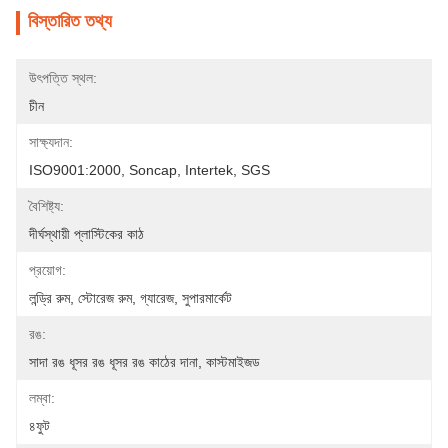
বিস্তারিত তথ্য
উৎপত্তি স্থল:
চীন
সাক্ষ্যদান:
ISO9001:2000, Soncap, Intertek, SGS
বৈশিষ্ট্য:
দীর্ঘস্থায়ী প্লাস্টিকের কাঠ
প্রয়োগ:
লন্ড্রি রুম, স্টোরেজ রুম, গ্যারেজ, সুপারমার্কেট
রঙ:
সাদা রঙ ধূসর রঙ ধূসর রঙ কাঠের দানা, কাস্টমাইজড
লম্বা:
৪ফুট