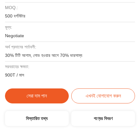
MOQ.:
500 বর্গমিটার
মূল্য:
Negotiate
অর্থ প্রদানের শর্তাবলী:
30% টিটি আগাম, লোড হওয়ার আগে 70% ভারসাম্য
সরবরাহের ক্ষমতা:
900T / মাস
সেরা দাম পান
এখনই যোগাযোগ করুন
বিস্তারিত তথ্য
পণ্যের বিবরণ