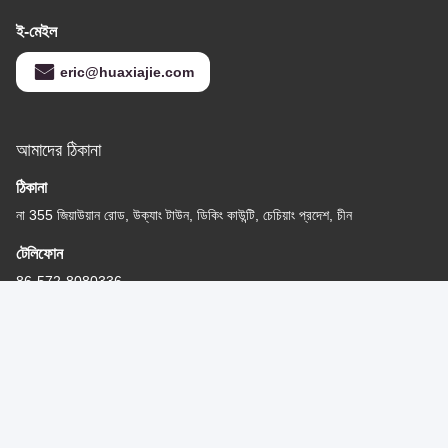
ই-মেইল
eric@huaxiajie.com
আমাদের ঠিকানা
ঠিকানা
না 355 জিয়াউয়ান রোড, উক্যাং টাউন, ডিকিং কাউন্টি, চেচিয়াং প্রদেশ, চীন
টেলিফোন
86-572-8080336
গোপনীয়তা নীতি
|
সাইট ম্যাপ
চীন ভালো মানের পিভিসি ওয়াল প্যানেল সরবরাহকারী। কপিরাইট © -2026 Zhejiang