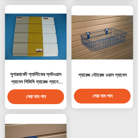
সুপারমার্কেট প্লাস্টিকের স্লটওয়াল
গ্যারেজ স্টোরেজ ওয়াল প্যানেল
প্যানেল পিভিসি গ্যারেজ প্যানেল
জলরোধী
সেরা দাম পান
সেরা দাম পান