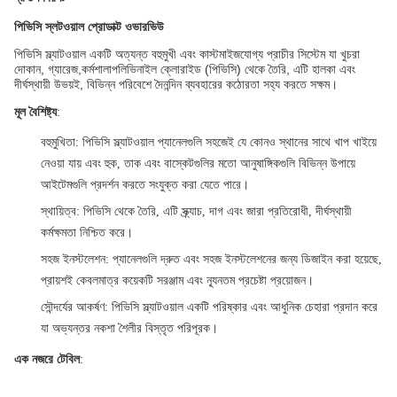
পিভিসি স্লটওয়াল প্রোডাক্ট ওভারভিউ
পিভিসি স্ল্যাটওয়াল একটি অত্যন্ত বহুমুখী এবং কাস্টমাইজযোগ্য প্রাচীর সিস্টেম যা খুচরা
দোকান, গ্যারেজ,কর্মশালাপলিভিনাইল ক্লোরাইড (পিভিসি) থেকে তৈরি, এটি হালকা এবং
দীর্ঘস্থায়ী উভয়ই, বিভিন্ন পরিবেশে দৈনন্দিন ব্যবহারের কঠোরতা সহ্য করতে সক্ষম।
মূল বৈশিষ্ট্য
:
বহুমুখিতা
: পিভিসি স্ল্যাটওয়াল প্যানেলগুলি সহজেই যে কোনও স্থানের সাথে খাপ খাইয়ে
নেওয়া যায় এবং হুক, তাক এবং বাস্কেটগুলির মতো আনুষাঙ্গিকগুলি বিভিন্ন উপায়ে
আইটেমগুলি প্রদর্শন করতে সংযুক্ত করা যেতে পারে।
স্থায়িত্ব
: পিভিসি থেকে তৈরি, এটি স্ক্র্যাচ, দাগ এবং জারা প্রতিরোধী, দীর্ঘস্থায়ী
কর্মক্ষমতা নিশ্চিত করে।
সহজ ইনস্টলেশন
: প্যানেলগুলি দ্রুত এবং সহজ ইনস্টলেশনের জন্য ডিজাইন করা হয়েছে,
প্রায়শই কেবলমাত্র কয়েকটি সরঞ্জাম এবং ন্যূনতম প্রচেষ্টা প্রয়োজন।
সৌন্দর্যের আকর্ষণ
: পিভিসি স্ল্যাটওয়াল একটি পরিষ্কার এবং আধুনিক চেহারা প্রদান করে
যা অভ্যন্তর নকশা শৈলীর বিস্তৃত পরিপূরক।
এক নজরে টেবিল
: