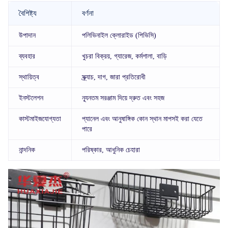
বৈশিষ্ট্য
বর্ণনা
উপাদান
পলিভিনাইল ক্লোরাইড (পিভিসি)
ব্যবহার
খুচরা বিক্রয়, গ্যারেজ, কর্মশালা, বাড়ি
স্থায়িত্ব
স্ক্র্যাচ, দাগ, জারা প্রতিরোধী
ইনস্টলেশন
ন্যূনতম সরঞ্জাম দিয়ে দ্রুত এবং সহজ
কাস্টমাইজযোগ্যতা
প্যানেল এবং আনুষাঙ্গিক কোন স্থান মাপসই করা যেতে
পারে
নান্দনিক
পরিষ্কার, আধুনিক চেহারা