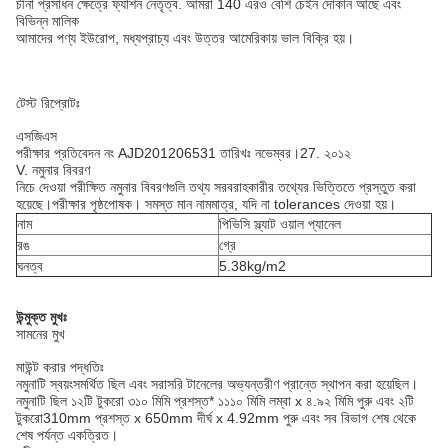
চীনা প্রসাধন ক্ষেত্রে ফ্যাশন নেতৃত্ব. আমরা 140 এরও বেশি চেইন দোকান আছে এবং
বিভিন্ন মালিক
আমাদের পণ্য ইউরোপ, মধ্যপ্রাচ্য এবং উত্তর আমেরিকায় ভাল বিক্রি হয়।
টেস্ট রিপ্রোটঃ
এসজিএস
পরীক্ষার প্রতিবেদন নং AJD201206531 তারিখঃ নভেম্বর।27. ২০১২
V. নমুনার বিবরণ
নিচে দেওয়া পরীক্ষিত নমুনার বিবরণগুলি তথ্য সরবরাহকারীর তথ্যের ভিত্তিতে প্রস্তুত করা
হয়েছে।
পরীক্ষার পৃষ্ঠপোষক। সমস্ত মান নামমাত্র, যদি না tolerances দেওয়া হয়।
নাম
পিভিসি স্ল্যাট ওয়াল প্যানেল
রঙ
গ্রে
ঘনত্ব
5.38kg/m2
উন্মুক্ত মুখঃ
সামনের মুখ
মাউন্ট করার পদ্ধতিঃ
নমুনাটি স্বয়ংসমর্থিত ছিল এবং সরাসরি টানেলের অভ্যন্তরীণ প্রান্তে স্থাপন করা হয়েছিল।
নমুনাটি ছিল ১২টি টুকরো ৩১০ মিমি প্রশস্ত* ১১১০ মিমি লম্বা x ৪.৯২ মিমি পুরু এবং ২টি
টুকরো
310mm প্রশস্ত x 650mm দীর্ঘ x 4.92mm পুরু এবং সব বিভাগ শেষ থেকে
শেষ পর্যন্ত একত্রিত।