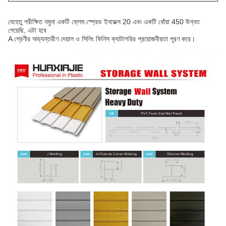
যেহেতু পরীক্ষিত নমুনা একটি ফ্লেম স্প্রেড ইনডেক্স 20 এবং একটি ধোঁয়া 450 উন্নত
পেয়েছি, এটা হবে
A শ্রেণীর অভ্যন্তরীণ দেয়াল ও সিলিং ফিনিস ক্যাটাগরির প্রয়োজনীয়তা পূরণ করে।