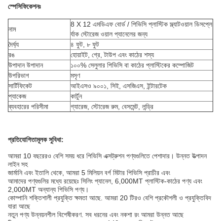
স্পেসিফিকেশনঃ
8 X 12 এমডিএফ বোর্ড / পিভিসি প্লাস্টিক স্ল্যাটওয়াল ডিসপ্লে
নাম
র্যাক স্টোরেজ ওয়াল প্যানেলের জন্য
দৈর্ঘ্য
৪ ফুট, ৮ ফুট
রঙ
হোয়াইট, গ্রে, টাউপ এবং কাঠের শস্য
উপাদান উপাদান
১০০% সেলুলার পিভিসি বা কাঠের প্লাস্টিকের কম্পোজিট
উপরিভাগ
মসৃণ
সার্টিফিকেট
আইএসও ৯০০১, সিই, এসজিএস, ইন্টারটেক
প্যাকেজ
কার্টুন
ব্যবহারের পরিসীমা
গ্যারেজ, স্টোরেজ রুম, বেসমেন্ট, লন্ড্রি
প্রতিযোগিতামূলক সুবিধা:
আমরা 10 বছরেরও বেশি সময় ধরে পিভিসি এক্সট্রুশন পণ্যগুলিতে পেশাদার। উন্নত উত্পাদন
লাইন সহ
জার্মানি এবং ইতালি থেকে, আমরা 5 মিলিয়ন বর্গ মিটার পিভিসি প্রাচীর এবং
আমাদের পণ্যগুলির মধ্যে রয়েছেঃ সিলিং প্যানেল, 6,000MT প্লাস্টিক-কাঠের পণ্য এবং
2,000MT অন্যান্য পিভিসি পণ্য।
কোম্পানি শক্তিশালী প্রযুক্তি ক্ষমতা আছে. আমরা 20 টিরও বেশি প্রকৌশলী ও প্রযুক্তিবিদ
যারা আছে
নতুন পণ্য উন্নয়নশীল বিশেষীকরণ. সব ধরনের এবং নকশা রং আমরা উন্নত আছে