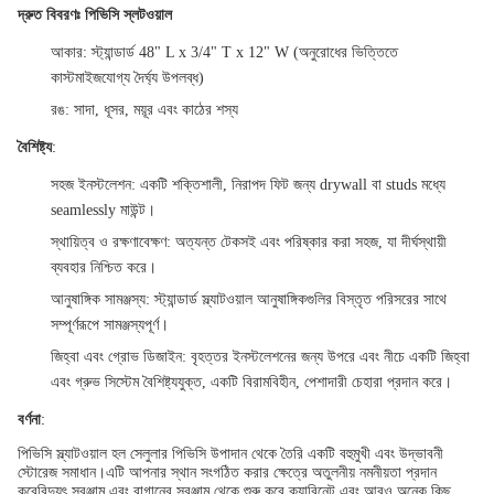
দ্রুত বিবরণঃ পিভিসি স্লটওয়াল
আকার
: স্ট্যান্ডার্ড 48" L x 3/4" T x 12" W (অনুরোধের ভিত্তিতে
কাস্টমাইজযোগ্য দৈর্ঘ্য উপলব্ধ)
রঙ
: সাদা, ধূসর, ময়ূর এবং কাঠের শস্য
বৈশিষ্ট্য
:
সহজ ইনস্টলেশন
: একটি শক্তিশালী, নিরাপদ ফিট জন্য drywall বা studs মধ্যে
seamlessly মাউন্ট।
স্থায়িত্ব ও রক্ষণাবেক্ষণ
: অত্যন্ত টেকসই এবং পরিষ্কার করা সহজ, যা দীর্ঘস্থায়ী
ব্যবহার নিশ্চিত করে।
আনুষাঙ্গিক সামঞ্জস্য
: স্ট্যান্ডার্ড স্ল্যাটওয়াল আনুষাঙ্গিকগুলির বিস্তৃত পরিসরের সাথে
সম্পূর্ণরূপে সামঞ্জস্যপূর্ণ।
জিহ্বা এবং গ্রোভ ডিজাইন
: বৃহত্তর ইনস্টলেশনের জন্য উপরে এবং নীচে একটি জিহ্বা
এবং গ্রুভ সিস্টেম বৈশিষ্ট্যযুক্ত, একটি বিরামবিহীন, পেশাদারী চেহারা প্রদান করে।
বর্ণনা
:
পিভিসি স্ল্যাটওয়াল হল সেলুলার পিভিসি উপাদান থেকে তৈরি একটি বহুমুখী এবং উদ্ভাবনী
স্টোরেজ সমাধান।এটি আপনার স্থান সংগঠিত করার ক্ষেত্রে অতুলনীয় নমনীয়তা প্রদান
করেবিদ্যুৎ সরঞ্জাম এবং বাগানের সরঞ্জাম থেকে শুরু করে ক্যাবিনেট এবং আরও অনেক কিছু,