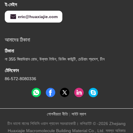
ই-মেইল
eric@huaxiajie.com
আমাদের ঠিকানা
ঠিকানা
না 355 জিয়াউয়ান রোড, উক্যাং টাউন, ডিকিং কাউন্টি, চেচিয়াং প্রদেশ, চীন
টেলিফোন
86-572-8080336
গোপনীয়তা নীতি
|
সাইট ম্যাপ
চীন ভালো মানের পিভিসি ওয়াল প্যানেল সরবরাহকারী। কপিরাইট © -2026 Zhejiang
Huaxiajie Macromolecule Building Material Co., Ltd. সমস্ত অধিকার