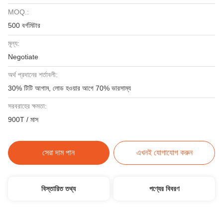
MOQ.:
500 বর্গমিটার
মূল্য:
Negotiate
অর্থ প্রদানের শর্তাবলী:
30% টিটি আগাম, লোড হওয়ার আগে 70% ভারসাম্য
সরবরাহের ক্ষমতা:
900T / মাস
সেরা দাম পান
এখনই যোগাযোগ করুন
বিস্তারিত তথ্য
পণ্যের বিবরণ