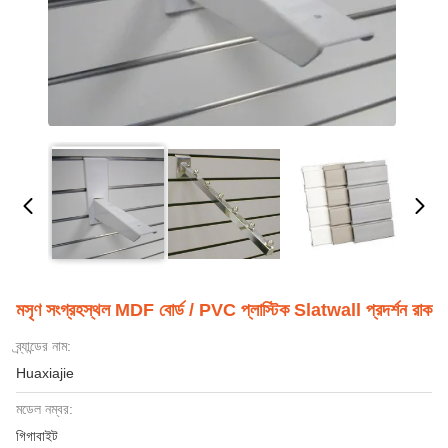
মসৃণ সংগ্রহস্থল MDF বোর্ড / PVC প্লাস্টিক Slatwall প্রদর্শন রাক
ব্র্যান্ডের নাম:
Huaxiajie
মডেল নম্বর:
গিগাবাইট