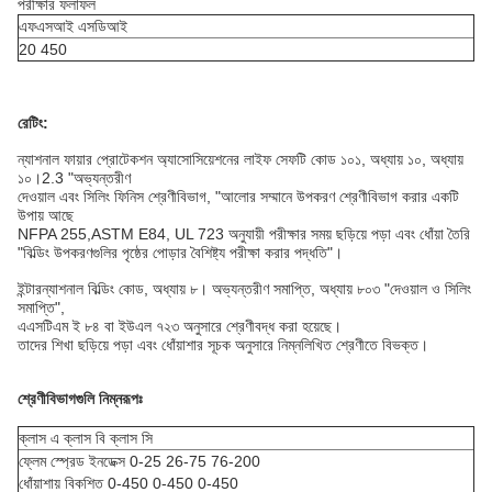
পরীক্ষার ফলাফল
এফএসআই এসডিআই
20 450
রেটিং:
ন্যাশনাল ফায়ার প্রোটেকশন অ্যাসোসিয়েশনের লাইফ সেফটি কোড ১০১, অধ্যায় ১০, অধ্যায়
১০।2.3 "অভ্যন্তরীণ
দেওয়াল এবং সিলিং ফিনিস শ্রেণীবিভাগ, "আলোর সম্মানে উপকরণ শ্রেণীবিভাগ করার একটি
উপায় আছে
NFPA 255,ASTM E84, UL 723 অনুযায়ী পরীক্ষার সময় ছড়িয়ে পড়া এবং ধোঁয়া তৈরি
"বিল্ডিং উপকরণগুলির পৃষ্ঠের পোড়ার বৈশিষ্ট্য পরীক্ষা করার পদ্ধতি"।
ইন্টারন্যাশনাল বিল্ডিং কোড, অধ্যায় ৮। অভ্যন্তরীণ সমাপ্তি, অধ্যায় ৮০৩ "দেওয়াল ও সিলিং
সমাপ্তি",
এএসটিএম ই ৮৪ বা ইউএল ৭২৩ অনুসারে শ্রেণীবদ্ধ করা হয়েছে।
তাদের শিখা ছড়িয়ে পড়া এবং ধোঁয়াশার সূচক অনুসারে নিম্নলিখিত শ্রেণীতে বিভক্ত।
শ্রেণীবিভাগগুলি নিম্নরূপঃ
ক্লাস এ ক্লাস বি ক্লাস সি
ফ্লেম স্প্রেড ইনডেক্স 0-25 26-75 76-200
ধোঁয়াশায় বিকশিত 0-450 0-450 0-450