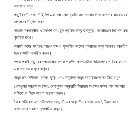
অবস্থায় রাখুন।
প্যান্ট্রি স্টোরেজ
: স্টাইলিশ এবং ফাংশনাল স্ল্যাটওয়াল সমাধান দিয়ে আপনার রান্নাঘরের
সংগঠনের উন্নতি করুন।
সরঞ্জাম সঞ্চয়স্থান
: ওয়ার্কশপ এবং টুল শ্যাডির জন্য উপযুক্ত, সরঞ্জামগুলি নিরাপদ এবং
সুরক্ষিত রাখে।
ক্রাফট রুমের সংগঠন
: আরও দক্ষ ও সৃজনশীল কাজের প্রবাহের জন্য আপনার কারুশিল্প
সরবরাহগুলি সংগঠিত করুন।
পোষা প্রাণী কেন্দ্রের সঞ্চয়স্থান
: পোষা প্রাণীর প্রয়োজনীয় জিনিসপত্র পরিষ্কারভাবে
এবং পথ থেকে দূরে রাখুন।
লন্ড্রি রুম স্টোরেজ
: ধাবক, ঝুড়ি, এবং অন্যান্য লন্ড্রি আইটেমগুলি সংগঠিত রাখুন।
খেলাধুলার সরঞ্জাম সংরক্ষণ
: খেলাধুলার যন্ত্রপাতি নিরাপদে সংরক্ষণ করুন এবং আপনার
বাড়িতে বা জিমে জায়গা সংরক্ষণ করুন।
ট্যাক স্টোরেজ অর্গানাইজেশন
: ঘোড়দৌড়ের অনুরাগীদের জন্য আদর্শ, ট্যাক্স এবং
অশ্বচালনা সরঞ্জাম সুসংগঠিত রাখুন।