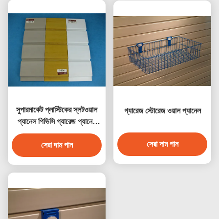
সুপারমার্কেট প্লাস্টিকের স্লটওয়াল
গ্যারেজ স্টোরেজ ওয়াল প্যানেল
প্যানেল পিভিসি গ্যারেজ প্যানেল
জলরোধী
সেরা দাম পান
সেরা দাম পান