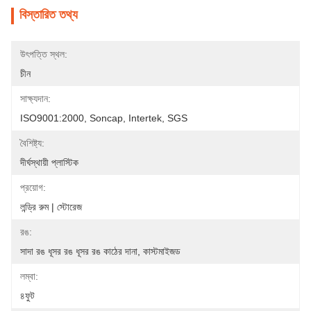
বিস্তারিত তথ্য
উৎপত্তি স্থল:
চীন
সাক্ষ্যদান:
ISO9001:2000, Soncap, Intertek, SGS
বৈশিষ্ট্য:
দীর্ঘস্থায়ী প্লাস্টিক
প্রয়োগ:
লন্ড্রি রুম | স্টোরেজ
রঙ:
সাদা রঙ ধূসর রঙ ধূসর রঙ কাঠের দানা, কাস্টমাইজড
লম্বা:
৪ফুট