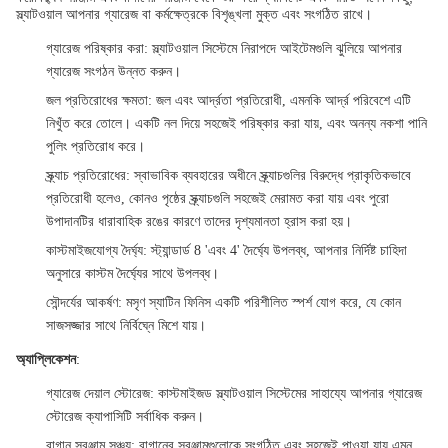
স্ল্যাটওয়াল আপনার গ্যারেজ বা কর্মক্ষেত্রকে বিশৃঙ্খলা মুক্ত এবং সংগঠিত রাখে।
গ্যারেজ পরিষ্কার করা
: স্ল্যাটওয়াল সিস্টেমে নিরাপদে আইটেমগুলি ঝুলিয়ে আপনার
গ্যারেজ সংগঠন উন্নত করুন।
জল প্রতিরোধের ক্ষমতা
: জল এবং আর্দ্রতা প্রতিরোধী, এমনকি আর্দ্র পরিবেশে এটি
নিখুঁত করে তোলে। একটি নল দিয়ে সহজেই পরিষ্কার করা যায়, এবং অনন্য নকশা পানি
পুলিং প্রতিরোধ করে।
স্ক্র্যাচ প্রতিরোধের
: স্বাভাবিক ব্যবহারের অধীনে স্ক্র্যাচগুলির বিরুদ্ধে প্রাকৃতিকভাবে
প্রতিরোধী হলেও, কোনও পৃষ্ঠের স্ক্র্যাচগুলি সহজেই মেরামত করা যায় এবং পুরো
উপাদানটির ধারাবাহিক রঙের কারণে তাদের দৃশ্যমানতা হ্রাস করা হয়।
কাস্টমাইজযোগ্য দৈর্ঘ্য
: স্ট্যান্ডার্ড 8 'এবং 4' দৈর্ঘ্যে উপলব্ধ, আপনার নির্দিষ্ট চাহিদা
অনুসারে কাস্টম দৈর্ঘ্যের সাথে উপলব্ধ।
সৌন্দর্যের আকর্ষণ
: মসৃণ স্যাটিন ফিনিস একটি পরিশীলিত স্পর্শ যোগ করে, যে কোন
সাজসজ্জার সাথে নির্বিঘ্নে মিশে যায়।
অ্যাপ্লিকেশন
:
গ্যারেজ দেয়াল স্টোরেজ
: কাস্টমাইজড স্ল্যাটওয়াল সিস্টেমের সাহায্যে আপনার গ্যারেজ
স্টোরেজ ক্যাপাসিটি সর্বাধিক করুন।
বাগান সরঞ্জাম সঞ্চয়
: বাগানের সরঞ্জামগুলোকে সংগঠিত এবং সহজেই পাওয়া যায় এমন