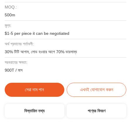
MOQ.:
500m
মূল্য:
$1-5 per piece it can be negotiated
অর্থ প্রদানের শর্তাবলী:
30% টিটি আগাম, লোড হওয়ার আগে 70% ভারসাম্য
সরবরাহের ক্ষমতা:
900T / মাস
সেরা দাম পান
এখনই যোগাযোগ করুন
বিস্তারিত তথ্য
পণ্যের বিবরণ