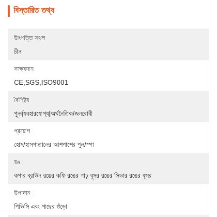
বিস্তারিত তথ্য
উৎপত্তি স্থল:
চীন
সাক্ষ্যদান:
CE,SGS,ISO9001
বৈশিষ্ট্য:
পুনর্ব্যবহারযোগ্য|অর্থনৈতিক/জলরোধী
প্রয়োগ:
হোম/হাসপাতালের আশপাশের পুল/স্পা
রঙ:
কপার ব্রাউন রঙের কফি রঙের গাঢ় ধূসর রঙের সিডার রঙের ধূসর
উপাদান:
পিভিসি এবং গাছের গুঁড়ো