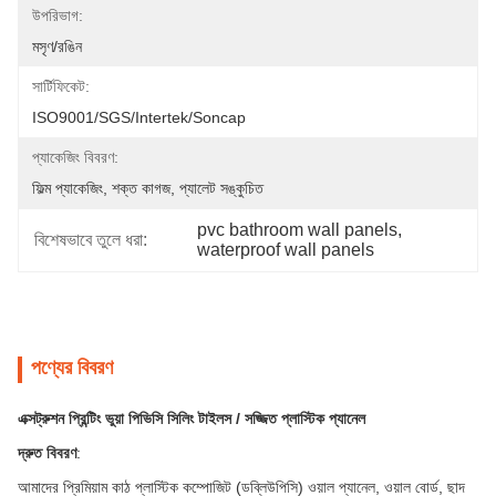
উপরিভাগ:
মসৃণ/রঙিন
সার্টিফিকেট:
ISO9001/SGS/intertek/soncap
প্যাকেজিং বিবরণ:
ফিল্ম প্যাকেজিং, শক্ত কাগজ, প্যালেট সঙ্কুচিত
pvc bathroom wall panels
, 
বিশেষভাবে তুলে ধরা:
waterproof wall panels
পণ্যের বিবরণ
এক্সট্রুশন প্রিন্টিং ভুয়া পিভিসি সিলিং টাইলস / সজ্জিত প্লাস্টিক প্যানেল
দ্রুত বিবরণ
:
আমাদের প্রিমিয়াম কাঠ প্লাস্টিক কম্পোজিট (ডব্লিউপিসি) ওয়াল প্যানেল, ওয়াল বোর্ড, ছাদ