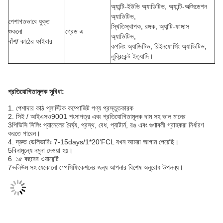
অ্যান্টি-ইউভি অ্যাডিটিভ, অ্যান্টি-অক্সিডেশন
অ্যাডিটিভ,
পেশাগতভাবে যুক্ত
স্থিতিস্থাপক, রঙ্গক, অ্যান্টি-ফাঙ্গাস
শুকনো
গ্রেড এ
অ্যাডিটিভ,
বাঁশ/ কাঠের ফাইবার
কপলিং অ্যাডিটিভ, রিইনফোর্সিং অ্যাডিটিভ,
লুব্রিকেন্ট ইত্যাদি।
প্রতিযোগিতামূলক সুবিধা:
1. পেশাদার কাঠ প্লাস্টিক কম্পোজিট পণ্য প্রস্তুতকারক
2. সিই / আইএসও9001 শংসাপত্র এবং প্রতিযোগিতামূলক দাম সহ ভাল মানের
3পিভিসি সিলিং প্যানেলের দৈর্ঘ্য, প্রস্থ, বেধ, প্যাটার্ন, রঙ এবং গুণাবলী গ্রাহকরা নির্ধারণ
করতে পারেন।
4. দ্রুত ডেলিভারিঃ 7-15days/1*20'FCL যখন আমরা আগাম পেয়েছি।
5বিনামূল্যে নমুনা দেওয়া হয়।
6. ১৫ বছরের ওয়ারেন্টি
7ভলিউম সহ যেকোনো স্পেসিফিকেশনের জন্য আপনার বিশেষ অনুরোধ উপলব্ধ।