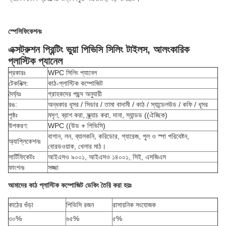
স্পেসিফিকেশনঃ
এক্সট্রুশন প্রিন্টিং ভুয়া পিভিসি সিলিং টাইলস, আলংকারিক
প্লাস্টিক প্যানেল
প্রকারঃ
WPC সিলিং প্যানেল
টেকনিক্স:
কাঠ-প্লাস্টিক কম্পোজিট
দৈর্ঘ্যঃ
গ্রাহকদের পছন্দ অনুযায়ী
রঙ:
অন্ধকার ধূসর / সিডার / তামা বাদামী / কাঠ / স্যান্ডেলউড / কফি / ধূসর
পৃষ্ঠঃ
মসৃণ, ব্রাশ করা, স্ক্র্যাচ করা, দানা, স্যান্ডড ((ঐচ্ছিক)
উপকরণ:
WPC ((উড + পিভিসি)
বাগান, লন, ব্যালকনি, করিডোর, গ্যারেজ, পুল ও স্পা পরিবেষ্টন,
অ্যাপ্লিকেশনঃ
বোরডওয়াক, খেলার মাঠ।
সার্টিফিকেটঃ
আইএসও ৯০০১, আইএসও ১৪০০১, সিই, এসজিএস
ফাংশনঃ
সজ্জা
আমাদের কাঠ প্লাস্টিক কম্পোজিট ডেকিং তৈরি করা হয়ঃ
কাঠের গুঁড়া
পিভিসি রজন
রাসায়নিক সংযোজক
৩০%
৬৫%
৫%