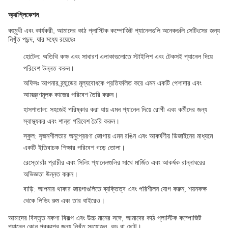
অ্যাপ্লিকেশন
:
বহুমুখী এবং কার্যকরী, আমাদের কাঠ প্লাস্টিক কম্পোজিট প্যানেলগুলি অনেকগুলি সেটিংসের জন্য
নিখুঁত পছন্দ, যার মধ্যে রয়েছেঃ
হোটেল: অতিথি কক্ষ এবং সাধারণ এলাকাগুলোতে স্টাইলিশ এবং টেকসই প্যানেল দিয়ে
পরিবেশ উন্নত করুন।
অফিসঃ আপনার ব্র্যান্ডের মূল্যবোধকে প্রতিফলিত করে এমন একটি পেশাদার এবং
আমন্ত্রণমূলক কাজের পরিবেশ তৈরি করুন।
হাসপাতাল: সহজেই পরিষ্কার করা যায় এমন প্যানেল দিয়ে রোগী এবং কর্মীদের জন্য
স্বাস্থ্যকর এবং শান্ত পরিবেশ তৈরি করুন।
স্কুল: সৃজনশীলতার অনুপ্রেরণা জোগায় এমন রঙিন এবং আকর্ষণীয় ডিজাইনের মাধ্যমে
একটি ইতিবাচক শিক্ষার পরিবেশ গড়ে তোলা।
রেস্তোরাঁঃ প্রাচীর এবং সিলিং প্যানেলগুলির সাথে মার্জিত এবং আকর্ষক রান্নাঘরের
অভিজ্ঞতা উন্নত করুন।
বাড়ি: আপনার থাকার জায়গাগুলিতে ব্যক্তিত্ব এবং পরিশীলন যোগ করুন, শয়নকক্ষ
থেকে লিভিং রুম এবং তার বাইরেও।
আমাদের বিস্তৃত নকশা বিকল্প এবং উচ্চ মানের সঙ্গে, আমাদের কাঠ প্লাস্টিক কম্পোজিট
প্যানেল কোন প্রকল্পের জন্য নিখুঁত সংযোজন, বড় বা ছোট।