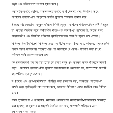
বর্জ্য এবং পরিবেশগত প্রভাব হ্রাস করে।
প্রাকৃতিক কাঠের সৌন্দর্য
: বাস্তবসম্মত কাঠের দানা টেক্সচার এবং উষ্ণতার সাথে,
আমাদের প্যানেলগুলি প্রাকৃতিক কাঠের নান্দনিক আবেদন প্রদান করে।
উচ্চতর পারফরম্যান্স
: অনুকূল যান্ত্রিক বৈশিষ্ট্যযুক্ত, আমাদের প্যানেলগুলি একটি বিস্তৃত
তাপমাত্রা পরিসীমা জুড়ে স্থিতিশীল থাকে এবং আবহাওয়া প্রতিরোধী, তাদের উভয়
অভ্যন্তরীণ এবং নির্বাচিত বহিরঙ্গন অ্যাপ্লিকেশনের জন্য উপযুক্ত করে তোলে।
বিভিন্ন ডিজাইন বিকল্প
: বিভিন্ন রঙের প্যাটার্নের মধ্যে পাওয়া যায়, আমাদের প্যানেলগুলি
অসীম নকশা সম্ভাবনার অনুমতি দেয়, যা আপনাকে যে কোনও জায়গার জন্য নিখুঁত
পরিবেশ তৈরি করতে সহায়তা করে।
কম রক্ষণাবেক্ষণ
: ঘন ঘন রক্ষণাবেক্ষণকে বিদায় বলুন এবং ঝামেলা মুক্ত জীবনকে হ্যালো
বলুন। আমাদের প্যানেলগুলির ন্যূনতম রক্ষণাবেক্ষণের প্রয়োজন হয়, যাতে তারা আগামী
বছরগুলিতে দুর্দান্ত দেখায়।
স্থায়িত্ব এবং খরচ-কার্যকারিতা
: দীর্ঘায়ুর জন্য ডিজাইন করা, আমাদের প্যানেলগুলি
অর্থের জন্য ব্যতিক্রমী মান প্রদান করে, আপনার বিনিয়োগ থেকে সর্বাধিক লাভ নিশ্চিত
করে।
সহজ ইনস্টলেশন ও পরিষ্কার
: আমাদের প্যানেলগুলি ব্যবহারকারী-বান্ধবভাবে ডিজাইন
করা হয়েছে, যা দ্রুত এবং সহজেই ইনস্টল করা যায়, পাশাপাশি পরিষ্কার এবং
রক্ষণাবেক্ষণ করা সহজ।