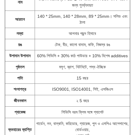
নাম
জন্য পুনর্ব্যবহৃত
140 * 25mm, 140 * 28mm, 89 * 25mm।
সলিড এবং
আয়তন
ঠালা
লম্বা
আপনার পছন্দ হিসাবে
রঙ
টেক, বীচ, কালো বাদাম, কফি, নিজস্ব রঙ
উপাদান উপাদান
60% পিভিসি + 30% কাঠ পাউডার + 10% বিশেষ additives
পৃষ্ঠতল
মসৃণ, ব্রাশ, খিটখিটে, শস্য ঐচ্ছিক
পাটা
15 বছর
শংসাপত্র
ISO9001, ISO14001, সিই, এসজিএস
জীবনকাল
২ 5 বছর
প্যাকেজ
পিভিসি নরম ফ্লিম সঙ্গে প্যালেট
গার্ডেন, লন, বাল্কনি, করিডোর, গ্যারেজ, পুল ও এসপিএ আশেপাশের,
ব্যবহারের ব্যাপ্তি
বোর্ডওয়াচ,