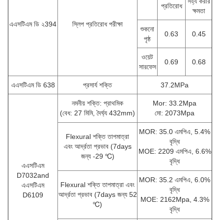
সহ্য করার
প্রতিরোধ
ক্ষমতা
এএসটিএম ডি ২394
স্লিপ প্রতিরোধ পরীক্ষা
শুকনো
0.63
0.45
পৃষ্ঠ
ওয়েট
0.69
0.68
সারফেস
এএসটিএম ডি 638
প্রসার্য শক্তি
37.2MPa
নমনীয় শক্তি: প্রাথমিক
Mor: 33.2Mpa
(বেধ: 27 মিমি, দৈর্ঘ্য 432mm)
মো: 2073Mpa
MOR: 35.0 এমপিএ, 5.4%
Flexural শক্তি তাপমাত্রা
বৃদ্ধি
এবং আর্দ্রতা প্রভাব (7days
MOE: 2209 এমপিএ, 6.6%
জন্য -29 ℃)
বৃদ্ধি
এএসটিএম
D7032and
MOR: 35.2 এমপিএ, 6.0%
Flexural শক্তি তাপমাত্রা এবং
এএসটিএম
বৃদ্ধি
আর্দ্রতা প্রভাব (7days জন্য 52
D6109
MOE: 2162Mpa, 4.3%
℃)
বৃদ্ধি