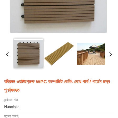
বহিরঙ্গন ওয়াটারপ্রুফ WPC কম্পোজিট ডেকিং মেঝে পার্ক / গার্ডেন জন্য
পুনর্ব্যবহৃত
ব্র্যান্ডের নাম:
Huaxiajie
মডেল নম্বর: