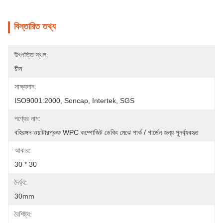
বিস্তারিত তথ্য
উৎপত্তি স্থল:
চীন
সাক্ষ্যদান:
ISO9001:2000, Soncap, Intertek, SGS
পণ্যের নাম:
বহিরঙ্গন ওয়াটারপ্রুফ WPC কম্পোজিট ডেকিং মেঝে পার্ক / গার্ডেন জন্য পুনর্ব্যবহৃত
আকার:
30 * 30
দৈর্ঘ্য:
30mm
বৈশিষ্ট্য: