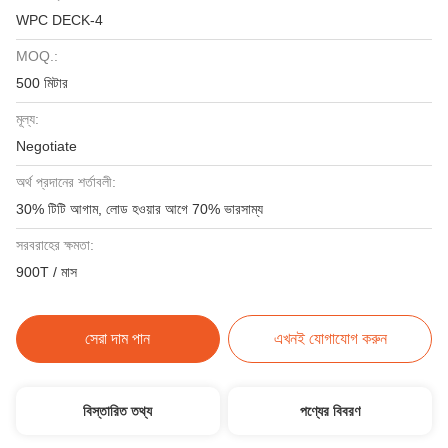
WPC DECK-4
MOQ.:
500 মিটার
মূল্য:
Negotiate
অর্থ প্রদানের শর্তাবলী:
30% টিটি আগাম, লোড হওয়ার আগে 70% ভারসাম্য
সরবরাহের ক্ষমতা:
900T / মাস
সেরা দাম পান
এখনই যোগাযোগ করুন
বিস্তারিত তথ্য
পণ্যের বিবরণ