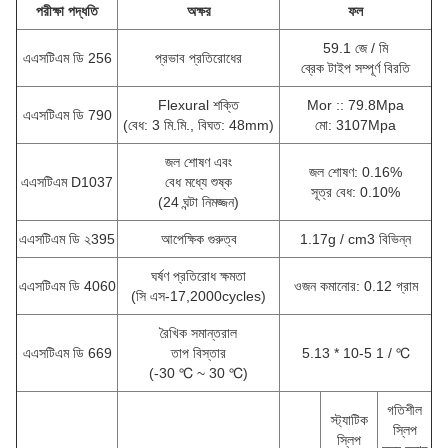
পরীক্ষা পদ্ধতি
অক্ষর
ফল
59.1 জে / মি
এএসটিএম ডি 256
প্রভাব প্রতিরোধের
ব্রেক টাইপ সম্পূর্ণ বিরতি
Flexural শক্তি
Mor :: 79.8Mpa
এএসটিএম ডি 790
(বেধ: 3 মি.মি., বিঘত: 48mm)
মো: 3107Mpa
জল শোষণ এবং
জল শোষণ: 0.16%
এএসটিএম D1037
বেধ মধ্যে শুষ্ক
সূত্র বেধ: 0.10%
(24 ঘন্টা নিমজ্জন)
এএসটিএম ডি ২395
আপেক্ষিক গুরুত্ব
1.17g / cm3 বিভিন্ন
ঘর্ষণ প্রতিরোধ ক্ষমতা
এএসটিএম ডি 4060
ওজন কমানোর: 0.12 গ্রাম
(সি এস-17,2000cycles)
রৈখিক সমান্তরাল
এএসটিএম ডি 669
তাপ বিস্তার
5.13 * 10-5 1 / ℃
(-30 ℃ ~ 30 ℃)
গতিশীল
স্ট্যাটিক
স্লিপ
স্লিপ