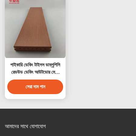
পাইকারি ডেকিং টাইলস ডাব্লুপিসি
রেডউড ডেকিং আউটডোর মেঝে
সজ্জা
সেরা দাম পান
আমাদের সাথে যোগাযোগ