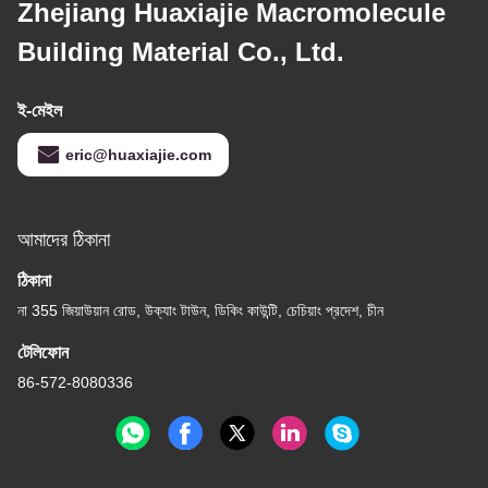
Zhejiang Huaxiajie Macromolecule
Building Material Co., Ltd.
ই-মেইল
eric@huaxiajie.com
আমাদের ঠিকানা
ঠিকানা
না 355 জিয়াউয়ান রোড, উক্যাং টাউন, ডিকিং কাউন্টি, চেচিয়াং প্রদেশ, চীন
টেলিফোন
86-572-8080336