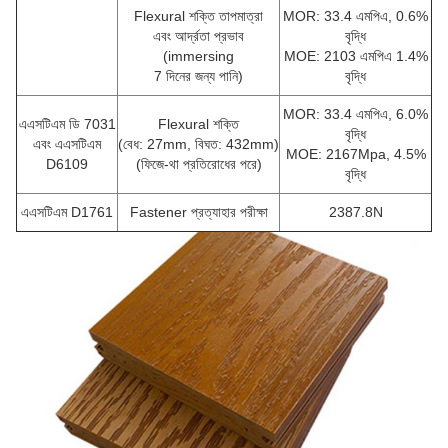
Flexural শক্তি তাপমাত্রা
MOR: 33.4 এমপিএ, 0.6%
এবং আর্দ্রতা প্রভাব
বৃদ্ধি
(immersing
MOE: 2103 এমপিএ 1.4%
7 দিনের জন্য পানি)
বৃদ্ধি
MOR: 33.4 এমপিএ, 6.0%
এএসটিএম ডি 7031
Flexural শক্তি
বৃদ্ধি
এবং এএসটিএম
(বেধ: 27mm, বিঘত: 432mm)
MOE: 2167Mpa, 4.5%
D6109
(ফিজে-থা প্রতিরোধের পরে)
বৃদ্ধি
এএসটিএম D1761
Fastener প্রত্যাহার পরীক্ষা
2387.8N