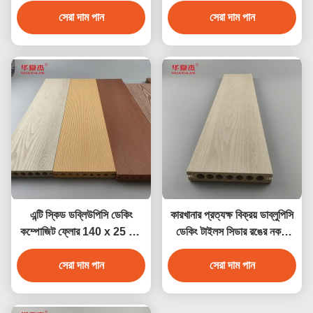
বহিরঙ্গন বাগান মেঝে
সেরা দাম পান
সেরা দাম পান
এন্টি স্কিড ডব্লিউপিসি ডেকিং
কারখানার প্রত্যক্ষ বিক্রয় ডাব্লুপিসি
কম্পোজিট ফ্লোর 140 x 25 মিমি
ডেকিং টাইলস সিডার রঙের নকশা
বাদামী কফি ধূসর সেগুন কাঠের রঙ
ডাব্লুপিসি জলরোধী টেকসই ডেকিং
সেরা দাম পান
সেরা দাম পান
আউটডোর