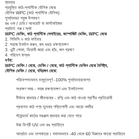
ব্যবহার
প্রযুক্তি কাঠ-প্লাস্টিক যৌগিক মেঝে
যৌগিক WPC (কাঠ প্লাস্টিক যৌগিক)
পুনর্ব্যবহৃত সবুজ উপকরণ
রঙ ওক / চেরি / আখরোট বা কাস্টমাইজড
প্যাটার্ন: গরু / স্লট
WPC ডেকিং, কাঠ প্লাস্টিক সেলাইয়ের, কম্পোজিট ডেকিং, WPC মেঝে
1. পিভিসি ও কাঠ ফাইবার
2. সহজে ইনস্টল করুন, কম খরচে রক্ষণাবেক্ষণ
3. এন্টি পোকা, বিরোধী জারা এবং ছাঁচ, জল প্রমাণ
4. পরিবেশ বান্ধব
বর্ণনা:
WPC ডেকিং / মেঝে, ডেকিং / মেঝে, কাঠ প্লাস্টিক ডেকিন
মেঝে বৈশিষ্ট্য,
যৌগিক
ডেকিং /
মেঝে, বহিরঙ্গন মেঝে:
পরিবেশগতভাবে বন্ধুত্বপূর্ণ -100% পুনর্ব্যবহারযোগ্য
সংরক্ষণ সময় - সহজ রক্ষণাবেক্ষণ এবং ইনস্টলেশন
দীর্ঘতর ব্যবহার / জীবনচক্র - রশ্মি এবং কাঠ খাওয়া প্রাণীর প্রতিরোধী
প্রথাগত কাঠ পণ্য তুলনায় শক্তিশালী এবং আরো নমনীয়
স্ট্যান্ডার্ড কাঠের সরঞ্জাম ব্যবহার করা যেতে পারে
উচ্চ ডিগ্রী UV এবং রঙ স্থায়িত্ব
আর্দ্রতা এবং তাপমাত্রা। যথাযথভাবে -40 থেকে 60 বিরুদ্ধে মাত্রা স্থায়িত্ব