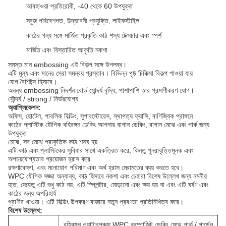
আবহাওয়া প্রতিরোধী, -40 থেকে 60 উপযুক্ত
সবুজ পরিবেশগত, উদ্ভাবনী প্রযুক্তি, লাইফস্টাইল
কাঠের গন্ধ সঙ্গে মার্জিত প্রকৃতি কাঠ শস্য টেক্সচার এবং স্পর্শ
মার্জিত এবং বিস্তারিত আকৃতি নকশা
সমস্ত মান embossing এই বিকল্প সঙ্গে উপলব্ধ।
এটি মূল্য এবং মানের সেরা সমন্বয় প্রস্তাব।
বিভিন্ন পৃষ্ঠ চিকিত্সা বিকল্প পাওয়া যায়
যোগ বৈশিষ্ট্য হিসাবে।
অনন্য embossing নিদর্শন বোর্ড সৌন্দর্য বৃদ্ধি, পাশাপাশি তার প্রমাণীকরণ যোগ।
সৌন্দর্য / strong / নির্ভরযোগ্য
অ্যাপ্লিকেশন:
অফিস, হোটেল, পাবলিক বিল্ডিং, সুপারস্টোরেস, স্থাপত্য ফ্যাসি, বাণিজ্যিক প্রাঙ্গনে
কাঠের প্লাস্টিক যৌগিক বহিরঙ্গন ডেকিং আপনার বাগান ডেকিং, বাগান মেঝে এবং পার্ক জন্য
উপযুক্ত
মেঝে, সব মেঝে প্রাকৃতিক কাঠ শস্য হয়
এটি কাঠ এবং প্লাস্টিকের সুবিধার সাথে একত্রিত করে, কিন্তু পুনরাবৃত্তিমূলক এবং
অপচয়যোগ্যতার প্রয়োজন হ্রাস করে
রক্ষণাবেক্ষণ, এবং মনোযোগ পরিমাণ এবং অর্থ হ্রাস মেরামতের ব্যয় করতে হবে।
WPC যৌগিক সজ্জা অন্যান্য, কাঠ হিসাবে নকশা এবং চেহারা বিশেষ উল্লেখ জন্য নমনীয়
হাত, যেহেতু এটি শুধু কাঠ নয়, এটি স্প্লিন্টার, মোড়ানো এবং ক্ষয় হয় না এবং এটি ঘর্ষণ এবং
কাঠের জন্য অপরিহার্য
প্রাণীর খাওয়া।
এটি বিল্ডিং উপকরণ বাজারে নতুন প্রবণতা প্রতিনিধিত্ব করে।
বিশেষ উল্লেখ:
বহিরঙ্গন ওয়াটারপ্রুফ WPC কম্পোজিট ডেকিং মেঝে পার্ক / গার্ডেন