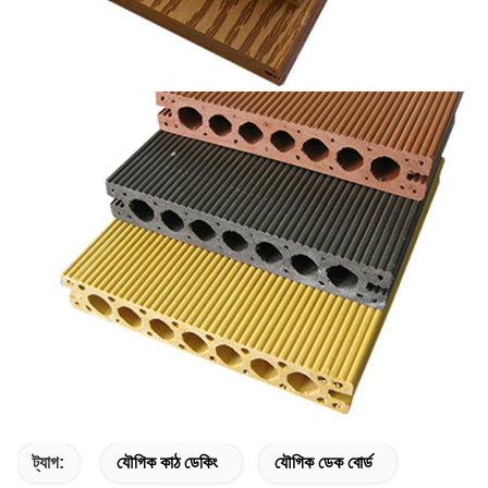
ট্যাগ:
যৌগিক কাঠ ডেকিং
যৌগিক ডেক বোর্ড