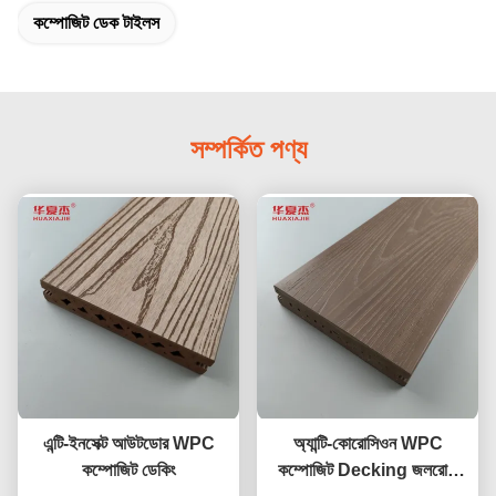
কম্পোজিট ডেক টাইলস
সম্পর্কিত পণ্য
এন্টি-ইনসেক্ট আউটডোর WPC
অ্যান্টি-কোরোসিওন WPC
কম্পোজিট ডেকিং
কম্পোজিট Decking জলরোধী