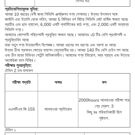
খেলার মাঠ
প্রতিযোগিতামূলক সুবিধা:
আমরা 10 বছরের বেশী জন্য পিভিসি এক্সট্রুশন পণ্য পেশাদার।
উন্নত উৎপাদন সঙ্গে
জার্মানি এবং ইতালি থেকে লাইন, আমরা 5 মিলিয়ন বর্গ মিটার পিভিসি মোট বার্ষিক ক্ষমতা আছে
প্রাচীর এবং ছাদ প্যানেল, 6,000 এমটি প্লাস্টিকের কাঠ পণ্য, এবং 2,000 এমটি অন্যান্য
পিভিসি পণ্য।
আমাদের কোম্পানী শক্তিশালী প্রযুক্তি ক্ষমতা আছে।
আমাদের ২0 টির বেশি প্রকৌশলী ও
প্রযুক্তিবিদ আছে
যারা নতুন পণ্য উন্নয়নশীল বিশেষজ্ঞ।
আমরা ধরনের সব ধরণের এবং নকশা রং আছে
উন্নত চীনা প্রসাধন ক্ষেত্রে ফ্যাশন নেতৃস্থানীয় হয়।
আমরা 140 টির বেশি চেইন শপ আছে
এবং চীন মধ্যে বিভিন্ন পেটেন্ট মালিকানাধীন।
আমাদের পণ্য ইউরোপ, মধ্য প্রাচ্য এবং উত্তর
আমেরিকা ভাল বিক্রি।
পরীক্ষার পুনরাবৃত্তি:
টেবিল 2.তম ফলাফল
পরীক্ষা পদ্ধতি
অক্ষর
ফল
2000hours আবহাওয়া পরীক্ষা পরে
গ্রে স্কেল: 3
এএসটিএম জি 155
আবহাওয়া প্রতিরোধ
কিছু রঙ পরিবর্তনকারী ছিল
পৃষ্ঠতল.
টেবিল ২