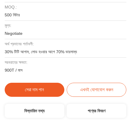
MOQ.:
500 মিটার
মূল্য:
Negotiate
অর্থ প্রদানের শর্তাবলী:
30% টিটি আগাম, লোড হওয়ার আগে 70% ভারসাম্য
সরবরাহের ক্ষমতা:
900T / মাস
সেরা দাম পান
এখনই যোগাযোগ করুন
বিস্তারিত তথ্য
পণ্যের বিবরণ