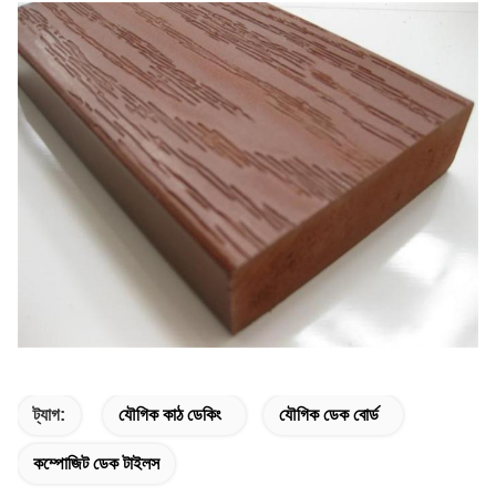
ট্যাগ:
যৌগিক কাঠ ডেকিং
যৌগিক ডেক বোর্ড
কম্পোজিট ডেক টাইলস