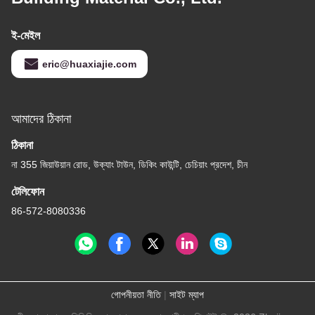
ই-মেইল
eric@huaxiajie.com
আমাদের ঠিকানা
ঠিকানা
না 355 জিয়াউয়ান রোড, উক্যাং টাউন, ডিকিং কাউন্টি, চেচিয়াং প্রদেশ, চীন
টেলিফোন
86-572-8080336
গোপনীয়তা নীতি
|
সাইট ম্যাপ