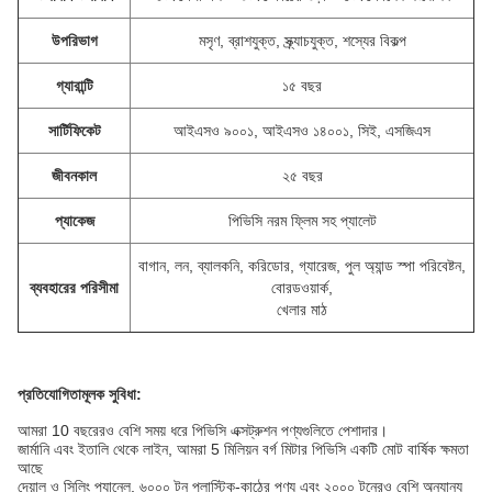
উপরিভাগ
মসৃণ, ব্রাশযুক্ত, স্ক্র্যাচযুক্ত, শস্যের বিকল্প
গ্যারান্টি
১৫ বছর
সার্টিফিকেট
আইএসও ৯০০১, আইএসও ১৪০০১, সিই, এসজিএস
জীবনকাল
২৫ বছর
প্যাকেজ
পিভিসি নরম ফ্লিম সহ প্যালেট
বাগান, লন, ব্যালকনি, করিডোর, গ্যারেজ, পুল অ্যান্ড স্পা পরিবেষ্টন,
ব্যবহারের পরিসীমা
বোরডওয়ার্ক,
খেলার মাঠ
প্রতিযোগিতামূলক সুবিধা:
আমরা 10 বছরেরও বেশি সময় ধরে পিভিসি এক্সট্রুশন পণ্যগুলিতে পেশাদার।
জার্মানি এবং ইতালি থেকে লাইন, আমরা 5 মিলিয়ন বর্গ মিটার পিভিসি একটি মোট বার্ষিক ক্ষমতা
আছে
দেয়াল ও সিলিং প্যানেল, ৬০০০ টন প্লাস্টিক-কাঠের পণ্য এবং ২০০০ টনেরও বেশি অন্যান্য