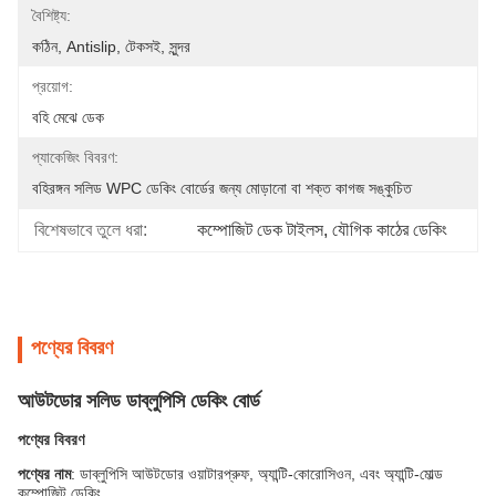
বৈশিষ্ট্য:
কঠিন, Antislip, টেকসই, সুন্দর
প্রয়োগ:
বহি মেঝে ডেক
প্যাকেজিং বিবরণ:
বহিরঙ্গন সলিড WPC ডেকিং বোর্ডের জন্য মোড়ানো বা শক্ত কাগজ সঙ্কুচিত
বিশেষভাবে তুলে ধরা:
কম্পোজিট ডেক টাইলস
, 
যৌগিক কাঠের ডেকিং
পণ্যের বিবরণ
আউটডোর সলিড ডাব্লুপিসি ডেকিং বোর্ড
পণ্যের বিবরণ
পণ্যের নাম
: ডাব্লুপিসি আউটডোর ওয়াটারপ্রুফ, অ্যান্টি-কোরোসিওন, এবং অ্যান্টি-মোল্ড
কম্পোজিট ডেকিং