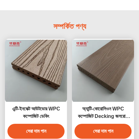
সম্পর্কিত পণ্য
এন্টি-ইনসেক্ট আউটডোর WPC
অ্যান্টি-কোরোসিওন WPC
কম্পোজিট ডেকিং
কম্পোজিট Decking জলরোধী
বহিরঙ্গন বাগান মেঝে
সেরা দাম পান
সেরা দাম পান