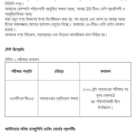
পিভিসি পণ্য।
আমাদের কোম্পানি শক্তিশালী প্রযুক্তি ক্ষমতা আছে. আমরা 20 টিরও বেশি প্রকৌশলী ও
প্রযুক্তিবিদরা আছে
যারা নতুন পণ্য বিকাশের উপর বিশেষীকরণ করা হয়. সব ধরনের এবং নকশা রং আমরা আছে
চীনের সাজসজ্জার ক্ষেত্রে ফ্যাশনে নেতৃত্ব দিচ্ছে। আমাদের ১৪০টিরও বেশি চেইন দোকান
রয়েছে।
আমাদের পণ্য ইউরোপ, মধ্যপ্রাচ্য এবং উত্তর আমেরিকায় ভাল বিক্রি হয়।
টেস্ট রিপ্রোটঃ
টেবিল ২.পরীক্ষার ফলাফল
পরীক্ষার পদ্ধতি
চরিত্র
ফলাফল
২০০০ ঘন্টা আবহাওয়া পরীক্ষার পর
ধূসর স্কেলঃ3
এএসটিএম জি১৫৫
আবহাওয়ার প্রতিরোধ ক্ষমতা
রঙ পরিবর্তনকারী ছিল
উপরিভাগ।
আউটডোর সলিড ডাব্লুপিসি ডেকিং বোর্ডের প্রদর্শনীঃ