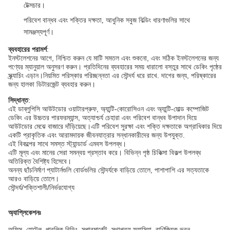
টেক্সচার।
পরিবেশ বান্ধব এবং শক্তির দক্ষতা, আধুনিক সবুজ বিল্ডিং ধারণাগুলির সাথে
সামঞ্জস্যপূর্ণ।
ব্যবহারের পরামর্শ
:
ইনস্টলেশনের আগে, নিশ্চিত করুন যে মাটি সমতল এবং শুকনো, এবং সঠিক ইনস্টলেশনের জন্য
পণ্যের ম্যানুয়াল অনুসরণ করুন। প্রতিদিনের ব্যবহারের সময় ধারালো বস্তুর সাথে ডেকিং পৃষ্ঠের
স্ক্র্যাচিং এড়ান।নিয়মিত পরিস্কার পরিচ্ছন্নতা এর সৌন্দর্য ধরে রাখে. দাগের জন্য, পরিষ্কারের
জন্য হালকা ডিটারজেন্ট ব্যবহার করুন।
সিদ্ধান্ত
:
এই ডাব্লুপিসি আউটডোর ওয়াটারপ্রুফ, অ্যান্টি-কোরোসিওন এবং অ্যান্টি-মোল্ড কম্পোজিট
ডেকিং এর উচ্চতর পারফরম্যান্স, অত্যাশ্চর্য চেহারা এবং পরিবেশ বান্ধব উপাদান দিয়ে
আউটডোর মেঝে বাজারে দাঁড়িয়েছে।এটি পরিবেশ সুরক্ষা এবং শক্তি দক্ষতাকে অগ্রাধিকার দিয়ে
একটি প্রাকৃতিক এবং আরামদায়ক জীবনযাত্রার সন্ধানকারীদের জন্য উপযুক্ত.
এই বিকল্পের সাথে সমস্ত স্ট্যান্ডার্ড এমবস উপলব্ধ।
এটি মূল্য এবং মানের সেরা সমন্বয় প্রস্তাব করে। বিভিন্ন পৃষ্ঠ চিকিত্সা বিকল্প উপলব্ধ
অতিরিক্ত বৈশিষ্ট্য হিসেবে।
অনন্য ছাঁচনির্মাণ প্যাটার্নগুলি বোর্ডগুলির সৌন্দর্যকে বাড়িয়ে তোলে, পাশাপাশি এর সত্যতাকে
আরও বাড়িয়ে তোলে।
সৌন্দর্য/শক্তিশালী/নির্ভরযোগ্য
অ্যাপ্লিকেশনঃ
অফিস, হোটেল, পাবলিক বিল্ডিং, সুপারমার্কেট, স্থাপত্য ফ্যাসিয়া, বাণিজ্যিক ভবন