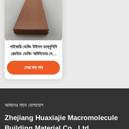
পাইকারি ডেকিং টাইলস ডাব্লুপিসি
রেডউড ডেকিং আউটডোর মেঝে
সজ্জা
সেরা দাম পান
আমাদের সাথে যোগাযোগ
Zhejiang Huaxiajie Macromolecule
Building Material Co., Ltd.