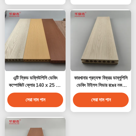
এন্টি স্কিড ডব্লিউপিসি ডেকিং
কারখানার প্রত্যক্ষ বিক্রয় ডাব্লুপিসি
কম্পোজিট ফ্লোর 140 x 25 মিমি
ডেকিং টাইলস সিডার রঙের নকশা
বাদামী কফি ধূসর সেগুন কাঠের রঙ
ডাব্লুপিসি জলরোধী টেকসই ডেকিং
সেরা দাম পান
সেরা দাম পান
আউটডোর