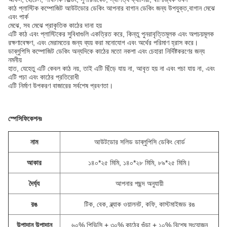
কাঠ প্লাস্টিক কম্পোজিট আউটডোর ডেকিং আপনার বাগান ডেকিং জন্য উপযুক্ত,বাগান মেঝে
এবং পার্ক
মেঝে, সব মেঝে প্রাকৃতিক কাঠের দানা হয়
এটি কাঠ এবং প্লাস্টিকের সুবিধাগুলি একত্রিত করে, কিন্তু পুনরাবৃত্তিমূলক এবং অপচয়মূলক
রক্ষণাবেক্ষণ, এবং মেরামতের জন্য ব্যয় করা মনোযোগ এবং অর্থের পরিমাণ হ্রাস করে।
ডাব্লুপিসি কম্পোজিট ডেকিং অন্যদিকে কাঠের মতো নকশা এবং চেহারা নির্দিষ্টকরণের জন্য
নমনীয়
হাত, যেহেতু এটি কেবল কাঠ নয়, তাই এটি ছিঁড়ে যায় না, আবৃত হয় না এবং পচা যায় না, এবং
এটি পচা এবং কাঠের প্রতিরোধী
এটি নির্মাণ উপকরণ বাজারের সর্বশেষ প্রবণতা।
স্পেসিফিকেশনঃ
নাম
আউটডোর সলিড ডাব্লুপিসি ডেকিং বোর্ড
আকার
১৪০*২৫ মিমি, ১৪০*২৮ মিমি, ৮৯*২৫ মিমি।
দৈর্ঘ্য
আপনার পছন্দ অনুযায়ী
রঙ
টিক, বেক, ব্ল্যাক ওয়ালনট, কফি, কাস্টমাইজড রঙ
উপাদান উপাদান
৬০% পিভিসি + ৩০% কাঠের গুঁড়া + ১০% বিশেষ সংযোজন