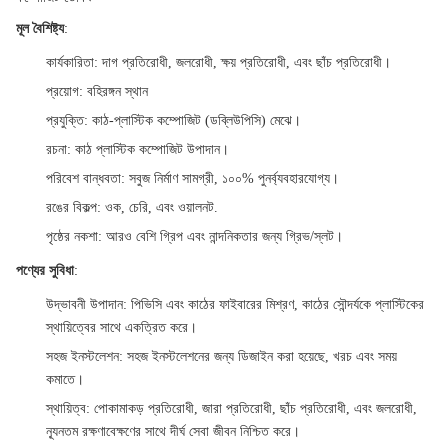
মূল বৈশিষ্ট্য
:
কার্যকারিতা
: দাগ প্রতিরোধী, জলরোধী, ক্ষয় প্রতিরোধী, এবং ছাঁচ প্রতিরোধী।
প্রয়োগ
: বহিরঙ্গন স্থান
প্রযুক্তি
: কাঠ-প্লাস্টিক কম্পোজিট (ডব্লিউপিসি) মেঝে।
রচনা
: কাঠ প্লাস্টিক কম্পোজিট উপাদান।
পরিবেশ বান্ধবতা
: সবুজ নির্মাণ সামগ্রী, ১০০% পুনর্ব্যবহারযোগ্য।
রঙের বিকল্প
: ওক, চেরি, এবং ওয়ালনট.
পৃষ্ঠের নকশা
: আরও বেশি গ্রিপ এবং নান্দনিকতার জন্য গ্রিভ/স্লট।
পণ্যের সুবিধা
:
উদ্ভাবনী উপাদান
: পিভিসি এবং কাঠের ফাইবারের মিশ্রণ, কাঠের সৌন্দর্যকে প্লাস্টিকের
স্থায়িত্বের সাথে একত্রিত করে।
সহজ ইনস্টলেশন
: সহজ ইনস্টলেশনের জন্য ডিজাইন করা হয়েছে, খরচ এবং সময়
কমাতে।
স্থায়িত্ব
: পোকামাকড় প্রতিরোধী, জারা প্রতিরোধী, ছাঁচ প্রতিরোধী, এবং জলরোধী,
ন্যূনতম রক্ষণাবেক্ষণের সাথে দীর্ঘ সেবা জীবন নিশ্চিত করে।