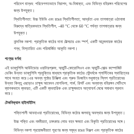
পরিবেশ বান্ধব
: পরিবেশগতভাবে নিরাপদ, অ-বিষাক্ত, এবং বিভিন্ন বহিরঙ্গন পরিবেশের
জন্য উপযুক্ত।
স্থিতিশীলতা
: উচ্চ ইউভি এবং রঙের স্থিতিশীলতা; আর্দ্রতা এবং তাপমাত্রা ওঠানামা
বিরুদ্ধে মাত্রিকভাবে স্থিতিশীল, -40 °C থেকে 60 °C পর্যন্ত তাপমাত্রার জন্য
উপযুক্ত।
নান্দনিক নকশা
: প্রাকৃতিক কাঠের দানা টেক্সচার এবং স্পর্শ, একটি আনন্দদায়ক কাঠের
গন্ধ; বিস্তারিত এবং পরিমার্জিত আকৃতি নকশা।
পণ্যের বর্ণনা
:
এই ডাব্লুপিসি আউটডোর ওয়াটারপ্রুফ, অ্যান্টি-কোরোসিওন এবং অ্যান্টি-মোল্ড কম্পোজিট
ডেকিং উন্নত ডাব্লুপিসি প্রযুক্তির মাধ্যমে প্রাকৃতিক কাঠের সৌন্দর্যকে প্লাস্টিকের স্থায়িত্বের
সাথে সংহত করে।এর অনন্য পৃষ্ঠের চিকিত্সা এবং গ্রুভ ডিজাইন শুধুমাত্র স্লিপ প্রতিরোধের
উন্নত কিন্তু এছাড়াও চাক্ষুষ আবেদন যোগভিলা, পার্ক, রিসর্ট এবং অন্যান্য বহিরঙ্গন সেটিংসে
ব্যাপকভাবে ব্যবহৃত, এটি একটি ব্যবহারিক এবং চাক্ষুষভাবে অত্যাশ্চর্য মেঝে সমাধান প্রদান
করে।
টেকনিক্যাল হাইলাইটস
:
শক্তিশালী আবহাওয়া প্রতিরোধের, বিভিন্ন কঠোর জলবায়ু অবস্থার জন্য উপযুক্ত।
উচ্চ শক্তি এবং নমনীয়তা, চমৎকার লোড বহন ক্ষমতা এবং বিকৃতি প্রতিরোধের সঙ্গে।
বিভিন্ন নকশা প্রয়োজনীয়তা পূরণের জন্য সমৃদ্ধ রঙের বিকল্প এবং প্রাকৃতিক কাঠের