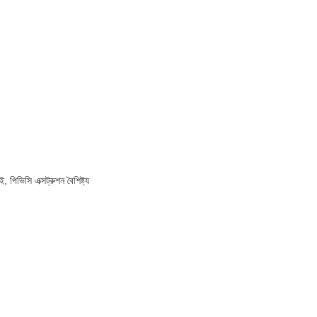
পিভিসি এক্সট্রুশন বৈশিষ্ট্য