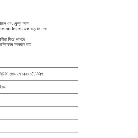
ামনে এবং কেন্দ্র আসা
র, remodelers এবং অনুমতি দেয়
েশীরা ফিরে আসছে
হ মালিকদের সরবরাহ করে
পিভিসি ফোম শোভাকর ছাঁচনির্মাণ
মাইজড