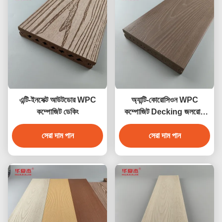
এন্টি-ইনসেক্ট আউটডোর WPC
অ্যান্টি-কোরোসিওন WPC
কম্পোজিট ডেকিং
কম্পোজিট Decking জলরোধী
বহিরঙ্গন বাগান মেঝে
সেরা দাম পান
সেরা দাম পান