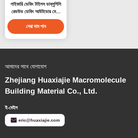
পাইকারি ডেকিং টাইলস ডাব্লুপিসি
রেডউড ডেকিং আউটডোর মেঝে
সজ্জা
সেরা দাম পান
আমাদের সাথে যোগাযোগ
Zhejiang Huaxiajie Macromolecule
Building Material Co., Ltd.
ই-মেইল
eric@huaxiajie.com