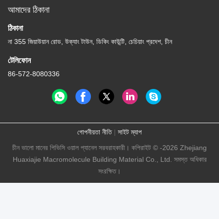
আমাদের ঠিকানা
ঠিকানা
না 355 জিয়াউয়ান রোড, উক্যাং টাউন, ডিকিং কাউন্টি, চেচিয়াং প্রদেশ, চীন
টেলিফোন
86-572-8080336
গোপনীয়তা নীতি
|
সাইট ম্যাপ
চীন ভালো মানের পিভিসি ওয়াল প্যানেল সরবরাহকারী। কপিরাইট © -2026 Zhejiang
Huaxiajie Macromolecule Building Material Co., Ltd. সমস্ত অধিকার
সংরক্ষিত।