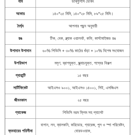
নাম
ডাব্লুপিসি ডেকিং
আকার
১৪০*২৫ মিমি, ১৪০*২৮ মিমি, ৮৯*২৫ মিমি।
দৈর্ঘ্য
আপনার পছন্দ অনুযায়ী
রঙ
টিক, বেক, ব্ল্যাক ওয়ালনট, কফি, কাস্টমাইজড রঙ
উপাদান উপাদান
৬০% পিভিসি + ৩০% কাঠের গুঁড়া + ১০% বিশেষ সংযোজন
উপরিভাগ
মসৃণ, ব্রাশযুক্ত, স্ক্র্যাচযুক্ত, শস্যের বিকল্প
গ্যারান্টি
১৫ বছর
সার্টিফিকেট
আইএসও ৯০০১, আইএসও ১৪০০১, সিই, এসজিএস
জীবনকাল
২৫ বছর
প্যাকেজ
পিভিসি নরম ফ্লিম সহ প্যালেট
বাগান, লন, ব্যালকনি, করিডোর, গ্যারেজ, পুল ও স্পা পরিবেষ্টন,
ব্যবহারের পরিসীমা
বোরডওয়াক,