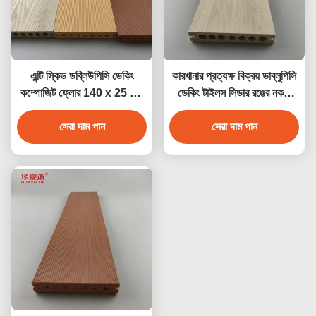
এন্টি স্কিড ডব্লিউপিসি ডেকিং
কারখানার প্রত্যক্ষ বিক্রয় ডাব্লুপিসি
কম্পোজিট ফ্লোর 140 x 25 মিমি
ডেকিং টাইলস সিডার রঙের নকশা
বাদামী কফি ধূসর সেগুন কাঠের রঙ
ডাব্লুপিসি জলরোধী টেকসই ডেকিং
সেরা দাম পান
সেরা দাম পান
আউটডোর