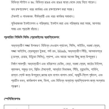
বিভিন্ন স্টাইল ও রঙ
: বিভিন্ন রঙের এবং রঙের মধ্যে থেকে বেছে নিতে পারেন।
কম রক্ষণাবেক্ষণ
: খরচ কার্যকর এবং রক্ষণাবেক্ষণ করা সহজ।
টেকসই ও লাভজনক
: দীর্ঘস্থায়ী এবং খরচ কার্যকর সমাধান।
সুবিধাজনক ইনস্টলেশন ও পরিষ্কার
: ইনস্টল করা এবং পরিষ্কার করা সহজ, আপনার
সময় এবং প্রচেষ্টা বাঁচায়।
প্রসারিত পিভিসি সিলিং প্রোফাইলের অ্যাপ্লিকেশন
:
অভ্যন্তরীণ সজ্জা উপকরণ
: বিভিন্ন দেওয়াল প্যানেল, সিলিং, সাইডিং, দরজা ফ্রেম,
সজ্জা আইটেম, ফ্রেমযুক্ত টুকরা, পর্দা রড, blinds, অভ্যন্তরীণ সিঁড়ি, আসবাবপত্র
(ডেস্ক, চেয়ার, উইন্ডো সিলিং), ল্যাম্প, এবং আরো অনেক কিছু জন্য উপযুক্ত।
নির্মাণ সামগ্রী
: অভ্যন্তরীণ এবং বহিরাগত ডেকিং, বেড়া, দরজা ফ্রেম, কাঠের টাইলস,
ব্যালকন, সমুদ্র তল, বিল্ডিং টেমপ্লেট, আর্দ্রতা বিভাজক, সিঁড়ি, হ্যান্ডলিং, গার্ডিল,
রাস্তা প্লেট জন্য উপযুক্ত,রুমের ছাদ বাগান খালাস বোর্ড, অ্যান্টি-স্লিপ পৃষ্ঠতল, এবং
প্রাচীন ভবন, কার্যকলাপ কক্ষ, ভিলা, এবং বিভিন্ন অন্যান্য অ্যাপ্লিকেশন জন্য সংস্কার
প্রকল্প।
স্পেসিফিকেশনঃ