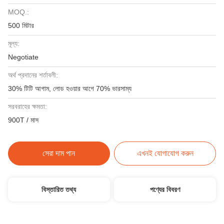
MOQ.:
500 মিটার
মূল্য:
Negotiate
অর্থ প্রদানের শর্তাবলী:
30% টিটি আগাম, লোড হওয়ার আগে 70% ভারসাম্য
সরবরাহের ক্ষমতা:
900T / মাস
সেরা দাম পান
এখনই যোগাযোগ করুন
বিস্তারিত তথ্য
পণ্যের বিবরণ