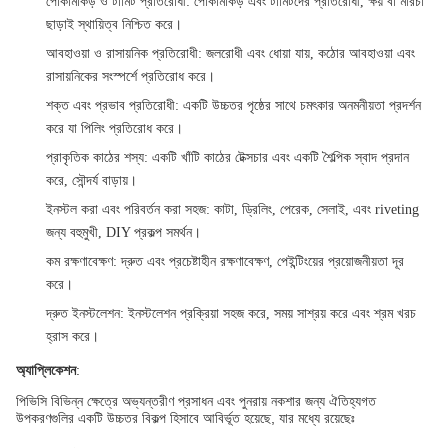
পোকামাকড় ও টার্মিট প্রতিরোধী
: পোকামাকড় এবং টার্মিটদের প্রতিরোধী, ক্ষয় বা মরিচা
ছাড়াই স্থায়িত্ব নিশ্চিত করে।
আবহাওয়া ও রাসায়নিক প্রতিরোধী
: জলরোধী এবং ধোয়া যায়, কঠোর আবহাওয়া এবং
রাসায়নিকের সংস্পর্শে প্রতিরোধ করে।
শক্ত এবং প্রভাব প্রতিরোধী
: একটি উচ্চতর পৃষ্ঠের সাথে চমৎকার অনমনীয়তা প্রদর্শন
করে যা পিলিং প্রতিরোধ করে।
প্রাকৃতিক কাঠের শস্য
: একটি খাঁটি কাঠের টেক্সচার এবং একটি শৈল্পিক স্বাদ প্রদান
করে, সৌন্দর্য বাড়ায়।
ইনস্টল করা এবং পরিবর্তন করা সহজ
: কাটা, ড্রিলিং, পেরেক, সেলাই, এবং riveting
জন্য বহুমুখী, DIY প্রকল্প সমর্থন।
কম রক্ষণাবেক্ষণ
: দ্রুত এবং প্রচেষ্টাহীন রক্ষণাবেক্ষণ, পেইন্টিংয়ের প্রয়োজনীয়তা দূর
করে।
দ্রুত ইনস্টলেশন
: ইনস্টলেশন প্রক্রিয়া সহজ করে, সময় সাশ্রয় করে এবং শ্রম খরচ
হ্রাস করে।
অ্যাপ্লিকেশন
:
পিভিসি বিভিন্ন ক্ষেত্রে অভ্যন্তরীণ প্রসাধন এবং পুনরায় নকশার জন্য ঐতিহ্যগত
উপকরণগুলির একটি উচ্চতর বিকল্প হিসাবে আবির্ভূত হয়েছে, যার মধ্যে রয়েছেঃ