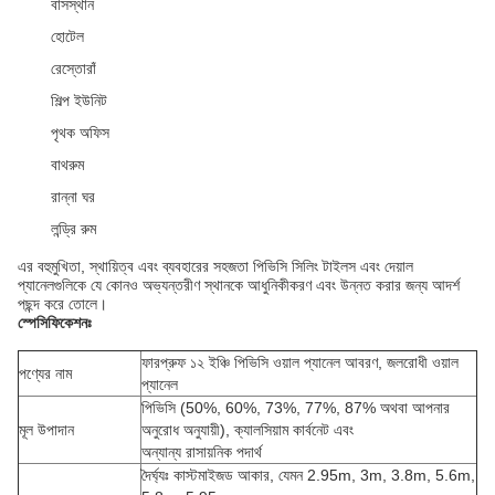
বাসস্থান
হোটেল
রেস্তোরাঁ
শিল্প ইউনিট
পৃথক অফিস
বাথরুম
রান্না ঘর
লন্ড্রি রুম
এর বহুমুখিতা, স্থায়িত্ব এবং ব্যবহারের সহজতা পিভিসি সিলিং টাইলস এবং দেয়াল
প্যানেলগুলিকে যে কোনও অভ্যন্তরীণ স্থানকে আধুনিকীকরণ এবং উন্নত করার জন্য আদর্শ
পছন্দ করে তোলে।
স্পেসিফিকেশনঃ
ফারপ্রুফ ১২ ইঞ্চি পিভিসি ওয়াল প্যানেল আবরণ, জলরোধী ওয়াল
পণ্যের নাম
প্যানেল
পিভিসি (50%, 60%, 73%, 77%, 87% অথবা আপনার
মূল উপাদান
অনুরোধ অনুযায়ী), ক্যালসিয়াম কার্বনেট এবং
অন্যান্য রাসায়নিক পদার্থ
দৈর্ঘ্যঃ কাস্টমাইজড আকার, যেমন 2.95m, 3m, 3.8m, 5.6m,