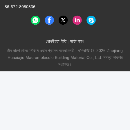
86-572-8080336
গোপনীয়তা নীতি
|
সাইট ম্যাপ
চীন ভালো মানের পিভিসি ওয়াল প্যানেল সরবরাহকারী। কপিরাইট © -2026 Zhejiang
Huaxiajie Macromolecule Building Material Co., Ltd. সমস্ত অধিকার
সংরক্ষিত।