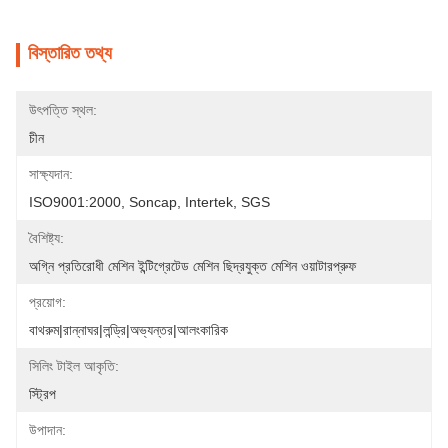
বিস্তারিত তথ্য
উৎপত্তি স্থল:
চীন
সাক্ষ্যদান:
ISO9001:2000, Soncap, Intertek, SGS
বৈশিষ্ট্য:
অগ্নি প্রতিরোধী মেশিন ইন্টিগ্রেটেড মেশিন ছিদ্রযুক্ত মেশিন ওয়াটারপ্রুফ
প্রয়োগ:
বাথরুম|রান্নাঘর|লন্ড্রি|অভ্যন্তর|আলংকারিক
সিলিং টাইল আকৃতি:
স্ট্রিপ
উপাদান: