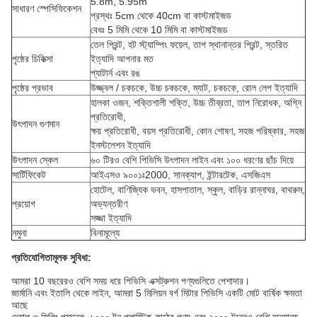
5.8m, 5.95m
সাধারণ স্পেসিফিকেশন
প্রস্থঃ 5cm থেকে 40cm বা কাস্টমাইজড
বেধঃ 5 মিমি থেকে 10 মিমি বা কাস্টমাইজড
তেল প্রিন্ট, হট স্ট্যাম্পিং ফয়েল, তাপ স্থানান্তর প্রিন্ট, স্তরিত
পৃষ্ঠের চিকিত্সা
ইত্যাদি আপনার মত
প্যাটার্ন এবং রঙ
পৃষ্ঠের প্রভাব
উজ্জ্বল / চকচকে, উচ্চ চকচকে, ম্যাট, চকচকে, রোল লেপ ইত্যাদি
হালকা ওজন, শক্তিশালী শক্তি, উচ্চ তীব্রতা, তাপ নিরোধক, অগ্নি
প্রতিরোধী,
উৎপাদন গুণমান
ক্ষয় প্রতিরোধী, বয়স প্রতিরোধী, কোন শোষণ, সহজ পরিষ্কার, সহজ
ইনস্টলেশন ইত্যাদি
উৎপাদন স্কেল
৬০ টিরও বেশি পিভিসি উৎপাদন লাইন এবং ১০০ ধরণের ছাঁচ দিয়ে
সার্টিফিকেট
আইএসও ৯০০১ঃ2000, সানক্যাপ, ইন্টারটেক, এসজিএস
হোটেল, বাণিজ্যিক ভবন, হাসপাতাল, স্কুল, বাড়ির রান্নাঘর, বাথরুম,
প্রয়োগ
অভ্যন্তরীণ
সজ্জা ইত্যাদি
নমুনা
বিনামূল্যে
প্রতিযোগিতামূলক সুবিধা:
আমরা 10 বছরেরও বেশি সময় ধরে পিভিসি এক্সট্রুশন পণ্যগুলিতে পেশাদার।
জার্মানি এবং ইতালি থেকে লাইন, আমরা 5 মিলিয়ন বর্গ মিটার পিভিসি একটি মোট বার্ষিক ক্ষমতা
আছে