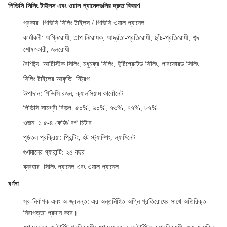
পিভিসি সিলিং টাইলস এবং ওয়াল প্যানেলগুলির দ্রুত বিবরণ
:
প্রকার
: পিভিসি সিলিং টাইলস / পিভিসি ওয়াল প্যানেল
কার্যাবলী
: অগ্নিরোধী, তাপ নিরোধক, আর্দ্রতা-প্রতিরোধী, ছাঁচ-প্রতিরোধী, শব্দ
শোষণকারী, জলরোধী
বৈশিষ্ট্য
: আর্টিস্টিক সিলিং, মধুচক্র সিলিং, ইন্টিগ্রেটেড সিলিং, পারফোরড সিলিং
সিলিং টাইলের আকৃতি
: স্ট্রিপ
উপাদান
: পিভিসি রজন, ক্যালসিয়াম কার্বোনেট
পিভিসি সামগ্রী বিকল্প
: ৫০%, ৬০%, ৭৩%, ৭৭%, ৮৭%
ওজন
: ১.৫-৪ কেজি/ বর্গ মিটার
পৃষ্ঠতল প্রক্রিয়া
: প্রিন্টিং, হট স্ট্যাম্পিং, ল্যামিনেট
গুণমানের গ্যারান্টি
: ২৫ বছর
ব্যবহার
: সিলিং প্যানেল এবং ওয়াল প্যানেল
বর্ণনা
:
স্ব-নির্বাপক এবং অ-জ্বলন্ত
: এর অন্তর্নিহিত অগ্নি প্রতিরোধের সাথে অতিরিক্ত
নিরাপত্তা প্রদান করে।