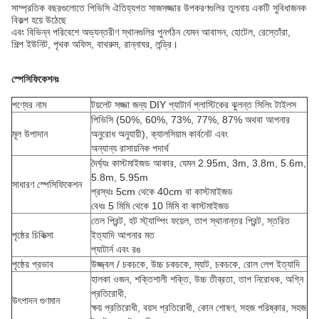
সাম্প্রতিক বছরগুলোতে পিভিসি ঐতিহ্যগত সাজসজ্জার উপকরণগুলির তুলনায় একটি সুবিধাজনক
বিকল্প হয়ে উঠেছে
এবং বিভিন্ন পরিবেশে অভ্যন্তরীণ স্থানগুলির পুনর্গঠন যেমন আবাসন, হোটেল, রেস্তোঁরা,
শিল্প ইউনিট, পৃথক অফিস, বাথরুম, রান্নাঘর, লন্ড্রি।
স্পেসিফিকেশনঃ
পণ্যের নাম
টয়লেট সজ্জা জন্য DIY প্যাটার্ন প্লাস্টিকের ঝুলন্ত সিলিং টাইলস
পিভিসি (50%, 60%, 73%, 77%, 87% অথবা আপনার
মূল উপাদান
অনুরোধ অনুযায়ী), ক্যালসিয়াম কার্বনেট এবং
অন্যান্য রাসায়নিক পদার্থ
দৈর্ঘ্যঃ কাস্টমাইজড আকার, যেমন 2.95m, 3m, 3.8m, 5.6m,
5.8m, 5.95m
সাধারণ স্পেসিফিকেশন
প্রস্থঃ 5cm থেকে 40cm বা কাস্টমাইজড
বেধঃ 5 মিমি থেকে 10 মিমি বা কাস্টমাইজড
তেল প্রিন্ট, হট স্ট্যাম্পিং ফয়েল, তাপ স্থানান্তর প্রিন্ট, স্তরিত
পৃষ্ঠের চিকিত্সা
ইত্যাদি আপনার মত
প্যাটার্ন এবং রঙ
পৃষ্ঠের প্রভাব
উজ্জ্বল / চকচকে, উচ্চ চকচকে, ম্যাট, চকচকে, রোল লেপ ইত্যাদি
হালকা ওজন, শক্তিশালী শক্তি, উচ্চ তীব্রতা, তাপ নিরোধক, অগ্নি
প্রতিরোধী,
উৎপাদন গুণমান
ক্ষয় প্রতিরোধী, বয়স প্রতিরোধী, কোন শোষণ, সহজ পরিষ্কার, সহজ