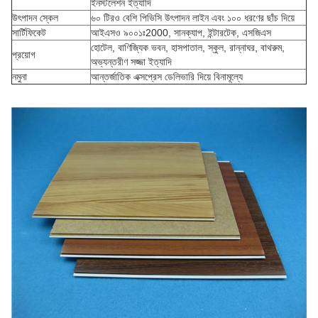
ইনস্টলেশন ইত্যাদি
উৎপাদন স্কেল
৬০ টিরও বেশি পিভিসি উৎপাদন লাইন এবং ১০০ ধরণের ছাঁচ দিয়ে
সার্টিফিকেট
আইএসও ৯০০১ঃ2000, সানক্যাপ, ইন্টারটেক, এসজিএস
হোটেল, বাণিজ্যিক ভবন, হাসপাতাল, স্কুল, রান্নাঘর, বাথরুম,
প্রয়োগ
অভ্যন্তরীণ সজ্জা ইত্যাদি
নমুনা
আন্তর্জাতিক এক্সপ্রেস ডেলিভারি দিয়ে বিনামূল্যে