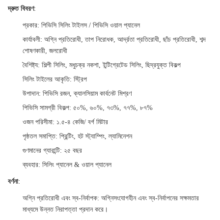
দ্রুত বিবরণ
:
প্রকার
: পিভিসি সিলিং টাইলস / পিভিসি ওয়াল প্যানেল
কার্যাবলী
: অগ্নি প্রতিরোধী, তাপ নিরোধক, আর্দ্রতা প্রতিরোধী, ছাঁচ প্রতিরোধী, শব্দ
শোষণকারী, জলরোধী
বৈশিষ্ট্য
: শিল্পী সিলিং, মধুচক্র নকশা, ইন্টিগ্রেটেড সিলিং, ছিদ্রযুক্ত বিকল্প
সিলিং টাইলের আকৃতি
: স্ট্রিপ
উপাদান
: পিভিসি রজন, ক্যালসিয়াম কার্বনেট মিশ্রণ
পিভিসি সামগ্রী বিকল্প
: ৫০%, ৬০%, ৭৩%, ৭৭%, ৮৭%
ওজন পরিসীমা
: ১.৫-৪ কেজি/ বর্গ মিটার
পৃষ্ঠতল সমাপ্তি
: প্রিন্টিং, হট স্ট্যাম্পিং, ল্যামিনেশন
গুণমানের গ্যারান্টি
: ২৫ বছর
ব্যবহার
: সিলিং প্যানেল & ওয়াল প্যানেল
বর্ণনা
:
অগ্নি প্রতিরোধী এবং স্ব-নির্বাপক
: অগ্নিসংযোগহীন এবং স্ব-নির্বাপনের সক্ষমতার
মাধ্যমে উন্নত নিরাপত্তা প্রদান করে।