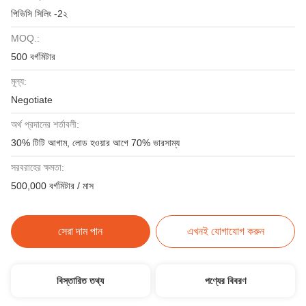
পিভিসি সিলিং -2২
MOQ.:
500 বর্গমিটার
মূল্য:
Negotiate
অর্থ প্রদানের শর্তাবলী:
30% টিটি আগাম, লোড হওয়ার আগে 70% ভারসাম্য
সরবরাহের ক্ষমতা:
500,000 বর্গমিটার / মাস
সেরা দাম পান
এখনই যোগাযোগ করুন
বিস্তারিত তথ্য
পণ্যের বিবরণ