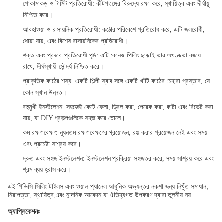
পোকামাকড় ও টার্মিট প্রতিরোধী
: কীটপতঙ্গের বিরুদ্ধে রক্ষা করে, স্থায়িত্ব এবং দীর্ঘায়ু
নিশ্চিত করে।
আবহাওয়া ও রাসায়নিক প্রতিরোধী
: কঠোর পরিবেশে প্রতিরোধ করে, এটি জলরোধী,
ধোয়া যায়, এবং বিশেষ রাসায়নিকের প্রতিরোধী।
শক্ত এবং প্রভাব-প্রতিরোধী পৃষ্ঠ
: এটি কোনও পিলিং ছাড়াই তার অখণ্ডতা বজায়
রাখে, দীর্ঘস্থায়ী সৌন্দর্য নিশ্চিত করে।
প্রাকৃতিক কাঠের শস্য
: একটি শিল্পী স্বাদ সঙ্গে একটি খাঁটি কাঠের চেহারা প্রস্তাব, যে
কোন স্থান উন্নত।
বহুমুখী ইনস্টলেশন
: সহজেই কেটে ফেলা, ড্রিল করা, পেরেক করা, কাটা এবং রিভেট করা
যায়, যা DIY প্রকল্পগুলিকে সহজ করে তোলে।
কম রক্ষণাবেক্ষণ
: ন্যূনতম রক্ষণাবেক্ষণের প্রয়োজন, রঙ করার প্রয়োজন নেই এবং সময়
এবং প্রচেষ্টা সাশ্রয় করে।
দ্রুত এবং সহজ ইনস্টলেশন
: ইনস্টলেশন প্রক্রিয়া সহজতর করে, সময় সাশ্রয় করে এবং
শ্রম ব্যয় হ্রাস করে।
এই পিভিসি সিলিং টাইলস এবং ওয়াল প্যানেল আধুনিক অভ্যন্তর নকশা জন্য নিখুঁত সমাধান,
নিরাপত্তা, স্থায়িত্ব,এবং নান্দনিক আবেদন যা ঐতিহ্যগত উপকরণ দ্বারা তুলনীয় নয়.
অ্যাপ্লিকেশনঃ