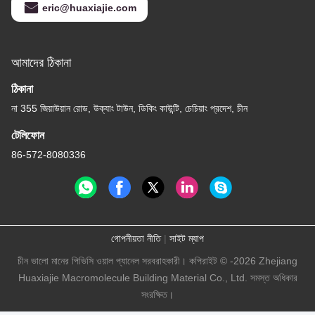
eric@huaxiajie.com
আমাদের ঠিকানা
ঠিকানা
না 355 জিয়াউয়ান রোড, উক্যাং টাউন, ডিকিং কাউন্টি, চেচিয়াং প্রদেশ, চীন
টেলিফোন
86-572-8080336
গোপনীয়তা নীতি
|
সাইট ম্যাপ
চীন ভালো মানের পিভিসি ওয়াল প্যানেল সরবরাহকারী। কপিরাইট © -2026 Zhejiang
Huaxiajie Macromolecule Building Material Co., Ltd. সমস্ত অধিকার
সংরক্ষিত।