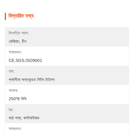
বিস্তারিত তথ্য
উৎপত্তি স্থল:
ঝেজিয়াং, চীন
সাক্ষ্যদান:
CE,SGS,ISO9001
নাম:
প্লাস্টিক সাসপেন্ডেড সিলিং টাইলস
আকার:
250*8 মিমি
রঙ:
কাঠ শস্য, কাস্টমাইজড
সাক্ষ্যদান: