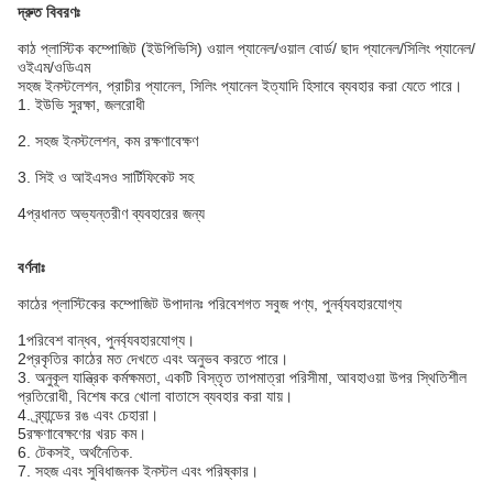
দ্রুত বিবরণঃ
কাঠ প্লাস্টিক কম্পোজিট (
ইউপিভিসি
) ওয়াল প্যানেল/ওয়াল বোর্ড/ ছাদ প্যানেল/সিলিং প্যানেল/
ওইএম/ওডিএম
সহজ ইনস্টলেশন, প্রাচীর প্যানেল, সিলিং প্যানেল ইত্যাদি হিসাবে ব্যবহার করা যেতে পারে।
1. ইউভি সুরক্ষা, জলরোধী
2. সহজ ইনস্টলেশন, কম রক্ষণাবেক্ষণ
3. সিই ও আইএসও সার্টিফিকেট সহ
4প্রধানত অভ্যন্তরীণ ব্যবহারের জন্য
বর্ণনাঃ
কাঠের প্লাস্টিকের কম্পোজিট উপাদানঃ পরিবেশগত সবুজ পণ্য, পুনর্ব্যবহারযোগ্য
1পরিবেশ বান্ধব, পুনর্ব্যবহারযোগ্য।
2প্রকৃতির কাঠের মত দেখতে এবং অনুভব করতে পারে।
3. অনুকূল যান্ত্রিক কর্মক্ষমতা, একটি বিস্তৃত তাপমাত্রা পরিসীমা, আবহাওয়া উপর স্থিতিশীল
প্রতিরোধী, বিশেষ করে খোলা বাতাসে ব্যবহার করা যায়।
4. ব্র্যান্ডের রঙ এবং চেহারা।
5রক্ষণাবেক্ষণের খরচ কম।
6. টেকসই, অর্থনৈতিক.
7. সহজ এবং সুবিধাজনক ইনস্টল এবং পরিষ্কার।