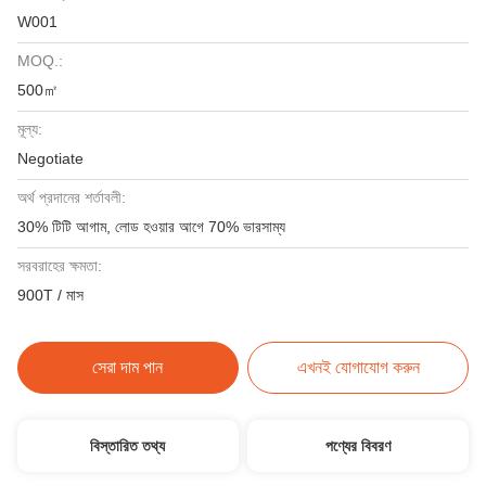
W001
MOQ.:
500㎡
মূল্য:
Negotiate
অর্থ প্রদানের শর্তাবলী:
30% টিটি আগাম, লোড হওয়ার আগে 70% ভারসাম্য
সরবরাহের ক্ষমতা:
900T / মাস
সেরা দাম পান
এখনই যোগাযোগ করুন
বিস্তারিত তথ্য
পণ্যের বিবরণ