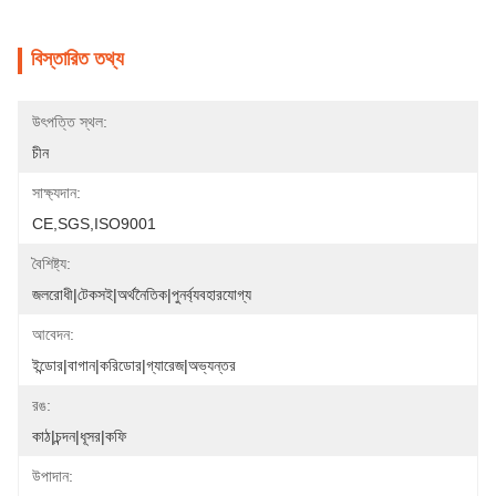
বিস্তারিত তথ্য
উৎপত্তি স্থল:
চীন
সাক্ষ্যদান:
CE,SGS,ISO9001
বৈশিষ্ট্য:
জলরোধী|টেকসই|অর্থনৈতিক|পুনর্ব্যবহারযোগ্য
আবেদন:
ইন্ডোর|বাগান|করিডোর|গ্যারেজ|অভ্যন্তর
রঙ:
কাঠ|চন্দন|ধূসর|কফি
উপাদান: