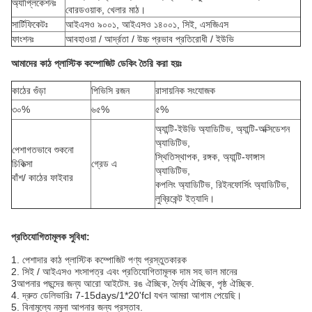
অ্যাপ্লিকেশনঃ
বোরডওয়াক, খেলার মাঠ।
সার্টিফিকেটঃ
আইএসও ৯০০১, আইএসও ১৪০০১, সিই, এসজিএস
ফাংশনঃ
আবহাওয়া / আর্দ্রতা / উচ্চ প্রভাব প্রতিরোধী / ইউভি
আমাদের কাঠ প্লাস্টিক কম্পোজিট ডেকিং তৈরি করা হয়ঃ
কাঠের গুঁড়া
পিভিসি রজন
রাসায়নিক সংযোজক
৩০%
৬৫%
৫%
অ্যান্টি-ইউভি অ্যাডিটিভ, অ্যান্টি-অক্সিডেশন
অ্যাডিটিভ,
পেশাগতভাবে শুকনো
স্থিতিস্থাপক, রঙ্গক, অ্যান্টি-ফাঙ্গাস
চিকিত্সা
গ্রেড এ
অ্যাডিটিভ,
বাঁশ/ কাঠের ফাইবার
কপলিং অ্যাডিটিভ, রিইনফোর্সিং অ্যাডিটিভ,
লুব্রিকেন্ট ইত্যাদি।
প্রতিযোগিতামূলক সুবিধা:
1. পেশাদার কাঠ প্লাস্টিক কম্পোজিট পণ্য প্রস্তুতকারক
2. সিই / আইএসও শংসাপত্র এবং প্রতিযোগিতামূলক দাম সহ ভাল মানের
3আপনার পছন্দের জন্য আরো আইটেম. রঙ ঐচ্ছিক, দৈর্ঘ্য ঐচ্ছিক, পৃষ্ঠ ঐচ্ছিক.
4. দ্রুত ডেলিভারিঃ 7-15days/1*20'fcl যখন আমরা আগাম পেয়েছি।
5. বিনামূল্যে নমুনা আপনার জন্য প্রস্তাব.