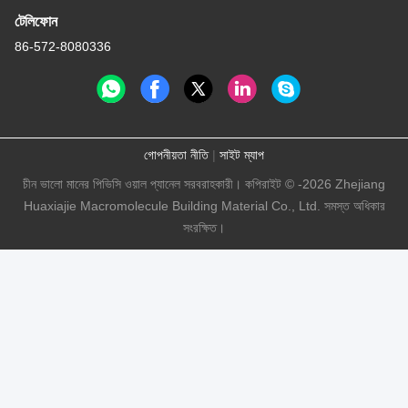
টেলিফোন
86-572-8080336
গোপনীয়তা নীতি
|
সাইট ম্যাপ
চীন ভালো মানের পিভিসি ওয়াল প্যানেল সরবরাহকারী। কপিরাইট © -2026 Zhejiang
Huaxiajie Macromolecule Building Material Co., Ltd. সমস্ত অধিকার
সংরক্ষিত।