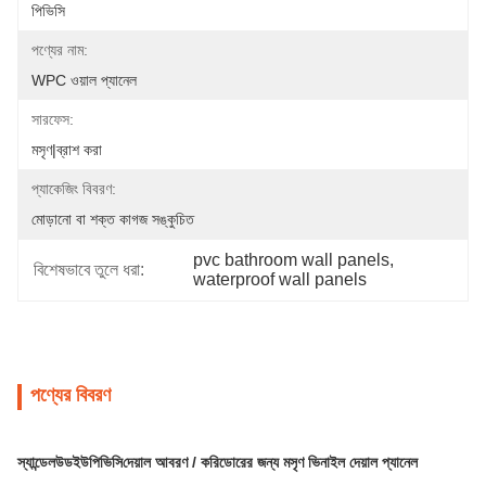
পিভিসি
পণ্যের নাম:
WPC ওয়াল প্যানেল
সারফেস:
মসৃণ|ব্রাশ করা
প্যাকেজিং বিবরণ:
মোড়ানো বা শক্ত কাগজ সঙ্কুচিত
pvc bathroom wall panels
, 
বিশেষভাবে তুলে ধরা:
waterproof wall panels
পণ্যের বিবরণ
স্যান্ডেলউড
ইউপিভিসি
দেয়াল আবরণ / করিডোরের জন্য মসৃণ ভিনাইল দেয়াল প্যানেল