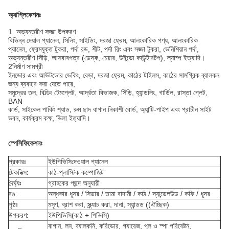
অ্যাপ্লিকেশনঃ
1. অভ্যন্তরীণ সজ্জা উপকরণ
বিভিন্ন দেয়াল প্যানেল, সিলিং, সাইডিং, দরজা ফ্রেম, আলংকারিক পণ্য, আলংকারিক
প্যানেল, ফ্রেমযুক্ত টুকরা, পর্দা রড, শীট, পর্দা রিং এবং সজ্জা টুকরা, ভেনিশিয়ান পর্দা,
অভ্যন্তরীণ সিঁড়ি, আসবাবপত্র (ডেস্ক, চেয়ার, উইন্ডো কাউন্টারটপ), ল্যাম্প ইত্যাদি।
2নির্মাণ সামগ্রী
ইনডোর এবং আউটডোর ডেকিং, বেড়া, দরজা ফ্রেম, কাঠের টাইলস, কাঠের সামগ্রিক ব্যালকন
জন্য ব্যবহার করা যেতে পারে,
সমুদ্রের তল, বিল্ডিং টেমপ্লেট, আর্দ্রতা বিভাজক, সিঁড়ি, হ্যান্ডলিং, গার্ডিল, রাস্তা প্লেট,
BAN
কার্ড, সাইকেল পার্কিং শ্যাড, রুম ছাদ বাগান নিকাশী বোর্ড, অ্যান্টি-পাইপ এবং প্রাচীন সাইট
ভবন, কার্যক্রম কক্ষ, ভিলা ইত্যাদি।
স্পেসিফিকেশনঃ
প্রকারঃ
ইউপিভিসি
দেওয়াল প্যানেল
টেকনিক্স:
কাঠ-প্লাস্টিক কম্পোজিট
দৈর্ঘ্যঃ
গ্রাহকের পছন্দ অনুযায়ী
রঙ:
অন্ধকার ধূসর / সিডার / তামা বাদামী / কাঠ / স্যান্ডেলউড / কফি / ধূসর
পৃষ্ঠঃ
মসৃণ, ব্রাশ করা, স্ক্র্যাচ করা, দানা, স্যান্ডড ((ঐচ্ছিক)
উপকরণ:
ইউপিভিসি
(কাঠ + পিভিসি)
বাগান, লন, ব্যালকনি, করিডোর, গ্যারেজ, পুল ও স্পা পরিবেষ্টন,