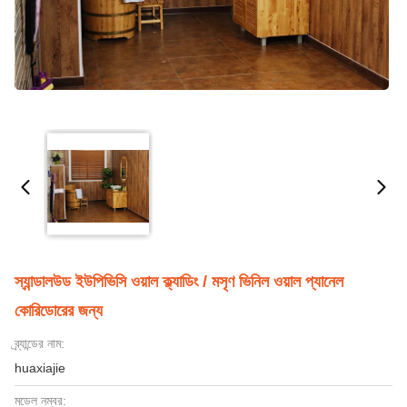
স্যান্ডালউড ইউপিভিসি ওয়াল ক্ল্যাডিং / মসৃণ ভিনিল ওয়াল প্যানেল
কোরিডোরের জন্য
ব্র্যান্ডের নাম:
huaxiajie
মডেল নম্বর: