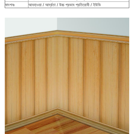
ফাংশনঃ
আবহাওয়া / আর্দ্রতা / উচ্চ প্রভাব প্রতিরোধী / ইউভি