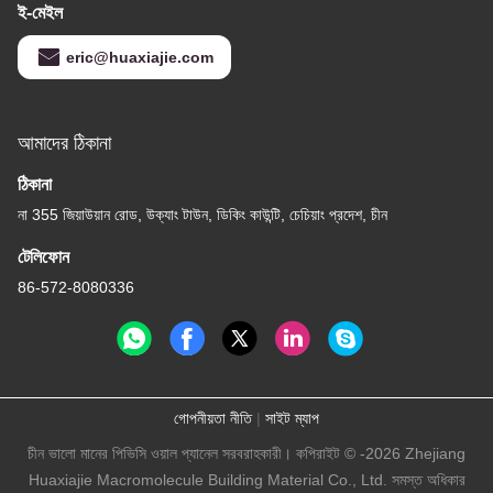
ই-মেইল
eric@huaxiajie.com
আমাদের ঠিকানা
ঠিকানা
না 355 জিয়াউয়ান রোড, উক্যাং টাউন, ডিকিং কাউন্টি, চেচিয়াং প্রদেশ, চীন
টেলিফোন
86-572-8080336
গোপনীয়তা নীতি
|
সাইট ম্যাপ
চীন ভালো মানের পিভিসি ওয়াল প্যানেল সরবরাহকারী। কপিরাইট © -2026 Zhejiang
Huaxiajie Macromolecule Building Material Co., Ltd. সমস্ত অধিকার