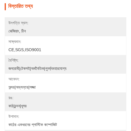
বিস্তারিত তথ্য
উৎপত্তি স্থল:
ঝেজিয়াং, চীন
সাক্ষ্যদান:
CE,SGS,ISO9001
বৈশিষ্ট্য:
জলরোধী|টেকসই|অর্থনৈতিক|পুনর্ব্যবহারযোগ্য
আবেদন:
অন্দর|অভ্যন্তর|সজ্জা
রঙ:
কাঠ|চন্দন|ধূসর
উপাদান:
কাঠের একধরনের প্লাস্টিক কম্পোজিট