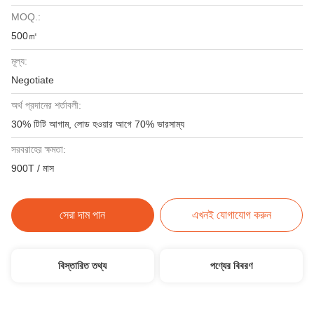
MOQ.:
500㎡
মূল্য:
Negotiate
অর্থ প্রদানের শর্তাবলী:
30% টিটি আগাম, লোড হওয়ার আগে 70% ভারসাম্য
সরবরাহের ক্ষমতা:
900T / মাস
সেরা দাম পান
এখনই যোগাযোগ করুন
বিস্তারিত তথ্য
পণ্যের বিবরণ