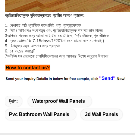
প্রতিযোগিতামূলক সুবিধা
রান্নাঘরের প্রাচীর আবরণ প্যানেল
:
1. পেশাদার কাঠ প্লাস্টিক কম্পোজিট পণ্য প্রস্তুতকারক
2. সিই / আইএসও শংসাপত্র এবং প্রতিযোগিতামূলক দাম সহ ভাল মানের
3আপনার পছন্দের জন্য আরো আইটেম. রঙ ঐচ্ছিক, দৈর্ঘ্য ঐচ্ছিক, পৃষ্ঠ ঐচ্ছিক.
4. দ্রুত ডেলিভারিঃ 7-15days/1*20'fcl যখন আমরা আগাম পেয়েছি।
5. বিনামূল্যে নমুনা আপনার জন্য প্রস্তাব.
6. ১৫ বছরের ওয়ারেন্টি
7ভলিউম সহ যেকোনো স্পেসিফিকেশনের জন্য আপনার বিশেষ অনুরোধ উপলব্ধ।
ট্যাগ:
Waterproof Wall Panels
Pvc Bathroom Wall Panels
3d Wall Panels