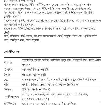
1. অভ্যন্তরীণ সজ্জা উপকরণ
বিভিন্ন দেয়াল প্যানেল, সিলিং, সাইডিং, দরজা ফ্রেম, আলংকারিক পণ্য, আলংকারিক
প্যানেল, ফ্রেমযুক্ত টুকরা, পর্দা রড, শীট, পর্দা রিং এবং সজ্জা টুকরা, ভেনিশিয়ান পর্দা,
অভ্যন্তরীণ সিঁড়ি, আসবাবপত্র (ডেস্ক, চেয়ার, উইন্ডো কাউন্টারটপ), ল্যাম্প ইত্যাদি।
2নির্মাণ সামগ্রী
ইনডোর এবং আউটডোর ডেকিং, বেড়া, দরজা ফ্রেম, কাঠের টাইলস, কাঠের সামগ্রিক ব্যালকন
জন্য ব্যবহার করা যেতে পারে,
সমুদ্রের তল, বিল্ডিং টেমপ্লেট, আর্দ্রতা বিভাজক, সিঁড়ি, হ্যান্ডলিং, গার্ডিল, রাস্তা প্লেট,
BAN
কার্ড, সাইকেল পার্কিং শ্যাড, রুম ছাদ বাগান নিকাশী বোর্ড, অ্যান্টি-পাইপ এবং প্রাচীন সাইট
ভবন, কার্যক্রম কক্ষ, ভিলা ইত্যাদি।
স্পেসিফিকেশনঃ
রান্নাঘরের প্রাচীর আবরণ প্যানেলের জন্য ছাঁচ প্রতিরোধী ইউপিভিসি ওয়াল
প্রকারঃ
প্যানেল
টেকনিক্স:
কাঠ-প্লাস্টিক কম্পোজিট
দৈর্ঘ্যঃ
গ্রাহকের পছন্দ অনুযায়ী
রঙ:
অন্ধকার ধূসর / সিডার / তামা বাদামী / কাঠ / স্যান্ডেলউড / কফি / ধূসর
পৃষ্ঠঃ
মসৃণ, ব্রাশ করা, স্ক্র্যাচ করা, দানা, স্যান্ডড ((ঐচ্ছিক)
উপকরণ:
ইউপিভিসি
(কাঠ + পিভিসি)
বাগান, লন, ব্যালকনি, করিডোর, গ্যারেজ, পুল ও স্পা পরিবেষ্টন,
অ্যাপ্লিকেশনঃ
বোরডওয়াক, খেলার মাঠ।
সার্টিফিকেটঃ
আইএসও ৯০০১, আইএসও ১৪০০১, সিই, এসজিএস