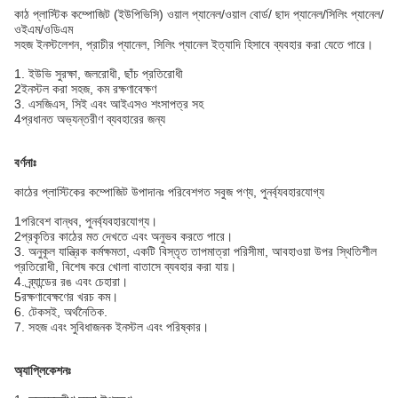
কাঠ প্লাস্টিক কম্পোজিট (
ইউপিভিসি
) ওয়াল প্যানেল/ওয়াল বোর্ড/ ছাদ প্যানেল/সিলিং প্যানেল/
ওইএম/ওডিএম
সহজ ইনস্টলেশন, প্রাচীর প্যানেল, সিলিং প্যানেল ইত্যাদি হিসাবে ব্যবহার করা যেতে পারে।
1. ইউভি সুরক্ষা, জলরোধী, ছাঁচ প্রতিরোধী
2ইনস্টল করা সহজ, কম রক্ষণাবেক্ষণ
3. এসজিএস, সিই এবং আইএসও শংসাপত্র সহ
4প্রধানত অভ্যন্তরীণ ব্যবহারের জন্য
বর্ণনাঃ
কাঠের প্লাস্টিকের কম্পোজিট উপাদানঃ পরিবেশগত সবুজ পণ্য, পুনর্ব্যবহারযোগ্য
1পরিবেশ বান্ধব, পুনর্ব্যবহারযোগ্য।
2প্রকৃতির কাঠের মত দেখতে এবং অনুভব করতে পারে।
3. অনুকূল যান্ত্রিক কর্মক্ষমতা, একটি বিস্তৃত তাপমাত্রা পরিসীমা, আবহাওয়া উপর স্থিতিশীল
প্রতিরোধী, বিশেষ করে খোলা বাতাসে ব্যবহার করা যায়।
4. ব্র্যান্ডের রঙ এবং চেহারা।
5রক্ষণাবেক্ষণের খরচ কম।
6. টেকসই, অর্থনৈতিক.
7. সহজ এবং সুবিধাজনক ইনস্টল এবং পরিষ্কার।
অ্যাপ্লিকেশনঃ