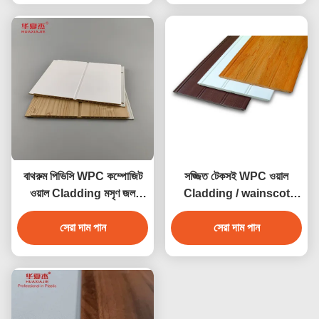
বাথরুম পিভিসি WPC কম্পোজিট
সজ্জিত টেকসই WPC ওয়াল
ওয়াল Cladding মসৃণ জল
Cladding / wainscot
প্রতিরোধী
সুবিধামত ইনস্টল
সেরা দাম পান
সেরা দাম পান