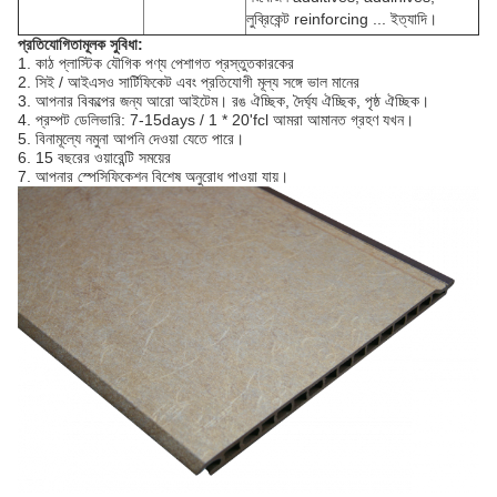
লুব্রিকেন্ট reinforcing ... ইত্যাদি।
প্রতিযোগিতামূলক সুবিধা:
1. কাঠ প্লাস্টিক যৌগিক পণ্য পেশাগত প্রস্তুতকারকের
2. সিই / আইএসও সার্টিফিকেট এবং প্রতিযোগী মূল্য সঙ্গে ভাল মানের
3. আপনার বিকল্পের জন্য আরো আইটেম।
রঙ ঐচ্ছিক, দৈর্ঘ্য ঐচ্ছিক, পৃষ্ঠ ঐচ্ছিক।
4. প্রম্পট ডেলিভারি: 7-15days / 1 * 20'fcl আমরা আমানত গ্রহণ যখন।
5. বিনামূল্যে নমুনা আপনি দেওয়া যেতে পারে।
6. 15 বছরের ওয়ারেন্টি সময়ের
7. আপনার স্পেসিফিকেশন বিশেষ অনুরোধ পাওয়া যায়।