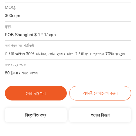
MOQ.:
300sqm
মূল্য:
FOB Shanghai $ 12.1/sqm
অর্থ প্রদানের শর্তাবলী:
টি / টি অগ্রিম 30% আমানত, লোড হওয়ার আগে টি / টি দ্বারা প্রদত্ত 70% ব্যালেন্স
সরবরাহের ক্ষমতা:
80 টুকরা / শক্ত কাগজ
সেরা দাম পান
এখনই যোগাযোগ করুন
বিস্তারিত তথ্য
পণ্যের বিবরণ