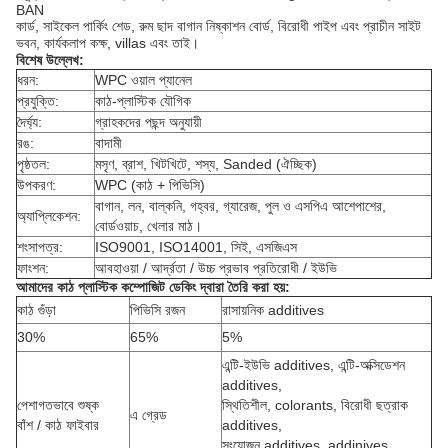
BAN
কার্ড, সাইকেল পার্কিং শেড, রুম ছাদ বাগান নিষ্কাশন বোর্ড, বিরোধী পাইপ এবং প্রাচীন সাইট
ভবন, কার্যকলাপ কক্ষ, villas এবং তাই।
বিশেষ উল্লেখ:
ধরন:
WPC ওয়াল প্যানেল
প্রযুক্তি:
কাঠ-প্লাস্টিক যৌগিক
দৈর্ঘ্য:
গ্রাহকদের পছন্দ অনুযায়ী
রঙ:
বাদামী
পৃষ্ঠতল:
মসৃণ, ব্রাশ, খিটখিটে, শস্য, Sanded (ঐচ্ছিক)
উপকরণ:
WPC (কাঠ + পিভিসি)
বাগান, লন, বাল্কনি, গহ্বর, গ্যারেজ, পুল ও এসপিএ আশেপাশের,
অ্যাপ্লিকেশন:
বোর্ডওয়াচ, খেলার মাঠ।
শংসাপত্র:
ISO9001, ISO14001, সিই, এসজিএস
ফাংশন:
আবহাওয়া / আর্দ্রতা / উচ্চ প্রভাব প্রতিরোধী / ইউভি
আমাদের কাঠ প্লাস্টিক কম্পোজিট ডেকিং দ্বারা তৈরি করা হয়:
কাঠ গুঁড়া
পিভিসি রজন
রাসায়নিক additives
30%
65%
5%
এন্টি-ইউভি additives, এন্টি-অক্সিডেশন
additives,
পেশাগতভাবে শুষ্ক
স্থিতিশীল, colorants, বিরোধী ছত্রাক
এ গ্রেড
বাঁশ / কাঠ ফাইবার
additives,
সংযোজন additives, addinives,