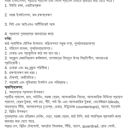
সহজ ইনস্টলেশন, প্রাচীর প্যানেল এবং সিলিং প্যানেল হিসাবে ব্যবহার করা যেতে পারে।
1. ইউভি রক্ষা, ওয়াটারপ্রুফ
2. সহজ ইনস্টলেশন, কম রক্ষণাবেক্ষণ
3. সিই এবং আইএসও সার্টিফিকেট সঙ্গে
4. প্রধানত গৃহমধ্যস্থ ব্যবহারের জন্য
বর্ণনা:
কাঠ প্লাস্টিক যৌগিক উপাদান: পরিবেশগত সবুজ পণ্য, পুনর্ব্যবহারযোগ্য
1. পরিবেশ বান্ধব, পুনর্ব্যবহারযোগ্য।
2. দেখায় এবং প্রাকৃতিক কাঠ মত মনে হয়।
3. অনুকূল মেকানিক্যাল কর্মক্ষমতা, তাপমাত্রা বিস্তৃত উপর স্থিতিশীল, আবহাওয়া
প্রতিরোধী।
4. চেহারা এবং রঙ ব্র্যান্ড পরিসীমা।
5. রক্ষণাবেক্ষণ কম খরচ।
6. টেকসই, অর্থনৈতিক।
7. সহজেই এবং সুবিধামত ইনস্টল এবং পরিষ্কার।
অ্যাপ্লিকেশন:
1. অভ্যন্তর প্রসাধন উপকরণ
প্রাচীর প্যানেল, ছাদ, সাইডিং, দরজা ফ্রেম, আলংকারিক নিবন্ধ, আলংকারিক বিভিন্ন প্রয়োগ
প্যানেল, ফ্রেম টুকরা, পর্দা রড, শীট, পর্দা রিং এবং আলংকারিক টুকরা, ভেনেজিয়ান blinds,
অভ্যন্তর সিঁড়ি, আসবাবপত্র (ডেস্ক, চেয়ার, উইন্ডোজ countertops), আলো, ইত্যাদি
2. বিল্ডিং উপকরণ
গৃহমধ্যস্থ এবং বহিরঙ্গন ডেকিং, বেড়া, দরজা ফ্রেম, কাঠ টালি, কাঠ সামগ্রিক ব্যালকনি জন্য
ব্যবহার করা যেতে পারে,
সমুদ্র তল, বিল্ডিং টেমপ্লেট, আর্দ্রতা বিভাজক, সিঁড়ি, হাতল, guardrail, রোড প্লেট,