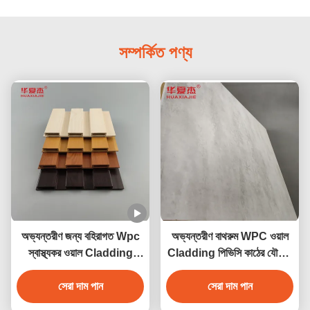
সম্পর্কিত পণ্য
অভ্যন্তরীণ জন্য বহিরাগত Wpc
অভ্যন্তরীণ বাথরুম WPC ওয়াল
স্বাস্থ্যকর ওয়াল Cladding
Cladding পিভিসি কাঠের যৌগিক
আবহাওয়া প্রতিরোধী
cladding
সেরা দাম পান
সেরা দাম পান