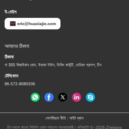
ই-মেইল
eric@huaxiajie.com
আমাদের ঠিকানা
ঠিকানা
না 355 জিয়াউয়ান রোড, উক্যাং টাউন, ডিকিং কাউন্টি, চেচিয়াং প্রদেশ, চীন
টেলিফোন
86-572-8080336
গোপনীয়তা নীতি
|
সাইট ম্যাপ
চীন ভালো মানের পিভিসি ওয়াল প্যানেল সরবরাহকারী। কপিরাইট © -2026 Zhejiang