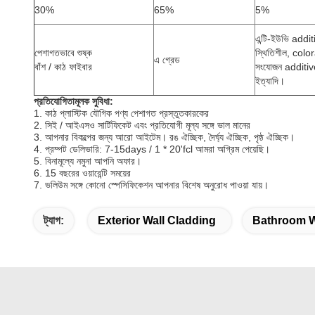
30%
65%
5%
এন্টি-ইউভি addit
পেশাগতভাবে শুষ্ক
স্থিতিশীল, colo
এ গ্রেড
বাঁশ / কাঠ ফাইবার
সংযোজন additive
ইত্যাদি।
প্রতিযোগিতামূলক সুবিধা:
1. কাঠ প্লাস্টিক যৌগিক পণ্য পেশাগত প্রস্তুতকারকের
2. সিই / আইএসও সার্টিফিকেট এবং প্রতিযোগী মূল্য সঙ্গে ভাল মানের
3. আপনার বিকল্পের জন্য আরো আইটেম।
রঙ ঐচ্ছিক, দৈর্ঘ্য ঐচ্ছিক, পৃষ্ঠ ঐচ্ছিক।
4. প্রম্পট ডেলিভারি: 7-15days / 1 * 20'fcl আমরা অগ্রিম পেয়েছি।
5. বিনামূল্যে নমুনা আপনি অফার।
6. 15 বছরের ওয়ারেন্টি সময়ের
7. ভলিউম সঙ্গে কোনো স্পেসিফিকেশন আপনার বিশেষ অনুরোধ পাওয়া যায়।
ট্যাগ:
Exterior Wall Cladding
Bathroom W