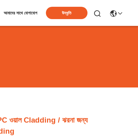
উদ্ধৃতি
আমাদের সাথে যোগাযোগ
 WPC ওয়াল Cladding / ঝরনা জন্য
dding