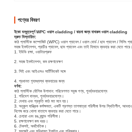
পণ্যের বিবরণ
ইকো বন্ধুত্বপূর্ণ WPC ওয়াল cladding / ঝরনা জন্য বাথরুম ওয়াল cladding
দ্রুত বিস্তারিত:
কাঠ প্লাস্টিক কম্পোজিট (WPC) ওয়াল প্যানেল / ওয়াল বোর্ড / ছাদ প্যানেল / সিলিং প
সহজ ইনস্টলেশন, প্রাচীর প্যানেল, ছাদ প্যানেল এবং তাই হিসাবে ব্যবহার করা যেতে পারে
1. ইউভি রক্ষা, ওয়াটারপ্রুফ
2. সহজ ইনস্টলেশন, কম রক্ষণাবেক্ষণ
3. সিই এবং আইএসও সার্টিফিকেট সঙ্গে
4. প্রধানত গৃহমধ্যস্থ ব্যবহারের জন্য
বর্ণনা:
কাঠ প্লাস্টিক যৌগিক উপাদান: পরিবেশগত সবুজ পণ্য, পুনর্ব্যবহারযোগ্য
1. পরিবেশ বান্ধব, পুনর্ব্যবহারযোগ্য।
2. দেখায় এবং প্রকৃতি কাঠ মত মনে হয়।
3. অনুকূল যান্ত্রিক কর্মক্ষমতা, একটি প্রশস্ত তাপমাত্রা পরিসীমা উপর স্থিতিশীল, আবহাও
বিশেষ করে খোলা বাতাসে ব্যবহার করা যেতে পারে।
4. চেহারা এবং রঙ ব্র্যান্ড পরিসীমা।
5. রক্ষণাবেক্ষণ কম খরচ।
6. টেকসই, অর্থনৈতিক।
7. সহজেই এবং সুবিধামত ইনস্টল এবং পরিষ্কার।