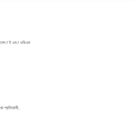
্যানেল / ই এম / ওডিএম
।
য়া প্রতিরোধী,