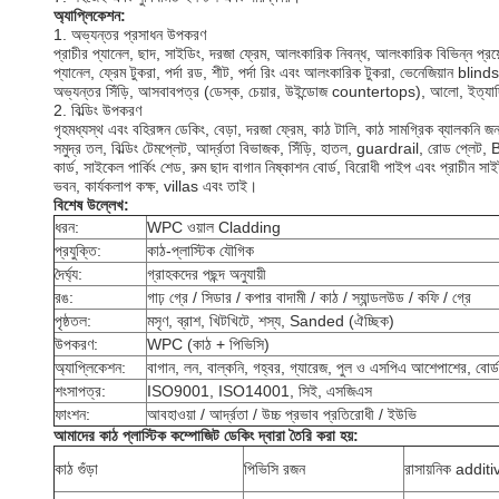
অ্যাপ্লিকেশন:
1. অভ্যন্তর প্রসাধন উপকরণ
প্রাচীর প্যানেল, ছাদ, সাইডিং, দরজা ফ্রেম, আলংকারিক নিবন্ধ, আলংকারিক বিভিন্ন প্রয
প্যানেল, ফ্রেম টুকরা, পর্দা রড, শীট, পর্দা রিং এবং আলংকারিক টুকরা, ভেনেজিয়ান blinds
অভ্যন্তর সিঁড়ি, আসবাবপত্র (ডেস্ক, চেয়ার, উইন্ডোজ countertops), আলো, ইত্যাদ
2. বিল্ডিং উপকরণ
গৃহমধ্যস্থ এবং বহিরঙ্গন ডেকিং, বেড়া, দরজা ফ্রেম, কাঠ টালি, কাঠ সামগ্রিক ব্যালকনি জন
সমুদ্র তল, বিল্ডিং টেমপ্লেট, আর্দ্রতা বিভাজক, সিঁড়ি, হাতল, guardrail, রোড প্লেট
কার্ড, সাইকেল পার্কিং শেড, রুম ছাদ বাগান নিষ্কাশন বোর্ড, বিরোধী পাইপ এবং প্রাচীন সা
ভবন, কার্যকলাপ কক্ষ, villas এবং তাই।
বিশেষ উল্লেখ:
ধরন:
WPC ওয়াল Cladding
প্রযুক্তি:
কাঠ-প্লাস্টিক যৌগিক
দৈর্ঘ্য:
গ্রাহকদের পছন্দ অনুযায়ী
রঙ:
গাঢ় গ্রে / সিডার / কপার বাদামী / কাঠ / স্যান্ডলউড / কফি / গ্রে
পৃষ্ঠতল:
মসৃণ, ব্রাশ, খিটখিটে, শস্য, Sanded (ঐচ্ছিক)
উপকরণ:
WPC (কাঠ + পিভিসি)
অ্যাপ্লিকেশন:
বাগান, লন, বাল্কনি, গহ্বর, গ্যারেজ, পুল ও এসপিএ আশেপাশের, বোর্
শংসাপত্র:
ISO9001, ISO14001, সিই, এসজিএস
ফাংশন:
আবহাওয়া / আর্দ্রতা / উচ্চ প্রভাব প্রতিরোধী / ইউভি
আমাদের কাঠ প্লাস্টিক কম্পোজিট ডেকিং দ্বারা তৈরি করা হয়:
কাঠ গুঁড়া
পিভিসি রজন
রাসায়নিক addit