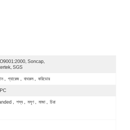
O9001:2000, Soncap, 
tertek, SGS
ান ,  গ্যারেজ ,  বাথরুম ,  করিডোর
PC
nded ,  শস্য ,  মসৃণ ,  মাজা ,  চিরা