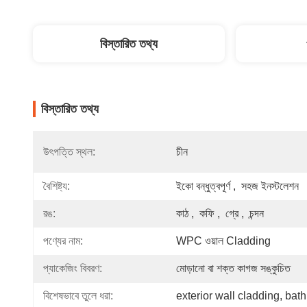
বিস্তারিত তথ্য
বিস্তারিত তথ্য
উৎপত্তি স্থল:
চীন
বৈশিষ্ট্য:
ইকো বন্ধুত্বপূর্ণ ,  সহজ ইনস্টলেশন
রঙ:
কাঠ ,  কফি ,  গ্রে ,  চন্দন
পণ্যের নাম:
WPC ওয়াল Cladding
প্যাকেজিং বিবরণ:
মোড়ানো বা শক্ত কাগজ সঙ্কুচিত
বিশেষভাবে তুলে ধরা:
exterior wall cladding
, 
bath