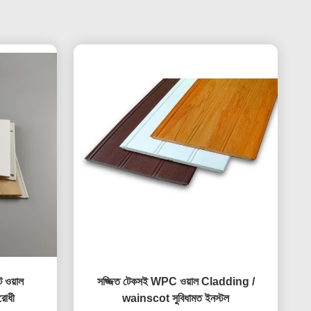
 ওয়াল
সজ্জিত টেকসই WPC ওয়াল Cladding /
রোধী
wainscot সুবিধামত ইনস্টল