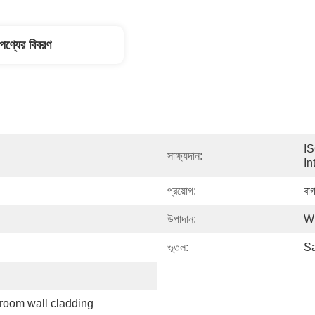
পণ্যের বিবরণ
IS
সাক্ষ্যদান:
In
প্রয়োগ:
বাগ
উপাদান:
W
ভূতল:
Sa
room wall cladding