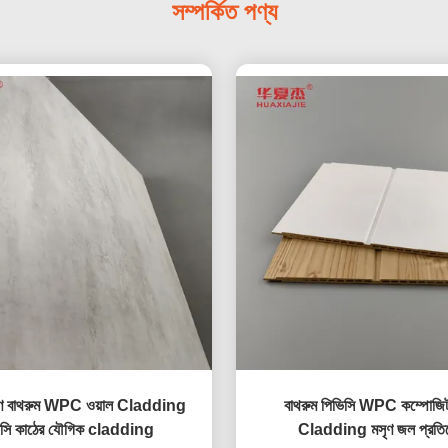
সম্পর্কিত পণ্য
ীণ বাথরুম WPC ওয়াল Cladding
বাথরুম পিভিসি WPC কম্পোজিট
িসি কাঠের যৌগিক cladding
Cladding মসৃণ জল প্রতি