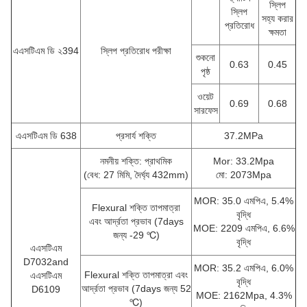
স্লিপ
স্লিপ
সহ্য করার
প্রতিরোধ
ক্ষমতা
এএসটিএম ডি ২394
স্লিপ প্রতিরোধ পরীক্ষা
শুকনো
0.63
0.45
পৃষ্ঠ
ওয়েট
0.69
0.68
সারফেস
এএসটিএম ডি 638
প্রসার্য শক্তি
37.2MPa
নমনীয় শক্তি: প্রাথমিক
Mor: 33.2Mpa
(বেধ: 27 মিমি, দৈর্ঘ্য 432mm)
মো: 2073Mpa
MOR: 35.0 এমপিএ, 5.4%
Flexural শক্তি তাপমাত্রা
বৃদ্ধি
এবং আর্দ্রতা প্রভাব (7days
MOE: 2209 এমপিএ, 6.6%
জন্য -29 ℃)
বৃদ্ধি
এএসটিএম
D7032and
MOR: 35.2 এমপিএ, 6.0%
Flexural শক্তি তাপমাত্রা এবং
এএসটিএম
বৃদ্ধি
আর্দ্রতা প্রভাব (7days জন্য 52
D6109
MOE: 2162Mpa, 4.3%
℃)