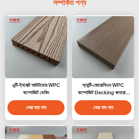
সম্পর্কিত পণ্য
এন্টি-ইনসেক্ট আউটডোর WPC
অ্যান্টি-কোরোসিওন WPC
কম্পোজিট ডেকিং
কম্পোজিট Decking জলরোধী
বহিরঙ্গন বাগান মেঝে
সেরা দাম পান
সেরা দাম পান