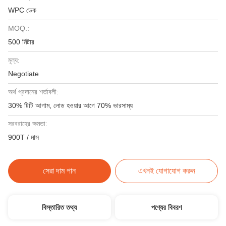
WPC ডেক
MOQ.:
500 মিটার
মূল্য:
Negotiate
অর্থ প্রদানের শর্তাবলী:
30% টিটি আগাম, লোড হওয়ার আগে 70% ভারসাম্য
সরবরাহের ক্ষমতা:
900T / মাস
সেরা দাম পান
এখনই যোগাযোগ করুন
বিস্তারিত তথ্য
পণ্যের বিবরণ