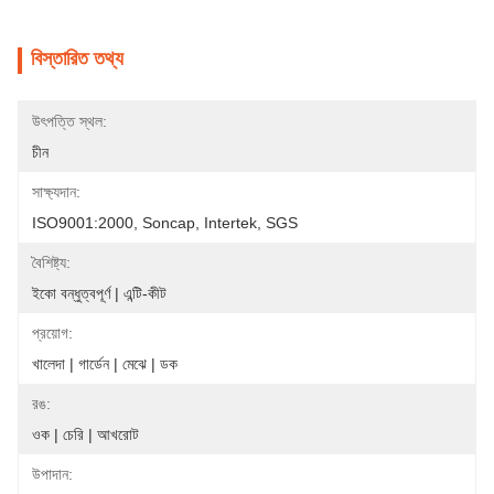
বিস্তারিত তথ্য
উৎপত্তি স্থল:
চীন
সাক্ষ্যদান:
ISO9001:2000, Soncap, Intertek, SGS
বৈশিষ্ট্য:
ইকো বন্ধুত্বপূর্ণ | এন্টি-কীট
প্রয়োগ:
খালেদা | গার্ডেন | মেঝে | ডক
রঙ:
ওক | চেরি | আখরোট
উপাদান: