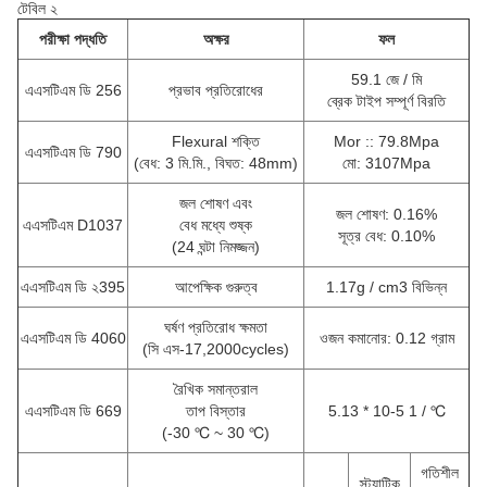
টেবিল ২
পরীক্ষা পদ্ধতি
অক্ষর
ফল
59.1 জে / মি
এএসটিএম ডি 256
প্রভাব প্রতিরোধের
ব্রেক টাইপ সম্পূর্ণ বিরতি
Flexural শক্তি
Mor :: 79.8Mpa
এএসটিএম ডি 790
(বেধ: 3 মি.মি., বিঘত: 48mm)
মো: 3107Mpa
জল শোষণ এবং
জল শোষণ: 0.16%
এএসটিএম D1037
বেধ মধ্যে শুষ্ক
সূত্র বেধ: 0.10%
(24 ঘন্টা নিমজ্জন)
এএসটিএম ডি ২395
আপেক্ষিক গুরুত্ব
1.17g / cm3 বিভিন্ন
ঘর্ষণ প্রতিরোধ ক্ষমতা
এএসটিএম ডি 4060
ওজন কমানোর: 0.12 গ্রাম
(সি এস-17,2000cycles)
রৈখিক সমান্তরাল
এএসটিএম ডি 669
তাপ বিস্তার
5.13 * 10-5 1 / ℃
(-30 ℃ ~ 30 ℃)
গতিশীল
স্ট্যাটিক