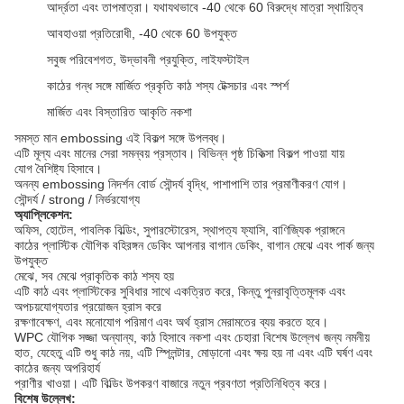
আর্দ্রতা এবং তাপমাত্রা। যথাযথভাবে -40 থেকে 60 বিরুদ্ধে মাত্রা স্থায়িত্ব
আবহাওয়া প্রতিরোধী, -40 থেকে 60 উপযুক্ত
সবুজ পরিবেশগত, উদ্ভাবনী প্রযুক্তি, লাইফস্টাইল
কাঠের গন্ধ সঙ্গে মার্জিত প্রকৃতি কাঠ শস্য টেক্সচার এবং স্পর্শ
মার্জিত এবং বিস্তারিত আকৃতি নকশা
সমস্ত মান embossing এই বিকল্প সঙ্গে উপলব্ধ।
এটি মূল্য এবং মানের সেরা সমন্বয় প্রস্তাব।
বিভিন্ন পৃষ্ঠ চিকিত্সা বিকল্প পাওয়া যায়
যোগ বৈশিষ্ট্য হিসাবে।
অনন্য embossing নিদর্শন বোর্ড সৌন্দর্য বৃদ্ধি, পাশাপাশি তার প্রমাণীকরণ যোগ।
সৌন্দর্য / strong / নির্ভরযোগ্য
অ্যাপ্লিকেশন:
অফিস, হোটেল, পাবলিক বিল্ডিং, সুপারস্টোরেস, স্থাপত্য ফ্যাসি, বাণিজ্যিক প্রাঙ্গনে
কাঠের প্লাস্টিক যৌগিক বহিরঙ্গন ডেকিং আপনার বাগান ডেকিং, বাগান মেঝে এবং পার্ক জন্য
উপযুক্ত
মেঝে, সব মেঝে প্রাকৃতিক কাঠ শস্য হয়
এটি কাঠ এবং প্লাস্টিকের সুবিধার সাথে একত্রিত করে, কিন্তু পুনরাবৃত্তিমূলক এবং
অপচয়যোগ্যতার প্রয়োজন হ্রাস করে
রক্ষণাবেক্ষণ, এবং মনোযোগ পরিমাণ এবং অর্থ হ্রাস মেরামতের ব্যয় করতে হবে।
WPC যৌগিক সজ্জা অন্যান্য, কাঠ হিসাবে নকশা এবং চেহারা বিশেষ উল্লেখ জন্য নমনীয়
হাত, যেহেতু এটি শুধু কাঠ নয়, এটি স্প্লিন্টার, মোড়ানো এবং ক্ষয় হয় না এবং এটি ঘর্ষণ এবং
কাঠের জন্য অপরিহার্য
প্রাণীর খাওয়া।
এটি বিল্ডিং উপকরণ বাজারে নতুন প্রবণতা প্রতিনিধিত্ব করে।
বিশেষ উল্লেখ: