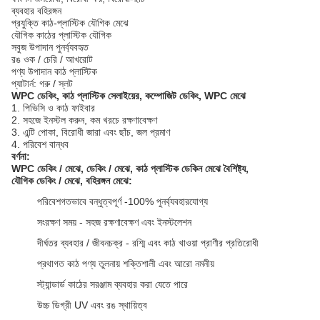
ব্যবহার বহিরঙ্গন
প্রযুক্তি কাঠ-প্লাস্টিক যৌগিক মেঝে
যৌগিক কাঠের প্লাস্টিক যৌগিক
সবুজ উপাদান পুনর্ব্যবহৃত
রঙ ওক / চেরি / আখরোট
পণ্য উপাদান কাঠ প্লাস্টিক
প্যাটার্ন: গরু / স্লট
WPC ডেকিং, কাঠ প্লাস্টিক সেলাইয়ের, কম্পোজিট ডেকিং, WPC মেঝে
1. পিভিসি ও কাঠ ফাইবার
2. সহজে ইনস্টল করুন, কম খরচে রক্ষণাবেক্ষণ
3. এন্টি পোকা, বিরোধী জারা এবং ছাঁচ, জল প্রমাণ
4. পরিবেশ বান্ধব
বর্ণনা:
WPC ডেকিং / মেঝে, ডেকিং / মেঝে, কাঠ প্লাস্টিক ডেকিন
মেঝে বৈশিষ্ট্য,
যৌগিক
ডেকিং /
মেঝে, বহিরঙ্গন মেঝে:
পরিবেশগতভাবে বন্ধুত্বপূর্ণ -100% পুনর্ব্যবহারযোগ্য
সংরক্ষণ সময় - সহজ রক্ষণাবেক্ষণ এবং ইনস্টলেশন
দীর্ঘতর ব্যবহার / জীবনচক্র - রশ্মি এবং কাঠ খাওয়া প্রাণীর প্রতিরোধী
প্রথাগত কাঠ পণ্য তুলনায় শক্তিশালী এবং আরো নমনীয়
স্ট্যান্ডার্ড কাঠের সরঞ্জাম ব্যবহার করা যেতে পারে
উচ্চ ডিগ্রী UV এবং রঙ স্থায়িত্ব