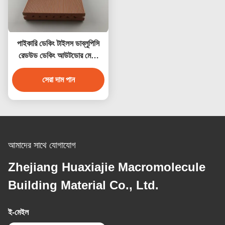
পাইকারি ডেকিং টাইলস ডাব্লুপিসি
রেডউড ডেকিং আউটডোর মেঝে
সজ্জা
সেরা দাম পান
আমাদের সাথে যোগাযোগ
Zhejiang Huaxiajie Macromolecule
Building Material Co., Ltd.
ই-মেইল