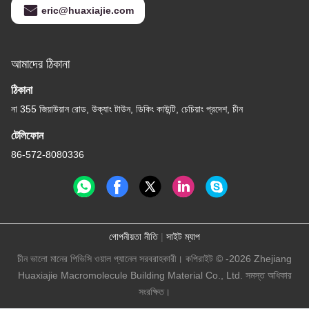
eric@huaxiajie.com
আমাদের ঠিকানা
ঠিকানা
না 355 জিয়াউয়ান রোড, উক্যাং টাউন, ডিকিং কাউন্টি, চেচিয়াং প্রদেশ, চীন
টেলিফোন
86-572-8080336
গোপনীয়তা নীতি
|
সাইট ম্যাপ
চীন ভালো মানের পিভিসি ওয়াল প্যানেল সরবরাহকারী। কপিরাইট © -2026 Zhejiang
Huaxiajie Macromolecule Building Material Co., Ltd. সমস্ত অধিকার
সংরক্ষিত।