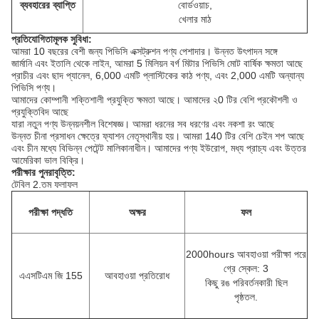
ব্যবহারের ব্যাপ্তি
বোর্ডওয়াচ,
খেলার মাঠ
প্রতিযোগিতামূলক সুবিধা:
আমরা 10 বছরের বেশী জন্য পিভিসি এক্সট্রুশন পণ্য পেশাদার।
উন্নত উৎপাদন সঙ্গে
জার্মানি এবং ইতালি থেকে লাইন, আমরা 5 মিলিয়ন বর্গ মিটার পিভিসি মোট বার্ষিক ক্ষমতা আছে
প্রাচীর এবং ছাদ প্যানেল, 6,000 এমটি প্লাস্টিকের কাঠ পণ্য, এবং 2,000 এমটি অন্যান্য
পিভিসি পণ্য।
আমাদের কোম্পানী শক্তিশালী প্রযুক্তি ক্ষমতা আছে।
আমাদের ২0 টির বেশি প্রকৌশলী ও
প্রযুক্তিবিদ আছে
যারা নতুন পণ্য উন্নয়নশীল বিশেষজ্ঞ।
আমরা ধরনের সব ধরণের এবং নকশা রং আছে
উন্নত চীনা প্রসাধন ক্ষেত্রে ফ্যাশন নেতৃস্থানীয় হয়।
আমরা 140 টির বেশি চেইন শপ আছে
এবং চীন মধ্যে বিভিন্ন পেটেন্ট মালিকানাধীন।
আমাদের পণ্য ইউরোপ, মধ্য প্রাচ্য এবং উত্তর
আমেরিকা ভাল বিক্রি।
পরীক্ষার পুনরাবৃত্তি:
টেবিল 2.তম ফলাফল
পরীক্ষা পদ্ধতি
অক্ষর
ফল
2000hours আবহাওয়া পরীক্ষা পরে
গ্রে স্কেল: 3
এএসটিএম জি 155
আবহাওয়া প্রতিরোধ
কিছু রঙ পরিবর্তনকারী ছিল
পৃষ্ঠতল.