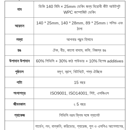
ডিকি 140 মিমি × 25mm ডেকিং জন্য বিরোধী কীট আউটপুট
নাম
WPC কম্পোজিট ডেকিং
140 * 25mm, 140 * 28mm, 89 * 25mm।
সলিড এবং
আয়তন
ঠালা
লম্বা
আপনার পছন্দ হিসাবে
রঙ
টেক, বীচ, কালো বাদাম, কফি, নিজস্ব রঙ
উপাদান উপাদান
60% পিভিসি + 30% কাঠ পাউডার + 10% বিশেষ additives
পৃষ্ঠতল
মসৃণ, ব্রাশ, খিটখিটে, শস্য ঐচ্ছিক
পাটা
15 বছর
শংসাপত্র
ISO9001, ISO14001, সিই, এসজিএস
জীবনকাল
২ 5 বছর
প্যাকেজ
পিভিসি নরম ফ্লিম সঙ্গে প্যালেট
গার্ডেন, লন, বাল্কনি, করিডোর, গ্যারেজ, পুল ও এসপিএ আশেপাশের,