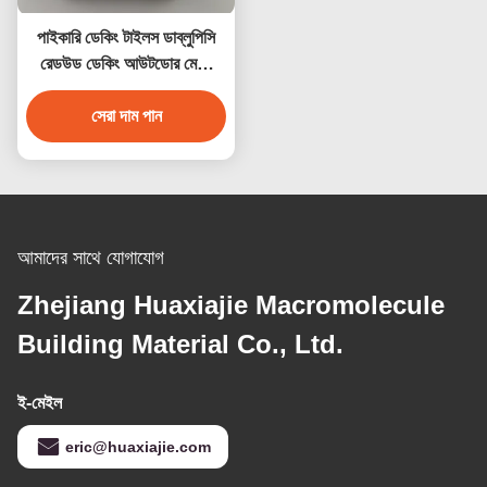
পাইকারি ডেকিং টাইলস ডাব্লুপিসি
রেডউড ডেকিং আউটডোর মেঝে
সজ্জা
সেরা দাম পান
আমাদের সাথে যোগাযোগ
Zhejiang Huaxiajie Macromolecule
Building Material Co., Ltd.
ই-মেইল
eric@huaxiajie.com