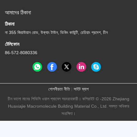
আমাদের ঠিকানা
ঠিকানা
না 355 জিয়াউয়ান রোড, উক্যাং টাউন, ডিকিং কাউন্টি, চেচিয়াং প্রদেশ, চীন
টেলিফোন
86-572-8080336
গোপনীয়তা নীতি
|
সাইট ম্যাপ
চীন ভালো মানের পিভিসি ওয়াল প্যানেল সরবরাহকারী। কপিরাইট © -2026 Zhejiang
Huaxiajie Macromolecule Building Material Co., Ltd. সমস্ত অধিকার
সংরক্ষিত।