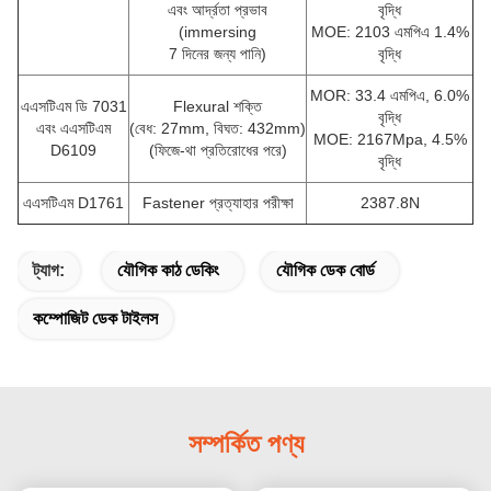
এবং আর্দ্রতা প্রভাব
বৃদ্ধি
(immersing
MOE: 2103 এমপিএ 1.4%
7 দিনের জন্য পানি)
বৃদ্ধি
MOR: 33.4 এমপিএ, 6.0%
এএসটিএম ডি 7031
Flexural শক্তি
বৃদ্ধি
এবং এএসটিএম
(বেধ: 27mm, বিঘত: 432mm)
MOE: 2167Mpa, 4.5%
D6109
(ফিজে-থা প্রতিরোধের পরে)
বৃদ্ধি
এএসটিএম D1761
Fastener প্রত্যাহার পরীক্ষা
2387.8N
ট্যাগ:
যৌগিক কাঠ ডেকিং
যৌগিক ডেক বোর্ড
কম্পোজিট ডেক টাইলস
সম্পর্কিত পণ্য