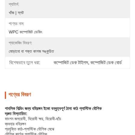
প্যাটার্ন:
খাঁজ | স্লট
পণ্যের নাম:
WPC কম্পোজিট ডেকিং
প্যাকেজিং বিবরণ:
মোড়ানো বা শক্ত কাগজ সঙ্কুচিত
বিশেষভাবে তুলে ধরা:
কম্পোজিট ডেক টাইলস
, 
কম্পোজিট ডেক বোর্ড
পণ্যের বিবরণ
পাবলিক বিল্ডিং জন্য বহিরঙ্গন ইকো বন্ধুত্বপূর্ণ ঠালা কাঠ প্লাস্টিক যৌগিক
দ্রুত বিস্তারিত:
ফাংশন জলরোধী, বিরোধী ক্ষয়, বিরোধী-ছাঁচ
ব্যবহার বহিরঙ্গন
প্রযুক্তি কাঠ-প্লাস্টিক যৌগিক মেঝে
যৌগিক কাঠের প্লাস্টিক যৌগিক