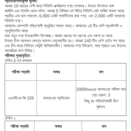
প্রতিযোগিতামূলক সুবিধা:
আমরা 10 বছরের বেশী জন্য পিভিসি এক্সট্রুশন পণ্য পেশাদার।
উন্নত উৎপাদন সঙ্গে
জার্মানি এবং ইতালি থেকে লাইন, আমরা 5 মিলিয়ন বর্গ মিটার পিভিসি মোট বার্ষিক ক্ষমতা আছে
প্রাচীর এবং ছাদ প্যানেল, 6,000 এমটি প্লাস্টিকের কাঠ পণ্য, এবং 2,000 এমটি অন্যান্য
পিভিসি পণ্য।
আমাদের কোম্পানী শক্তিশালী প্রযুক্তি ক্ষমতা আছে।
আমাদের ২0 টির বেশি প্রকৌশলী ও
প্রযুক্তিবিদ আছে
যারা নতুন পণ্য উন্নয়নশীল বিশেষজ্ঞ।
আমরা ধরনের সব ধরণের এবং নকশা রং আছে
উন্নত চীনা প্রসাধন ক্ষেত্রে ফ্যাশন নেতৃস্থানীয় হয়।
আমরা 140 টির বেশি চেইন শপ আছে
এবং চীন মধ্যে বিভিন্ন পেটেন্ট মালিকানাধীন।
আমাদের পণ্য ইউরোপ, মধ্য প্রাচ্য এবং উত্তর
আমেরিকা ভাল বিক্রি।
পরীক্ষার পুনরাবৃত্তি:
টেবিল 2.তম ফলাফল
পরীক্ষা পদ্ধতি
অক্ষর
ফল
2000hours আবহাওয়া পরীক্ষা পরে
গ্রে স্কেল: 3
এএসটিএম জি 155
আবহাওয়া প্রতিরোধ
কিছু রঙ পরিবর্তনকারী ছিল
পৃষ্ঠতল.
টেবিল ২
পরীক্ষা পদ্ধতি
অক্ষর
ফল