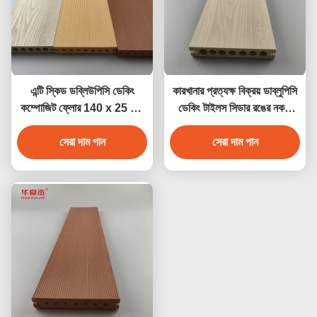
এন্টি স্কিড ডব্লিউপিসি ডেকিং
কারখানার প্রত্যক্ষ বিক্রয় ডাব্লুপিসি
কম্পোজিট ফ্লোর 140 x 25 মিমি
ডেকিং টাইলস সিডার রঙের নকশা
বাদামী কফি ধূসর সেগুন কাঠের রঙ
ডাব্লুপিসি জলরোধী টেকসই ডেকিং
সেরা দাম পান
সেরা দাম পান
আউটডোর