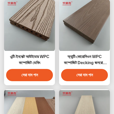
এন্টি-ইনসেক্ট আউটডোর WPC
অ্যান্টি-কোরোসিওন WPC
কম্পোজিট ডেকিং
কম্পোজিট Decking জলরোধী
বহিরঙ্গন বাগান মেঝে
সেরা দাম পান
সেরা দাম পান