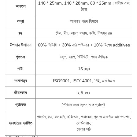
140 * 25mm, 140 * 28mm, 89 * 25mm।
সলিড এবং
আয়তন
ঠালা
লম্বা
আপনার পছন্দ হিসাবে
রঙ
টেক, বীচ, কালো বাদাম, কফি, নিজস্ব রঙ
উপাদান উপাদান
60% পিভিসি + 30% কাঠ পাউডার + 10% বিশেষ additives
পৃষ্ঠতল
মসৃণ, ব্রাশ, খিটখিটে, শস্য ঐচ্ছিক
পাটা
15 বছর
শংসাপত্র
ISO9001, ISO14001, সিই, এসজিএস
জীবনকাল
২ 5 বছর
প্যাকেজ
পিভিসি নরম ফ্লিম সঙ্গে প্যালেট
গার্ডেন, লন, বাল্কনি, করিডোর, গ্যারেজ, পুল ও এসপিএ আশেপাশের,
ব্যবহারের ব্যাপ্তি
বোর্ডওয়াচ,
খেলার মাঠ