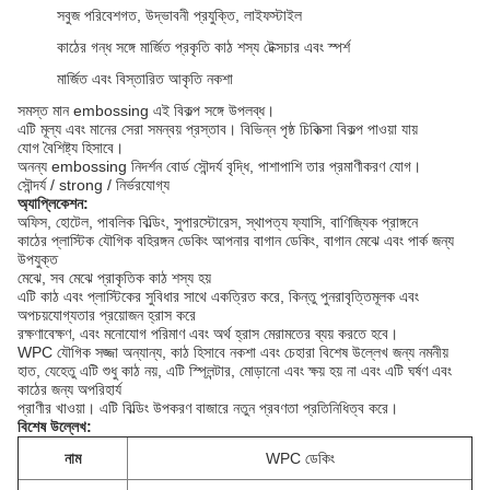
সবুজ পরিবেশগত, উদ্ভাবনী প্রযুক্তি, লাইফস্টাইল
কাঠের গন্ধ সঙ্গে মার্জিত প্রকৃতি কাঠ শস্য টেক্সচার এবং স্পর্শ
মার্জিত এবং বিস্তারিত আকৃতি নকশা
সমস্ত মান embossing এই বিকল্প সঙ্গে উপলব্ধ।
এটি মূল্য এবং মানের সেরা সমন্বয় প্রস্তাব।
বিভিন্ন পৃষ্ঠ চিকিত্সা বিকল্প পাওয়া যায়
যোগ বৈশিষ্ট্য হিসাবে।
অনন্য embossing নিদর্শন বোর্ড সৌন্দর্য বৃদ্ধি, পাশাপাশি তার প্রমাণীকরণ যোগ।
সৌন্দর্য / strong / নির্ভরযোগ্য
অ্যাপ্লিকেশন:
অফিস, হোটেল, পাবলিক বিল্ডিং, সুপারস্টোরেস, স্থাপত্য ফ্যাসি, বাণিজ্যিক প্রাঙ্গনে
কাঠের প্লাস্টিক যৌগিক বহিরঙ্গন ডেকিং আপনার বাগান ডেকিং, বাগান মেঝে এবং পার্ক জন্য
উপযুক্ত
মেঝে, সব মেঝে প্রাকৃতিক কাঠ শস্য হয়
এটি কাঠ এবং প্লাস্টিকের সুবিধার সাথে একত্রিত করে, কিন্তু পুনরাবৃত্তিমূলক এবং
অপচয়যোগ্যতার প্রয়োজন হ্রাস করে
রক্ষণাবেক্ষণ, এবং মনোযোগ পরিমাণ এবং অর্থ হ্রাস মেরামতের ব্যয় করতে হবে।
WPC যৌগিক সজ্জা অন্যান্য, কাঠ হিসাবে নকশা এবং চেহারা বিশেষ উল্লেখ জন্য নমনীয়
হাত, যেহেতু এটি শুধু কাঠ নয়, এটি স্প্লিন্টার, মোড়ানো এবং ক্ষয় হয় না এবং এটি ঘর্ষণ এবং
কাঠের জন্য অপরিহার্য
প্রাণীর খাওয়া।
এটি বিল্ডিং উপকরণ বাজারে নতুন প্রবণতা প্রতিনিধিত্ব করে।
বিশেষ উল্লেখ:
নাম
WPC ডেকিং