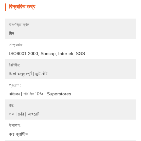
বিস্তারিত তথ্য
উৎপত্তি স্থল:
চীন
সাক্ষ্যদান:
ISO9001:2000, Soncap, Intertek, SGS
বৈশিষ্ট্য:
ইকো বন্ধুত্বপূর্ণ | এন্টি-কীট
প্রয়োগ:
বহিরঙ্গন | পাবলিক বিল্ডিং | Superstores
রঙ:
ওক | চেরি | আখরোট
উপাদান:
কাঠ প্লাস্টিক