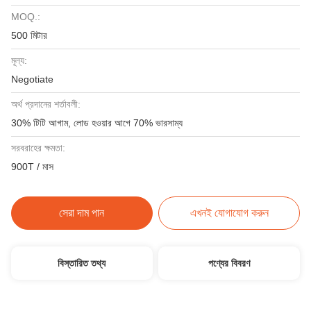
MOQ.:
500 মিটার
মূল্য:
Negotiate
অর্থ প্রদানের শর্তাবলী:
30% টিটি আগাম, লোড হওয়ার আগে 70% ভারসাম্য
সরবরাহের ক্ষমতা:
900T / মাস
সেরা দাম পান
এখনই যোগাযোগ করুন
বিস্তারিত তথ্য
পণ্যের বিবরণ