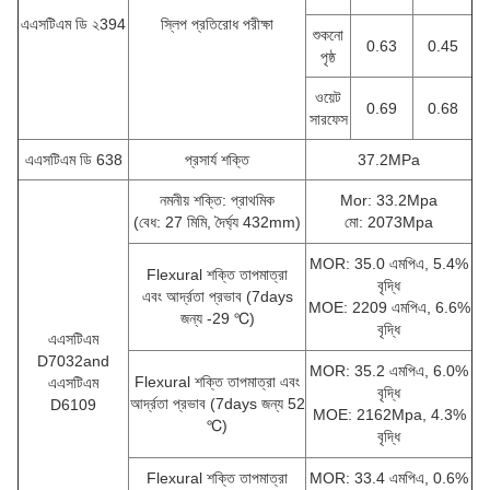
এএসটিএম ডি ২394
স্লিপ প্রতিরোধ পরীক্ষা
শুকনো
0.63
0.45
পৃষ্ঠ
ওয়েট
0.69
0.68
সারফেস
এএসটিএম ডি 638
প্রসার্য শক্তি
37.2MPa
নমনীয় শক্তি: প্রাথমিক
Mor: 33.2Mpa
(বেধ: 27 মিমি, দৈর্ঘ্য 432mm)
মো: 2073Mpa
MOR: 35.0 এমপিএ, 5.4%
Flexural শক্তি তাপমাত্রা
বৃদ্ধি
এবং আর্দ্রতা প্রভাব (7days
MOE: 2209 এমপিএ, 6.6%
জন্য -29 ℃)
বৃদ্ধি
এএসটিএম
D7032and
MOR: 35.2 এমপিএ, 6.0%
Flexural শক্তি তাপমাত্রা এবং
এএসটিএম
বৃদ্ধি
আর্দ্রতা প্রভাব (7days জন্য 52
D6109
MOE: 2162Mpa, 4.3%
℃)
বৃদ্ধি
Flexural শক্তি তাপমাত্রা
MOR: 33.4 এমপিএ, 0.6%