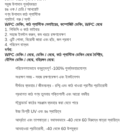
সবুজ উপাদান পুনর্ব্যবহৃত
রঙ ওক / চেরি / আখরোট
পণ্য উপাদান কাঠ প্লাস্টিক
প্যাটার্ন: গরু / স্লট
WPC ডেকিং, কাঠ প্লাস্টিক সেলাইয়ের, কম্পোজিট ডেকিং, WPC মেঝে
1. পিভিসি ও কাঠ ফাইবার
2. সহজে ইনস্টল করুন, কম খরচে রক্ষণাবেক্ষণ
3. এন্টি পোকা, বিরোধী জারা এবং ছাঁচ, জল প্রমাণ
4. পরিবেশ বান্ধব
বর্ণনা:
WPC ডেকিং / মেঝে, ডেকিং / মেঝে, কাঠ প্লাস্টিক ডেকিন
মেঝে বৈশিষ্ট্য,
যৌগিক
ডেকিং /
মেঝে, বহিরঙ্গন মেঝে:
পরিবেশগতভাবে বন্ধুত্বপূর্ণ -100% পুনর্ব্যবহারযোগ্য
সংরক্ষণ সময় - সহজ রক্ষণাবেক্ষণ এবং ইনস্টলেশন
দীর্ঘতর ব্যবহার / জীবনচক্র - রশ্মি এবং কাঠ খাওয়া প্রাণীর প্রতিরোধী
প্রথাগত কাঠ পণ্য তুলনায় শক্তিশালী এবং আরো নমনীয়
স্ট্যান্ডার্ড কাঠের সরঞ্জাম ব্যবহার করা যেতে পারে
উচ্চ ডিগ্রী UV এবং রঙ স্থায়িত্ব
আর্দ্রতা এবং তাপমাত্রা। যথাযথভাবে -40 থেকে 60 বিরুদ্ধে মাত্রা স্থায়িত্ব
আবহাওয়া প্রতিরোধী, -40 থেকে 60 উপযুক্ত