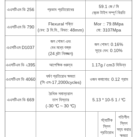
59.1 জে / মি
এএসটিএম ডি 256
প্রভাব প্রতিরোধের
ব্রেক টাইপ সম্পূর্ণ বিরতি
Flexural শক্তি
Mor :: 79.8Mpa
এএসটিএম ডি 790
(বেধ: 3 মি.মি., বিঘত: 48mm)
মো: 3107Mpa
জল শোষণ এবং
জল শোষণ: 0.16%
এএসটিএম D1037
বেধ মধ্যে শুষ্ক
সূত্র বেধ: 0.10%
(24 ঘন্টা নিমজ্জন)
এএসটিএম ডি ২395
আপেক্ষিক গুরুত্ব
1.17g / cm3 বিভিন্ন
ঘর্ষণ প্রতিরোধ ক্ষমতা
এএসটিএম ডি 4060
ওজন কমানোর: 0.12 গ্রাম
(সি এস-17,2000cycles)
রৈখিক সমান্তরাল
এএসটিএম ডি 669
তাপ বিস্তার
5.13 * 10-5 1 / ℃
(-30 ℃ ~ 30 ℃)
গতিশীল
স্ট্যাটিক
স্লিপ
স্লিপ
সহ্য করার
প্রতিরোধ
ক্ষমতা