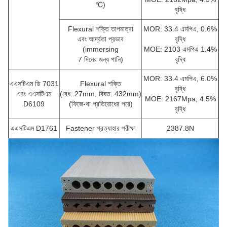
℃)
বৃদ্ধি
Flexural শক্তি তাপমাত্রা
MOR: 33.4 এমপিএ, 0.6%
এবং আর্দ্রতা প্রভাব
বৃদ্ধি
(immersing
MOE: 2103 এমপিএ 1.4%
7 দিনের জন্য পানি)
বৃদ্ধি
MOR: 33.4 এমপিএ, 6.0%
এএসটিএম ডি 7031
Flexural শক্তি
বৃদ্ধি
এবং এএসটিএম
(বেধ: 27mm, বিঘত: 432mm)
MOE: 2167Mpa, 4.5%
D6109
(ফিজে-থা প্রতিরোধের পরে)
বৃদ্ধি
এএসটিএম D1761
Fastener প্রত্যাহার পরীক্ষা
2387.8N