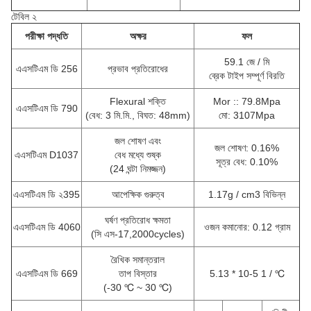
টেবিল ২
পরীক্ষা পদ্ধতি
অক্ষর
ফল
59.1 জে / মি
এএসটিএম ডি 256
প্রভাব প্রতিরোধের
ব্রেক টাইপ সম্পূর্ণ বিরতি
Flexural শক্তি
Mor :: 79.8Mpa
এএসটিএম ডি 790
(বেধ: 3 মি.মি., বিঘত: 48mm)
মো: 3107Mpa
জল শোষণ এবং
জল শোষণ: 0.16%
এএসটিএম D1037
বেধ মধ্যে শুষ্ক
সূত্র বেধ: 0.10%
(24 ঘন্টা নিমজ্জন)
এএসটিএম ডি ২395
আপেক্ষিক গুরুত্ব
1.17g / cm3 বিভিন্ন
ঘর্ষণ প্রতিরোধ ক্ষমতা
এএসটিএম ডি 4060
ওজন কমানোর: 0.12 গ্রাম
(সি এস-17,2000cycles)
রৈখিক সমান্তরাল
এএসটিএম ডি 669
তাপ বিস্তার
5.13 * 10-5 1 / ℃
(-30 ℃ ~ 30 ℃)