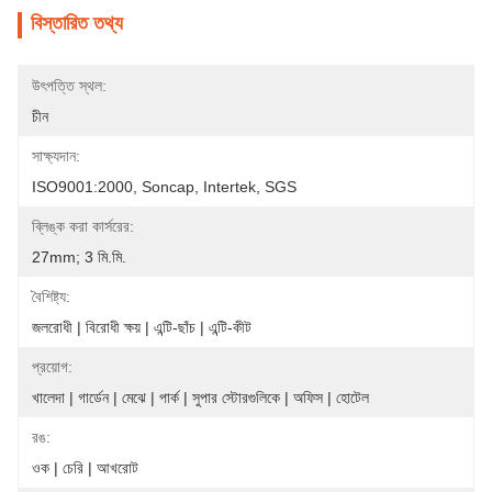
বিস্তারিত তথ্য
উৎপত্তি স্থল:
চীন
সাক্ষ্যদান:
ISO9001:2000, Soncap, Intertek, SGS
ব্লিঙ্ক করা কার্সরের:
27mm; 3 মি.মি.
বৈশিষ্ট্য:
জলরোধী | বিরোধী ক্ষয় | এন্টি-ছাঁচ | এন্টি-কীট
প্রয়োগ:
খালেদা | গার্ডেন | মেঝে | পার্ক | সুপার স্টোরগুলিকে | অফিস | হোটেল
রঙ:
ওক | চেরি | আখরোট