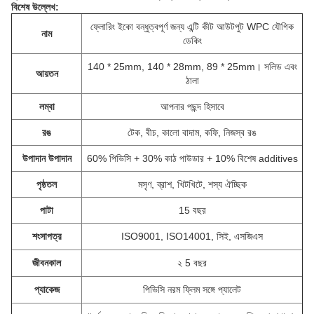
বিশেষ উল্লেখ:
ফ্লোরিং ইকো বন্ধুত্বপূর্ণ জন্য এন্টি কীট আউটপুট WPC যৌগিক
নাম
ডেকিং
140 * 25mm, 140 * 28mm, 89 * 25mm।
সলিড এবং
আয়তন
ঠালা
লম্বা
আপনার পছন্দ হিসাবে
রঙ
টেক, বীচ, কালো বাদাম, কফি, নিজস্ব রঙ
উপাদান উপাদান
60% পিভিসি + 30% কাঠ পাউডার + 10% বিশেষ additives
পৃষ্ঠতল
মসৃণ, ব্রাশ, খিটখিটে, শস্য ঐচ্ছিক
পাটা
15 বছর
শংসাপত্র
ISO9001, ISO14001, সিই, এসজিএস
জীবনকাল
২ 5 বছর
প্যাকেজ
পিভিসি নরম ফ্লিম সঙ্গে প্যালেট