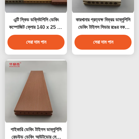
এন্টি স্কিড ডব্লিউপিসি ডেকিং
কারখানার প্রত্যক্ষ বিক্রয় ডাব্লুপিসি
কম্পোজিট ফ্লোর 140 x 25 মিমি
ডেকিং টাইলস সিডার রঙের নকশা
বাদামী কফি ধূসর সেগুন কাঠের রঙ
ডাব্লুপিসি জলরোধী টেকসই ডেকিং
সেরা দাম পান
সেরা দাম পান
আউটডোর
পাইকারি ডেকিং টাইলস ডাব্লুপিসি
রেডউড ডেকিং আউটডোর মেঝে