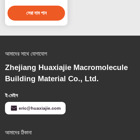
সজ্জা
সেরা দাম পান
আমাদের সাথে যোগাযোগ
Zhejiang Huaxiajie Macromolecule
Building Material Co., Ltd.
ই-মেইল
eric@huaxiajie.com
আমাদের ঠিকানা