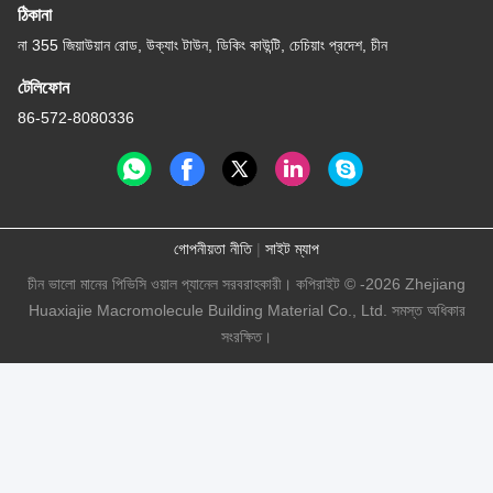
ঠিকানা
না 355 জিয়াউয়ান রোড, উক্যাং টাউন, ডিকিং কাউন্টি, চেচিয়াং প্রদেশ, চীন
টেলিফোন
86-572-8080336
গোপনীয়তা নীতি
|
সাইট ম্যাপ
চীন ভালো মানের পিভিসি ওয়াল প্যানেল সরবরাহকারী। কপিরাইট © -2026 Zhejiang
Huaxiajie Macromolecule Building Material Co., Ltd. সমস্ত অধিকার
সংরক্ষিত।