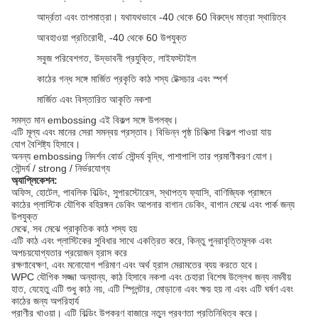
আর্দ্রতা এবং তাপমাত্রা। যথাযথভাবে -40 থেকে 60 বিরুদ্ধে মাত্রা স্থায়িত্ব
আবহাওয়া প্রতিরোধী, -40 থেকে 60 উপযুক্ত
সবুজ পরিবেশগত, উদ্ভাবনী প্রযুক্তি, লাইফস্টাইল
কাঠের গন্ধ সঙ্গে মার্জিত প্রকৃতি কাঠ শস্য টেক্সচার এবং স্পর্শ
মার্জিত এবং বিস্তারিত আকৃতি নকশা
সমস্ত মান embossing এই বিকল্প সঙ্গে উপলব্ধ।
এটি মূল্য এবং মানের সেরা সমন্বয় প্রস্তাব।
বিভিন্ন পৃষ্ঠ চিকিত্সা বিকল্প পাওয়া যায়
যোগ বৈশিষ্ট্য হিসাবে।
অনন্য embossing নিদর্শন বোর্ড সৌন্দর্য বৃদ্ধি, পাশাপাশি তার প্রমাণীকরণ যোগ।
সৌন্দর্য / strong / নির্ভরযোগ্য
অ্যাপ্লিকেশন:
অফিস, হোটেল, পাবলিক বিল্ডিং, সুপারস্টোরেস, স্থাপত্য ফ্যাসি, বাণিজ্যিক প্রাঙ্গনে
কাঠের প্লাস্টিক যৌগিক বহিরঙ্গন ডেকিং আপনার বাগান ডেকিং, বাগান মেঝে এবং পার্ক জন্য
উপযুক্ত
মেঝে, সব মেঝে প্রাকৃতিক কাঠ শস্য হয়
এটি কাঠ এবং প্লাস্টিকের সুবিধার সাথে একত্রিত করে, কিন্তু পুনরাবৃত্তিমূলক এবং
অপচয়যোগ্যতার প্রয়োজন হ্রাস করে
রক্ষণাবেক্ষণ, এবং মনোযোগ পরিমাণ এবং অর্থ হ্রাস মেরামতের ব্যয় করতে হবে।
WPC যৌগিক সজ্জা অন্যান্য, কাঠ হিসাবে নকশা এবং চেহারা বিশেষ উল্লেখ জন্য নমনীয়
হাত, যেহেতু এটি শুধু কাঠ নয়, এটি স্প্লিন্টার, মোড়ানো এবং ক্ষয় হয় না এবং এটি ঘর্ষণ এবং
কাঠের জন্য অপরিহার্য
প্রাণীর খাওয়া।
এটি বিল্ডিং উপকরণ বাজারে নতুন প্রবণতা প্রতিনিধিত্ব করে।