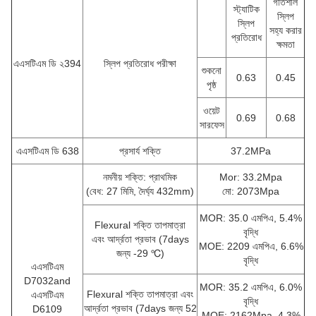
গতিশীল
স্ট্যাটিক
স্লিপ
স্লিপ
সহ্য করার
প্রতিরোধ
ক্ষমতা
এএসটিএম ডি ২394
স্লিপ প্রতিরোধ পরীক্ষা
শুকনো
0.63
0.45
পৃষ্ঠ
ওয়েট
0.69
0.68
সারফেস
এএসটিএম ডি 638
প্রসার্য শক্তি
37.2MPa
নমনীয় শক্তি: প্রাথমিক
Mor: 33.2Mpa
(বেধ: 27 মিমি, দৈর্ঘ্য 432mm)
মো: 2073Mpa
MOR: 35.0 এমপিএ, 5.4%
Flexural শক্তি তাপমাত্রা
বৃদ্ধি
এবং আর্দ্রতা প্রভাব (7days
MOE: 2209 এমপিএ, 6.6%
জন্য -29 ℃)
বৃদ্ধি
এএসটিএম
D7032and
MOR: 35.2 এমপিএ, 6.0%
Flexural শক্তি তাপমাত্রা এবং
এএসটিএম
বৃদ্ধি
আর্দ্রতা প্রভাব (7days জন্য 52
D6109
MOE: 2162Mpa, 4.3%