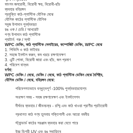
ফাংশন জলরোধী, বিরোধী ক্ষয়, বিরোধী-ছাঁচ
ব্যবহার বহিরঙ্গন
প্রযুক্তি কাঠ-প্লাস্টিক যৌগিক মেঝে
যৌগিক কাঠের প্লাস্টিক যৌগিক
সবুজ উপাদান পুনর্ব্যবহৃত
রঙ ওক / চেরি / আখরোট
পণ্য উপাদান কাঠ প্লাস্টিক
প্যাটার্ন: গরু / স্লট
WPC ডেকিং, কাঠ প্লাস্টিক সেলাইয়ের, কম্পোজিট ডেকিং, WPC মেঝে
1. পিভিসি ও কাঠ ফাইবার
2. সহজে ইনস্টল করুন, কম খরচে রক্ষণাবেক্ষণ
3. এন্টি পোকা, বিরোধী জারা এবং ছাঁচ, জল প্রমাণ
4. পরিবেশ বান্ধব
বর্ণনা:
WPC ডেকিং / মেঝে, ডেকিং / মেঝে, কাঠ প্লাস্টিক ডেকিন
মেঝে বৈশিষ্ট্য,
যৌগিক
ডেকিং /
মেঝে, বহিরঙ্গন মেঝে:
পরিবেশগতভাবে বন্ধুত্বপূর্ণ -100% পুনর্ব্যবহারযোগ্য
সংরক্ষণ সময় - সহজ রক্ষণাবেক্ষণ এবং ইনস্টলেশন
দীর্ঘতর ব্যবহার / জীবনচক্র - রশ্মি এবং কাঠ খাওয়া প্রাণীর প্রতিরোধী
প্রথাগত কাঠ পণ্য তুলনায় শক্তিশালী এবং আরো নমনীয়
স্ট্যান্ডার্ড কাঠের সরঞ্জাম ব্যবহার করা যেতে পারে
উচ্চ ডিগ্রী UV এবং রঙ স্থায়িত্ব