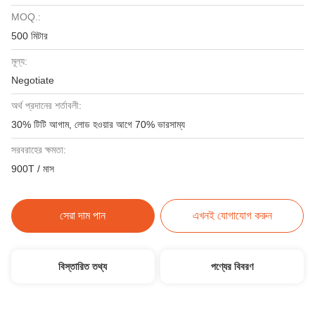
MOQ.:
500 মিটার
মূল্য:
Negotiate
অর্থ প্রদানের শর্তাবলী:
30% টিটি আগাম, লোড হওয়ার আগে 70% ভারসাম্য
সরবরাহের ক্ষমতা:
900T / মাস
সেরা দাম পান
এখনই যোগাযোগ করুন
বিস্তারিত তথ্য
পণ্যের বিবরণ