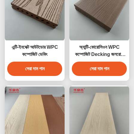
এন্টি-ইনসেক্ট আউটডোর WPC
অ্যান্টি-কোরোসিওন WPC
কম্পোজিট ডেকিং
কম্পোজিট Decking জলরোধী
বহিরঙ্গন বাগান মেঝে
সেরা দাম পান
সেরা দাম পান