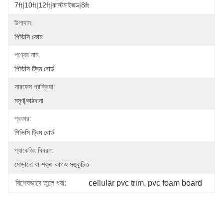
7ft|10ft|12ft|কাস্টমাইজড|8ft
উপাদান:
পিভিসি ফোম
পণ্যের নাম:
পিভিসি ট্রিম বোর্ড
সারফেস প্রক্রিয়া:
মসৃণ|কাঠদানা
প্রকার:
পিভিসি ট্রিম বোর্ড
প্যাকেজিং বিবরণ:
মোড়ানো বা শক্ত কাগজ সঙ্কুচিত
বিশেষভাবে তুলে ধরা:
cellular pvc trim
, 
pvc foam board