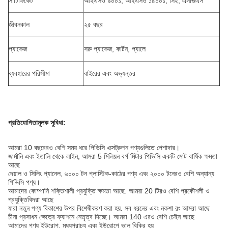
সার্টিফিকেট
আইএসও ৯০০১, আইএসও ১৪০০১, সিই, এসজিএস
জীবনকাল
২৫ বছর
প্যাকেজ
সরু প্যাকেজ, কার্টন, প্যালে
ব্যবহারের পরিসীমা
বাইরের এবং অভ্যন্তর
প্রতিযোগিতামূলক সুবিধা:
আমরা 10 বছরেরও বেশি সময় ধরে পিভিসি এক্সট্রুশন পণ্যগুলিতে পেশাদার।
জার্মানি এবং ইতালি থেকে লাইন, আমরা 5 মিলিয়ন বর্গ মিটার পিভিসি একটি মোট বার্ষিক ক্ষমতা
আছে
দেয়াল ও সিলিং প্যানেল, ৬০০০ টন প্লাস্টিক-কাঠের পণ্য এবং ২০০০ টনেরও বেশি অন্যান্য
পিভিসি পণ্য।
আমাদের কোম্পানি শক্তিশালী প্রযুক্তি ক্ষমতা আছে. আমরা 20 টিরও বেশি প্রকৌশলী ও
প্রযুক্তিবিদরা আছে
যারা নতুন পণ্য বিকাশের উপর বিশেষীকরণ করা হয়. সব ধরনের এবং নকশা রং আমরা আছে
চীনা প্রসাধন ক্ষেত্রে ফ্যাশনে নেতৃত্ব দিচ্ছে। আমরা 140 এরও বেশি চেইন আছে
আমাদের পণ্য ইউরোপ, মধ্যপ্রাচ্য এবং ইউরোপে ভাল বিক্রি হয়