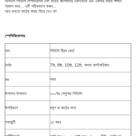
ভিনাইল পিভিসি পেশাদারদের এবং বাড়ির মালিকদের একইভাবে এটি একবার করার ক্ষমতা
প্রদান করে... এটি সঠিকভাবে করুন...
আর কখনো কাঠের কাছে ফিরে যেও না!
স্পেসিফিকেশনঃ
নাম
পিভিসি ট্রিম বোর্ড
দৈর্ঘ্য
7ft, 8ft, 10ft, 12ft, অথবা কাস্টমাইজড
রঙ
সাদা
উপাদান উপাদান
১০০% সেলুলার পিভিসি
উপরিভাগ
মসৃণ বা কাঠের দানা
গ্যারান্টি
১৫ বছর