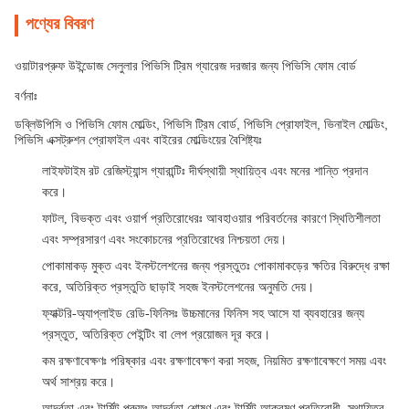
পণ্যের বিবরণ
ওয়াটারপ্রুফ উইন্ডোজ সেলুলার পিভিসি ট্রিম গ্যারেজ দরজার জন্য পিভিসি ফোম বোর্ড
বর্ণনাঃ
ডব্লিউপিসি ও পিভিসি ফোম মোল্ডিং, পিভিসি ট্রিম বোর্ড, পিভিসি প্রোফাইল, ভিনাইল মোল্ডিং,
পিভিসি এক্সট্রুশন প্রোফাইল এবং বাইরের মোল্ডিংয়ের বৈশিষ্ট্যঃ
লাইফটাইম রট রেজিস্ট্যান্স গ্যারান্টিঃ দীর্ঘস্থায়ী স্থায়িত্ব এবং মনের শান্তি প্রদান
করে।
ফাটল, বিভক্ত এবং ওয়ার্প প্রতিরোধেরঃ আবহাওয়ার পরিবর্তনের কারণে স্থিতিশীলতা
এবং সম্প্রসারণ এবং সংকোচনের প্রতিরোধের নিশ্চয়তা দেয়।
পোকামাকড় মুক্ত এবং ইনস্টলেশনের জন্য প্রস্তুতঃ পোকামাকড়ের ক্ষতির বিরুদ্ধে রক্ষা
করে, অতিরিক্ত প্রস্তুতি ছাড়াই সহজ ইনস্টলেশনের অনুমতি দেয়।
ফ্যাক্টরি-অ্যাপ্লাইড রেডি-ফিনিসঃ উচ্চমানের ফিনিস সহ আসে যা ব্যবহারের জন্য
প্রস্তুত, অতিরিক্ত পেইন্টিং বা লেপ প্রয়োজন দূর করে।
কম রক্ষণাবেক্ষণঃ পরিষ্কার এবং রক্ষণাবেক্ষণ করা সহজ, নিয়মিত রক্ষণাবেক্ষণে সময় এবং
অর্থ সাশ্রয় করে।
আর্দ্রতা এবং টার্মিট প্রুফঃ আর্দ্রতা শোষণ এবং টার্মিট আক্রমণ প্রতিরোধী, স্থায়িত্ব