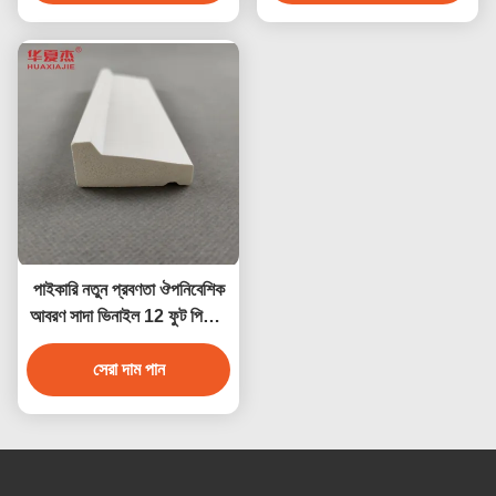
পাইকারি নতুন প্রবণতা ঔপনিবেশিক
আবরণ সাদা ভিনাইল 12 ফুট পিভিসি
স্কার্টিং বোর্ড পিভিসি বেসবোর্ড
আলংকারিক উপাদান
সেরা দাম পান