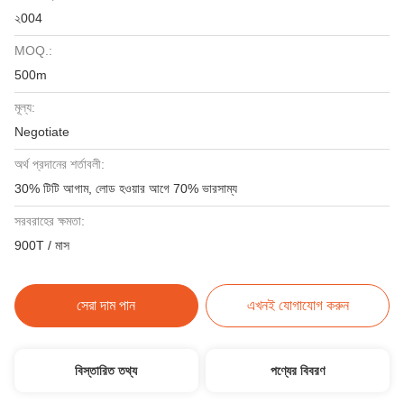
২004
MOQ.:
500m
মূল্য:
Negotiate
অর্থ প্রদানের শর্তাবলী:
30% টিটি আগাম, লোড হওয়ার আগে 70% ভারসাম্য
সরবরাহের ক্ষমতা:
900T / মাস
সেরা দাম পান
এখনই যোগাযোগ করুন
বিস্তারিত তথ্য
পণ্যের বিবরণ