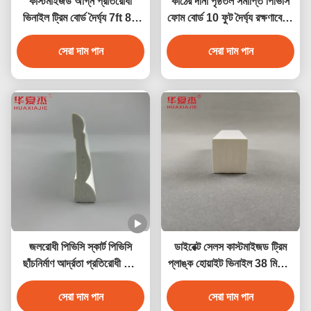
কাস্টমাইজড অগ্নি প্রতিরোধী
কাঠের দানা পৃষ্ঠতল সমাপ্তি পিভিসি
ভিনাইল ট্রিম বোর্ড দৈর্ঘ্য 7ft 8ft
ফোম বোর্ড 10 ফুট দৈর্ঘ্য রক্ষণাবেক্ষণ
10ft 12ft
বিনামূল্যে
সেরা দাম পান
সেরা দাম পান
জলরোধী পিভিসি স্কার্ট পিভিসি
ডাইরেক্ট সেলস কাস্টমাইজড ট্রিম
ছাঁচনির্মাণ আর্দ্রতা প্রতিরোধী হোম
প্লাঙ্ক হোয়াইট ভিনাইল 38 মিমি x
সজ্জা
39 মিমি পিভিসি মোল্ডিং ডেকোরেশন
সেরা দাম পান
প্রোফাইল ইনডোর/আউটডোর
সেরা দাম পান