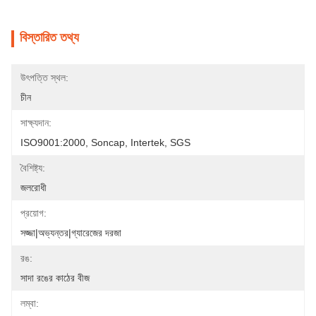
বিস্তারিত তথ্য
উৎপত্তি স্থল:
চীন
সাক্ষ্যদান:
ISO9001:2000, Soncap, Intertek, SGS
বৈশিষ্ট্য:
জলরোধী
প্রয়োগ:
সজ্জা|অভ্যন্তর|গ্যারেজের দরজা
রঙ:
সাদা রঙের কাঠের বীজ
লম্বা: