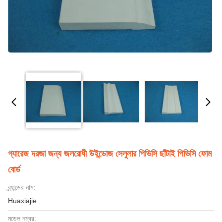
গ্যারেজ দরজা জন্য জলরোধী উইন্ডোজ সেলুলার পিভিসি ছাঁটাই পিভিসি ফোম
বোর্ড
ব্র্যান্ডের নাম:
Huaxiajie
মডেল নম্বর: