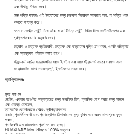
এবং দীর্ঘায়ু নিশ্চিত করে।
উচ্চ শক্তি দক্ষতাঃ এটি উত্তাপের জন্য চমৎকার নিরোধক সরবরাহ করে, যা শক্তি খরচ
কমাতে সাহায্য করে।
তেল বা লেটেক্স পেইন্ট দিয়ে আঁকা যায়ঃ বিভিন্ন পেইন্ট ফিনিস দিয়ে কাস্টমাইজেশন এবং
ব্যক্তিগতকরণের অনুমতি দেয়।
ছত্রাক ও ছত্রাক প্রতিরোধী: ছত্রাক এবং ছত্রাকের বৃদ্ধি রোধ করে, একটি পরিষ্কার
এবং স্বাস্থ্যকর পরিবেশ বজায় রাখে।
স্ট্যান্ডার্ড কাঠের সরঞ্জামগুলির সাথে ইনস্টল করা যায়ঃ স্ট্যান্ডার্ড কাঠের সরঞ্জাম এবং
সরঞ্জামগুলির সাথে সামঞ্জস্যপূর্ণ, ইনস্টলেশন সহজ করে।
অ্যাপ্লিকেশনঃ
সুন্দর সমাধান
মোল্ডিং, একবার ঘরগুলির অভ্যন্তরের জন্য সংরক্ষিত ছিল, ক্লাসিক যোগ করার জন্য সামনে
এবং কেন্দ্রে এসেছেন,
হুইসিয়াজি ডেকোরেটিভ মোল্ডিং স্থাপত্যবিদদের
বিল্ডার, পুনর্নির্মাণকারী এবং প্রতিস্থাপন ঠিকাদারদের মূল্য বৃদ্ধি করে এমন আপগ্রেড যুক্ত
করতে,
প্রতিবেশী এলাকাগুলোতে পুনর্বাসন করা হচ্ছে।
HUAXIAJIE Mouldings 100% সেলুলার