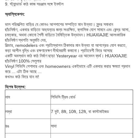
9. স্ট্যান্ডার্ড কাঠ কাজ সরঞ্জাম সঙ্গে ইনস্টল
অ্যাপ্লিকেশন:
ভাল পরিকল্পিত বাড়ির যে কোনও আশপাশের সম্পত্তি মান উন্নত।
সুন্দর সমাধান
ছাঁচনির্মাণ, একবার বাড়িতে অভ্যন্তর জন্য সংরক্ষিত, ক্লাসিক যোগ সামনে এবং কেন্দ্র আসা,
চমত্কার, অথবা কোনো শৈলী বাড়িতে নৈমিত্তিক উদ্ভাবন।
HUAXIAJIE আলংকারিক
ছাঁচনির্মাণ স্থপতি অনুমতি দেয়,
বিল্ডার, remodelers এবং প্রতিস্থাপন ঠিকাদার মান উন্নত যা আপগ্রেড যোগ করতে,
কড়া আপীল বৃদ্ধি এবং রক্ষণাবেক্ষণ দীর্ঘমেয়াদী কমানো।
প্রতিবেশী ফিরে আসছে
একটি অবস্থান কাঠ কাঠ নির্বাণ ছাড়া Yesteryear এর আবেদন ব্যর্থ।
HUAXIAJIE
ছাঁচনির্মাণ 100% সেলুলার
Vinyl পিভিসি পেশাদার এবং homeowners একইভাবে এটি একবার করার ক্ষমতা প্রদান
করে ... এটা ঠিক আছে ...
কখনও কাঠ ফিরে যান না!
বিশেষ উল্লেখ:
নাম
পিভিসি ট্রিম বোর্ড
লম্বা
7 ফুট, 8ft, 10ft, 12ft, বা কাস্টমাইজড
রঙ
সাদা