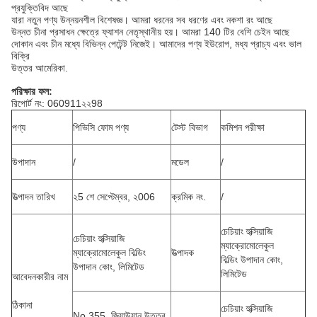
প্রযুক্তিবিদ আছে
যারা নতুন পণ্য উন্নয়নশীল বিশেষজ্ঞ।
আমরা ধরনের সব ধরণের এবং নকশা রং আছে
উন্নত চীনা প্রসাধন ক্ষেত্রে ফ্যাশন নেতৃস্থানীয় হয়।
আমরা 140 টির বেশি চেইন আছে
দোকান এবং চীন মধ্যে বিভিন্ন পেটেন্ট নিজেই।
আমাদের পণ্য ইউরোপ, মধ্য প্রাচ্য এবং ভাল
বিক্রি
উত্তর আমেরিকা.
পরিক্ষার ফল:
রিপোর্ট নং: 060911২২98
পণ্য
পিভিসি ফোম পণ্য
টেস্ট বিভাগ
কমিশন পরীক্ষা
উপাদান
/
মডেল
/
উত্পাদন তারিখ
২5 শে সেপ্টেম্বর, ২006
ক্রমিক নং.
/
চেচিয়াং হুক্সিয়াজি
চেচিয়াং হুক্সিয়াজি
ম্যাক্রোমোলেকুল
ম্যাক্রোমোলেকুল বিল্ডিং
উত্পাদক
বিল্ডিং উপাদান কোং,
উপাদান কোং, লিমিটেড
লিমিটেড
আবেদনকারীর নাম
ঠিকানা
চেচিয়াং হুক্সিয়াজি
No.355, জিয়াউয়ান উত্তর