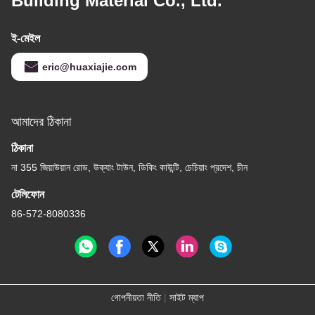
Building Material Co., Ltd.
ই-মেইল
eric@huaxiajie.com
আমাদের ঠিকানা
ঠিকানা
না 355 জিয়াউয়ান রোড, উক্যাং টাউন, ডিকিং কাউন্টি, চেচিয়াং প্রদেশ, চীন
টেলিফোন
86-572-8080336
গোপনীয়তা নীতি
|
সাইট ম্যাপ