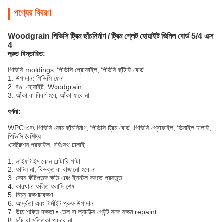
পণ্যের বিবরণ
Woodgrain পিভিসি ট্রিম ছাঁচনির্মাণ / ট্রিম প্লেট হোয়াইট ভিনিল বোর্ড 5/4 এক্স
4
দ্রুত বিস্তারিত:
পিভিসি moldings, পিভিসি প্রোফাইল, পিভিসি ছাঁটাই বোর্ড
1. উপাদান: পিভিসি ফেনা
2. রঙ: হোয়াইট, Woodgrain;
3. আঁকা বা বিবর্ণ হবে, আঁকা যাবে না
বর্ণনা:
WPC এবং পিভিসি ফোম ছাঁচনির্মাণ, পিভিসি ট্রিম বোর্ড, পিভিসি প্রোফাইল, ভিনাইল ঢালাই,
পিভিসি বৈশিষ্ট্য
এক্সট্রুশন প্রফাইল, বহিঃস্থ ঢালাই:
1. লাইফটাইম কোন রোটারি পাটা
2. ফাটল না, বিভক্ত বা বাজানো হবে না
3. কোন কীটপতঙ্গ ক্ষতি এবং ইনস্টল করতে প্রস্তুত
4. কারখানা ফলিত ফলাদি শেষ
5. নিম্ন রক্ষণাবেক্ষণ
6. আর্দ্রতা এবং টার্মাইট প্রুফ উপাদান
7. উচ্চ শক্তি দক্ষতা • তেল বা ল্যাটেক্স পেইন্ট সঙ্গে সক্ষম repaint
8. ছাঁচ বা মৃত্তিকা প্রচার না