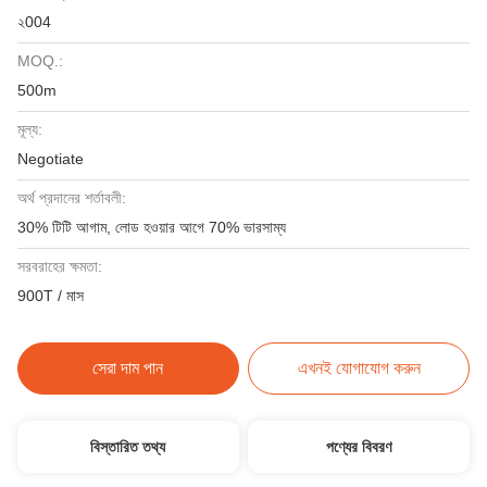
২004
MOQ.:
500m
মূল্য:
Negotiate
অর্থ প্রদানের শর্তাবলী:
30% টিটি আগাম, লোড হওয়ার আগে 70% ভারসাম্য
সরবরাহের ক্ষমতা:
900T / মাস
সেরা দাম পান
এখনই যোগাযোগ করুন
বিস্তারিত তথ্য
পণ্যের বিবরণ