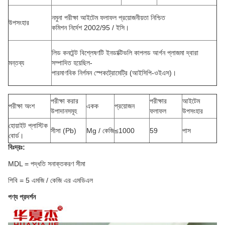
নমুনা পরীক্ষা আইটেম ফলাফল
প্রয়োজনীয়তা
নিশ্চিত
উপসংহার
কমিশন
নির্দেশ 2002/95 / ইসি।
লিড কনটেন্ট বিশ্লেষণটি ইনডাক্টিভলি কাপলড আর্গন প্লাজমা দ্বারা
মন্তব্য
সম্পাদিত হয়েছিল-
পারমাণবিক নির্গমন স্পেকট্রোমেট্রি (আইসিপি-ওইএস)।
পরীক্ষা করার
পরীক্ষার
আইটেম
পরীক্ষা অংশ
একক
প্রয়োজন
উপাদানসমূহ
ফলাফল
উপসংহার
হোয়াইট প্লাস্টিক
সীসা (Pb)
Mg / কেজি
≤1000
59
পাস
বোর্ড।
বিঃদ্রঃ:
MDL = পদ্ধতি সনাক্তকরণ সীমা
পিবি = 5 এমজি / কেজি এর এমডিএল
পণ্য প্রদর্শন