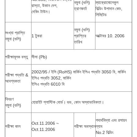
নমুনা (গুলি)
ম্যাক্রোমোলেকুল
রাস্তা, উকান দেশ,
ত্রাণকর্তা
বিল্ডিং উপাদান কোং,
দেকিং টাউন।
লিমিটেড
নমুনা (গুলি)
সংখ্যা প্রাপ্তি
1 টুকরা
প্রাপ্তির
অক্টোবর 10. 2006
নমুনা (গুলি)
তারিখ
পরীক্ষামূলক বস্তু
সীসা (Pb)
2002/95 / ইসি (RoHS) মার্কিন ইপিএ পদ্ধতি 3050 বি,
মার্কিন
পরীক্ষা পদ্ধতি &
ইপিএ পদ্ধতি 3052, মার্কিন
আবশ্যকতা
ইপিএ পদ্ধতি 6010 বি
বিবরণ
হোয়াইট প্লাস্টিক বোর্ড। গুড, কোন অস্বাভাবিকতা।
নমুনা (গুলি)
পদার্থবিদ্যা এবং রসায়ন
Oct.11.2006 ~
পরীক্ষা কাল
পরীক্ষা অবস্থান
ল্যাব
Oct.11.2006
No.2 বিল্ডিং