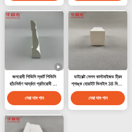
জলরোধী পিভিসি স্কার্ট পিভিসি
ডাইরেক্ট সেলস কাস্টমাইজড ট্রিম
ছাঁচনির্মাণ আর্দ্রতা প্রতিরোধী হোম
প্লাঙ্ক হোয়াইট ভিনাইল 38 মিমি x
সজ্জা
39 মিমি পিভিসি মোল্ডিং ডেকোরেশন
সেরা দাম পান
প্রোফাইল ইনডোর/আউটডোর
সেরা দাম পান