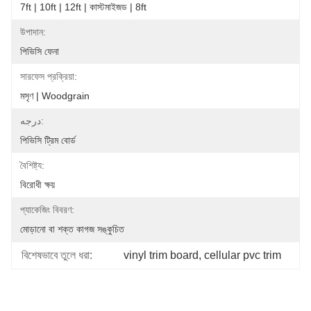
7ft | 10ft | 12ft | কাস্টমাইজড | 8ft
উপাদান:
পিভিসি ফেনা
সারফেস প্রক্রিয়া:
মসৃণ | Woodgrain
درجه:
পিভিসি ট্রিম বোর্ড
বৈশিষ্ট্য:
বিরোধী ক্ষয়
প্যাকেজিং বিবরণ:
মোড়ানো বা শক্ত কাগজ সঙ্কুচিত
বিশেষভাবে তুলে ধরা:
vinyl trim board
, 
cellular pvc trim