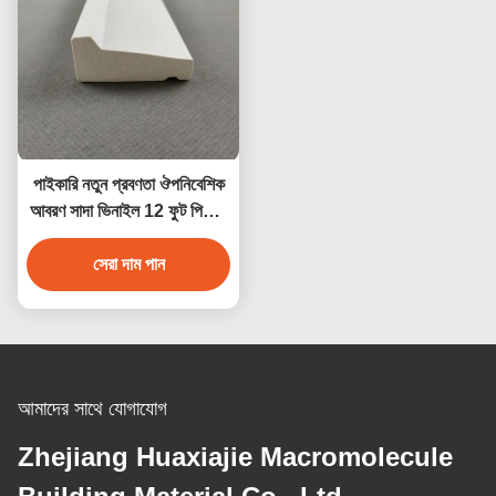
পাইকারি নতুন প্রবণতা ঔপনিবেশিক
আবরণ সাদা ভিনাইল 12 ফুট পিভিসি
স্কার্টিং বোর্ড পিভিসি বেসবোর্ড
আলংকারিক উপাদান
সেরা দাম পান
আমাদের সাথে যোগাযোগ
Zhejiang Huaxiajie Macromolecule