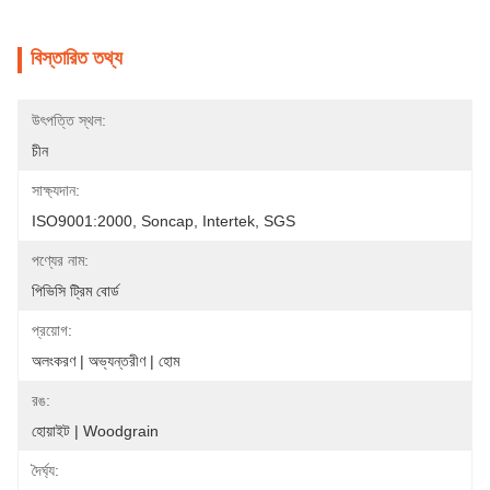
বিস্তারিত তথ্য
উৎপত্তি স্থল:
চীন
সাক্ষ্যদান:
ISO9001:2000, Soncap, Intertek, SGS
পণ্যের নাম:
পিভিসি ট্রিম বোর্ড
প্রয়োগ:
অলংকরণ | অভ্যন্তরীণ | হোম
রঙ:
হোয়াইট | Woodgrain
দৈর্ঘ্য: