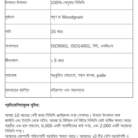
উপাদান উপাদান
100% সেলুলার পিভিসি
পৃষ্ঠতল
মসৃণ বা Woodgrain
পাটা
15 বছর
শংসাপত্র
ISO9001, ISO14001, সিই, এসজিএস
জীবনকাল
২ 5 বছর
প্যাকেজ
সঙ্কুচিত মোড়ানো, শক্ত কাগজ, palle
ব্যবহারের ব্যাপ্তি
বহিরাগত এবং অভ্যন্তর
প্রতিযোগিতামূলক সুবিধা:
আমরা 10 বছরের বেশী জন্য পিভিসি এক্সট্রুশন পণ্য পেশাদার।
উন্নত উৎপাদন সঙ্গে
জার্মানি এবং ইতালি থেকে লাইন, আমরা 5 মিলিয়ন বর্গ মিটার পিভিসি মোট বার্ষিক ক্ষমতা আছে
প্রাচীর এবং ছাদ প্যানেল, 6,000 এমটি প্লাস্টিকের কাঠ পণ্য, এবং 2,000 এমটি অন্যান্য
পিভিসি পণ্য।
আমাদের কোম্পানী শক্তিশালী প্রযুক্তি ক্ষমতা আছে।
আমাদের ২0 টির বেশি প্রকৌশলী ও