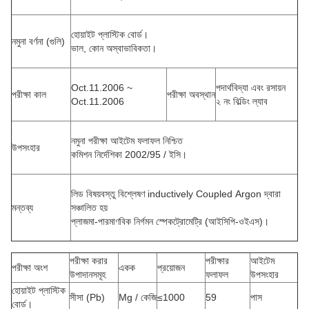
হোয়াইট প্লাস্টিক বোর্ড।
নমুনা বর্ণনা (গুলি)
ভাল, কোন অস্বাভাবিকতা।
Oct.11.2006 ~
পদার্থবিদ্যা এবং রসায়ন
পরীক্ষা কাল
পরীক্ষা অবস্থান
Oct.11.2006
২ নং বিল্ডিং ল্যাব
নমুনা পরীক্ষা আইটেম ফলাফল নিশ্চিত
উপসংহার
কমিশন
নির্দেশিকা 2002/95 / ইসি।
লিড বিষয়বস্তু বিশ্লেষণ inductively Coupled
Argon
দ্বারা
মন্তব্য
সঞ্চালিত হয়
প্লাজমা-পারমাণবিক নির্গমন
স্পেকট্রোমেট্রি (আইসিপি-ওইএস)।
পরীক্ষা করার
পরীক্ষার
আইটেম
পরীক্ষা অংশ
একক
প্রয়োজন
উপাদানসমূহ
ফলাফল
উপসংহার
হোয়াইট প্লাস্টিক
সীসা (Pb)
Mg / কেজি
≤1000
59
পাস
বোর্ড।