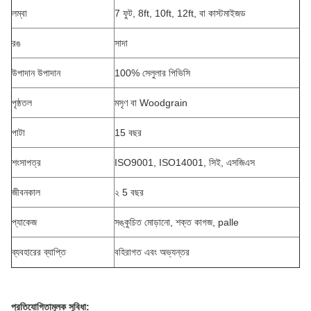
লম্বা
7 ফুট, 8ft, 10ft, 12ft, বা কাস্টমাইজড
রঙ
সাদা
উপাদান উপাদান
100% সেলুলার পিভিসি
পৃষ্ঠতল
মসৃণ বা Woodgrain
পাটা
15 বছর
শংসাপত্র
ISO9001, ISO14001, সিই, এসজিএস
জীবনকাল
২ 5 বছর
প্যাকেজ
সঙ্কুচিত মোড়ানো, শক্ত কাগজ, palle
ব্যবহারের ব্যাপ্তি
বহিরাগত এবং অভ্যন্তর
প্রতিযোগিতামূলক সুবিধা: