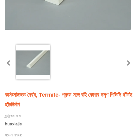
কাস্টমাইজড দৈর্ঘ্য, Termite- প্রুফ সঙ্গে বহি কোণার মসৃণ পিভিসি ছাঁটাই
ছাঁচনির্মাণ
ব্র্যান্ডের নাম:
huaxiajie
মডেল নম্বর: