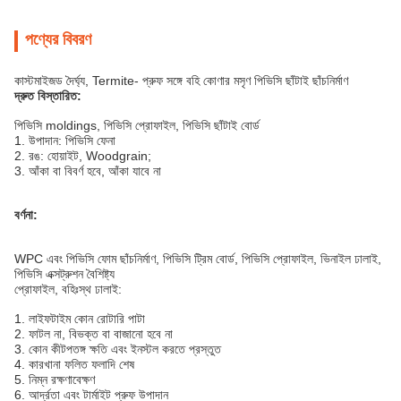
পণ্যের বিবরণ
কাস্টমাইজড দৈর্ঘ্য, Termite- প্রুফ সঙ্গে বহি কোণার মসৃণ পিভিসি ছাঁটাই ছাঁচনির্মাণ
দ্রুত বিস্তারিত:
পিভিসি moldings, পিভিসি প্রোফাইল, পিভিসি ছাঁটাই বোর্ড
1. উপাদান: পিভিসি ফেনা
2. রঙ: হোয়াইট, Woodgrain;
3. আঁকা বা বিবর্ণ হবে, আঁকা যাবে না
বর্ণনা:
WPC এবং পিভিসি ফোম ছাঁচনির্মাণ, পিভিসি ট্রিম বোর্ড, পিভিসি প্রোফাইল, ভিনাইল ঢালাই,
পিভিসি এক্সট্রুশন বৈশিষ্ট্য
প্রোফাইল, বহিঃস্থ ঢালাই:
1. লাইফটাইম কোন রোটারি পাটা
2. ফাটল না, বিভক্ত বা বাজানো হবে না
3. কোন কীটপতঙ্গ ক্ষতি এবং ইনস্টল করতে প্রস্তুত
4. কারখানা ফলিত ফলাদি শেষ
5. নিম্ন রক্ষণাবেক্ষণ
6. আর্দ্রতা এবং টার্মাইট প্রুফ উপাদান