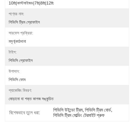
10ft|কাস্টমাইজড|7ft|8ft|12ft
পণ্যের নাম:
পিভিসি ট্রিম প্রোফাইল
সারফেস প্রক্রিয়া:
মসৃণ|কাঠদানা
টাইপ:
পিভিসি প্রোফাইল
উপাদান:
পিভিসি ফোম
প্যাকেজিং বিবরণ:
মোড়ানো বা শক্ত কাগজ সঙ্কুচিত
পিভিসি উইন্ডো ট্রিম
, 
পিভিসি ট্রিম বোর্ড
, 
বিশেষভাবে তুলে ধরা:
পিভিসি ট্রিম মোল্ডিং টেরমাইট প্রুফ