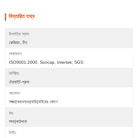
বিস্তারিত তথ্য
উৎপত্তি স্থল:
ঝেজিয়াং, চীন
সাক্ষ্যদান:
ISO9001:2000, Soncap, Intertek, SGS
বৈশিষ্ট্য:
টেরমাইট-প্রুফ
আবেদন:
সজ্জা|অভ্যন্তর|বাড়ি|বাইরের কোণে
রঙ:
সাদা|কাঠদানা
দৈর্ঘ্য: