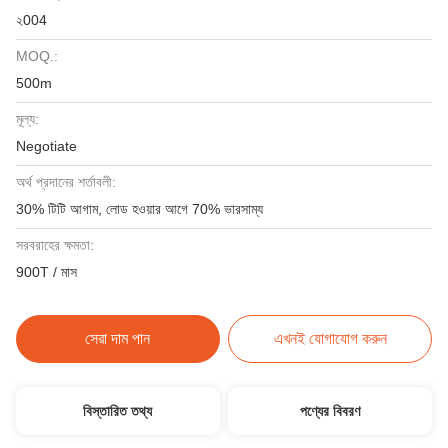
২004
MOQ.:
500m
মূল্য:
Negotiate
অর্থ প্রদানের শর্তাবলী:
30% টিটি আগাম, লোড হওয়ার আগে 70% ভারসাম্য
সরবরাহের ক্ষমতা:
900T / মাস
সেরা দাম পান
এখনই যোগাযোগ করুন
বিস্তারিত তথ্য
পণ্যের বিবরণ