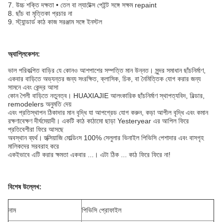
7. উচ্চ শক্তি দক্ষতা • তেল বা ল্যাটেক্স পেইন্ট সঙ্গে সক্ষম repaint
8. ছাঁচ বা মৃত্তিকা প্রচার না
9. স্ট্যান্ডার্ড কাঠ কাজ সরঞ্জাম সঙ্গে ইনস্টল
অ্যাপ্লিকেশন:
ভাল পরিকল্পিত বাড়ির যে কোনও আশপাশের সম্পত্তি মান উন্নত।
সুন্দর সমাধান ছাঁচনির্মাণ,
একবার বাড়িতে অভ্যন্তর জন্য সংরক্ষিত, ক্লাসিক, চিক, বা নৈমিত্তিক যোগ করার জন্য
সামনে এবং কেন্দ্র আসা
কোন শৈলী বাড়িতে নতুনত্ব।
HUAXIAJIE আলংকারিক ছাঁচনির্মাণ স্থাপত্যবিদ, বিল্ডার,
remodelers অনুমতি দেয়
এবং প্রতিস্থাপন ঠিকাদার মান বৃদ্ধি যা আপগ্রেড যোগ করুন, কড়া আপীল বৃদ্ধি এবং কমান
রক্ষণাবেক্ষণ দীর্ঘমেয়াদী।
একটি কাঠ কাঠামো ছাড়া Yesteryear এর আপিল ফিরে
প্রতিবেশীরা ফিরে আসছে
অবস্থান ব্যর্থ।
হুক্সিয়াজি মোল্ডিংস 100% সেলুলার ভিনাইল পিভিসি পেশাদার এবং বাসগৃহ
মালিকদের সরবরাহ করে
একইভাবে এটি করার ক্ষমতা একবার ...। এটা ঠিক ... কাঠ ফিরে ফিরে না!
বিশেষ উল্লেখ:
নাম
পিভিসি প্রোফাইল