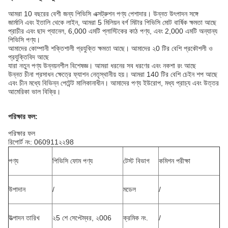
আমরা 10 বছরের বেশী জন্য পিভিসি এক্সট্রুশন পণ্য পেশাদার।
উন্নত উৎপাদন সঙ্গে
জার্মানি এবং ইতালি থেকে লাইন, আমরা 5 মিলিয়ন বর্গ মিটার পিভিসি মোট বার্ষিক ক্ষমতা আছে
প্রাচীর এবং ছাদ প্যানেল, 6,000 এমটি প্লাস্টিকের কাঠ পণ্য, এবং 2,000 এমটি অন্যান্য
পিভিসি পণ্য।
আমাদের কোম্পানী শক্তিশালী প্রযুক্তি ক্ষমতা আছে।
আমাদের ২0 টির বেশি প্রকৌশলী ও
প্রযুক্তিবিদ আছে
যারা নতুন পণ্য উন্নয়নশীল বিশেষজ্ঞ।
আমরা ধরনের সব ধরণের এবং নকশা রং আছে
উন্নত চীনা প্রসাধন ক্ষেত্রে ফ্যাশন নেতৃস্থানীয় হয়।
আমরা 140 টির বেশি চেইন শপ আছে
এবং চীন মধ্যে বিভিন্ন পেটেন্ট মালিকানাধীন।
আমাদের পণ্য ইউরোপ, মধ্য প্রাচ্য এবং উত্তর
আমেরিকা ভাল বিক্রি।
পরিক্ষার ফল:
পরিক্ষার ফল
রিপোর্ট নং: 060911২২98
পণ্য
পিভিসি ফোম পণ্য
টেস্ট বিভাগ
কমিশন পরীক্ষা
উপাদান
/
মডেল
/
উত্পাদন তারিখ
২5 শে সেপ্টেম্বর, ২006
ক্রমিক নং.
/