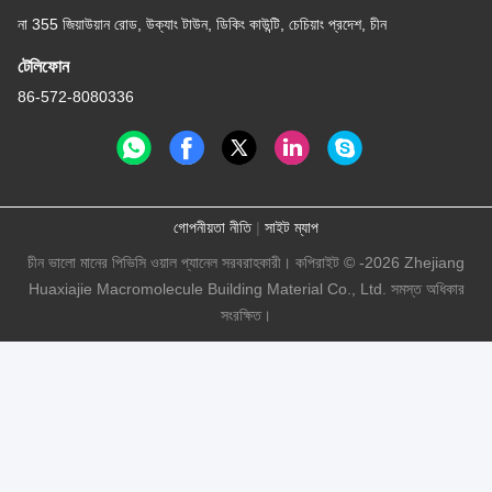
না 355 জিয়াউয়ান রোড, উক্যাং টাউন, ডিকিং কাউন্টি, চেচিয়াং প্রদেশ, চীন
টেলিফোন
86-572-8080336
গোপনীয়তা নীতি
|
সাইট ম্যাপ
চীন ভালো মানের পিভিসি ওয়াল প্যানেল সরবরাহকারী। কপিরাইট © -2026 Zhejiang
Huaxiajie Macromolecule Building Material Co., Ltd. সমস্ত অধিকার
সংরক্ষিত।