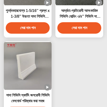
পুনর্ব্যবহারযোগ্য 1-5/16'' প্রস্থ x
আর্দ্রতা-প্রতিরোধী আলংকারিক
1-3/8'' উচ্চতা সাদা পিভিসি
পিভিসি মোল্ডিং ৩/৪" পিভিসি সাদা
জানালার সিল নোজ পিভিসি মোল্ডিং
কোভ অভ্যন্তরীণ সজ্জা এবং
অভ্যন্তরীণ সজ্জা
সেরা দাম পান
বহিরাগত ব্যবহারের জন্য
সেরা দাম পান
সাদা পিভিসি স্কার্টিং জলরোধী পিভিসি
বেসবোর্ড পরিষ্কার করা সহজ