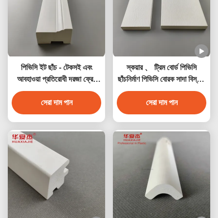
পিভিসি ইট ছাঁচ - টেকসই এবং
স্কয়ার 、 ট্রিম বোর্ড পিভিসি
আবহাওয়া প্রতিরোধী দরজা ফ্রেম
ছাঁচনির্মাণ পিভিসি বোরক সাদা বিস্তৃত
ট্রিম
অ্যাপ্লিকেশন জন্য
সেরা দাম পান
সেরা দাম পান