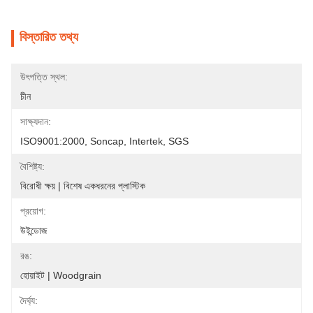
বিস্তারিত তথ্য
উৎপত্তি স্থল:
চীন
সাক্ষ্যদান:
ISO9001:2000, Soncap, Intertek, SGS
বৈশিষ্ট্য:
বিরোধী ক্ষয় | বিশেষ একধরনের প্লাস্টিক
প্রয়োগ:
উইন্ডোজ
রঙ:
হোয়াইট | Woodgrain
দৈর্ঘ্য: