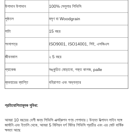
উপাদান উপাদান
100% সেলুলার পিভিসি
পৃষ্ঠতল
মসৃণ বা Woodgrain
পাটা
15 বছর
শংসাপত্র
ISO9001, ISO14001, সিই, এসজিএস
জীবনকাল
২ 5 বছর
প্যাকেজ
সঙ্কুচিত মোড়ানো, শক্ত কাগজ, palle
ব্যবহারের ব্যাপ্তি
বহিরাগত এবং অভ্যন্তর
প্রতিযোগিতামূলক সুবিধা:
আমরা 10 বছরের বেশী জন্য পিভিসি এক্সট্রুশন পণ্য পেশাদার।
উন্নত উত্পাদন লাইন সঙ্গে
জার্মানি এবং ইতালি থেকে, আমরা 5 মিলিয়ন বর্গ মিটার পিভিসি প্রাচীর এবং এর মোট বার্ষিক
ক্ষমতা আছে