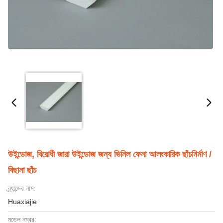
উইন্ডোজ, বিরোধী জারা উইন্ডোজ জন্য ভিনিল ফেনা আলংকারিক ছাঁচনির্মাণ /
বিছানা ছাঁচ
ব্র্যান্ডের নাম:
Huaxiajie
মডেল নম্বর: