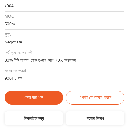
২004
MOQ.:
500m
মূল্য:
Negotiate
অর্থ প্রদানের শর্তাবলী:
30% টিটি আগাম, লোড হওয়ার আগে 70% ভারসাম্য
সরবরাহের ক্ষমতা:
900T / মাস
সেরা দাম পান
এখনই যোগাযোগ করুন
বিস্তারিত তথ্য
পণ্যের বিবরণ