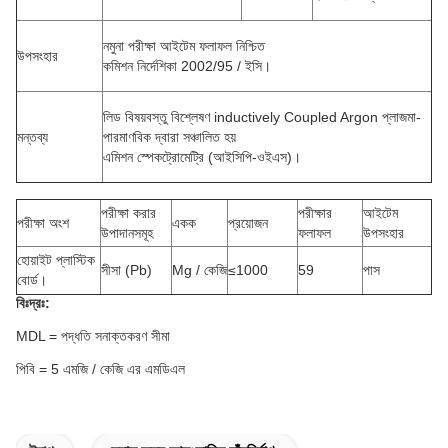
নমুনা পরীক্ষা আইটেম ফলাফল নিশ্চিত
উপসংহার
কমিশন নির্দেশিকা 2002/95 / ইসি।
লিড বিষয়বস্তু বিশ্লেষণ inductively Coupled Argon প্লাজমা-
মন্তব্য
পারমাণবিক দ্বারা সঞ্চালিত হয়
এমিশন স্পেকট্রোমেট্রি (আইসিপি-ওইএস)।
পরীক্ষা করার
পরীক্ষার
আইটেম
পরীক্ষা অংশ
একক
প্রয়োজন
উপাদানসমূহ
ফলাফল
উপসংহার
হোয়াইট প্লাস্টিক
সীসা (Pb)
Mg / কেজি
≤1000
59
পাস
বোর্ড।
বিঃদ্রঃ:
MDL = পদ্ধতি সনাক্তকরণ সীমা
পিবি = 5 এমজি / কেজি এর এমডিএল