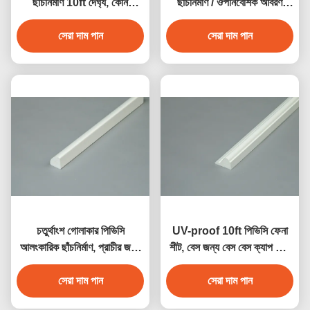
ছাঁচনির্মাণ 10ft দৈর্ঘ্য, কোন
ছাঁচনির্মাণ / ঔপনিবেশিক আবরণ
warping সঙ্গে
হোয়াইট ভিনাইল পিভিসি ছাঁচনির্মাণ
সেরা দাম পান
সেরা দাম পান
চতুর্থাংশ গোলাকার পিভিসি
UV-proof 10ft পিভিসি ফেনা
আলংকারিক ছাঁচনির্মাণ, প্রাচীর জন্য
শীট, বেস জন্য বেস বেস ক্যাপ সাদা
পুনর্ব্যবহারযোগ্য শোভাকর ছাঁচনির্মাণ
Vinyl পিভিসি Moldings
সেরা দাম পান
সেরা দাম পান