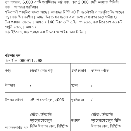
ছাদ প্যানেল, 6,000 এমটি প্লাস্টিকের কাঠ পণ্য, এবং 2,000 এমটি অন্যান্য পিভিসি
পণ্য।
আমাদের প্রতিষ্ঠান
শক্তিশালী প্রযুক্তি ক্ষমতা আছে।
আমাদের বিশিষ্ট ২0 টি প্রকৌশলী ও প্রযুক্তিবিদ আছেন
নতুন পণ্য উন্নয়নশীল।
আমরা উন্নত সব ধরণের এবং নকশা রং ফ্যাশন নেতৃস্থানীয় হয়
চীনা প্রসাধন ক্ষেত্রে।
আমাদের 140 টিরও বেশি চেইন শপ রয়েছে এবং চীনে বেশ কয়েকটি
পেটেন্ট রয়েছে।
আমাদের
পণ্য ইউরোপ, মধ্য প্রাচ্য এবং উত্তর আমেরিকা ভাল বিক্রি।
পরিক্ষার ফল
রিপোর্ট নং: 060911২২98
পণ্য
পিভিসি ফোম পণ্য
টেস্ট বিভাগ
কমিশন পরীক্ষা
উপাদান
/
মডেল
/
উত্পাদন তারিখ
২5 শে সেপ্টেম্বর, ২006
ক্রমিক নং.
/
চেচিয়াং হুক্সিয়াজি
চেচিয়াং হুক্সিয়াজি
ম্যাক্রোমোলেকুল
উত্পাদক
ম্যাক্রোমোলেকুল বিল্ডিং
বিল্ডিং উপাদান কোং, লিমিটেড
উপাদান কোং, লিমিটেড
আবেদনকারীর নাম