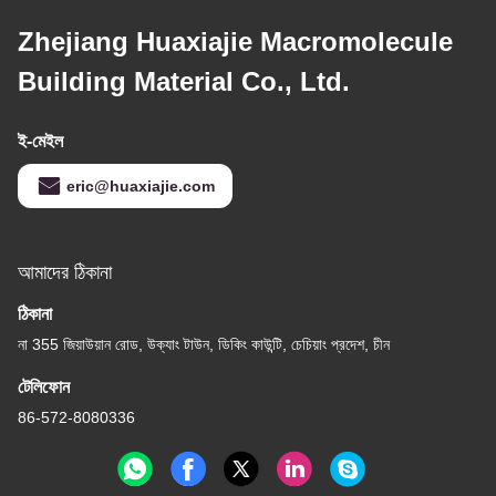
Zhejiang Huaxiajie Macromolecule
Building Material Co., Ltd.
ই-মেইল
eric@huaxiajie.com
আমাদের ঠিকানা
ঠিকানা
না 355 জিয়াউয়ান রোড, উক্যাং টাউন, ডিকিং কাউন্টি, চেচিয়াং প্রদেশ, চীন
টেলিফোন
86-572-8080336