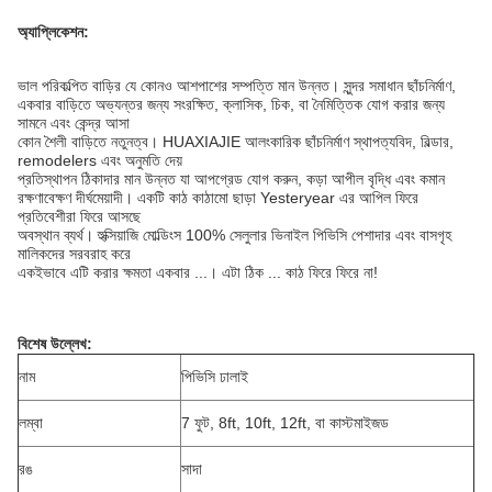
অ্যাপ্লিকেশন:
ভাল পরিকল্পিত বাড়ির যে কোনও আশপাশের সম্পত্তি মান উন্নত।
সুন্দর সমাধান ছাঁচনির্মাণ,
একবার বাড়িতে অভ্যন্তর জন্য সংরক্ষিত, ক্লাসিক, চিক, বা নৈমিত্তিক যোগ করার জন্য
সামনে এবং কেন্দ্র আসা
কোন শৈলী বাড়িতে নতুনত্ব।
HUAXIAJIE আলংকারিক ছাঁচনির্মাণ স্থাপত্যবিদ, বিল্ডার,
remodelers এবং অনুমতি দেয়
প্রতিস্থাপন ঠিকাদার মান উন্নত যা আপগ্রেড যোগ করুন, কড়া আপীল বৃদ্ধি এবং কমান
রক্ষণাবেক্ষণ দীর্ঘমেয়াদী।
একটি কাঠ কাঠামো ছাড়া Yesteryear এর আপিল ফিরে
প্রতিবেশীরা ফিরে আসছে
অবস্থান ব্যর্থ।
হুক্সিয়াজি মোল্ডিংস 100% সেলুলার ভিনাইল পিভিসি পেশাদার এবং বাসগৃহ
মালিকদের সরবরাহ করে
একইভাবে এটি করার ক্ষমতা একবার ...। এটা ঠিক ... কাঠ ফিরে ফিরে না!
বিশেষ উল্লেখ:
নাম
পিভিসি ঢালাই
লম্বা
7 ফুট, 8ft, 10ft, 12ft, বা কাস্টমাইজড
রঙ
সাদা