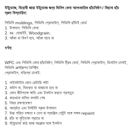
উইন্ডোজ, বিরোধী জারা উইন্ডোজ জন্য ভিনিল ফেনা আলংকারিক ছাঁচনির্মাণ / বিছানা ছাঁচ
দ্রুত বিস্তারিত:
পিভিসি moldings, পিভিসি প্রোফাইল, পিভিসি ছাঁটাই বোর্ড
1. উপাদান: পিভিসি ফেনা
2. রঙ: হোয়াইট, Woodgrain;
3. আঁকা বা বিবর্ণ হবে, আঁকা যাবে না
বর্ণনা:
WPC এবং পিভিসি ফোম ছাঁচনির্মাণ, পিভিসি ট্রিম বোর্ড, পিভিসি প্রোফাইল, ভিনাইল ঢালাই,
পিভিসি এক্সট্রুশন বৈশিষ্ট্য
প্রোফাইল, বহিঃস্থ ঢালাই:
1. লাইফটাইম কোন রোটারি পাটা
2. ফাটল না, বিভক্ত বা বাজানো হবে না
3. কোন কীটপতঙ্গ ক্ষতি এবং ইনস্টল করতে প্রস্তুত
4. কারখানা ফলিত ফলাদি শেষ
5. নিম্ন রক্ষণাবেক্ষণ
6. আর্দ্রতা এবং টার্মাইট প্রুফ উপাদান
7. উচ্চ শক্তি দক্ষতা • তেল বা ল্যাটেক্স পেইন্ট সঙ্গে সক্ষম repaint
8. ছাঁচ বা মৃত্তিকা প্রচার না
9. স্ট্যান্ডার্ড কাঠ কাজ সরঞ্জাম সঙ্গে ইনস্টল