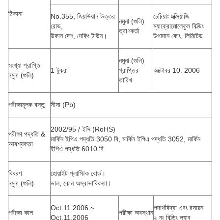
ঠিকানা
No.355, জিয়াউয়ান উত্তর
চেচিয়াং হুক্সিয়াজি
নমুনা (গুলি)
রোড,
ম্যাক্রোমোলেকুল বিল্ডিং
ত্রাণকর্তা
উকান দেশ, দেকিং টাউন।
উপাদান কোং, লিমিটেড
নমুনা (গুলি)
সংখ্যা প্রাপ্তি
1 টুকরা
প্রাপ্তির
অক্টোবর 10. 2006
নমুনা (গুলি)
তারিখ
পরীক্ষামূলক বস্তু
সীসা (Pb)
2002/95 / ইসি (RoHS)
পরীক্ষা পদ্ধতি &
মার্কিন ইপিএ পদ্ধতি 3050 বি, মার্কিন ইপিএ পদ্ধতি 3052, মার্কিন
আবশ্যকতা
ইপিএ পদ্ধতি 6010 বি
বিবরণ
হোয়াইট প্লাস্টিক বোর্ড।
নমুনা (গুলি)
ভাল, কোন অস্বাভাবিকতা।
Oct.11.2006 ~
পদার্থবিদ্যা এবং রসায়ন
পরীক্ষা কাল
পরীক্ষা অবস্থান
Oct.11.2006
২ নং বিল্ডিং ল্যাব