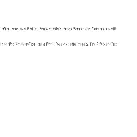
ক্ষা করার সময় বিকশিত শিখা এবং ধোঁয়ার ক্ষেত্রে উপকরণ শ্রেণিবদ্ধ করার একটি
সমাপ্তি উপকরণগুলিকে তাদের শিখা ছড়িয়ে এবং ধোঁয়া অনুসারে নিম্নলিখিত শ্রেণীতে