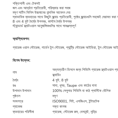
শক্তিশালী এবং টেকসই
জল এবং আর্দ্রতা প্রতিরোধী, পরিষ্কার করা সহজ
মসৃণ সাটিন ফিনিস উচ্চমানের নান্দনিক আবেদন দেয়
স্বাভাবিক ব্যবহারের সাথে কিছুটা স্ক্র্যাচ প্রতিরোধী, পৃষ্ঠের স্ক্র্যাচগুলি সহজেই মেরামত 
8 এবং 4 ফুট দৈর্ঘ্যে উপলব্ধ, কাস্টম দৈর্ঘ্য উপলব্ধ
স্ট্যান্ডার্ড স্ল্যাটওয়াল আনুষাঙ্গিকগুলির সাথে সামঞ্জস্যপূর্ণ
অ্যাপ্লিকেশন:
গ্যারেজ ওয়াল স্টোরেজ, গার্ডেন টুল স্টোরেজ, প্যান্ট্রি স্টোরেজ আইডিয়া, টুল স্টোরেজ আ
বিশেষ উল্লেখ:
অভ্যন্তরীণ ডিসলে জন্য পিভিসি গ্যারেজ স্ল্যাটওয়াল প্য
নাম
ক্ল্যাডিং
দৈর্ঘ্য
4 ফুট, 8 ফুট
রঙ
সাদা, ধূসর, Taupe এবং কাঠের দানা
উপাদান উপাদান
100% সেলুলার পিভিসি বা কাঠ প্লাস্টিক যৌগিক
পৃষ্ঠতল
মসৃণ
সনদপত্র
ISO9001, সিই, এসজিএস, ইন্টারটেক
প্যাকেজ
শক্ত কাগজ
ব্যবহারের পরিসীমা
গ্যারেজ, স্টোরেজ রুম, বেসমেন্ট, লন্ড্রি