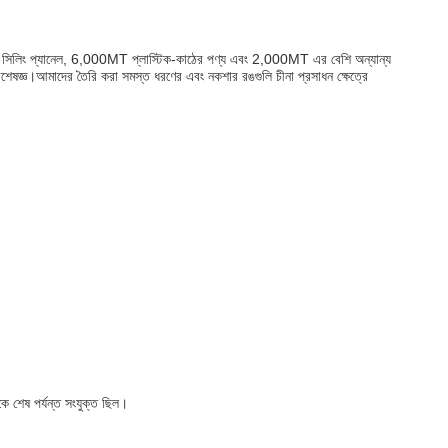
র এবং সিলিং প্যানেল, 6,000MT প্লাস্টিক-কাঠের পণ্য এবং 2,000MT এর বেশি অন্যান্য
িশেষজ্ঞ।আমাদের তৈরি করা সমস্ত ধরণের এবং নকশার রঙগুলি চীনা প্রসাধন ক্ষেত্রে
ে শেষ পর্যন্ত সংযুক্ত ছিল।