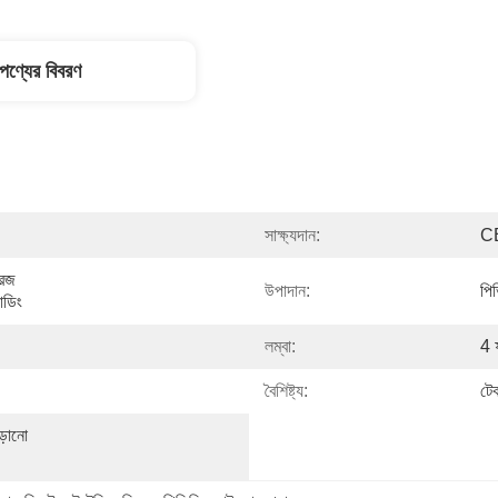
পণ্যের বিবরণ
সাক্ষ্যদান:
C
েজ 
উপাদান:
পি
যাডিং
লম্বা:
4 
বৈশিষ্ট্য:
টেক
়ানো 