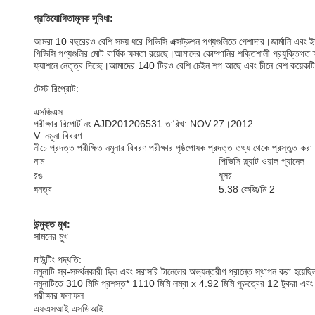
প্রতিযোগিতামূলক সুবিধা:
আমরা 10 বছরেরও বেশি সময় ধরে পিভিসি এক্সট্রুশন পণ্যগুলিতে পেশাদার।জার্মানি এবং
পিভিসি পণ্যগুলির মোট বার্ষিক ক্ষমতা রয়েছে।আমাদের কোম্পানির শক্তিশালী প্রযুক্তিগ
ফ্যাশনে নেতৃত্ব দিচ্ছে।আমাদের 140 টিরও বেশি চেইন শপ আছে এবং চীনে বেশ কয়েকটি প
টেস্ট রিপ্রোট:
এসজিএস
পরীক্ষার রিপোর্ট নং AJD201206531 তারিখ: NOV.27।2012
V. নমুনা বিবরণ
নীচে প্রদত্ত পরীক্ষিত নমুনার বিবরণ পরীক্ষার পৃষ্ঠপোষক প্রদত্ত তথ্য থেকে প্রস্তুত কর
নাম
পিভিসি স্ল্যাট ওয়াল প্যানেল
রঙ
ধূসর
ঘনত্ব
5.38 কেজি/মি 2
উন্মুক্ত মুখ:
সামনের মুখ
মাউন্টিং পদ্ধতি:
নমুনাটি স্ব-সমর্থনকারী ছিল এবং সরাসরি টানেলের অভ্যন্তরীণ প্রান্তে স্থাপন করা হয়েছ
নমুনাটিতে 310 মিমি প্রশস্ত* 1110 মিমি লম্বা x 4.92 মিমি পুরুত্বের 12 টুকরা এবং
পরীক্ষার ফলাফল
এফএসআই এসডিআই