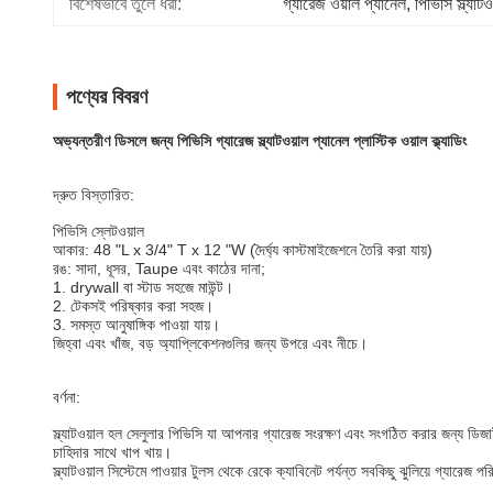
বিশেষভাবে তুলে ধরা:
গ্যারেজ ওয়াল প্যানেল
, 
পিভিসি স্ল্যাট
পণ্যের বিবরণ
অভ্যন্তরীণ ডিসলে জন্য পিভিসি গ্যারেজ স্ল্যাটওয়াল প্যানেল প্লাস্টিক ওয়াল ক্ল্যাডিং
দ্রুত বিস্তারিত:
পিভিসি স্লেটওয়াল
আকার: 48 "L x 3/4" T x 12 "W (দৈর্ঘ্য কাস্টমাইজেশনে তৈরি করা যায়)
রঙ: সাদা, ধূসর, Taupe এবং কাঠের দানা;
1. drywall বা স্টাড সহজে মাউন্ট।
2. টেকসই পরিষ্কার করা সহজ।
3. সমস্ত আনুষাঙ্গিক পাওয়া যায়।
জিহ্বা এবং খাঁজ, বড় অ্যাপ্লিকেশনগুলির জন্য উপরে এবং নীচে।
বর্ণনা:
স্ল্যাটওয়াল হল সেলুলার পিভিসি যা আপনার গ্যারেজ সংরক্ষণ এবং সংগঠিত করার জন্য ডিজাই
চাহিদার সাথে খাপ খায়।
স্ল্যাটওয়াল সিস্টেমে পাওয়ার টুলস থেকে রেকে ক্যাবিনেট পর্যন্ত সবকিছু ঝুলিয়ে গ্যারেজ