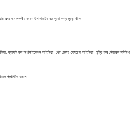
করা যায় এবং কম লক্ষণীয় কারণ উপাদানটির রঙ পুরো পণ্য জুড়ে থাকে
ইডিয়া, ক্রাফট রুম অর্গানাইজেশন আইডিয়া, পেট সেন্টার স্টোরেজ আইডিয়া, লন্ড্রি রুম স্টোরেজ সলিউশ
ানেল প্লাস্টিক ওয়াল