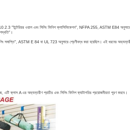
10.2.3 "ইন্টেরিয়র ওয়াল এবং সিলিং ফিনিশ ক্লাসিফিকেশন", NFPA 255, ASTM E84 অনুসারে পরী
র পদ্ধতি"।
সিলিং সমাপ্তি", ASTM E 84 বা UL 723 অনুসারে শ্রেণীবদ্ধ করা হয়েছিল। এই ধরনের অভ্যন্তরীণ 
ছে, এটি ক্লাস A এর অভ্যন্তরীণ প্রাচীর এবং সিলিং ফিনিশ ক্যাটাগরির প্রয়োজনীয়তা পূরণ করবে।