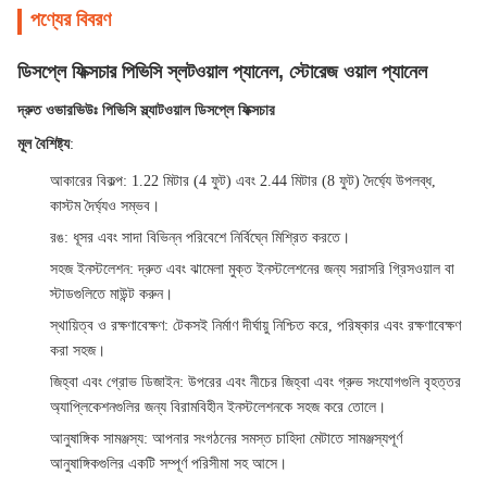
পণ্যের বিবরণ
ডিসপ্লে ফিক্সচার পিভিসি স্লটওয়াল প্যানেল, স্টোরেজ ওয়াল প্যানেল
দ্রুত ওভারভিউঃ পিভিসি স্ল্যাটওয়াল ডিসপ্লে ফিক্সচার
মূল বৈশিষ্ট্য
:
আকারের বিকল্প
: 1.22 মিটার (4 ফুট) এবং 2.44 মিটার (8 ফুট) দৈর্ঘ্যে উপলব্ধ,
কাস্টম দৈর্ঘ্যও সম্ভব।
রঙ
: ধূসর এবং সাদা বিভিন্ন পরিবেশে নির্বিঘ্নে মিশ্রিত করতে।
সহজ ইনস্টলেশন
: দ্রুত এবং ঝামেলা মুক্ত ইনস্টলেশনের জন্য সরাসরি গ্রিসওয়াল বা
স্টাডগুলিতে মাউন্ট করুন।
স্থায়িত্ব ও রক্ষণাবেক্ষণ
: টেকসই নির্মাণ দীর্ঘায়ু নিশ্চিত করে, পরিষ্কার এবং রক্ষণাবেক্ষণ
করা সহজ।
জিহ্বা এবং গ্রোভ ডিজাইন
: উপরের এবং নীচের জিহ্বা এবং গ্রুভ সংযোগগুলি বৃহত্তর
অ্যাপ্লিকেশনগুলির জন্য বিরামবিহীন ইনস্টলেশনকে সহজ করে তোলে।
আনুষাঙ্গিক সামঞ্জস্য
: আপনার সংগঠনের সমস্ত চাহিদা মেটাতে সামঞ্জস্যপূর্ণ
আনুষাঙ্গিকগুলির একটি সম্পূর্ণ পরিসীমা সহ আসে।