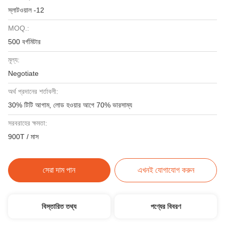
স্লাটওয়াল -12
MOQ.:
500 বর্গমিটার
মূল্য:
Negotiate
অর্থ প্রদানের শর্তাবলী:
30% টিটি আগাম, লোড হওয়ার আগে 70% ভারসাম্য
সরবরাহের ক্ষমতা:
900T / মাস
সেরা দাম পান
এখনই যোগাযোগ করুন
বিস্তারিত তথ্য
পণ্যের বিবরণ