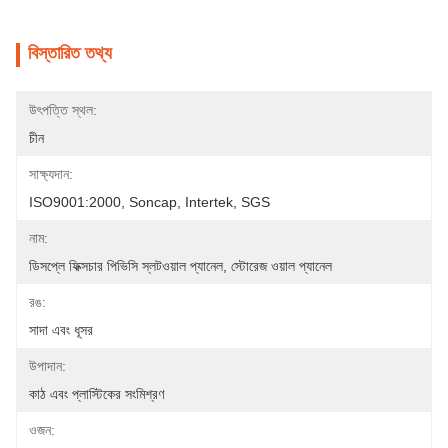
বিস্তারিত তথ্য
উৎপত্তি স্থল:
চীন
সাক্ষ্যদান:
ISO9001:2000, Soncap, Intertek, SGS
নাম:
ডিসপ্লে ফিক্সচার পিভিসি স্লটওয়াল প্যানেল, স্টোরেজ ওয়াল প্যানেল
রঙ:
সাদা এবং ধূসর
উপাদান:
কাঠ এবং প্লাস্টিকের সংমিশ্রণ
ওজন: