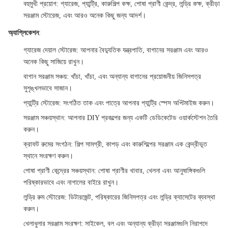
বহুমুখী প্রয়োগ
: গ্যারেজ, প্যান্ট্রি, কারুশিল্প কক্ষ, পোষা প্রাণী কেন্দ্র, লন্ড্রি কক্ষ, ক্রীড়া
সরঞ্জাম স্টোরেজ, এবং আরও অনেক কিছু জন্য আদর্শ।
অ্যাপ্লিকেশন
:
গ্যারেজ দেয়াল স্টোরেজ
: আপনার বৈদ্যুতিক যন্ত্রপাতি, বাগানের সরঞ্জাম এবং আরও
অনেক কিছু সাজিয়ে রাখুন।
বাগান সরঞ্জাম সঞ্চয়
: খাঁচা, খাঁচা, এবং অন্যান্য বাগানের প্রয়োজনীয় জিনিসপত্র
সুশৃঙ্খলভাবে সাজান।
প্যান্ট্রি স্টোরেজ
: সংগঠিত তাক এবং পাত্রে আপনার প্যান্ট্রি স্পেস অপ্টিমাইজ করুন।
সরঞ্জাম সঞ্চয়স্থান
: আপনার DIY প্রকল্পের জন্য একটি ডেডিকেটেড ওয়ার্কস্টেশন তৈরি
করুন।
ক্রাফট রুমের সংগঠন
: শিল্প সামগ্রী, কাপড় এবং কারুশিল্পের সরঞ্জাম এক কেন্দ্রীভূত
স্থানে সংরক্ষণ করুন।
পোষা প্রাণী কেন্দ্রের সঞ্চয়স্থান
: পোষা প্রাণীর খাবার, খেলনা এবং আনুষাঙ্গিকগুলি
পরিষ্কারভাবে এবং নাগালের বাইরে রাখুন।
লন্ড্রি রুম স্টোরেজ
: ডিটারজেন্ট, পরিষ্কারের জিনিসপত্র এবং লন্ড্রি ক্যাসেটের ব্যবস্থা
করুন।
খেলাধুলার সরঞ্জাম সংরক্ষণ
: সাইকেল, বল এবং অন্যান্য ক্রীড়া সরঞ্জামগুলি নিরাপদে