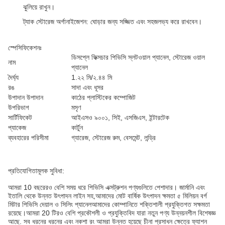
ঝুলিয়ে রাখুন।
ট্যাক স্টোরেজ অর্গানাইজেশন
: ঘোড়ার জন্য সজ্জিত এবং সহজলভ্য করে রাখবেন।
স্পেসিফিকেশনঃ
ডিসপ্লে ফিক্সচার পিভিসি স্লটওয়াল প্যানেল, স্টোরেজ ওয়াল
নাম
প্যানেল
দৈর্ঘ্য
1.২২ মি/২.৪৪ মি
রঙ
সাদা এবং ধূসর
উপাদান উপাদান
কাঠের প্লাস্টিকের কম্পোজিট
উপরিভাগ
মসৃণ
সার্টিফিকেট
আইএসও ৯০০১, সিই, এসজিএস, ইন্টারটেক
প্যাকেজ
কার্টুন
ব্যবহারের পরিসীমা
গ্যারেজ, স্টোরেজ রুম, বেসমেন্ট, লন্ড্রি
প্রতিযোগিতামূলক সুবিধা:
আমরা 10 বছরেরও বেশি সময় ধরে পিভিসি এক্সট্রুশন পণ্যগুলিতে পেশাদার। জার্মানি এবং
ইতালি থেকে উন্নত উৎপাদন লাইন সহ,আমাদের মোট বার্ষিক উৎপাদন ক্ষমতা ৫ মিলিয়ন বর্গ
মিটার পিভিসি দেয়াল ও সিলিং প্যানেলআমাদের কোম্পানিতে শক্তিশালী প্রযুক্তিগত সক্ষমতা
রয়েছে।আমরা 20 টিরও বেশি প্রকৌশলী ও প্রযুক্তিবিদ যারা নতুন পণ্য উন্নয়নশীল বিশেষজ্ঞ
আছে. সব ধরনের ধরনের এবং নকশা রং আমরা উন্নত হয়েছে চীনা প্রসাধন ক্ষেত্রে ফ্যাশন