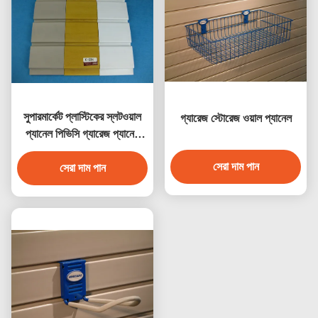
সুপারমার্কেট প্লাস্টিকের স্লটওয়াল
গ্যারেজ স্টোরেজ ওয়াল প্যানেল
প্যানেল পিভিসি গ্যারেজ প্যানেল
জলরোধী
সেরা দাম পান
সেরা দাম পান