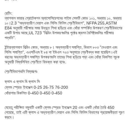
রেটিং:
ন্যাশনাল ফায়ার প্রোটেকশন অ্যাসোসিয়েশনের লাইফ সেফটি কোড ১০১, অধ্যায় ১০, অধ্যায়
১০।2.3 "অভ্যন্তরীণ দেয়াল এবং সিলিং ফিনিস শ্রেণীবিভাগ", NFPA 255,ASTM
E84 অনুযায়ী পরীক্ষার সময় উদ্ভূত শিখা ছড়িয়ে এবং ধোঁয়া সম্পর্কিত উপকরণ শ্রেণীবিভাগের
একটি উপায় আছে,UL 723 "বিল্ডিং উপকরণগুলির পৃষ্ঠের জ্বলন বৈশিষ্ট্যগুলির পরীক্ষার
পদ্ধতি".
ইন্টারন্যাশনাল বিল্ডিং কোড, অধ্যায় ৮। অভ্যন্তরীণ সমাপ্তি, বিভাগ ৮০৩ "দেওয়াল এবং
সিলিং সমাপ্তি", এএসটিএম ই ৮৪ বা ইউএল ৭২৩ অনুসারে শ্রেণীবদ্ধ করা হয়েছিল।এই
ধরনের অভ্যন্তরীণ সমাপ্তি উপকরণগুলি তাদের শিখা ছড়িয়ে পড়া এবং ধোঁয়া বিকশিত সূচক
অনুযায়ী নিম্নলিখিত শ্রেণীতে বিভক্ত করা হবেঃ.
শ্রেণীবিভাগগুলি নিম্নরূপঃ
ক্লাস এ ক্লাস বি ক্লাস সি
ফ্লেম স্প্রেড ইনডেক্স 0-25 26-75 76-200
ধোঁয়াশায় বিকশিত 0-450 0-450 0-450
যেহেতু পরীক্ষিত নমুনাটি একটি ফ্লেম স্প্রেড ইনডেক্স 20 এবং একটি ধোঁয়া তৈরি 450
পেয়েছে, তাই এটি ক্লাস এ অভ্যন্তরীণ দেয়াল এবং সিলিং ফিনিস বিভাগের প্রয়োজনীয়তা পূরণ
করবে।