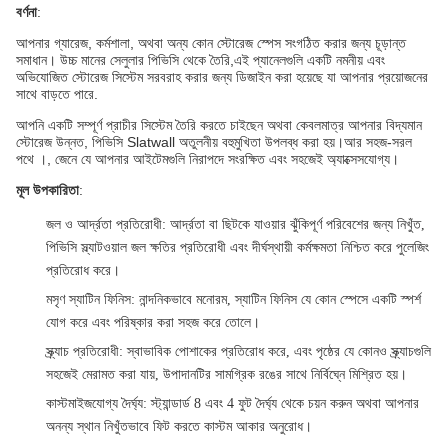
বর্ণনা
:
আপনার গ্যারেজ, কর্মশালা, অথবা অন্য কোন স্টোরেজ স্পেস সংগঠিত করার জন্য চূড়ান্ত
সমাধান। উচ্চ মানের সেলুলার পিভিসি থেকে তৈরি,এই প্যানেলগুলি একটি নমনীয় এবং
অভিযোজিত স্টোরেজ সিস্টেম সরবরাহ করার জন্য ডিজাইন করা হয়েছে যা আপনার প্রয়োজনের
সাথে বাড়তে পারে.
আপনি একটি সম্পূর্ণ প্রাচীর সিস্টেম তৈরি করতে চাইছেন অথবা কেবলমাত্র আপনার বিদ্যমান
স্টোরেজ উন্নত, পিভিসি Slatwall অতুলনীয় বহুমুখিতা উপলব্ধ করা হয়।আর সহজ-সরল
পথে ।, জেনে যে আপনার আইটেমগুলি নিরাপদে সংরক্ষিত এবং সহজেই অ্যাক্সেসযোগ্য।
মূল উপকারিতা
:
জল ও আর্দ্রতা প্রতিরোধী
: আর্দ্রতা বা ছিটকে যাওয়ার ঝুঁকিপূর্ণ পরিবেশের জন্য নিখুঁত,
পিভিসি স্ল্যাটওয়াল জল ক্ষতির প্রতিরোধী এবং দীর্ঘস্থায়ী কর্মক্ষমতা নিশ্চিত করে পুলেজিং
প্রতিরোধ করে।
মসৃণ স্যাটিন ফিনিস
: নান্দনিকভাবে মনোরম, স্যাটিন ফিনিস যে কোন স্পেসে একটি স্পর্শ
যোগ করে এবং পরিষ্কার করা সহজ করে তোলে।
স্ক্র্যাচ প্রতিরোধী
: স্বাভাবিক পোশাকের প্রতিরোধ করে, এবং পৃষ্ঠের যে কোনও স্ক্র্যাচগুলি
সহজেই মেরামত করা যায়, উপাদানটির সামগ্রিক রঙের সাথে নির্বিঘ্নে মিশ্রিত হয়।
কাস্টমাইজযোগ্য দৈর্ঘ্য
: স্ট্যান্ডার্ড 8 এবং 4 ফুট দৈর্ঘ্য থেকে চয়ন করুন অথবা আপনার
অনন্য স্থান নিখুঁতভাবে ফিট করতে কাস্টম আকার অনুরোধ।