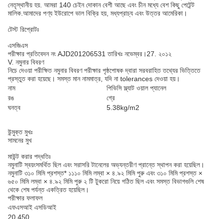
নেতৃস্থানীয় হয়. আমরা 140 চেইন দোকান বেশী আছে এবং চীন মধ্যে বেশ কিছু পেটেন্ট
মালিক.আমাদের পণ্য ইউরোপে ভাল বিক্রি হয়, মধ্যপ্রাচ্য এবং উত্তর আমেরিকা।
টেস্ট রিপ্রোটঃ
এসজিএস
পরীক্ষার প্রতিবেদন নং AJD201206531 তারিখঃ নভেম্বর।27. ২০১২
V. নমুনার বিবরণ
নিচে দেওয়া পরীক্ষিত নমুনার বিবরণ পরীক্ষার পৃষ্ঠপোষক দ্বারা সরবরাহিত তথ্যের ভিত্তিতে
প্রস্তুত করা হয়েছে। সমস্ত মান নামমাত্র, যদি না tolerances দেওয়া হয়।
নাম
পিভিসি স্ল্যাট ওয়াল প্যানেল
রঙ
গ্রে
ঘনত্ব
5.38kg/m2
উন্মুক্ত মুখঃ
সামনের মুখ
মাউন্ট করার পদ্ধতিঃ
নমুনাটি স্বয়ংসমর্থিত ছিল এবং সরাসরি টানেলের অভ্যন্তরীণ প্রান্তে স্থাপন করা হয়েছিল।
নমুনাটি ৩১০ মিমি প্রশস্ত* ১১১০ মিমি লম্বা × ৪.৯২ মিমি পুরু এবং ৩১০ মিমি প্রশস্ত ×
৬৫০ মিমি লম্বা × ৪.৯২ মিমি পুরু ২ টি টুকরো নিয়ে গঠিত ছিল এবং সমস্ত বিভাগগুলি শেষ
থেকে শেষ পর্যন্ত একত্রিত হয়েছিল।
পরীক্ষার ফলাফল
এফএসআই এসডিআই
20 450