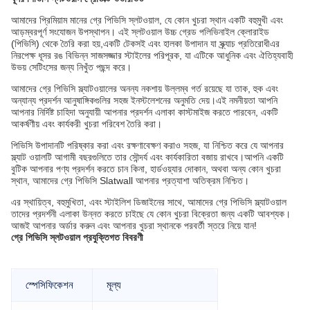
আমাদের প্রিমিয়াম মানের গ্রে পিভিসি স্লটওয়াল, যে কোন খুচরা স্থান একটি বহুমুখী এবং
আড়ম্বরপূর্ণ সংযোজন উপস্থাপন। এই স্লটওয়াল উচ্চ গ্রেড পলিভিনাইল ক্লোরাইড
(পিভিসি) থেকে তৈরি করা হয়,একটি টেকসই এবং হালকা উপাদান যা স্ক্র্যাচ প্রতিরোধীএর
নিরপেক্ষ ধূসর রঙ বিভিন্ন সাজসজ্জার স্টাইলের পরিপূরক, যা এটিকে আধুনিক এবং ঐতিহ্যবাহী
উভয় সেটিংসের জন্য নিখুঁত পছন্দ করে।
আমাদের গ্রে পিভিসি স্ল্যাটওয়ালের অনন্য নকশায় উল্লম্ব গর্ত রয়েছে যা তাক, হুক এবং
অন্যান্য প্রদর্শন আনুষাঙ্গিকগুলির সহজ ইনস্টলেশনের অনুমতি দেয়।এই নমনীয়তা আপনি
আপনার নির্দিষ্ট চাহিদা অনুযায়ী আপনার প্রদর্শন এলাকা কাস্টমাইজ করতে পারবেন, একটি
আকর্ষণীয় এবং কার্যকরী খুচরা পরিবেশ তৈরি করা।
পিভিসি উপাদানটি পরিষ্কার করা এবং রক্ষণাবেক্ষণ করাও সহজ, যা নিশ্চিত করে যে আপনার
স্ল্যাট ওয়ালটি আগামী বছরগুলিতে তার সৌন্দর্য এবং কার্যকারিতা বজায় রাখবে।আপনি একটি
বুটিক আপনার পণ্য প্রদর্শন করতে চান কিনা, হার্ডওয়্যার দোকান, অথবা অন্য কোন খুচরা
স্থান, আমাদের গ্রে পিভিসি Slatwall আপনার প্রত্যাশা অতিক্রম নিশ্চিত।
এর স্থায়িত্ব, বহুমুখিতা, এবং স্টাইলিশ ডিজাইনের সাথে, আমাদের গ্রে পিভিসি স্ল্যাটওয়াল
তাদের প্রদর্শনী এলাকা উন্নত করতে চাইছে যে কোন খুচরা বিক্রেতা জন্য একটি আবশ্যক।
আজই আপনার অর্ডার করুন এবং আপনার খুচরা স্থানকে পরবর্তী স্তরে নিয়ে যান!
গ্রে পিভিসি স্লটওয়াল প্রযুক্তিগত বিবরণী
স্পেসিফিকেশন
মূল্য