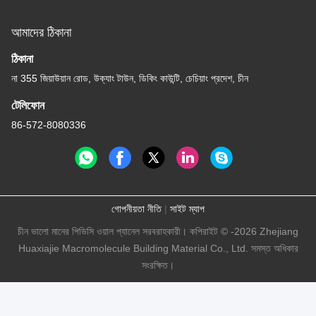
আমাদের ঠিকানা
ঠিকানা
না 355 জিয়াউয়ান রোড, উক্যাং টাউন, ডিকিং কাউন্টি, চেচিয়াং প্রদেশ, চীন
টেলিফোন
86-572-8080336
গোপনীয়তা নীতি
|
সাইট ম্যাপ
চীন ভালো মানের পিভিসি ওয়াল প্যানেল সরবরাহকারী। কপিরাইট © -2026 Zhejiang
Huaxiajie Macromolecule Building Material Co., Ltd. সমস্ত অধিকার
সংরক্ষিত।