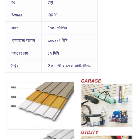
রঙ
গ্রে
উপাদান
পিভিসি
ওজন
1৭৪ কেজি/মি
প্যানেলের আকার
৩০০x১৭ মিমি
প্যানেল বেধ
১৭ মিমি
দৈর্ঘ্য
2.৪৪ মিটার অথবা কাস্টমাইজড