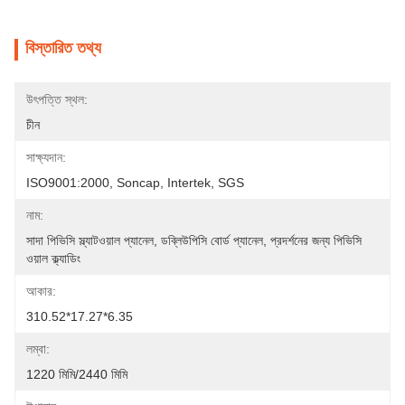
বিস্তারিত তথ্য
উৎপত্তি স্থল:
চীন
সাক্ষ্যদান:
ISO9001:2000, Soncap, Intertek, SGS
নাম:
সাদা পিভিসি স্ল্যাটওয়াল প্যানেল, ডব্লিউপিসি বোর্ড প্যানেল, প্রদর্শনের জন্য পিভিসি 
ওয়াল ক্ল্যাডিং
আকার:
310.52*17.27*6.35
লম্বা:
1220 মিমি/2440 মিমি