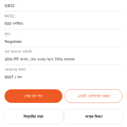
GB32
MOQ.:
500 বর্গমিটার
মূল্য:
Negotiate
অর্থ প্রদানের শর্তাবলী:
30% টিটি আগাম, লোড হওয়ার আগে 70% ভারসাম্য
সরবরাহের ক্ষমতা:
900T / মাস
সেরা দাম পান
এখনই যোগাযোগ করুন
বিস্তারিত তথ্য
পণ্যের বিবরণ