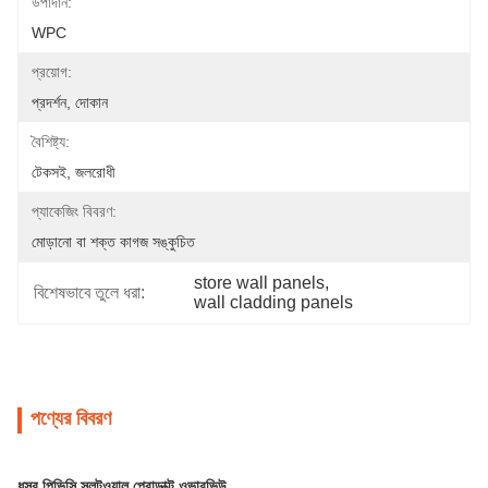
উপাদান:
WPC
প্রয়োগ:
প্রদর্শন, দোকান
বৈশিষ্ট্য:
টেকসই, জলরোধী
প্যাকেজিং বিবরণ:
মোড়ানো বা শক্ত কাগজ সঙ্কুচিত
store wall panels
, 
বিশেষভাবে তুলে ধরা:
wall cladding panels
পণ্যের বিবরণ
ধূসর পিভিসি স্লটওয়াল প্রোডাক্ট ওভারভিউ