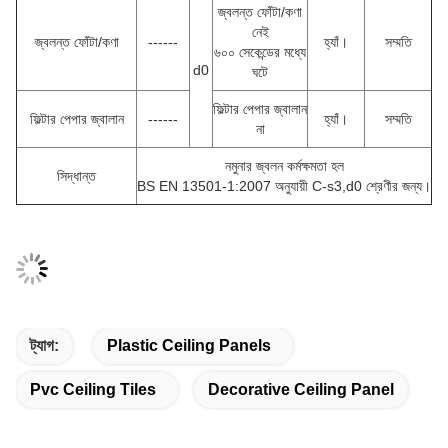
জ্বলন্ত ফোঁটা/কণা
নেই
জ্বলন্ত ফোঁটা/কণা
------
হ্যাঁ।
সম্মতি
৬০০ সেকেন্ডের মধ্যে
d0
ঘটে
ফিল্টার পেপার জ্বালান
ফিল্টার পেপার জ্বালান
------
হ্যাঁ।
সম্মতি
না
নমুনার জ্বলন কর্মক্ষমতা হল
সিদ্ধান্ত
BS EN 13501-1:2007 অনুযায়ী C-s3,d0 শ্রেণীর জন্য।
ট্যাগ:
Plastic Ceiling Panels
Pvc Ceiling Tiles
Decorative Ceiling Panel