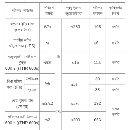
পরিমাপ
প্রযুক্তিগত
পরীক্ষার
ব্যক্তিগত
পরীক্ষার আইটেম
ইউনিট
প্রয়োজনীয়তা
ফলাফল
বিচার
আগুনের বৃদ্ধির হার
W/s
≤250
105
সম্মতি
সূচক (চিত্র)
পার্শ্বীয় অগ্নি
m
হ্যাঁ।
সম্মতি
ছড়িয়ে পড়া (LFS)
অভ্যন্তরীণ মোট তাপ
সি
মুক্তি
এমজে
≤15
11.5
সম্মতি
600 s ((THR 600s)
উপরিভাগ
30
সম্মতি
শিখা ছড়িয়ে
মিমি
≤১৫০
পড়া ((Fs)
প্রান্ত
33
সম্মতি
ধোঁয়া বৃদ্ধির হার
m2/s2
≤১৮০
192
(স্মোগ্রা)
এস৩
এস২
সম্মতি
ধোঁয়াশার মোট উৎপাদন
m2
≤200
666
600 s ((THR 600s)