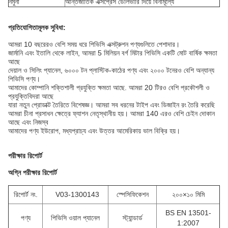
নমুনা
আন্তর্জাতিক এক্সপ্রেস ডেলিভারি দিয়ে বিনামূল্যে
প্রতিযোগিতামূলক সুবিধা:
আমরা 10 বছরেরও বেশি সময় ধরে পিভিসি এক্সট্রুশন পণ্যগুলিতে পেশাদার।
জার্মানি এবং ইতালি থেকে লাইন, আমরা 5 মিলিয়ন বর্গ মিটার পিভিসি একটি মোট বার্ষিক ক্ষমতা
আছে
দেয়াল ও সিলিং প্যানেল, ৬০০০ টন প্লাস্টিক-কাঠের পণ্য এবং ২০০০ টনেরও বেশি অন্যান্য
পিভিসি পণ্য।
আমাদের কোম্পানি শক্তিশালী প্রযুক্তি ক্ষমতা আছে. আমরা 20 টিরও বেশি প্রকৌশলী ও
প্রযুক্তিবিদরা আছে
যারা নতুন প্রোডাক্ট তৈরিতে বিশেষজ্ঞ। আমরা সব ধরনের টাইপ এবং ডিজাইন রং তৈরি করেছি
আমরা চীনা প্রসাধন ক্ষেত্রে ফ্যাশন নেতৃস্থানীয় হয়। আমরা 140 এরও বেশি চেইন দোকান
আছে এবং নিজস্ব
আমাদের পণ্য ইউরোপ, মধ্যপ্রাচ্য এবং উত্তর আমেরিকায় ভাল বিক্রি হয়।
পরীক্ষার রিপোর্ট
অগ্নি পরীক্ষার রিপোর্ট
রিপোর্ট নং.
V03-1300143
স্পেসিফিকেশন
২০০×১০ মিমি
BS EN 13501-
পণ্য
পিভিসি ওয়াল প্যানেল
স্ট্যান্ডার্ড
1:2007