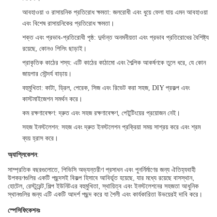
আবহাওয়া ও রাসায়নিক প্রতিরোধ ক্ষমতা
: জলরোধী এবং ধুয়ে ফেলা যায় এমন আবহাওয়া
এবং বিশেষ রাসায়নিকের প্রতিরোধ ক্ষমতা।
শক্ত এবং প্রভাব-প্রতিরোধী পৃষ্ঠ
: দুর্দান্ত অনমনীয়তা এবং প্রভাব প্রতিরোধের বৈশিষ্ট্য
রয়েছে, কোনও পিলিং ছাড়াই।
প্রাকৃতিক কাঠের শস্য
: এটি কাঠের কাঠামো এবং শৈল্পিক আকর্ষণকে তুলে ধরে, যে কোন
জায়গার সৌন্দর্য বাড়ায়।
বহুমুখিতা
: কাটা, ড্রিল, পেরেক, সিজ এবং রিভেট করা সহজ, DIY প্রকল্প এবং
কাস্টমাইজেশন সমর্থন করে।
কম রক্ষণাবেক্ষণ
: দ্রুত এবং সহজ রক্ষণাবেক্ষণ, পেইন্টিংয়ের প্রয়োজন নেই।
সহজ ইনস্টলেশন
: সহজ এবং দ্রুত ইনস্টলেশন প্রক্রিয়া সময় সাশ্রয় করে এবং শ্রম
ব্যয় হ্রাস করে।
অ্যাপ্লিকেশন
:
সাম্প্রতিক বছরগুলোতে, পিভিসি অভ্যন্তরীণ প্রসাধন এবং পুনর্নির্মাণের জন্য ঐতিহ্যবাহী
উপকরণগুলির একটি পছন্দসই বিকল্প হিসাবে আবির্ভূত হয়েছে, যার মধ্যে রয়েছে বাসস্থান,
হোটেল, রেস্টুরেন্ট,শিল্প ইউনিটএর বহুমুখিতা, স্থায়িত্ব এবং ইনস্টলেশনের সহজতা আধুনিক
স্থানগুলির জন্য এটি একটি আদর্শ পছন্দ করে যা শৈলী এবং কার্যকারিতা উভয়েরই দাবি করে।
স্পেসিফিকেশনঃ