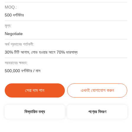
MOQ.:
500 বর্গমিটার
মূল্য:
Negotiate
অর্থ প্রদানের শর্তাবলী:
30% টিটি আগাম, লোড হওয়ার আগে 70% ভারসাম্য
সরবরাহের ক্ষমতা:
500,000 বর্গমিটার / মাস
সেরা দাম পান
এখনই যোগাযোগ করুন
বিস্তারিত তথ্য
পণ্যের বিবরণ