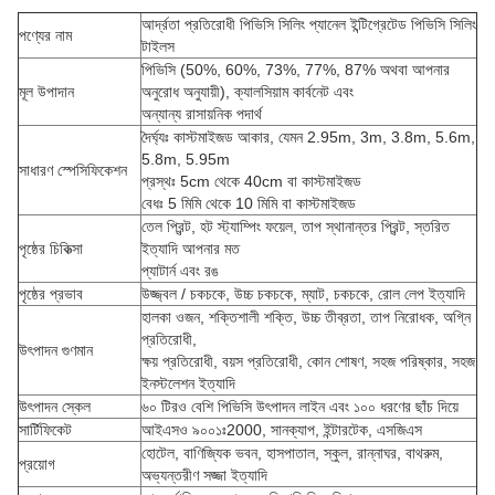
আর্দ্রতা প্রতিরোধী পিভিসি সিলিং প্যানেল ইন্টিগ্রেটেড পিভিসি সিলিং
পণ্যের নাম
টাইলস
পিভিসি (50%, 60%, 73%, 77%, 87% অথবা আপনার
মূল উপাদান
অনুরোধ অনুযায়ী), ক্যালসিয়াম কার্বনেট এবং
অন্যান্য রাসায়নিক পদার্থ
দৈর্ঘ্যঃ কাস্টমাইজড আকার, যেমন 2.95m, 3m, 3.8m, 5.6m,
5.8m, 5.95m
সাধারণ স্পেসিফিকেশন
প্রস্থঃ 5cm থেকে 40cm বা কাস্টমাইজড
বেধঃ 5 মিমি থেকে 10 মিমি বা কাস্টমাইজড
তেল প্রিন্ট, হট স্ট্যাম্পিং ফয়েল, তাপ স্থানান্তর প্রিন্ট, স্তরিত
পৃষ্ঠের চিকিত্সা
ইত্যাদি আপনার মত
প্যাটার্ন এবং রঙ
পৃষ্ঠের প্রভাব
উজ্জ্বল / চকচকে, উচ্চ চকচকে, ম্যাট, চকচকে, রোল লেপ ইত্যাদি
হালকা ওজন, শক্তিশালী শক্তি, উচ্চ তীব্রতা, তাপ নিরোধক, অগ্নি
প্রতিরোধী,
উৎপাদন গুণমান
ক্ষয় প্রতিরোধী, বয়স প্রতিরোধী, কোন শোষণ, সহজ পরিষ্কার, সহজ
ইনস্টলেশন ইত্যাদি
উৎপাদন স্কেল
৬০ টিরও বেশি পিভিসি উৎপাদন লাইন এবং ১০০ ধরণের ছাঁচ দিয়ে
সার্টিফিকেট
আইএসও ৯০০১ঃ2000, সানক্যাপ, ইন্টারটেক, এসজিএস
হোটেল, বাণিজ্যিক ভবন, হাসপাতাল, স্কুল, রান্নাঘর, বাথরুম,
প্রয়োগ
অভ্যন্তরীণ সজ্জা ইত্যাদি