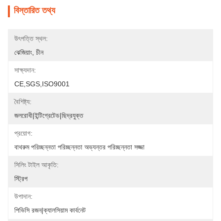
বিস্তারিত তথ্য
উৎপত্তি স্থল:
ঝেজিয়াং, চীন
সাক্ষ্যদান:
CE,SGS,ISO9001
বৈশিষ্ট্য:
জলরোধী|ইন্টিগ্রেটেড|ছিদ্রযুক্ত
প্রয়োগ:
বাথরুম পরিচ্ছন্নতা পরিচ্ছন্নতা অভ্যন্তর পরিচ্ছন্নতা সজ্জা
সিলিং টাইল আকৃতি:
স্ট্রিপ
উপাদান:
পিভিসি রজন|ক্যালসিয়াম কার্বনেট