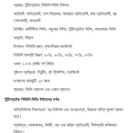
প্রকার
: ইন্টিগ্রেটেড পিভিসি সিলিং টাইলস
কার্যাবলী
: অগ্নিরোধী, তাপ নিরোধক, আর্দ্রতা-প্রতিরোধী, ছাঁচ-প্রতিরোধী, শব্দ
শোষণকারী, জলরোধী
বৈশিষ্ট্য
: আর্টিস্টিক সিলিং, মধুচক্র সিলিং, ইন্টিগ্রেটেড সিলিং, পারফোরড সিলিং
আকৃতি
: স্ট্রিপ
উপাদান
: পিভিসি রজন, ক্যালসিয়াম কার্বোনেট
পিভিসি সামগ্রী বিকল্প
: ৫০%, ৬০%, ৭৩%, ৭৭%, ৮৭%
ওজন
: ১.৫-৪ কেজি/ বর্গ মিটার
পৃষ্ঠতল প্রক্রিয়া
: প্রিন্টিং, হট স্ট্যাম্পিং, ল্যামিনেট
গুণমানের গ্যারান্টি
: ২৫ বছর
ব্যবহার
: সিলিং প্যানেল এবং ওয়াল প্যানেল
ইন্টিগ্রেটেড পিভিসি সিলিং টাইলসের বর্ণনা
:
অগ্নিনির্বাপক নিরাপত্তা
: স্ব-নির্বাপক এবং অ-জ্বলন্ত, উচ্চতর অগ্নি সুরক্ষা প্রদান
করে।
স্থায়িত্ব
: পোকামাকড়, টার্মিট, পচা এবং মরিচা প্রতিরোধী, দীর্ঘস্থায়ী কর্মক্ষমতা
নিশ্চিত।