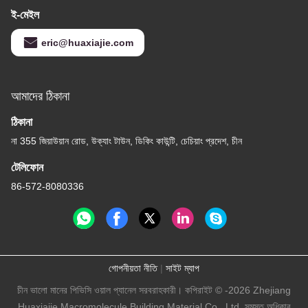
ই-মেইল
eric@huaxiajie.com
আমাদের ঠিকানা
ঠিকানা
না 355 জিয়াউয়ান রোড, উক্যাং টাউন, ডিকিং কাউন্টি, চেচিয়াং প্রদেশ, চীন
টেলিফোন
86-572-8080336
গোপনীয়তা নীতি
|
সাইট ম্যাপ
চীন ভালো মানের পিভিসি ওয়াল প্যানেল সরবরাহকারী। কপিরাইট © -2026 Zhejiang
Huaxiajie Macromolecule Building Material Co., Ltd. সমস্ত অধিকার