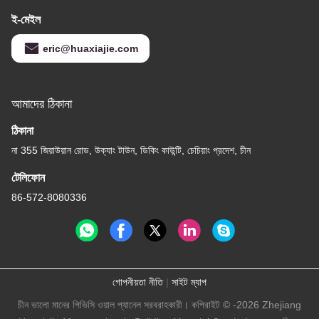
ই-মেইল
eric@huaxiajie.com
আমাদের ঠিকানা
ঠিকানা
না 355 জিয়াউয়ান রোড, উক্যাং টাউন, ডিকিং কাউন্টি, চেচিয়াং প্রদেশ, চীন
টেলিফোন
86-572-8080336
গোপনীয়তা নীতি
|
সাইট ম্যাপ
চীন ভালো মানের পিভিসি ওয়াল প্যানেল সরবরাহকারী। কপিরাইট © -2026 Zhejiang