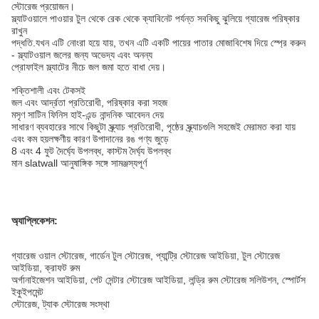
স্টোরেজ প্রয়োজন।
স্ল্যাটওয়ালে পাওয়ার টুল থেকে রেক থেকে ক্যাবিনেট পর্যন্ত সবকিছু ঝুলিয়ে গ্যারেজ পরিষ্কার
রাখুন
পদ্ধতি.যখন এটি নোংরা হয়ে যায়, তখন এটি একটি পায়ের পাতার মোজাবিশেষ দিয়ে স্প্রে করুন
- স্ল্যাটওয়াল জলের জন্য অভেদ্য এবং অনন্য
প্রোফাইল স্ল্যাটের নীচে জল জমা হতে বাধা দেয়।
শক্তিশালী এবং টেকসই
জল এবং আর্দ্রতা প্রতিরোধী, পরিষ্কার করা সহজ
মসৃণ সাটিন ফিনিস হাই-এন্ড নান্দনিক আবেদন দেয়
সাধারণ ব্যবহারের সাথে কিছুটা স্ক্র্যাচ প্রতিরোধী, পৃষ্ঠের স্ক্র্যাচগুলি সহজেই মেরামত করা যায়
এবং কম হয়
লক্ষণীয় কারণ উপাদানের রঙ পণ্য জুড়ে
8 এবং 4 ফুট দৈর্ঘ্যে উপলব্ধ, কাস্টম দৈর্ঘ্য উপলব্ধ
মান slatwall আনুষাঙ্গিক সঙ্গে সামঞ্জস্যপূর্ণ
অ্যাপ্লিকেশন:
গ্যারেজ ওয়াল স্টোরেজ, গার্ডেন টুল স্টোরেজ, প্যান্ট্রি স্টোরেজ আইডিয়া, টুল স্টোরেজ
আইডিয়া, ক্রাফট রুম
অর্গানাইজেশন আইডিয়া, পেট সেন্টার স্টোরেজ আইডিয়া, লন্ড্রি রুম স্টোরেজ সলিউশন, স্পোর্টস
ইকুইপমেন্ট
স্টোরেজ, ট্যাক স্টোরেজ সংস্থা