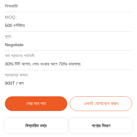
গিগাবাইট
MOQ.:
500 বর্গমিটার
মূল্য:
Negotiate
অর্থ প্রদানের শর্তাবলী:
30% টিটি আগাম, লোড হওয়ার আগে 70% ভারসাম্য
সরবরাহের ক্ষমতা:
900T / মাস
সেরা দাম পান
এখনই যোগাযোগ করুন
বিস্তারিত তথ্য
পণ্যের বিবরণ