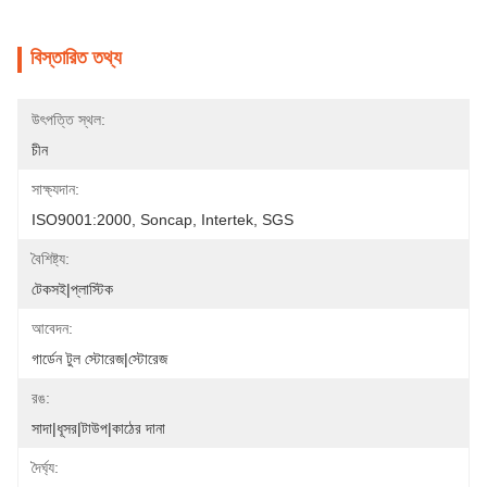
বিস্তারিত তথ্য
উৎপত্তি স্থল:
চীন
সাক্ষ্যদান:
ISO9001:2000, Soncap, Intertek, SGS
বৈশিষ্ট্য:
টেকসই|প্লাস্টিক
আবেদন:
গার্ডেন টুল স্টোরেজ|স্টোরেজ
রঙ:
সাদা|ধূসর|টাউপ|কাঠের দানা
দৈর্ঘ্য: