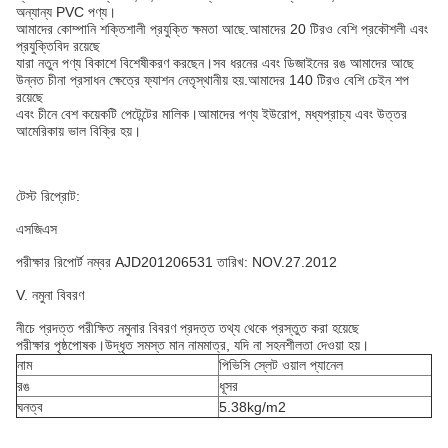
অন্যান্য PVC পণ্য।
আমাদের কোম্পানি শক্তিশালী প্রযুক্তি ক্ষমতা আছে.আমাদের 20 টিরও বেশি প্রকৌশলী এবং
প্রযুক্তিবিদ রয়েছে
যারা নতুন পণ্য বিকাশে বিশেষীকরণ করছেন।সব ধরনের এবং ডিজাইনের রঙ আমাদের আছে
উন্নত চীনা প্রসাধন ক্ষেত্রে ফ্যাশন নেতৃস্থানীয় হয়.আমাদের 140 টিরও বেশি চেইন শপ
রয়েছে
এবং চীনে বেশ কয়েকটি পেটেন্টের মালিক।আমাদের পণ্য ইউরোপ, মধ্যপ্রাচ্য এবং উত্তর
আমেরিকায় ভাল বিক্রি হয়।
টেস্ট রিপ্রোট:
এসজিএস
পরীক্ষার রিপোর্ট নম্বর AJD201206531 তারিখ: NOV.27.2012
V. নমুনা বিবরণ
নীচে প্রদত্ত পরীক্ষিত নমুনার বিবরণ প্রদত্ত তথ্য থেকে প্রস্তুত করা হয়েছে
পরীক্ষার পৃষ্ঠপোষক।উদ্ধৃত সমস্ত মান নামমাত্র, যদি না সহনশীলতা দেওয়া হয়।
নাম
পিভিসি স্লেট ওয়াল প্যানেল
রঙ
ধূসর
ঘনত্ব
5.38kg/m2