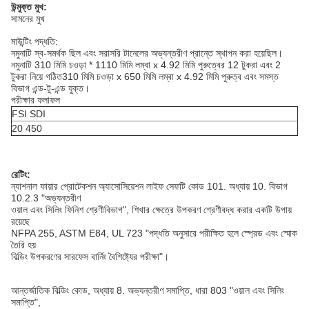
উন্মুক্ত মুখ:
সামনের মুখ
মাউন্টিং পদ্ধতি:
নমুনাটি স্ব-সমর্থক ছিল এবং সরাসরি টানেলের অভ্যন্তরীণ প্রান্তে স্থাপন করা হয়েছিল।
নমুনাটি 310 মিমি চওড়া * 1110 মিমি লম্বা x 4.92 মিমি পুরুত্বের 12 টুকরা এবং 2
টুকরা নিয়ে গঠিত
310 মিমি চওড়া x 650 মিমি লম্বা x 4.92 মিমি পুরুত্ব এবং সমস্ত
বিভাগ এন্ড-টু-এন্ড যুক্ত।
পরীক্ষার ফলাফল
FSI SDI
20 450
রেটিং:
ন্যাশনাল ফায়ার প্রোটেকশন অ্যাসোসিয়েশন লাইফ সেফটি কোড 101. অধ্যায় 10. বিভাগ
10.2.3 "অভ্যন্তরীণ
ওয়াল এবং সিলিং ফিনিশ শ্রেণীবিভাগ", শিখার ক্ষেত্রে উপকরণ শ্রেণীবদ্ধ করার একটি উপায়
রয়েছে
NFPA 255, ASTM E84, UL 723 "পদ্ধতি অনুসারে পরীক্ষিত হলে স্প্রেড এবং স্মোক
তৈরি হয়
বিল্ডিং উপকরণের সারফেস বার্নিং বৈশিষ্ট্যের পরীক্ষা"।
আন্তর্জাতিক বিল্ডিং কোড, অধ্যায় 8. অভ্যন্তরীণ সমাপ্তি, ধারা 803 "ওয়াল এবং সিলিং
সমাপ্তি",