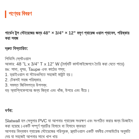
পণ্যের বিবরণ
গার্ডেন টুল স্টোরেজের জন্য 48" × 3/4" × 12" মসৃণ গ্যারেজ ওয়াল প্যানেল, পরিষ্কার
করা সহজ
দ্রুত বিস্তারিত:
পিভিসি স্লেটওয়াল
আকার: 48 "L x 3/4" T x 12" W (দৈর্ঘ্যটি কাস্টমাইজেশনে তৈরি করা যেতে পারে)
রঙ: সাদা, ধূসর, Taupe এবং কাঠের শস্য;
1. ড্রাইওয়াল বা স্টাডগুলিতে সহজেই মাউন্ট হয়।
2. টেকসই সহজ পরিষ্কার.
3. সমস্ত জিনিসপত্র উপলব্ধ.
বড় অ্যাপ্লিকেশনের জন্য জিহ্বা এবং খাঁজ, উপরে এবং নীচে।
বর্ণনা:
Slatwall হল সেলুলার PVC যা আপনার গ্যারেজ সংরক্ষণ এবং সংগঠিত করার জন্য ডিজাইন
করা হয়েছে।একটি সম্পূর্ণ প্রাচীর হিসাবে বা হিসাবে ব্যবহৃত
আপনার বিদ্যমান গ্যারেজ স্টোরেজের পরিপূরক, স্ল্যাটওয়াল একটি নমনীয় লেআউটের অনুমতি
দেয় যা সহজেই আপনার সাথে খাপ খায়