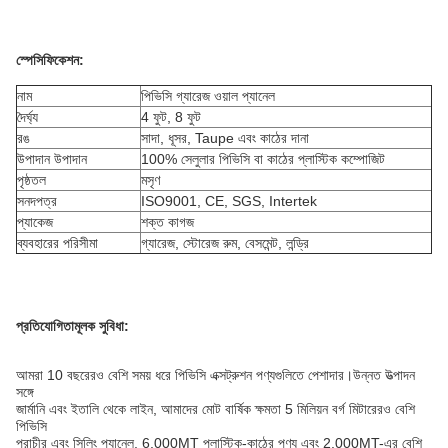
স্পেসিফিকেশন:
নাম
পিভিসি গ্যারেজ ওয়াল প্যানেল
দৈর্ঘ্য
4 ফুট, 8 ফুট
রঙ
সাদা, ধূসর, Taupe এবং কাঠের দানা
উপাদান উপাদান
100% সেলুলার পিভিসি বা কাঠের প্লাস্টিক কম্পোজিট
পৃষ্ঠতল
মসৃণ
সনদপত্র
ISO9001, CE, SGS, Intertek
প্যাকেজ
শক্ত কাগজ
ব্যবহারের পরিসীমা
গ্যারেজ, স্টোরেজ রুম, বেসমেন্ট, লন্ড্রি
প্রতিযোগিতামূলক সুবিধা:
আমরা 10 বছরেরও বেশি সময় ধরে পিভিসি এক্সট্রুশন পণ্যগুলিতে পেশাদার।উন্নত উত্পাদন
সঙ্গে
জার্মানি এবং ইতালি থেকে লাইন, আমাদের মোট বার্ষিক ক্ষমতা 5 মিলিয়ন বর্গ মিটারেরও বেশি
পিভিসি
প্রাচীর এবং সিলিং প্যানেল, 6,000MT প্লাস্টিক-কাঠের পণ্য এবং 2,000MT-এর বেশি