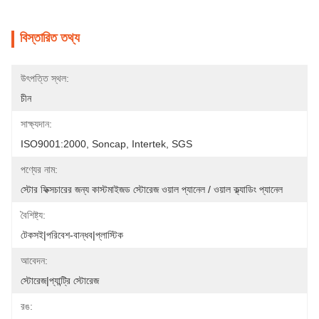
বিস্তারিত তথ্য
উৎপত্তি স্থল:
চীন
সাক্ষ্যদান:
ISO9001:2000, Soncap, Intertek, SGS
পণ্যের নাম:
স্টোর ফিক্সচারের জন্য কাস্টমাইজড স্টোরেজ ওয়াল প্যানেল / ওয়াল ক্ল্যাডিং প্যানেল
বৈশিষ্ট্য:
টেকসই|পরিবেশ-বান্ধব|প্লাস্টিক
আবেদন:
স্টোরেজ|প্যান্ট্রি স্টোরেজ
রঙ: