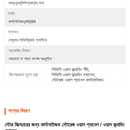
সাদা|ধূসর|টাউপ|কাঠের দানা
দৈর্ঘ্য:
কাস্টমাইজড|4ft|8ft
উপাদান:
সেলুলার পিভিসি|কাঠ প্লাস্টিক
প্যাকেজিং বিবরণ:
মোড়ানো বা শক্ত কাগজ সঙ্কুচিত
পিভিসি ওয়াল ক্ল্যাডিং শীট
, 
বিশেষভাবে তুলে ধরা:
পিভিসি ওয়াল ক্ল্যাডিং প্যানেল
, 
স্টোরেজ ওয়াল প্যানেল কাস্টমাইজড
পণ্যের বিবরণ
স্টোর ফিক্সচারের জন্য কাস্টমাইজড স্টোরেজ ওয়াল প্যানেল / ওয়াল ক্ল্যাডিং