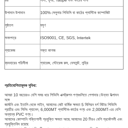
রঙ
সাদা, ধূসর, Taupe এবং কাঠের দানা
উপাদান উপাদান
100% সেলুলার পিভিসি বা কাঠের প্লাস্টিক কম্পোজিট
পৃষ্ঠতল
মসৃণ
সনদপত্র
ISO9001, CE, SGS, Intertek
প্যাকেজ
শক্ত কাগজ
ব্যবহারের পরিসীমা
গ্যারেজ, স্টোরেজ রুম, বেসমেন্ট, লন্ড্রি
প্রতিযোগিতামূলক সুবিধা:
আমরা 10 বছরেরও বেশি সময় ধরে পিভিসি এক্সট্রুশন পণ্যগুলিতে পেশাদার।উন্নত উত্পাদন
সঙ্গে
জার্মানি এবং ইতালি থেকে লাইন, আমাদের মোট বার্ষিক ক্ষমতা 5 মিলিয়ন বর্গ মিটার পিভিসি
প্রাচীর এবং সিলিং প্যানেল, 6,000MT প্লাস্টিক-কাঠের পণ্য এবং 2,000MT-এর বেশি
অন্যান্য PVC পণ্য।
আমাদের কোম্পানি শক্তিশালী প্রযুক্তি ক্ষমতা আছে.আমাদের 20 টিরও বেশি প্রকৌশলী এবং
প্রযুক্তিবিদ রয়েছে