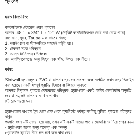
প্যানেল
দ্রুত বিস্তারিত:
কাস্টমাইজড স্টোরেজ ওয়াল প্যানেল
আকার: 48 "L x 3/4" T x 12" W (দৈর্ঘ্যটি কাস্টমাইজেশনে তৈরি করা যেতে পারে)
রঙ: সাদা, ধূসর, Taupe এবং কাঠের শস্য;
1. ড্রাইওয়াল বা স্টাডগুলিতে সহজেই মাউন্ট হয়।
2. টেকসই সহজ পরিষ্কার.
3. সমস্ত জিনিসপত্র উপলব্ধ.
বড় অ্যাপ্লিকেশনের জন্য জিহ্বা এবং খাঁজ, উপরে এবং নীচে।
বর্ণনা:
Slatwall হল সেলুলার PVC যা আপনার গ্যারেজ সংরক্ষণ এবং সংগঠিত করার জন্য ডিজাইন
করা হয়েছে।একটি সম্পূর্ণ প্রাচীর হিসাবে বা হিসাবে ব্যবহৃত
আপনার বিদ্যমান গ্যারেজ স্টোরেজের পরিপূরক, স্ল্যাটওয়াল একটি নমনীয় লেআউটের অনুমতি
দেয় যা সহজেই আপনার সাথে খাপ খায়
স্টোরেজ প্রয়োজন।
স্ল্যাটওয়ালে পাওয়ার টুল থেকে রেক থেকে ক্যাবিনেট পর্যন্ত সবকিছু ঝুলিয়ে গ্যারেজ পরিষ্কার
রাখুন
পদ্ধতি.যখন এটি নোংরা হয়ে যায়, তখন এটি একটি পায়ের পাতার মোজাবিশেষ দিয়ে স্প্রে করুন
- স্ল্যাটওয়াল জলের জন্য অভেদ্য এবং অনন্য
প্রোফাইল স্ল্যাটের নীচে জল জমা হতে বাধা দেয়।