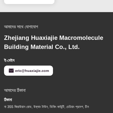
আমাদের সাথে যোগাযোগ
Zhejiang Huaxiajie Macromolecule
Building Material Co., Ltd.
ই-মেইল
eric@huaxiajie.com
আমাদের ঠিকানা
ঠিকানা
না 355 জিয়াউয়ান রোড, উক্যাং টাউন, ডিকিং কাউন্টি, চেচিয়াং প্রদেশ, চীন