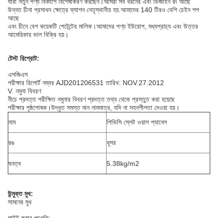
যারা নতুন পণ্য বিকাশে বিশেষীকরণ করছেন।আমরা সব ধরনের এবং ডিজাইন রং আছে
উন্নত চীনা প্রসাধন ক্ষেত্রে ফ্যাশন নেতৃস্থানীয় হয়.আমাদের 140 টিরও বেশি চেইন শপ
আছে
এবং চীনে বেশ কয়েকটি পেটেন্টের মালিক।আমাদের পণ্য ইউরোপ, মধ্যপ্রাচ্য এবং উত্তর
আমেরিকায় ভাল বিক্রি হয়।
টেস্ট রিপ্রোট:
এসজিএস
পরীক্ষার রিপোর্ট নম্বর AJD201206531 তারিখ: NOV.27.2012
V. নমুনা বিবরণ
নীচে প্রদত্ত পরীক্ষিত নমুনার বিবরণ প্রদত্ত তথ্য থেকে প্রস্তুত করা হয়েছে
পরীক্ষার পৃষ্ঠপোষক।উদ্ধৃত সমস্ত মান নামমাত্র, যদি না সহনশীলতা দেওয়া হয়।
নাম
পিভিসি স্লেট ওয়াল প্যানেল
রঙ
ধূসর
ঘনত্ব
5.38kg/m2
উন্মুক্ত মুখ:
সামনের মুখ