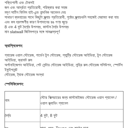
শক্তিশালী এবং টেকসই
জল এবং আর্দ্রতা প্রতিরোধী, পরিষ্কার করা সহজ
মসৃণ সাটিন ফিনিস হাই-এন্ড নান্দনিক আবেদন দেয়
সাধারণ ব্যবহারের সাথে কিছুটা স্ক্র্যাচ প্রতিরোধী, পৃষ্ঠের স্ক্র্যাচগুলি সহজেই মেরামত করা যায়
এবং কম হয়
লক্ষণীয় কারণ উপাদানের রঙ পণ্য জুড়ে
8 এবং 4 ফুট দৈর্ঘ্যে উপলব্ধ, কাস্টম দৈর্ঘ্য উপলব্ধ
মান slatwall জিনিসপত্র সঙ্গে সামঞ্জস্যপূর্ণ
অ্যাপ্লিকেশন:
গ্যারেজ ওয়াল স্টোরেজ, গার্ডেন টুল স্টোরেজ, প্যান্ট্রি স্টোরেজ আইডিয়া, টুল স্টোরেজ
আইডিয়া, ক্রাফট রুম
অর্গানাইজেশন আইডিয়া, পেট সেন্টার স্টোরেজ আইডিয়া, লন্ড্রি রুম স্টোরেজ সলিউশন, স্পোর্টস
ইকুইপমেন্ট
স্টোরেজ, ট্যাক স্টোরেজ সংস্থা
স্পেসিফিকেশন:
স্টোর ফিক্সচারের জন্য কাস্টমাইজড স্টোরেজ ওয়াল প্যানেল /
নাম
ওয়াল ক্ল্যাডিং প্যানেল
দৈর্ঘ্য
4 ফুট, 8 ফুট