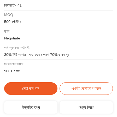
গিগাবাইট- 41
MOQ.:
500 বর্গমিটার
মূল্য:
Negotiate
অর্থ প্রদানের শর্তাবলী:
30% টিটি আগাম, লোড হওয়ার আগে 70% ভারসাম্য
সরবরাহের ক্ষমতা:
900T / মাস
সেরা দাম পান
এখনই যোগাযোগ করুন
বিস্তারিত তথ্য
পণ্যের বিবরণ