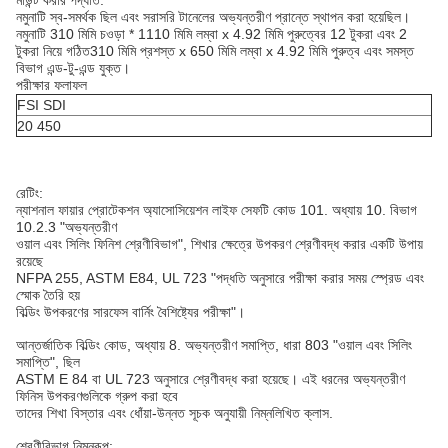
মাউন্ট করার পদ্ধতি:
নমুনাটি স্ব-সমর্থক ছিল এবং সরাসরি টানেলের অভ্যন্তরীণ প্রান্তে স্থাপন করা হয়েছিল।
নমুনাটি 310 মিমি চওড়া * 1110 মিমি লম্বা x 4.92 মিমি পুরুত্বের 12 টুকরা এবং 2
টুকরা নিয়ে গঠিত
310 মিমি প্রশস্ত x 650 মিমি লম্বা x 4.92 মিমি পুরুত্ব এবং সমস্ত
বিভাগ এন্ড-টু-এন্ড যুক্ত।
পরীক্ষার ফলাফল
FSI SDI
20 450
রেটিং:
ন্যাশনাল ফায়ার প্রোটেকশন অ্যাসোসিয়েশন লাইফ সেফটি কোড 101. অধ্যায় 10. বিভাগ
10.2.3 "অভ্যন্তরীণ
ওয়াল এবং সিলিং ফিনিশ শ্রেণীবিভাগ", শিখার ক্ষেত্রে উপকরণ শ্রেণীবদ্ধ করার একটি উপায়
রয়েছে
NFPA 255, ASTM E84, UL 723 "পদ্ধতি অনুসারে পরীক্ষা করার সময় স্প্রেড এবং
স্মোক তৈরি হয়
বিল্ডিং উপকরণের সারফেস বার্নিং বৈশিষ্ট্যের পরীক্ষা"।
আন্তর্জাতিক বিল্ডিং কোড, অধ্যায় 8. অভ্যন্তরীণ সমাপ্তি, ধারা 803 "ওয়াল এবং সিলিং
সমাপ্তি", ছিল
ASTM E 84 বা UL 723 অনুসারে শ্রেণীবদ্ধ করা হয়েছে। এই ধরনের অভ্যন্তরীণ
ফিনিস উপকরণগুলিকে গ্রুপ করা হবে
তাদের শিখা বিস্তার এবং ধোঁয়া-উন্নত সূচক অনুযায়ী নিম্নলিখিত ক্লাস.
শ্রেণীবিভাগ নিম্নরূপ: