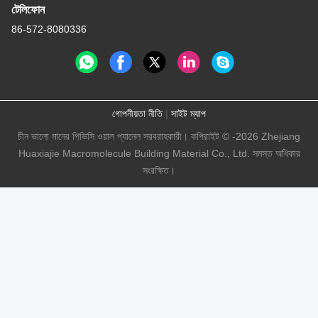
টেলিফোন
86-572-8080336
গোপনীয়তা নীতি
|
সাইট ম্যাপ
চীন ভালো মানের পিভিসি ওয়াল প্যানেল সরবরাহকারী। কপিরাইট © -2026 Zhejiang
Huaxiajie Macromolecule Building Material Co., Ltd. সমস্ত অধিকার
সংরক্ষিত।