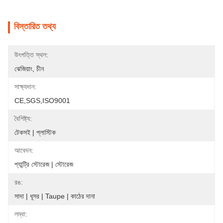
বিস্তারিত তথ্য
উৎপত্তি স্থল:
ঝেজিয়াং, চীন
সাক্ষ্যদান:
CE,SGS,ISO9001
বৈশিষ্ট্য:
টেকসই | প্লাস্টিক
আবেদন:
প্যান্ট্রি স্টোরেজ | স্টোরেজ
রঙ:
সাদা | ধূসর | Taupe | কাঠের দানা
লম্বা: