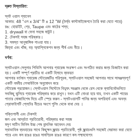
দ্রুত বিস্তারিত:
স্লট ওয়াল প্যানেল
আকার: 48 "এল x 3/4" টি x 12 "W (দৈর্ঘ্য কাস্টমাইজেশনে তৈরি করা যেতে পারে)
রঙ: হোয়াইট, গ্রে, Taupe এবং কাঠের শস্য;
1. drywall বা ফেনা সহজে মাউন্ট।
2. টেকসই সহজ পরিষ্কার।
3. সমস্ত আনুষাঙ্গিক পাওয়া যায়।
জিহ্বা এবং খাঁজ, বড় অ্যাপ্লিকেশন জন্য শীর্ষ এবং নীচে।
বর্ণনা:
স্লাটওয়াল সেলুলার পিভিসি আপনার গ্যারেজ সংরক্ষণ এবং সংগঠিত করার জন্য ডিজাইন করা
হয়।
একটি সম্পূর্ণ প্রাচীর বা একটি হিসাবে ব্যবহৃত
আপনার বর্তমান গ্যারেজ স্টোরেজটির পরিপূরক, স্লাটওয়াল সহজেই আপনার সাথে সামঞ্জস্যপূর্ণ
একটি নমনীয় লেআউটকে অনুমোদন করে
স্টোরেজ প্রয়োজন।
স্লেটওয়াল সিস্টেমে বিদ্যুৎ সরঞ্জাম থেকে রেস থেকে ক্যাবিনেটগুলিতে
সবকিছু ঝুলিয়ে গ্যারেজ পরিষ্কার করে রাখুন।
যখন এটি নোংরা হয়ে যায়, তখন একটি পায়ের
পাতার মোজাবিশেষ দিয়ে এটি স্প্রে করুন - স্লাটওয়ালটি পানির জন্য অপরিহার্য এবং অনন্য
প্রোফাইলটি
প্লেটের নীচের অংশে পুলিং থেকে
বাধা দেয়
।
শক্তিশালী এবং টেকসই
জল এবং আর্দ্রতা প্রতিরোধী, পরিষ্কার করা সহজ
মসৃণ সাটিন ফিনিস উচ্চ শেষ নান্দনিক আবেদন দেয়
স্বাভাবিক ব্যবহারের সাথে কিছুক্ষন স্ক্র্যাচ প্রতিরোধী, পৃষ্ঠ স্ক্র্যাচগুলি সহজেই মেরামত করা যেতে
পারে এবং কম
রঙের রঙের
সামগ্রিক
রঙের কারণে
কম
লক্ষ্যযোগ্য