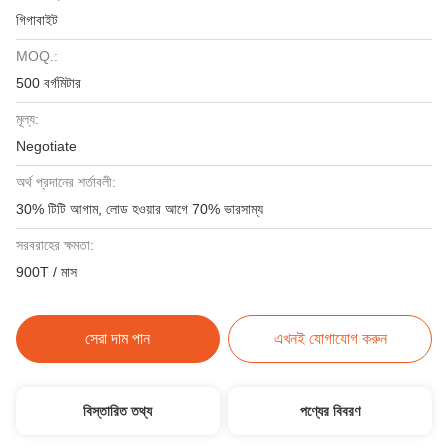
গিগাবাইট
MOQ.:
500 বর্গমিটার
মূল্য:
Negotiate
অর্থ প্রদানের শর্তাবলী:
30% টিটি আগাম, লোড হওয়ার আগে 70% ভারসাম্য
সরবরাহের ক্ষমতা:
900T / মাস
সেরা দাম পান
এখনই যোগাযোগ করুন
বিস্তারিত তথ্য
পণ্যের বিবরণ