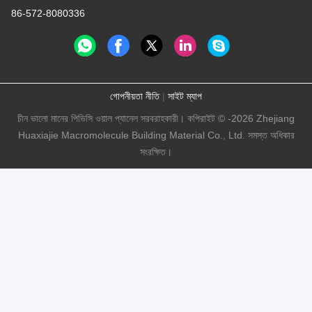
86-572-8080336
গোপনীয়তা নীতি
|
সাইট ম্যাপ
চীন ভালো মানের পিভিসি ওয়াল প্যানেল সরবরাহকারী। কপিরাইট © -2026 Zhejiang
Huaxiajie Macromolecule Building Material Co., Ltd. সমস্ত অধিকার
সংরক্ষিত।