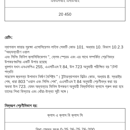
এফএসআই এসডিআই
20 450
রেটিং:
ন্যাশনাল ফায়ার সুরক্ষা এসোসিয়েশন লাইফ সেফটি কোড 101. অধ্যায় 10. বিভাগ 10.2.3
"অভ্যন্তরীণ ওয়াল
এবং
সিলিং ফিনিশ ক্লাসিফিকেশন ", ফ্লেম স্প্রেড এবং এর সাথে সম্পর্কিত শ্রেণিবদ্ধ
উপকরণগুলির একটি উপায় রয়েছে
ধূমপান
যখন এনএফপিএ 255, এএসটিএম ই 84, উল 723 অনুযায়ী পরীক্ষিত হয় "টেস্ট
পদ্ধতি
সারফেস জ্বলন্ত
উপাদান নির্মাণ বৈশিষ্ট্য "। ইন্টারন্যাশনাল বিল্ডিং কোড, অধ্যায় 8. স্বরাষ্ট্র
শেষ, ধারা 803 "ওয়াল এবং সিলিং শেষ",
এএসটিএম ই 84 অনুযায়ী
শ্রেণীবদ্ধ করা
হয়
অথবা উল 723. যেমন অভ্যন্তর ফিনিস উপকরণ
অনুযায়ী
নিম্নলিখিত
ক্লাসে গ্রুপ করা হবে
তাদের শিখা বিস্তার এবং ধোঁয়া-উন্নত সূচী সঙ্গে।
নিম্নরূপ শ্রেণীবিভাগ হয়:
ক্লাস এ ক্লাস বি ক্লাস সি
শিখা স্প্রেড সূচক 0-25 26-75 76-200