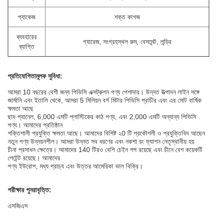
প্যাকেজ
শক্ত কাগজ
ব্যবহারের
গ্যারেজ, সংগ্রহস্থল রুম, বেসমেন্ট, লন্ড্রি
ব্যাপ্তি
প্রতিযোগিতামূলক সুবিধা:
আমরা 10 বছরের বেশী জন্য পিভিসি এক্সট্রুশন পণ্য পেশাদার।
উন্নত উত্পাদন লাইন সঙ্গে
জার্মানি এবং ইতালি থেকে, আমরা 5 মিলিয়ন বর্গ মিটার পিভিসি প্রাচীর এবং এর মোট বার্ষিক
ক্ষমতা আছে
ছাদ প্যানেল, 6,000 এমটি প্লাস্টিকের কাঠ পণ্য, এবং 2,000 এমটি অন্যান্য পিভিসি
পণ্য।
আমাদের প্রতিষ্ঠান
শক্তিশালী প্রযুক্তি ক্ষমতা আছে।
আমাদের বিশিষ্ট ২0 টি প্রকৌশলী ও প্রযুক্তিবিদ আছেন
নতুন পণ্য উন্নয়নশীল।
আমরা উন্নত সব ধরণের এবং নকশা রং ফ্যাশন নেতৃস্থানীয় হয়
চীনা প্রসাধন ক্ষেত্রে।
আমাদের 140 টিরও বেশি চেইন শপ রয়েছে এবং চীনে বেশ কয়েকটি
পেটেন্ট রয়েছে।
আমাদের
পণ্য ইউরোপ, মধ্য প্রাচ্য এবং উত্তর আমেরিকা ভাল বিক্রি।
পরীক্ষার পুনরাবৃত্তি:
এসজিএস