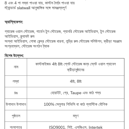
8 এবং 4 পা লম্বা পাওয়া যায়, কাস্টম দৈর্ঘ্য পাওয়া যায়
স্ট্যান্ডার্ড slatwall আনুষাঙ্গিক সঙ্গে সামঞ্জস্যপূর্ণ
অ্যাপ্লিকেশন:
গ্যারেজ ওয়াল স্টোরেজ, গার্ডেন টুল স্টোরেজ, প্যানরি স্টোরেজ আইডিয়াস, টুল স্টোরেজ
আইডিয়াস, ক্র্যাফট রুম
সংস্থা আইডিয়াস, পোষা কেন্দ্র স্টোরেজ ধারনা, লন্ড্রি রুম স্টোরেজ সলিউশন, ক্রীড়া সরঞ্জাম
সংগ্রহস্থল, স্টোরেজ সংগঠন ট্যাক
বিশেষ উল্লেখ:
কাস্টমাইজড 4ft 8ft প্লেট স্টোরেজ জন্য স্লেট ওয়াল প্যানেল
নাম
ক্রীড়ানুষ্ঠানের
লম্বা
4ft, 8ft
রঙ
হোয়াইট, গ্রে, Taupe এবং কাঠ শস্য
উপাদান উপাদান
100% সেলুলার পিভিসি বা কাঠ প্লাস্টিক যৌগিক
পৃষ্ঠতল
মসৃণ
শংসাপত্র
ISO9001, সিই, এসজিএস, Intertek