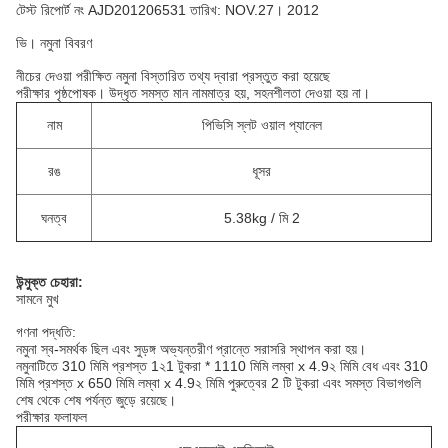
টেস্ট রিপোর্ট নং AJD201206531 তারিখ: NOV.27।
2012
ভি। নমুনা বিবরণ
নীচের দেওয়া পরীক্ষিত নমুনা বিস্তারিত তথ্য দ্বারা প্রস্তুত করা হয়েছে
পরীক্ষার পৃষ্ঠপোষক।
উদ্ধৃত সমস্ত মান নামমাত্র হয়, সহনশীলতা দেওয়া হয় না।
নাম
পিভিসি স্লট ওয়াল প্যানেল
রঙ
ধূসর
ঘনত্ব
5.38kg / মি 2
উন্মুক্ত চেহারা:
সামনে মুখ
গণনা পদ্ধতি:
নমুনা স্ব-সমর্থক ছিল এবং সুড়ঙ্গ অভ্যন্তরীণ প্রান্তে সরাসরি স্থাপন করা হয়।
নমুনাটিতে 310
মিমি প্রশস্ত
1২1 টুকরা * 1110
মিমি লম্বা x 4.9২ মিমি বেধ এবং 310
মিমি প্রশস্ত x 650 মিমি লম্বা x 4.9২ মিমি
পুরুত্বের 2 টি টুকরা
এবং সমস্ত বিভাগগুলি
শেষ থেকে শেষ পর্যন্ত জুড়ে রয়েছে।
পরীক্ষার ফলাফল