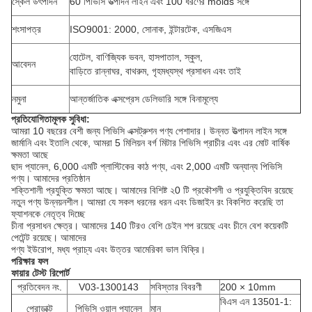
স্কেল উৎপাদন
60 পিভিসি উত্পাদন লাইন এবং 100 ধরণের molds সঙ্গে
শংসাপত্র
ISO9001: 2000, সোনাক, ইন্টারটেক, এসজিএস
হোটেল, বাণিজ্যিক ভবন, হাসপাতাল, স্কুল,
আবেদন
বাড়িতে রান্নাঘর, বাথরুম, গৃহমধ্যস্থ প্রসাধন এবং তাই
নমুনা
আন্তর্জাতিক এক্সপ্রেস ডেলিভারি সঙ্গে বিনামূল্যে
প্রতিযোগিতামূলক সুবিধা:
আমরা 10 বছরের বেশী জন্য পিভিসি এক্সট্রুশন পণ্য পেশাদার।
উন্নত উত্পাদন লাইন সঙ্গে
জার্মানি এবং ইতালি থেকে, আমরা 5 মিলিয়ন বর্গ মিটার পিভিসি প্রাচীর এবং এর মোট বার্ষিক
ক্ষমতা আছে
ছাদ প্যানেল, 6,000 এমটি প্লাস্টিকের কাঠ পণ্য, এবং 2,000 এমটি অন্যান্য পিভিসি
পণ্য।
আমাদের প্রতিষ্ঠান
শক্তিশালী প্রযুক্তি ক্ষমতা আছে।
আমাদের বিশিষ্ট ২0 টি প্রকৌশলী ও প্রযুক্তিবিদ রয়েছে
নতুন পণ্য উন্নয়নশীল।
আমরা যে সকল ধরনের ধরন এবং ডিজাইন রং বিকশিত করেছি তা
ফ্যাশনকে নেতৃত্ব দিচ্ছে
চীনা প্রসাধন ক্ষেত্র।
আমাদের 140 টিরও বেশি চেইন শপ রয়েছে এবং চীনে বেশ কয়েকটি
পেটেন্ট রয়েছে।
আমাদের
পণ্য ইউরোপ, মধ্য প্রাচ্য এবং উত্তর আমেরিকা ভাল বিক্রি।
পরিক্ষার ফল
ফায়ার টেস্ট রিপোর্ট
প্রতিবেদন নং.
V03-1300143
সবিস্তার বিবরণী
200 × 10mm
বিএস এন 13501-1:
প্রোডাক্ট
পিভিসি ওয়াল প্যানেল
মান