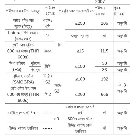
2007
পরিমাপ
পরীক্ষার
পৃথক
পরীক্ষা করার উপাদানসমূহ
প্রযুক্তিগত প্রয়োজনীয়তা
ইউনিট
ফলাফল
বিচারক
ফায়ার বৃদ্ধি হার
ওয়াট /
≤250
105
অনুবর্তী
সূচক
(চিত্র)
গুলি
Lateral শিখা ছড়িয়ে
মি
<নমুনা প্রান্ত
হাঁ
অনুবর্তী
(এলএফএস)
মোট তাপ মুক্তি
সি
600 এর মধ্যে (THR
এমজে
≤15
11.5
অনুবর্তী
600s)
শিখা ছড়িয়ে
পৃষ্ঠতল
30
অনুবর্তী
মিমি
≤150
(FS)
প্রান্ত
33
অনুবর্তী
বৃদ্ধি হার ধোঁয়া
মি 2 /
≤180
192
(SMOGRA)
S2
আছে
এস 3
মোট ধোঁয়া উৎপাদন
S2
অনুবর্তী
600 এর মধ্যে (THR
মি 2
≤200
666
600s)
কোন জ্বলন্ত ড্রপ /
ফোঁটা ড্রপসলেট / কণা
------
কণা
হাঁ
অনুবর্তী
d0
600s মধ্যে ঘটবে
ফিল্টার কাগজ কোন
ফিল্টার কাগজ ইগনিশন
------
হাঁ
অনুবর্তী
ইগনিশন