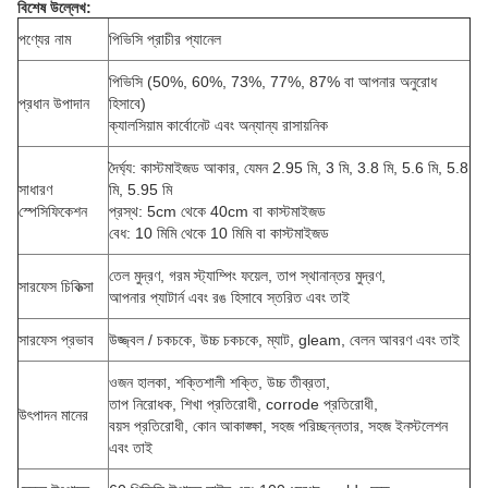
বিশেষ উল্লেখ:
পণ্যের নাম
পিভিসি প্রাচীর প্যানেল
পিভিসি (50%, 60%, 73%, 77%, 87% বা আপনার অনুরোধ
প্রধান উপাদান
হিসাবে)
ক্যালসিয়াম কার্বোনেট এবং অন্যান্য রাসায়নিক
দৈর্ঘ্য: কাস্টমাইজড আকার, যেমন 2.95 মি, 3 মি, 3.8 মি, 5.6 মি, 5.8
সাধারণ
মি, 5.95 মি
স্পেসিফিকেশন
প্রস্থ: 5cm থেকে 40cm বা কাস্টমাইজড
বেধ: 10 মিমি থেকে 10 মিমি বা কাস্টমাইজড
তেল মুদ্রণ, গরম স্ট্যাম্পিং ফয়েল, তাপ স্থানান্তর মুদ্রণ,
সারফেস চিকিত্সা
আপনার প্যাটার্ন এবং রঙ হিসাবে স্তরিত এবং তাই
সারফেস প্রভাব
উজ্জ্বল / চকচকে, উচ্চ চকচকে, ম্যাট, gleam, বেলন আবরণ এবং তাই
ওজন হালকা, শক্তিশালী শক্তি, উচ্চ তীব্রতা,
তাপ নিরোধক, শিখা প্রতিরোধী, corrode প্রতিরোধী,
উৎপাদন মানের
বয়স প্রতিরোধী, কোন আকাঙ্ক্ষা, সহজ পরিচ্ছন্নতার, সহজ ইনস্টলেশন
এবং তাই