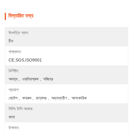
বিস্তারিত তথ্য
উৎপত্তি স্থল:
চীন
সাক্ষ্যদান:
CE,SGS,ISO9001
বৈশিষ্ট্য:
অদাহ্য ,  ওয়াটারপ্রুফ ,  সচ্ছিদ্র
প্রয়োগ:
হোটেল ,  বাথরুম ,  রান্নাঘর ,  অভ্যন্তরীণ ,  আলংকারিক
সিলিং টালি আকার:
ফালা
উপাদান: