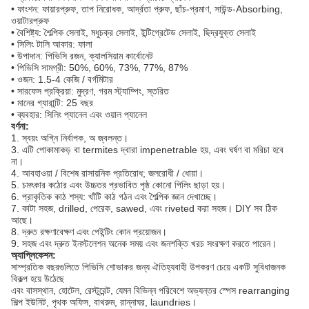
• ফাংশন: ফায়ারপ্রুফ, তাপ নিরোধক, আর্দ্রতা প্রুফ, ছাঁচ-প্রমাণ, সাউন্ড-Absorbing,
ওয়াটারপ্রুফ
• বৈশিষ্ট্য: শৈল্পিক সেলাই, মধুচক্র সেলাই, ইন্টিগ্রেটেড সেলাই, ছিদ্রযুক্ত সেলাই
• সিলিং টালি আকার: ফালা
• উপাদান: পিভিসি রজন, ক্যালসিয়াম কার্বোনেট
• পিভিসি সামগ্রী: 50%, 60%, 73%, 77%, 87%
• ওজন: 1.5-4 কেজি / বর্গমিটার
• সারফেস প্রক্রিয়া: মুদ্রণ, গরম স্ট্যাম্পিং, স্তরিত
• মানের গ্যারান্টি: 25 বছর
• ব্যবহার: সিলিং প্যানেল এবং ওয়াল প্যানেল
বর্ণনা:
1. স্বয়ং অগ্নি নির্বাপক, অ জ্বলন্ত।
3. এটি পোকামাকড় বা termites দ্বারা impenetrable হয়, এবং ঘর্ষণ বা মরিচা হবে
না।
4. আবহাওয়া / বিশেষ রাসায়নিক প্রতিরোধ;
জলরোধী / ধোয়া।
5. চমৎকার কঠোর এবং উচ্চতর প্রভাবিত পৃষ্ঠ কোনো পিলিং ছাড়া হয়।
6. প্রাকৃতিক কাঠ শস্য: খাঁটি কাঠ গঠন এবং শৈল্পিক জ্ঞান দেখাচ্ছে।
7. কাটা সহজ, drilled, পেরেক, sawed, এবং riveted করা সহজ।
DIY সব ঠিক
আছে।
8. দ্রুত রক্ষণাবেক্ষণ এবং পেইন্টিং কোন প্রয়োজন।
9. সহজ এবং দ্রুত ইনস্টলেশন অনেক সময় এবং জনশক্তি খরচ সংরক্ষণ করতে পারেন।
অ্যাপ্লিকেশন:
সাম্প্রতিক বছরগুলিতে পিভিসি শোভাকর জন্য ঐতিহ্যবাহী উপকরণ চেয়ে একটি সুবিধাজনক
বিকল্প হয়ে উঠেছে
এবং বাসস্থান, হোটেল, রেস্টুরেন্ট, যেমন বিভিন্ন পরিবেশে অভ্যন্তর স্পেস rearranging
শিল্প ইউনিট, পৃথক অফিস, বাথরুম, রান্নাঘর, laundries।