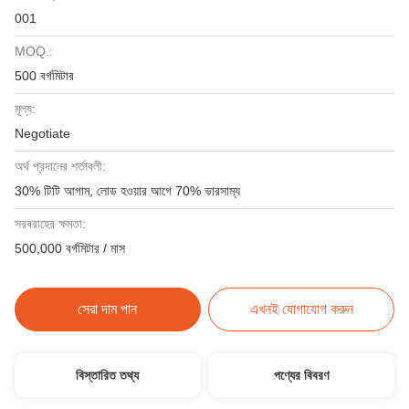
001
MOQ.:
500 বর্গমিটার
মূল্য:
Negotiate
অর্থ প্রদানের শর্তাবলী:
30% টিটি আগাম, লোড হওয়ার আগে 70% ভারসাম্য
সরবরাহের ক্ষমতা:
500,000 বর্গমিটার / মাস
সেরা দাম পান
এখনই যোগাযোগ করুন
বিস্তারিত তথ্য
পণ্যের বিবরণ