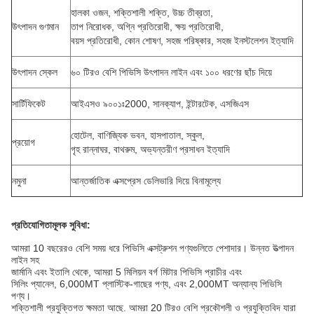
হালকা ওজন, শক্তিশালী শক্তি, উচ্চ তীব্রতা,
উৎপাদন গুণমান
তাপ নিরোধক, অগ্নি প্রতিরোধী, ক্ষয় প্রতিরোধী,
বয়স প্রতিরোধী, কোন শোষণ, সহজ পরিষ্কার, সহজ ইনস্টলেশন ইত্যাদি
উৎপাদন স্কেল
৬০ টিরও বেশি পিভিসি উৎপাদন লাইন এবং ১০০ ধরণের ছাঁচ দিয়ে
সার্টিফিকেট
আইএসও ৯০০১ঃ2000, সানক্যাপ, ইন্টারটেক, এসজিএস
হোটেল, বাণিজ্যিক ভবন, হাসপাতাল, স্কুল,
প্রয়োগ
গৃহ রান্নাঘর, বাথরুম, অভ্যন্তরীণ প্রসাধন ইত্যাদি
নমুনা
আন্তর্জাতিক এক্সপ্রেস ডেলিভারি দিয়ে বিনামূল্যে
প্রতিযোগিতামূলক সুবিধা:
আমরা 10 বছরেরও বেশি সময় ধরে পিভিসি এক্সট্রুশন পণ্যগুলিতে পেশাদার। উন্নত উত্পাদন
লাইন সহ
জার্মানি এবং ইতালি থেকে, আমরা 5 মিলিয়ন বর্গ মিটার পিভিসি প্রাচীর এবং
সিলিং প্যানেল, 6,000MT প্লাস্টিক-গাছের পণ্য, এবং 2,000MT অন্যান্য পিভিসি
পণ্য।
শক্তিশালী প্রযুক্তিগত ক্ষমতা আছে. আমরা 20 টিরও বেশি প্রকৌশলী ও প্রযুক্তিবিদ যারা