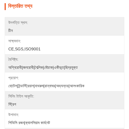
বিস্তারিত তথ্য
উৎপত্তি স্থল:
চীন
সাক্ষ্যদান:
CE,SGS,ISO9001
বৈশিষ্ট্য:
অগ্নিরোধী|জলরোধী|শৈল্পিক|মৌচাক|একীভূত|ছিদ্রযুক্ত
প্রয়োগ:
হোটেল|ইন্ডাস্ট্রিয়াল|বাথরুম|রান্নাঘর|অভ্যন্তর|আলংকারিক
সিলিং টাইল আকৃতি:
স্ট্রিপ
উপাদান:
পিভিসি রজন|ক্যালসিয়াম কার্বনেট