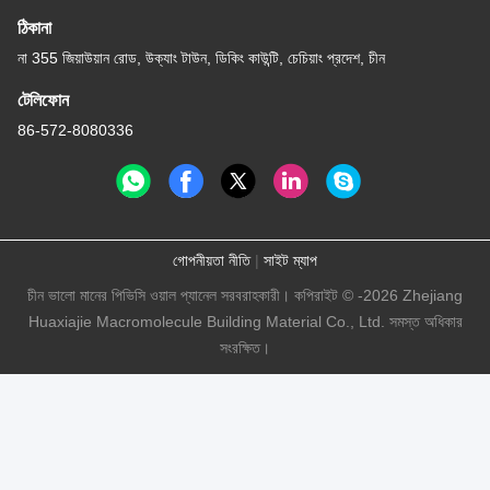
ঠিকানা
না 355 জিয়াউয়ান রোড, উক্যাং টাউন, ডিকিং কাউন্টি, চেচিয়াং প্রদেশ, চীন
টেলিফোন
86-572-8080336
গোপনীয়তা নীতি
|
সাইট ম্যাপ
চীন ভালো মানের পিভিসি ওয়াল প্যানেল সরবরাহকারী। কপিরাইট © -2026 Zhejiang
Huaxiajie Macromolecule Building Material Co., Ltd. সমস্ত অধিকার
সংরক্ষিত।