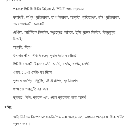
প্রকার
: পিভিসি সিলিং টাইলস & পিভিসি ওয়াল প্যানেল
কার্যাবলী
: অগ্নি প্রতিরোধক, তাপ নিরোধক, আর্দ্রতা প্রতিরোধক, ছাঁচ প্রতিরোধক,
শব্দ শোষণকারী, জলরোধী
বৈশিষ্ট্য
: আর্টিস্টিক ডিজাইন, মধুচক্রের কাঠামো, ইন্টিগ্রেটেড সিস্টেম, ছিদ্রযুক্ত
ডিজাইন
আকৃতি
: স্ট্রিপ
উপাদান গঠন
: পিভিসি রজন, ক্যালসিয়াম কার্বোনেট
পিভিসি সামগ্রী বিকল্প
: ৫০%, ৬০%, ৭৩%, ৭৭%, ৮৭%
ওজন
: ১.৫-৪ কেজি/ বর্গ মিটার
পৃষ্ঠতল সমাপ্তি
: প্রিন্টিং, হট স্ট্যাম্পিং, ল্যামিনেশন
গুণমানের গ্যারান্টি
: ২৫ বছর
ব্যবহার
: সিলিং প্যানেল এবং ওয়াল প্যানেলের জন্য আদর্শ
বর্ণনা
:
অগ্নিনির্বাপক নিরাপত্তা
: স্ব-নির্বাপক এবং অ-জ্বলন্ত, আগুনের ক্ষেত্রে মানসিক শান্তি
প্রদান করে।