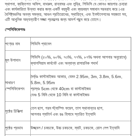
স্থাপনা, ব্যক্তিগত অফিস, বাথরুম, রান্নাঘর এবং লন্ড্রি, পিভিসি যে কোনও জায়গার চেহারা
এবং কার্যকারিতা উন্নত করার জন্য একটি বহুমুখী এবং ব্যয়বহুল সমাধান সরবরাহ করে।এর
বৈশিষ্ট্যগুলির অনন্য সমন্বয়, আগুন প্রতিরোধের, স্থায়িত্ব, এবং ইনস্টলেশনের সহজতা সহ,
এটি আধুনিক অভ্যন্তরীণ সজ্জা প্রকল্পের জন্য আদর্শ পছন্দ করে তোলে।
স্পেসিফিকেশনঃ
পণ্যের নাম
পিভিসি প্যানেল
পিভিসি (৫০%, ৬০%, ৭৩%, ৭৭%, ৮৭% অথবা আপনার অনুরোধে)
মূল উপাদান
ক্যালসিয়াম কার্বনেট এবং অন্যান্য রাসায়নিক পদার্থ
দৈর্ঘ্যঃ কাস্টমাইজড আকার, যেমন 2.95m, 3m, 3.8m, 5.6m,
সাধারণ
5.8m, 5.95m
স্পেসিফিকেশন
প্রস্থঃ 5cm থেকে 40cm বা কাস্টমাইজড
বেধঃ 5 মিমি থেকে 10 মিমি বা কাস্টমাইজড
তেল ছাপ, গরম স্ট্যাম্পিং ফয়েল, তাপ স্থানান্তর ছাপ,
পৃষ্ঠের চিকিত্সা
আপনার প্যাটার্ন এবং রঙ হিসাবে স্তরিত ইত্যাদি
পৃষ্ঠের প্রভাব
উজ্জ্বল / চকচকে, উচ্চ চকচকে, ম্যাট, চকচকে, রোল লেপ ইত্যাদি