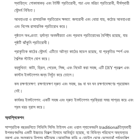
স্থায়িত্ব
: পোকামাকড় এবং টার্মিট প্রতিরোধী, পচা এবং মরিচা প্রতিরোধী, দীর্ঘস্থায়ী
সৌন্দর্য নিশ্চিত।
আবহাওয়া ও রাসায়নিক প্রতিরোধ ক্ষমতা
: জলরোধী এবং ধোয়া যায়, কঠোর আবহাওয়া
এবং বিশেষ রাসায়নিক প্রতিরোধ করে।
পৃষ্ঠতল অখণ্ডতা
: দুর্দান্ত অনমনীয়তা এবং প্রভাব প্রতিরোধের বৈশিষ্ট্য রয়েছে, যার
পৃষ্ঠটি ঝাঁকুনি প্রতিরোধী।
প্রাকৃতিক কাঠের সৌন্দর্য
: এটিতে অটন্ত কাঠের মডেল রয়েছে, যা প্রকৃতির স্পর্শ এবং
শৈল্পিক স্টাইল যোগ করে।
বহুমুখিতা
: কাটা, ড্রিল, পেরেক, সিজ, এবং নিভেট করা সহজ, এটি DIY প্রকল্প এবং
কাস্টম ইনস্টলেশন জন্য নিখুঁত করে তোলে।
কম রক্ষণাবেক্ষণ
: রক্ষণাবেক্ষণ দ্রুত এবং সহজ, রঙ বা ঘন ঘন রক্ষণাবেক্ষণের প্রয়োজন
নেই।
কার্যকর ইনস্টলেশন
: একটি সহজ এবং দ্রুত ইনস্টলেশন প্রক্রিয়া সময় সাশ্রয় করে এবং
শ্রম খরচ হ্রাস করে।
অ্যাপ্লিকেশন
:
সাম্প্রতিক বছরগুলিতে পিভিসি সিলিং টাইলস এবং ওয়াল প্যানেলগুলি traditionalতিহ্যবাহী
উপকরণগুলির একটি উচ্চতর বিকল্প হিসাবে আবির্ভূত হয়েছে, যা বিভিন্ন পরিবেশে অভ্যন্তর
নকশা এবং সংস্কারে বিপ্লব ঘটিয়েছে।আবাসিক বাড়ি ও হোটেল থেকে রেস্তোরাঁ পর্যন্তশিল্প