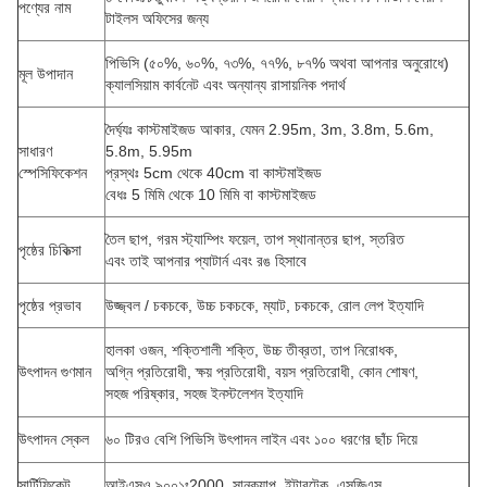
পণ্যের নাম
টাইলস অফিসের জন্য
পিভিসি (৫০%, ৬০%, ৭৩%, ৭৭%, ৮৭% অথবা আপনার অনুরোধে)
মূল উপাদান
ক্যালসিয়াম কার্বনেট এবং অন্যান্য রাসায়নিক পদার্থ
দৈর্ঘ্যঃ কাস্টমাইজড আকার, যেমন 2.95m, 3m, 3.8m, 5.6m,
সাধারণ
5.8m, 5.95m
স্পেসিফিকেশন
প্রস্থঃ 5cm থেকে 40cm বা কাস্টমাইজড
বেধঃ 5 মিমি থেকে 10 মিমি বা কাস্টমাইজড
তৈল ছাপ, গরম স্ট্যাম্পিং ফয়েল, তাপ স্থানান্তর ছাপ, স্তরিত
পৃষ্ঠের চিকিত্সা
এবং তাই আপনার প্যাটার্ন এবং রঙ হিসাবে
পৃষ্ঠের প্রভাব
উজ্জ্বল / চকচকে, উচ্চ চকচকে, ম্যাট, চকচকে, রোল লেপ ইত্যাদি
হালকা ওজন, শক্তিশালী শক্তি, উচ্চ তীব্রতা, তাপ নিরোধক,
উৎপাদন গুণমান
অগ্নি প্রতিরোধী, ক্ষয় প্রতিরোধী, বয়স প্রতিরোধী, কোন শোষণ,
সহজ পরিষ্কার, সহজ ইনস্টলেশন ইত্যাদি
উৎপাদন স্কেল
৬০ টিরও বেশি পিভিসি উৎপাদন লাইন এবং ১০০ ধরণের ছাঁচ দিয়ে
সার্টিফিকেট
আইএসও ৯০০১ঃ2000, সানক্যাপ, ইন্টারটেক, এসজিএস