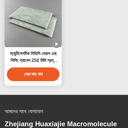
অ্যান্টিসেপটিক পিভিসি দেয়াল এবং
সিলিং প্যানেল 250 মিমি প্রস্থ
জলরোধী অ্যান্টিকোরোসিভ
সেরা দাম পান
আমাদের সাথে যোগাযোগ
Zhejiang Huaxiajie Macromolecule