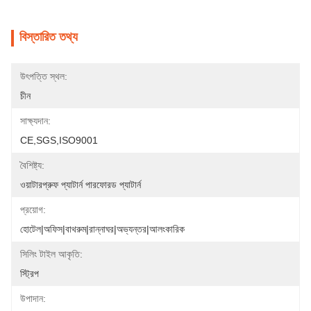
বিস্তারিত তথ্য
উৎপত্তি স্থল:
চীন
সাক্ষ্যদান:
CE,SGS,ISO9001
বৈশিষ্ট্য:
ওয়াটারপ্রুফ প্যাটার্ন পারফোরড প্যাটার্ন
প্রয়োগ:
হোটেল|অফিস|বাথরুম|রান্নাঘর|অভ্যন্তর|আলংকারিক
সিলিং টাইল আকৃতি:
স্ট্রিপ
উপাদান: