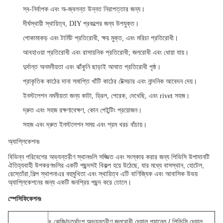
স্ব-নির্বাপক এবং অ-জ্বলন্ত উন্নত নিরাপত্তার জন্য।
দীর্ঘস্থায়ী স্থায়িত্ব, DIY প্রকল্পের জন্য উপযুক্ত।
পোকামাকড় এবং টার্মিট প্রতিরোধী, ক্ষয় মুক্ত, এবং মরিচা প্রতিরোধী।
আবহাওয়া প্রতিরোধী এবং রাসায়নিক প্রতিরোধী; জলরোধী এবং ধোয়া যায়।
দুর্দান্ত অনমনীয়তা এবং ঝাঁকুনি ছাড়াই আঘাত প্রতিরোধী পৃষ্ঠ।
প্রাকৃতিক কাঠের দানা সমাপ্তি খাঁটি কাঠের টেক্সচার এবং নান্দনিক আবেদন দেয়।
ইনস্টলেশন নমনীয়তা জন্য কাটা, ড্রিল, পেরেক, দেখেছি, এবং rivet সহজ।
দ্রুত এবং সহজ রক্ষণাবেক্ষণ, কোন পেইন্টিং প্রয়োজন।
সহজ এবং দ্রুত ইনস্টলেশন সময় এবং শ্রম খরচ বাঁচায়।
অ্যাপ্লিকেশনঃ
বিভিন্ন পরিবেশের অভ্যন্তরীণ স্থানগুলি সজ্জিত এবং সংস্কার করার জন্য পিভিসি উপাদানটি
ঐতিহ্যবাহী উপকরণগুলির একটি পছন্দসই বিকল্প হয়ে উঠেছে, যার মধ্যে বাসস্থান, হোটেল,
রেস্তোঁরা,শিল্প স্থাপনাএর বহুমুখিতা এবং স্থায়িত্ব এটি বাণিজ্যিক এবং আবাসিক উভয়
অ্যাপ্লিকেশনের জন্য একটি জনপ্রিয় পছন্দ করে তোলে।
স্পেসিফিকেশনঃ
৪ কেজি/চতুর্থাংশ অভ্যন্তরীণ জলরোধী দেয়াল প্যানেল / পিভিসি দেয়াল