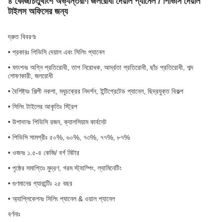
৪ কেজি/চতুর্থাংশ অভ্যন্তরীণ জলরোধী দেয়াল প্যানেল / পিভিসি দেয়াল
টাইলস অফিসের জন্য
দ্রুত বিবরণঃ
• প্রকারঃ পিভিসি দেয়াল এবং সিলিং প্যানেল
• ফাংশনঃ অগ্নি প্রতিরোধী, তাপ নিরোধক, আর্দ্রতা প্রতিরোধী, ছাঁচ প্রতিরোধী, শব্দ
শোষণকারী, জলরোধী
• বৈশিষ্ট্যঃ শিল্পী নকশা, মধুচক্রের নিদর্শন, ইন্টিগ্রেটেড প্যানেল, ছিদ্রযুক্ত বিকল্প
• সিলিং টাইলের আকৃতিঃ স্ট্রিপ
• উপাদানঃ পিভিসি রজন, ক্যালসিয়াম কার্বনেট
• পিভিসি সামগ্রীঃ ৫০%, ৬০%, ৭৩%, ৭৭%, ৮৭%
• ওজনঃ ১.৫-৪ কেজি/ বর্গ মিটার
• পৃষ্ঠের সমাপ্তিঃ মুদ্রণ, গরম স্ট্যাম্পিং, ল্যামিনেটিং
• গুণমানের গ্যারান্টিঃ ২৫ বছর
• অ্যাপ্লিকেশনঃ সিলিং প্যানেল & ওয়াল প্যানেল
বর্ণনাঃ