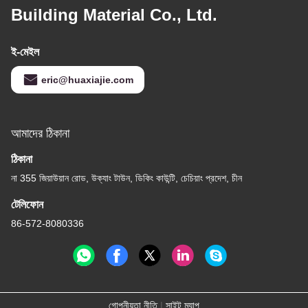
Building Material Co., Ltd.
ই-মেইল
eric@huaxiajie.com
আমাদের ঠিকানা
ঠিকানা
না 355 জিয়াউয়ান রোড, উক্যাং টাউন, ডিকিং কাউন্টি, চেচিয়াং প্রদেশ, চীন
টেলিফোন
86-572-8080336
গোপনীয়তা নীতি
|
সাইট ম্যাপ