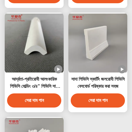
আর্দ্রতা-প্রতিরোধী আলংকারিক
সাদা পিভিসি স্কার্টিং জলরোধী পিভিসি
পিভিসি মোল্ডিং ৩/৪" পিভিসি সাদা
বেসবোর্ড পরিষ্কার করা সহজ
কোভ অভ্যন্তরীণ সজ্জা এবং
বহিরাগত ব্যবহারের জন্য
সেরা দাম পান
সেরা দাম পান