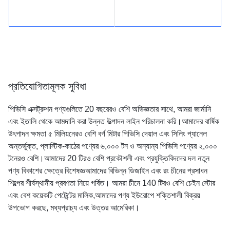
প্রতিযোগিতামূলক সুবিধা
পিভিসি এক্সট্রুশন পণ্যগুলিতে 20 বছরেরও বেশি অভিজ্ঞতার সাথে, আমরা জার্মানি
এবং ইতালি থেকে আমদানি করা উন্নত উত্পাদন লাইন পরিচালনা করি।আমাদের বার্ষিক
উৎপাদন ক্ষমতা ৫ মিলিয়নেরও বেশি বর্গ মিটার পিভিসি দেয়াল এবং সিলিং প্যানেল
অন্তর্ভুক্ত, প্লাস্টিক-কাঠের পণ্যের ৬,০০০ টন ও অন্যান্য পিভিসি পণ্যের ২,০০০
টনেরও বেশি।আমাদের 20 টিরও বেশি প্রকৌশলী এবং প্রযুক্তিবিদদের দল নতুন
পণ্য বিকাশের ক্ষেত্রে বিশেষজ্ঞআমাদের বিভিন্ন ডিজাইন এবং রং চীনের প্রসাধন
শিল্পের শীর্ষস্থানীয় প্রবণতা নিয়ে গর্বিত। আমরা চীনে 140 টিরও বেশি চেইন স্টোর
এবং বেশ কয়েকটি পেটেন্টের মালিক,আমাদের পণ্য ইউরোপে শক্তিশালী বিক্রয়
উপভোগ করছে, মধ্যপ্রাচ্য এবং উত্তর আমেরিকা।