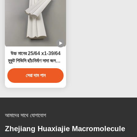
উচ্চ মানের 25/64 x1-39/64
মুকুট পিভিসি ছাঁচনির্মাণ সাদা জলরোধী
পিভিসি প্রোফাইল অভ্যন্তরীণ বিল্ডিং
সেরা দাম পান
সজ্জা
আমাদের সাথে যোগাযোগ
Zhejiang Huaxiajie Macromolecule