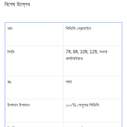
বিশেষ উল্লেখ
নাম
পিভিসি প্রোফাইল
দৈর্ঘ্য
7ft, 8ft, 10ft, 12ft, অথবা
কাস্টমাইজড
রঙ
সাদা
উপাদান উপাদান
১০০% সেলুলার পিভিসি