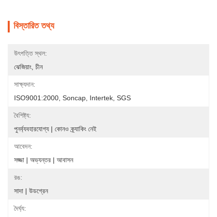
বিস্তারিত তথ্য
উৎপত্তি স্থল:
ঝেজিয়াং, চীন
সাক্ষ্যদান:
ISO9001:2000, Soncap, Intertek, SGS
বৈশিষ্ট্য:
পুনর্ব্যবহারযোগ্য | কোনও ক্র্যাকিং নেই
আবেদন:
সজ্জা | অভ্যন্তর | আবাসন
রঙ:
সাদা | উডগ্রেন
দৈর্ঘ্য: