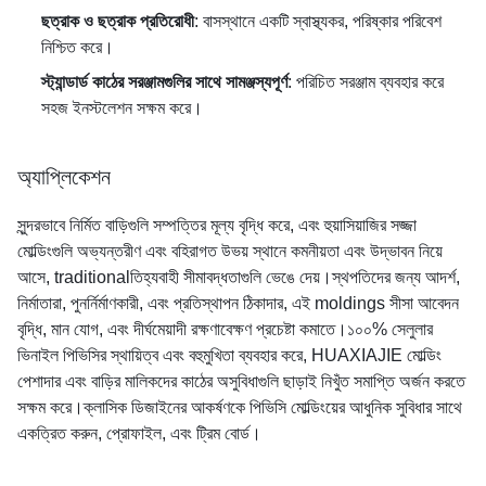
ছত্রাক ও ছত্রাক প্রতিরোধী
: বাসস্থানে একটি স্বাস্থ্যকর, পরিষ্কার পরিবেশ
নিশ্চিত করে।
স্ট্যান্ডার্ড কাঠের সরঞ্জামগুলির সাথে সামঞ্জস্যপূর্ণ
: পরিচিত সরঞ্জাম ব্যবহার করে
সহজ ইনস্টলেশন সক্ষম করে।
অ্যাপ্লিকেশন
সুন্দরভাবে নির্মিত বাড়িগুলি সম্পত্তির মূল্য বৃদ্ধি করে, এবং হুয়াসিয়াজির সজ্জা
মোল্ডিংগুলি অভ্যন্তরীণ এবং বহিরাগত উভয় স্থানে কমনীয়তা এবং উদ্ভাবন নিয়ে
আসে, traditionalতিহ্যবাহী সীমাবদ্ধতাগুলি ভেঙে দেয়।স্থপতিদের জন্য আদর্শ,
নির্মাতারা, পুনর্নির্মাণকারী, এবং প্রতিস্থাপন ঠিকাদার, এই moldings সীসা আবেদন
বৃদ্ধি, মান যোগ, এবং দীর্ঘমেয়াদী রক্ষণাবেক্ষণ প্রচেষ্টা কমাতে।১০০% সেলুলার
ভিনাইল পিভিসির স্থায়িত্ব এবং বহুমুখিতা ব্যবহার করে, HUAXIAJIE মোল্ডিং
পেশাদার এবং বাড়ির মালিকদের কাঠের অসুবিধাগুলি ছাড়াই নিখুঁত সমাপ্তি অর্জন করতে
সক্ষম করে।ক্লাসিক ডিজাইনের আকর্ষণকে পিভিসি মোল্ডিংয়ের আধুনিক সুবিধার সাথে
একত্রিত করুন, প্রোফাইল, এবং ট্রিম বোর্ড।