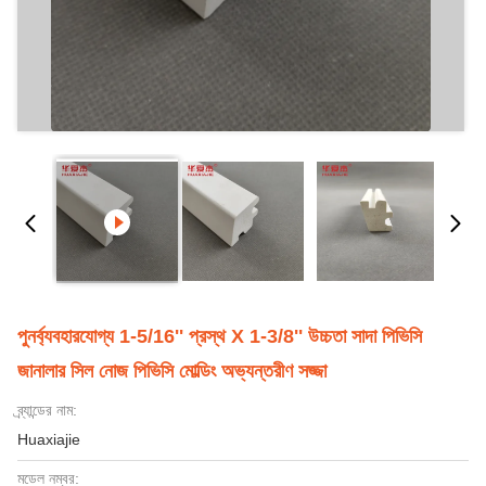
পুনর্ব্যবহারযোগ্য 1-5/16'' প্রস্থ X 1-3/8'' উচ্চতা সাদা পিভিসি
জানালার সিল নোজ পিভিসি মোল্ডিং অভ্যন্তরীণ সজ্জা
ব্র্যান্ডের নাম:
Huaxiajie
মডেল নম্বর: