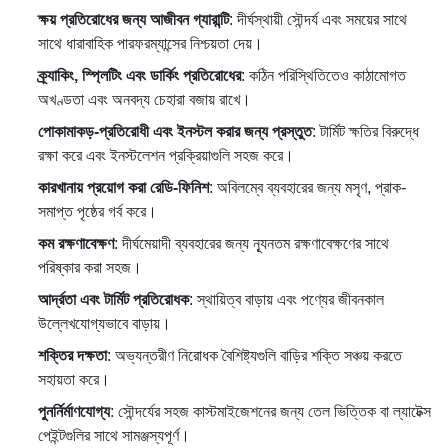
ক্ষয় প্রতিরোধের জন্য আজীবন গ্যারান্টি
: দীর্ঘস্থায়ী সৌন্দর্য এবং সময়ের সাথে
সাথে ধারাবাহিক পারফরম্যান্সের নিশ্চয়তা দেয়।
ক্র্যাকিং, স্প্লিটিং এবং ডার্কিং প্রতিরোধের
: কঠিন পরিস্থিতিতেও কাঠামোগত
অখণ্ডতা এবং অনবদ্য চেহারা বজায় রাখে।
পোকামাকড়-প্রতিরোধী এবং ইনস্টল করার জন্য প্রস্তুত
: টার্মিট ক্ষতির বিরুদ্ধে
রক্ষা করে এবং ইনস্টলেশন প্রক্রিয়াগুলি সহজ করে।
কারখানায় প্রয়োগ করা রেডি-ফিনিশ
: অবিলম্বে ব্যবহারের জন্য মসৃণ, প্রাক-
সমাপ্ত পৃষ্ঠের গর্ব করে।
কম রক্ষণাবেক্ষণ
: দীর্ঘমেয়াদী ব্যবহারের জন্য ন্যূনতম রক্ষণাবেক্ষণের সাথে
পরিষ্কার করা সহজ।
আর্দ্রতা এবং টার্মিট প্রতিরোধক
: স্থায়িত্ব বাড়ায় এবং পণ্যের জীবনকাল
উল্লেখযোগ্যভাবে বাড়ায়।
শক্তির দক্ষতা
: অভ্যন্তরীণ নিরোধক বৈশিষ্ট্যগুলি বাড়ির শক্তি সঞ্চয় করতে
সহায়তা করে।
পুনর্নির্মাণযোগ্য
: সৌন্দর্যের সহজ কাস্টমাইজেশনের জন্য তেল ভিত্তিক বা ল্যাটেক্স
পেইন্টগুলির সাথে সামঞ্জস্যপূর্ণ।