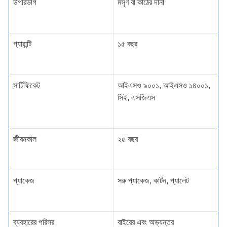
উপরিভাগ
মসৃণ বা কাঠের দানা
গ্যারান্টি
১৫ বছর
সার্টিফিকেট
আইএসও ৯০০১, আইএসও ১৪০০১,
সিই, এসজিএস
জীবনকাল
২৫ বছর
প্যাকেজ
সরু প্যাকেজ, কার্টন, প্যালেট
ব্যবহারের পরিসর
বাইরের এবং অভ্যন্তর