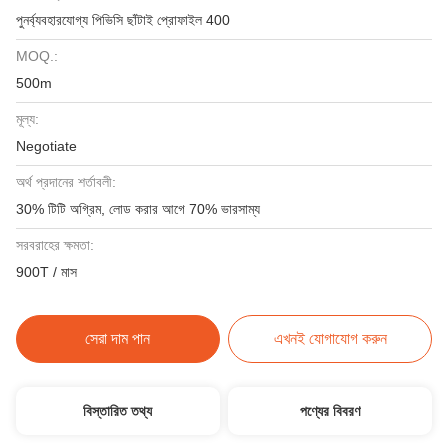
পুনর্ব্যবহারযোগ্য পিভিসি ছাঁটাই প্রোফাইল 400
MOQ.:
500m
মূল্য:
Negotiate
অর্থ প্রদানের শর্তাবলী:
30% টিটি অগ্রিম, লোড করার আগে 70% ভারসাম্য
সরবরাহের ক্ষমতা:
900T / মাস
সেরা দাম পান
এখনই যোগাযোগ করুন
বিস্তারিত তথ্য
পণ্যের বিবরণ