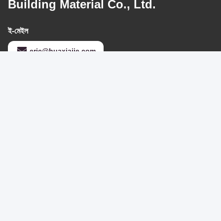
Building Material Co., Ltd.
ই-মেইল
eric@huaxiajie.com
আমাদের ঠিকানা
ঠিকানা
না 355 জিয়াউয়ান রোড, উক্যাং টাউন, ডিকিং কাউন্টি, চেচিয়াং প্রদেশ, চীন
টেলিফোন
86-572-8080336
গোপনীয়তা নীতি
|
সাইট ম্যাপ