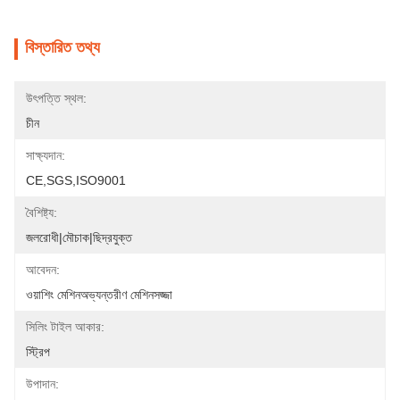
বিস্তারিত তথ্য
উৎপত্তি স্থল:
চীন
সাক্ষ্যদান:
CE,SGS,ISO9001
বৈশিষ্ট্য:
জলরোধী|মৌচাক|ছিদ্রযুক্ত
আবেদন:
ওয়াশিং মেশিনঅভ্যন্তরীণ মেশিনসজ্জা
সিলিং টাইল আকার:
স্ট্রিপ
উপাদান: