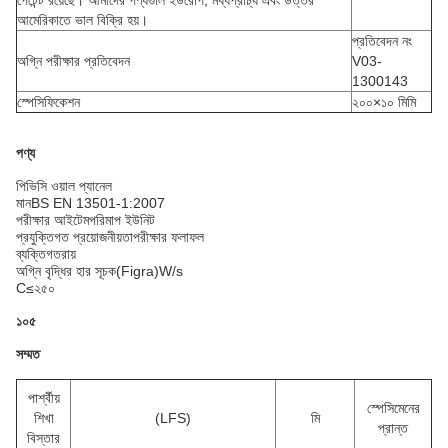
পেটেন্ট রয়েছে। আমাদের পণ্যগুলি ইউরোপ, মধ্যপ্রাচ্য এবং উত্তর
আমেরিকাতে ভাল বিক্রি হয়।
প্রতিবেদন নং
অগ্নি পরীক্ষার প্রতিবেদন
V03-
1300143
স্পেসিফিকেশন
২০০×১০ মিমি
পণ্য
পিভিসি ওয়াল প্যানেল
মান
BS EN 13501-1:2007
পরীক্ষার আইটেম
পরিমাপ ইউনিট
প্রযুক্তিগত প্রয়োজনীয়তা
পরীক্ষার ফলাফল
ব্যক্তিগত
রায়
অগ্নি বৃদ্ধির হার সূচক
(Figra)
W/s
C
≤২৫০
১০৫
সম্মত
পার্শ্বীয়
স্পেসিমেনের
শিখা
(LFS)
মি
প্রান্ত
বিস্তার