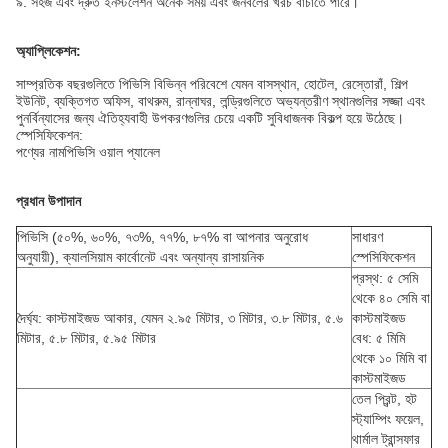
৯. সহজ এবং দ্রুত ইনস্টলেশন অনেক সময় এবং জনবলের খরচ বাঁচাতে পারে।
অ্যাপ্লিকেশন:
সাম্প্রতিক বছরগুলিতে পিভিসি বিভিন্ন পরিবেশে যেমন বাসস্থান, হোটেল, রেস্তোরাঁ, শিল্প
ইউনিট, ব্যক্তিগত অফিস, বাথরুম, রান্নাঘর, লন্ড্রিগুলিতে অভ্যন্তরীণ স্থানগুলির সজ্জা এবং
পুনর্বিন্যাসের জন্য ঐতিহ্যবাহী উপকরণগুলির চেয়ে একটি সুবিধাজনক বিকল্প হয়ে উঠেছে।
স্পেসিফিকেশন:
পণ্যের নাম
পিভিসি ওয়াল প্যানেল
প্রধান উপাদান
পিভিসি (৫০%, ৬০%, ৭৩%, ৭৭%, ৮৭% বা আপনার অনুরোধ
সাধারণ
অনুযায়ী), ক্যালসিয়াম কার্বোনেট এবং অন্যান্য রাসায়নিক
স্পেসিফিকেশন
প্রস্থ: ৫ সেমি
থেকে ৪০ সেমি বা
দৈর্ঘ্য: কাস্টমাইজড আকার, যেমন ২.৯৫ মিটার, ৩ মিটার, ৩.৮ মিটার, ৫.৬
কাস্টমাইজড
মিটার, ৫.৮ মিটার, ৫.৯৫ মিটার
বেধ: ৫ মিমি
থেকে ১০ মিমি বা
কাস্টমাইজড
তেল প্রিন্ট, হট
স্ট্যাম্পিং ফয়েল,
থার্মাল ট্রান্সফার