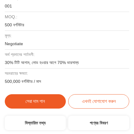
001
MOQ.:
500 বর্গমিটার
মূল্য:
Negotiate
অর্থ প্রদানের শর্তাবলী:
30% টিটি আগাম, লোড হওয়ার আগে 70% ভারসাম্য
সরবরাহের ক্ষমতা:
500,000 বর্গমিটার / মাস
সেরা দাম পান
এখনই যোগাযোগ করুন
বিস্তারিত তথ্য
পণ্যের বিবরণ