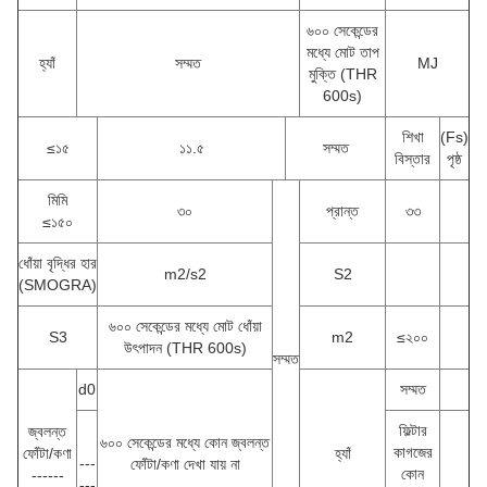
৬০০ সেকেন্ডের
মধ্যে মোট তাপ
হ্যাঁ
সম্মত
MJ
মুক্তি (THR
600s)
শিখা
(Fs)
≤১৫
১১.৫
সম্মত
বিস্তার
পৃষ্ঠ
মিমি
৩০
প্রান্ত
৩৩
≤১৫০
ধোঁয়া বৃদ্ধির হার
m2/s2
S2
(SMOGRA)
৬০০ সেকেন্ডের মধ্যে মোট ধোঁয়া
S3
m2
≤২০০
উৎপাদন (THR 600s)
সম্মত
d0
সম্মত
ফিল্টার
জ্বলন্ত
৬০০ সেকেন্ডের মধ্যে কোন জ্বলন্ত
কাগজের
ফোঁটা/কণা
হ্যাঁ
---
ফোঁটা/কণা দেখা যায় না
কোন
------
---