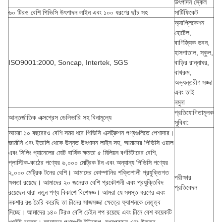
উৎপাদন স্কেল
৬০ টিরও বেশি পিভিসি উৎপাদন লাইন এবং ১০০ ধরণের ছাঁচ সহ
সার্টিফিকেট
অ্যাপ্লিকেশন
হোটেল,
বাণিজ্যিক ভবন,
হাসপাতাল, স্কুল,
ISO9001:2000, Soncap, Intertek, SGS
বাড়ির রান্নাঘর,
বাথরুম,
অভ্যন্তরীণ সজ্জা
এবং তাই
নমুনা
প্রতিযোগিতামূলক
আন্তর্জাতিক এক্সপ্রেস ডেলিভারি সহ বিনামূল্যে
সুবিধা:
আমরা ১০ বছরেরও বেশি সময় ধরে পিভিসি এক্সট্রুশন পণ্যগুলিতে পেশাদার।
জার্মানি এবং ইতালি থেকে উন্নত উৎপাদন লাইন সহ, আমাদের পিভিসি ওয়াল
এবং সিলিং প্যানেলের মোট বার্ষিক ক্ষমতা ৫ মিলিয়ন বর্গমিটারের বেশি,
প্লাস্টিক-কাঠের পণ্যের ৬,০০০ মেট্রিক টন এবং অন্যান্য পিভিসি পণ্যের
২,০০০ মেট্রিক টনের বেশি। আমাদের কোম্পানির শক্তিশালী প্রযুক্তিগত
পরীক্ষার
ক্ষমতা রয়েছে। আমাদের ২০ জনেরও বেশি প্রকৌশলী এবং প্রযুক্তিবিদ
প্রতিবেদন
রয়েছেন যারা নতুন পণ্য বিকাশে বিশেষজ্ঞ। আমরা যে সমস্ত ধরণের এবং
নকশার রঙ তৈরি করেছি তা চীনের সাজসজ্জা ক্ষেত্রে ফ্যাশনকে নেতৃত্ব
দিচ্ছে। আমাদের ১৪০ টিরও বেশি চেইন শপ রয়েছে এবং চীনে বেশ কয়েকটি