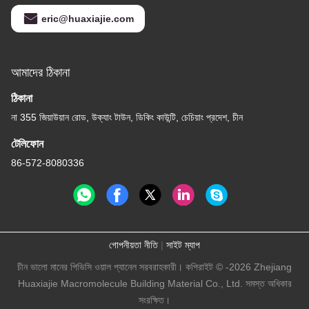
eric@huaxiajie.com
আমাদের ঠিকানা
ঠিকানা
না 355 জিয়াউয়ান রোড, উক্যাং টাউন, ডিকিং কাউন্টি, চেচিয়াং প্রদেশ, চীন
টেলিফোন
86-572-8080336
গোপনীয়তা নীতি
|
সাইট ম্যাপ
চীন ভালো মানের পিভিসি ওয়াল প্যানেল সরবরাহকারী। কপিরাইট © -2026 Zhejiang
Huaxiajie Macromolecule Building Material Co., Ltd. সমস্ত অধিকার
সংরক্ষিত।