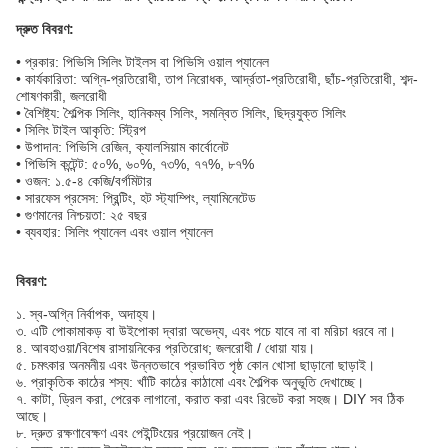
দ্রুত বিবরণ:
• প্রকার: পিভিসি সিলিং টাইলস বা পিভিসি ওয়াল প্যানেল
• কার্যকারিতা: অগ্নি-প্রতিরোধী, তাপ নিরোধক, আর্দ্রতা-প্রতিরোধী, ছাঁচ-প্রতিরোধী, শব্দ-
শোষণকারী, জলরোধী
• বৈশিষ্ট্য: শৈল্পিক সিলিং, হানিকম্ব সিলিং, সমন্বিত সিলিং, ছিদ্রযুক্ত সিলিং
• সিলিং টাইল আকৃতি: স্ট্রিপ
• উপাদান: পিভিসি রেজিন, ক্যালসিয়াম কার্বোনেট
• পিভিসি কন্টেন্ট: ৫০%, ৬০%, ৭৩%, ৭৭%, ৮৭%
• ওজন: ১.৫-৪ কেজি/বর্গমিটার
• সারফেস প্রসেস: প্রিন্টিং, হট স্ট্যাম্পিং, ল্যামিনেটেড
• গুণমানের নিশ্চয়তা: ২৫ বছর
• ব্যবহার: সিলিং প্যানেল এবং ওয়াল প্যানেল
বিবরণ:
১. স্ব-অগ্নি নির্বাপক, অদাহ্য।
৩. এটি পোকামাকড় বা উইপোকা দ্বারা অভেদ্য, এবং পচে যাবে না বা মরিচা ধরবে না।
৪. আবহাওয়া/বিশেষ রাসায়নিকের প্রতিরোধ; জলরোধী / ধোয়া যায়।
৫. চমৎকার অনমনীয় এবং উন্নতভাবে প্রভাবিত পৃষ্ঠ কোন খোসা ছাড়ানো ছাড়াই।
৬. প্রাকৃতিক কাঠের শস্য: খাঁটি কাঠের কাঠামো এবং শৈল্পিক অনুভূতি দেখাচ্ছে।
৭. কাটা, ড্রিল করা, পেরেক লাগানো, করাত করা এবং রিভেট করা সহজ। DIY সব ঠিক
আছে।
৮. দ্রুত রক্ষণাবেক্ষণ এবং পেইন্টিংয়ের প্রয়োজন নেই।