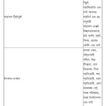
প্রিন্ট,
ল্যামিনেটেড এবং
তাই আপনার
সারফেস ট্রিটমেন্ট
প্যাটার্ন এবং রঙ
অনুযায়ী
সারফেস এফেক্ট
উজ্জ্বল/চকচকে,
হাই গ্লসি, ম্যাট,
গ্লিম, রোলার
কোটিং এবং তাই
হালকা ওজন,
শক্তিশালী
শক্তি, উচ্চ
তীব্রতা, তাপ
নিরোধক, শিখা
প্রতিরোধী, ক্ষয়
উৎপাদন গুণমান
প্রতিরোধী, বয়স
প্রতিরোধী, কোন
আকাঙ্ক্ষা নেই,
সহজ পরিষ্কার,
সহজ ইনস্টলেশন
এবং তাই